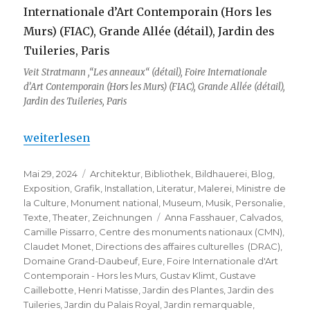
Veit Stratmann ,“Les anneaux“ (détail), Foire Internationale
d’Art Contemporain (Hors les Murs) (FIAC), Grande Allée (détail),
Jardin des Tuileries, Paris
„Rendez-vous aux Jardins 2024“
weiterlesen
Veröffentlicht
Kategorien
Mai 29, 2024
Architektur
,
Bibliothek
,
Bildhauerei
,
Blog
,
am
Exposition
,
Grafik
,
Installation
,
Literatur
,
Malerei
,
Ministre de
la Culture
,
Monument national
,
Museum
,
Musik
,
Personalie
,
Schlagwörter
Texte
,
Theater
,
Zeichnungen
Anna Fasshauer
,
Calvados
,
Camille Pissarro
,
Centre des monuments nationaux (CMN)
,
Claudet Monet
,
Directions des affaires culturelles (DRAC)
,
Domaine Grand-Daubeuf
,
Eure
,
Foire Internationale d'Art
Contemporain - Hors les Murs
,
Gustav Klimt
,
Gustave
Caillebotte
,
Henri Matisse
,
Jardin des Plantes
,
Jardin des
Tuileries
,
Jardin du Palais Royal
,
Jardin remarquable
,