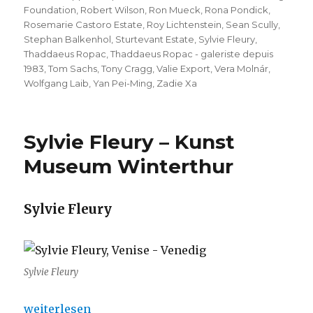
Foundation
,
Robert Wilson
,
Ron Mueck
,
Rona Pondick
,
Rosemarie Castoro Estate
,
Roy Lichtenstein
,
Sean Scully
,
Stephan Balkenhol
,
Sturtevant Estate
,
Sylvie Fleury
,
Thaddaeus Ropac
,
Thaddaeus Ropac - galeriste depuis
1983
,
Tom Sachs
,
Tony Cragg
,
Valie Export
,
Vera Molnár
,
Wolfgang Laib
,
Yan Pei-Ming
,
Zadie Xa
Sylvie Fleury – Kunst
Museum Winterthur
Sylvie Fleury
Sylvie Fleury
„Sylvie Fleury – Kunst Museum Winterthur“
weiterlesen