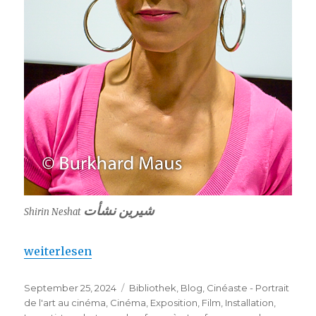
شيرين نشأت
Shirin Neshat
„Shirin Neshat – arte en octobre 2024“
weiterlesen
Veröffentlicht
Kategorien
September 25, 2024
Bibliothek
,
Blog
,
Cinéaste - Portrait
am
de l'art au cinéma
,
Cinéma
,
Exposition
,
Film
,
Installation
,