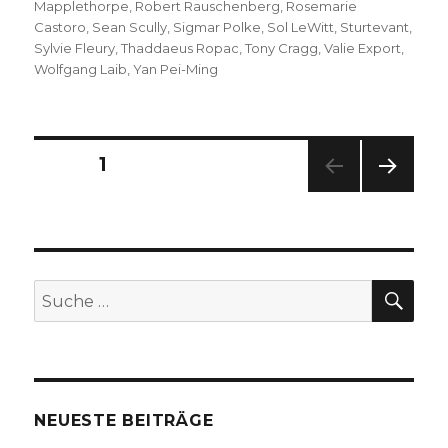
Mapplethorpe
,
Robert Rauschenberg
,
Rosemarie
Castoro
,
Sean Scully
,
Sigmar Polke
,
Sol LeWitt
,
Sturtevant
,
Sylvie Fleury
,
Thaddaeus Ropac
,
Tony Cragg
,
Valie Export
,
Wolfgang Laib
,
Yan Pei-Ming
Seitennummerierung
SEITE
1
NÄC
der
HSTE
SEIT
Beiträge
E
SU
Suche
nach:
NEUESTE BEITRÄGE