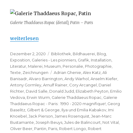
Galerie Thaddaeus Ropac (detail), Patin – Paris
„Galerie Thaddaeus Ropac – Paris : 1990 – 2020, ma
weiterlesen
Veröffentlicht
Kategorien
Dezember 2, 2020
Bibliothek
,
Bildhauerei
,
Blog
,
am
Exposition
,
Galeries - Les pionniers
,
Grafik
,
Installation
,
Literatur
,
Malerei
,
Museum
,
Personalie
,
Photographie
,
Schlagwörter
Texte
,
Zeichnungen
Adrian Ghenie
,
Alex Katz
,
Ali
Banisadr
,
Alvaro Barrington
,
Andy Warhol
,
Anselm Kiefer
,
Antony Gormley
,
Arnulf Rainer
,
Cory Arcangel
,
Daniel
Richter
,
David Salle
,
Donald Judd
,
Elizabeth Peyton
,
Emilio
Vedova
,
Erwin Wurm
,
Galerie Thaddaeus Ropac
,
Galerie
Thaddaeus Ropac - Paris : 1990 - 2020 magnifique!
,
Georg
Baselitz
,
Gilbert & George
,
Ilya und Emilia Kabakov
,
Imi
Knoebel
,
Jack Pierson
,
James Rosenquist
,
Jean-Marc
Bustamante
,
Joseph Beuys
,
Jules de Balincourt
,
Not Vital
,
Oliver Beer
,
Pantin
,
Paris
,
Robert Longo
,
Robert