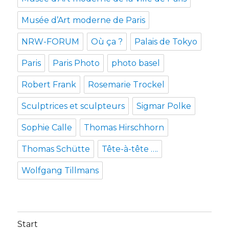
Musée d’Art moderne de Paris
NRW-FORUM
Où ça ?
Palais de Tokyo
Paris
Paris Photo
photo basel
Robert Frank
Rosemarie Trockel
Sculptrices et sculpteurs
Sigmar Polke
Sophie Calle
Thomas Hirschhorn
Thomas Schütte
Tête-à-tête ….
Wolfgang Tillmans
Start