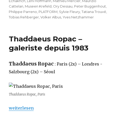
Echakhch
,
Leni Hoffmann
,
Mathieu Mercier
,
Maurizio
Cattelan
,
Museen Krefeld
,
Ory Dessau
,
Peter Buggenhout
,
Philippe Parreno
,
PLATFORM
,
Sylvie Fleury
,
Tatiana Trouvé
,
Tobias Rehberger
,
Volker Albus
,
Yves Netzhammer
Thaddaeus Ropac –
galeriste depuis 1983
Thaddaeus Ropac
: Paris (2x) – Londres -
Salzbourg (2x) – Séoul
Thaddaeus Ropac, Paris
„Thaddaeus Ropac – galeriste depuis 1983“
weiterlesen