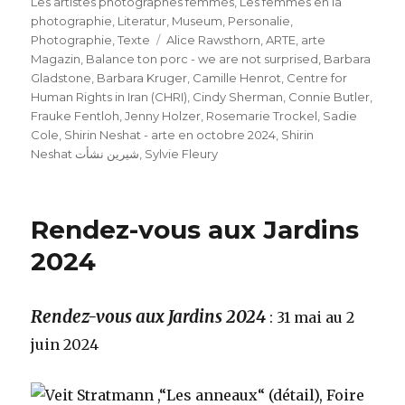
Les artistes photographes femmès
,
Les femmes en la
photographie
,
Literatur
,
Museum
,
Personalie
,
Schlagwörter
Photographie
,
Texte
Alice Rawsthorn
,
ARTE
,
arte
Magazin
,
Balance ton porc - we are not surprised
,
Barbara
Gladstone
,
Barbara Kruger
,
Camille Henrot
,
Centre for
Human Rights in Iran (CHRI)
,
Cindy Sherman
,
Connie Butler
,
Frauke Fentloh
,
Jenny Holzer
,
Rosemarie Trockel
,
Sadie
Cole
,
Shirin Neshat - arte en octobre 2024
,
Shirin
Neshat شيرين نشأت
,
Sylvie Fleury
Rendez-vous aux Jardins
2024
Rendez-vous aux Jardins 2024
: 31 mai au 2
juin 2024