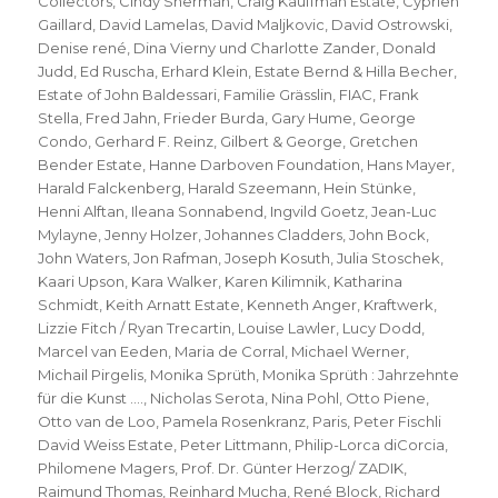
Collectors
,
Cindy Sherman
,
Craig Kauffman Estate
,
Cyprien
Gaillard
,
David Lamelas
,
David Maljkovic
,
David Ostrowski
,
Denise rené
,
Dina Vierny und Charlotte Zander
,
Donald
Judd
,
Ed Ruscha
,
Erhard Klein
,
Estate Bernd & Hilla Becher
,
Estate of John Baldessari
,
Familie Grässlin
,
FIAC
,
Frank
Stella
,
Fred Jahn
,
Frieder Burda
,
Gary Hume
,
George
Condo
,
Gerhard F. Reinz
,
Gilbert & George
,
Gretchen
Bender Estate
,
Hanne Darboven Foundation
,
Hans Mayer
,
Harald Falckenberg
,
Harald Szeemann
,
Hein Stünke
,
Henni Alftan
,
Ileana Sonnabend
,
Ingvild Goetz
,
Jean-Luc
Mylayne
,
Jenny Holzer
,
Johannes Cladders
,
John Bock
,
John Waters
,
Jon Rafman
,
Joseph Kosuth
,
Julia Stoschek
,
Kaari Upson
,
Kara Walker
,
Karen Kilimnik
,
Katharina
Schmidt
,
Keith Arnatt Estate
,
Kenneth Anger
,
Kraftwerk
,
Lizzie Fitch / Ryan Trecartin
,
Louise Lawler
,
Lucy Dodd
,
Marcel van Eeden
,
Maria de Corral
,
Michael Werner
,
Michail Pirgelis
,
Monika Sprüth
,
Monika Sprüth : Jahrzehnte
für die Kunst ….
,
Nicholas Serota
,
Nina Pohl
,
Otto Piene
,
Otto van de Loo
,
Pamela Rosenkranz
,
Paris
,
Peter Fischli
David Weiss Estate
,
Peter Littmann
,
Philip-Lorca diCorcia
,
Philomene Magers
,
Prof. Dr. Günter Herzog/ ZADIK
,
Raimund Thomas
,
Reinhard Mucha
,
René Block
,
Richard