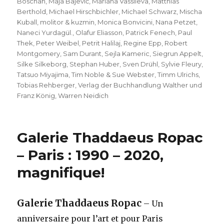
Boschan
,
Maja Bajević
,
Mariana Vassileva
,
Matthias
Berthold
,
Michael Hirschbichler
,
Michael Schwarz
,
Mischa
Kuball
,
molitor & kuzmin
,
Monica Bonvicini
,
Nana Petzet
,
Naneci Yurdagül.
,
Olafur Eliasson
,
Patrick Fenech
,
Paul
Thek
,
Peter Weibel
,
Petrit Halilaj
,
Regine Epp
,
Robert
Montgomery
,
Sam Durant
,
Sejla Kameric
,
Siegrun Appelt
,
Silke Silkeborg
,
Stephan Huber
,
Sven Drühl
,
Sylvie Fleury
,
Tatsuo Miyajima
,
Tim Noble & Sue Webster
,
Timm Ulrichs
,
Tobias Rehberger
,
Verlag der Buchhandlung Walther und
Franz König
,
Warren Neidich
Galerie Thaddaeus Ropac
– Paris : 1990 – 2020,
magnifique!
Galerie Thaddaeus Ropac
– Un
anniversaire pour l’art et pour Paris