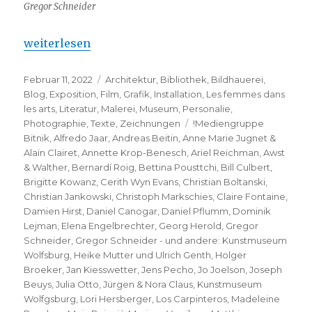
Gregor Schneider
„Gregor Schneider – und andere: Kunstmuseum Wo
weiterlesen
Veröffentlicht
Kategorien
Februar 11, 2022
Architektur
,
Bibliothek
,
Bildhauerei
,
am
Blog
,
Exposition
,
Film
,
Grafik
,
Installation
,
Les femmes dans
les arts
,
Literatur
,
Malerei
,
Museum
,
Personalie
,
Schlagwörter
Photographie
,
Texte
,
Zeichnungen
!Mediengruppe
Bitnik
,
Alfredo Jaar
,
Andreas Beitin
,
Anne Marie Jugnet &
Alain Clairet
,
Annette Krop-Benesch
,
Ariel Reichman
,
Awst
& Walther
,
Bernardí Roig
,
Bettina Pousttchi
,
Bill Culbert
,
Brigitte Kowanz
,
Cerith Wyn Evans
,
Christian Boltanski
,
Christian Jankowski
,
Christoph Markschies
,
Claire Fontaine
,
Damien Hirst
,
Daniel Canogar
,
Daniel Pflumm
,
Dominik
Lejman
,
Elena Engelbrechter
,
Georg Herold
,
Gregor
Schneider
,
Gregor Schneider - und andere: Kunstmuseum
Wolfsburg
,
Heike Mutter und Ulrich Genth
,
Holger
Broeker
,
Jan Kiesswetter
,
Jens Pecho
,
Jo Joelson
,
Joseph
Beuys
,
Julia Otto
,
Jürgen & Nora Claus
,
Kunstmuseum
Wolfgsburg
,
Lori Hersberger
,
Los Carpinteros
,
Madeleine