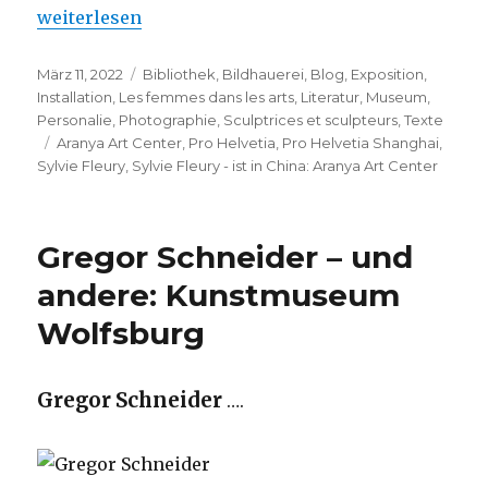
„Sylvie Fleury – ist in China: Aranya Art Center“
weiterlesen
Veröffentlicht
Kategorien
März 11, 2022
Bibliothek
,
Bildhauerei
,
Blog
,
Exposition
,
am
Installation
,
Les femmes dans les arts
,
Literatur
,
Museum
,
Personalie
,
Photographie
,
Sculptrices et sculpteurs
,
Texte
Schlagwörter
Aranya Art Center
,
Pro Helvetia
,
Pro Helvetia Shanghai
,
Sylvie Fleury
,
Sylvie Fleury - ist in China: Aranya Art Center
Gregor Schneider – und
andere: Kunstmuseum
Wolfsburg
Gregor Schneider
….