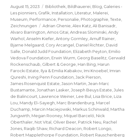
Veröffentlicht
Kategorien
August 15, 2023
Bibliothek
,
Bildhauerei
,
Blog
,
Galeries -
am
Les pionniers
,
Grafik
,
Installation
,
Literatur
,
Malerei
,
Museum
,
Performance
,
Personalie
,
Photographie
,
Texte
,
Schlagwörter
Zeichnungen
Adrian Ghenie
,
Alex Katz
,
Ali Banisadr
,
Alvaro Barrington
,
Amos Gitaï
,
Andreas Slominski
,
Andy
Warhol
,
Anselm Kiefer
,
Antony Gormley
,
Arnulf Rainer
,
Bjarne Melgaard
,
Cory Arcangel
,
Daniel Richter
,
David
Salle
,
Donald Judd Foundation
,
Elizabeth Peyton
,
Emilio
Vedova Foundation
,
Erwin Wurm
,
Georg Baselitz
,
Gerwald
Rockenschaub
,
Gilbert & George
,
Han Bing
,
Harun
Farocki Estate
,
Ilya & Emilia Kabakov
,
Imi Knoebel
,
Imran
Qureshi
,
Irving Penn Foundation
,
Jack Pierson
,
James Rosenquist Estate
,
Jason Martin
,
Jean-Marc
Bustamante
,
Jonathan Lasker
,
Joseph Beuys Estate
,
Jules
de Balincourt
,
Lawrence Weiner
,
Lee Bul
,
Lisa Brice
,
Liza
Lou
,
Mandy El–Sayegh
,
Marc Brandenburg
,
Marcel
Duchamp
,
Marcin Maciejowski
,
Markus Schinwald
,
Martha
Jungwirth
,
Megan Rooney
,
Miquel Barceló
,
Nick
Oberthaler
,
Not Vital
,
Oliver Beer
,
Patrick Neu
,
Rachel
Jones
,
Raqib Shaw
,
Richard Deacon
,
Robert Longo
,
Robert Mapplethorpe Foundation
,
Robert Rauschenberg