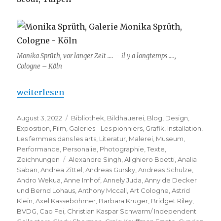
Monika Sprüth, vor langer Zeit …. – il y a longtemps ….,
Cologne – Köln
„Monika Sprüth : Jahrzehnte für die Kunst ….“
weiterlesen
Veröffentlicht
Kategorien
August 3, 2022
Bibliothek
,
Bildhauerei
,
Blog
,
Design
,
am
Exposition
,
Film
,
Galeries - Les pionniers
,
Grafik
,
Installation
,
Les femmes dans les arts
,
Literatur
,
Malerei
,
Museum
,
Performance
,
Personalie
,
Photographie
,
Texte
,
Schlagwörter
Zeichnungen
Alexandre Singh
,
Alighiero Boetti
,
Analia
Saban
,
Andrea Zittel
,
Andreas Gursky
,
Andreas Schulze
,
Andro Wekua
,
Anne Imhof
,
Annely Juda
,
Anny de Decker
und Bernd Lohaus
,
Anthony Mccall
,
Art Cologne
,
Astrid
Klein
,
Axel Kasseböhmer
,
Barbara Kruger
,
Bridget Riley
,
BVDG
,
Cao Fei
,
Christian Kaspar Schwarm/ Independent