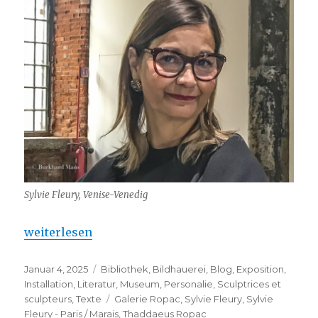
Sylvie Fleury, Venise-Venedig
„Sylvie Fleury – Paris / Marais“
weiterlesen
Veröffentlicht
Kategorien
Januar 4, 2025
Bibliothek
,
Bildhauerei
,
Blog
,
Exposition
,
am
Installation
,
Literatur
,
Museum
,
Personalie
,
Sculptrices et
Schlagwörter
sculpteurs
,
Texte
Galerie Ropac
,
Sylvie Fleury
,
Sylvie
Fleury - Paris / Marais
,
Thaddaeus Ropac