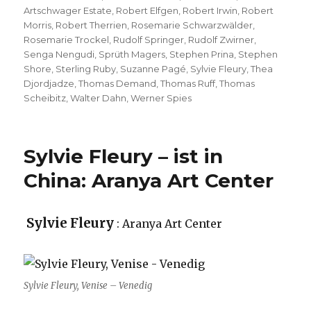
Artschwager Estate
,
Robert Elfgen
,
Robert Irwin
,
Robert
Morris
,
Robert Therrien
,
Rosemarie Schwarzwälder
,
Rosemarie Trockel
,
Rudolf Springer
,
Rudolf Zwirner
,
Senga Nengudi
,
Sprüth Magers
,
Stephen Prina
,
Stephen
Shore
,
Sterling Ruby
,
Suzanne Pagé
,
Sylvie Fleury
,
Thea
Djordjadze
,
Thomas Demand
,
Thomas Ruff
,
Thomas
Scheibitz
,
Walter Dahn
,
Werner Spies
Sylvie Fleury – ist in
China: Aranya Art Center
Sylvie Fleury
: Aranya Art Center
Sylvie Fleury, Venise – Venedig