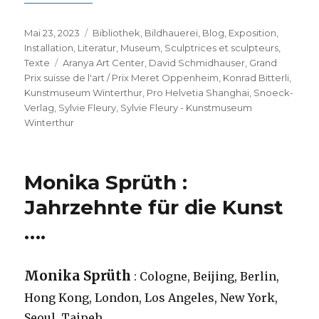
Veröffentlicht
Kategorien
Mai 23, 2023
Bibliothek
,
Bildhauerei
,
Blog
,
Exposition
,
am
Installation
,
Literatur
,
Museum
,
Sculptrices et sculpteurs
,
Schlagwörter
Texte
Aranya Art Center
,
David Schmidhauser
,
Grand
Prix suisse de l'art / Prix Meret Oppenheim
,
Konrad Bitterli
,
Kunstmuseum Winterthur
,
Pro Helvetia Shanghai
,
Snoeck-
Verlag
,
Sylvie Fleury
,
Sylvie Fleury - Kunstmuseum
Winterthur
Monika Sprüth :
Jahrzehnte für die Kunst
….
Monika Sprüth
: Cologne, Beijing, Berlin,
Hong Kong, London, Los Angeles, New York,
Seoul, Taipeh