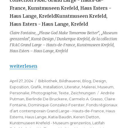
Claire Fontaine, „Please God Make Tomorrow Better“, „Museum
grenzenlos“, Kunst-Design / Dunkerque-Krefeld, de la collection
FRAC Grand Large – Hauts-de-France, Kunstmuseen Krefeld,
Haus Esters – Haus Lange, Krefeld
„Kunstmuseen Krefeld – Museum grenzenlos“
weiterlesen
Veröffentlicht
Kategorien
April 27, 2024
Bibliothek
,
Bildhauerei
,
Blog
,
Design
,
am
Exposition
,
Grafik
,
Installation
,
Literatur
,
Malerei
,
Museum
,
Schlagwörter
Personalie
,
Photographie
,
Texte
,
Zeichnungen
Andrée
Putman
,
Berlinde De Bruckere
,
Carmelo A. Grasso
,
Claire
Fontaine
,
Dominique Gonzalez-Foerster
,
Fonds régionaux
d’art contemporain Grand Large - Hauts-de-France
,
Haus
Esterns
,
Haus Lange
,
Katia Baudin
,
Keren Detton
,
Kunstmuseen Krefeld - Museum grenzenlos
,
Latifah