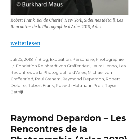
Robert Frank, Bal de Charité, New York, Sidelines (détail), Les
Rencontres de la Photographie d’Arles 2018, Arles
„Robert Frank – Les Rencontres de la Photographie 
weiterlesen
Veröffentlicht
Kategorien
Juli 25, 2018
Blog
,
Exposition
,
Personalie
,
Photographie
am
Schlagwörter
Fondation Reinhardt von Graffenried
,
Laura Henno
,
Les
Recontres de la Photographie d’Arles
,
Michael von
Graffenried
,
Paul Graham
,
Raymond Depardon
,
Robert
Delpire
,
Robert Frank
,
Roswith Haftmann Preis
,
Taysir
Batniji
Raymond Depardon – Les
Rencontres de la