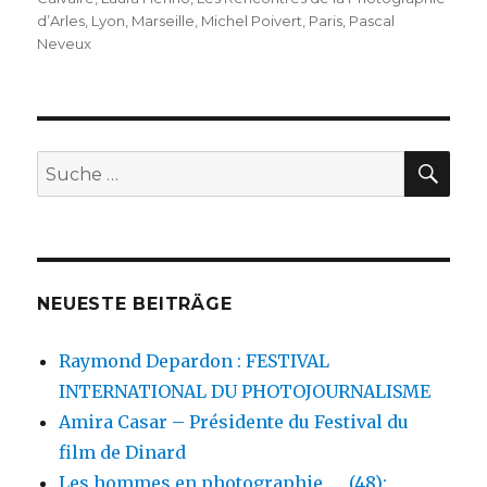
d’Arles
,
Lyon
,
Marseille
,
Michel Poivert
,
Paris
,
Pascal
Neveux
SU
Suche
nach:
NEUESTE BEITRÄGE
Raymond Depardon : FESTIVAL
INTERNATIONAL DU PHOTOJOURNALISME
Amira Casar – Présidente du Festival du
film de Dinard
Les hommes en photographie …. (48):