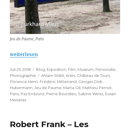
Jeu de Paume, Paris
„Marta Gili – adieu au Jeu de Paume à Paris“
weiterlesen
Veröffentlicht
Kategorien
Juli 25, 2018
Blog
,
Exposition
,
Film
,
Museum
,
Personalie
,
am
Schlagwörter
Photographie
Ahlam Shibli
,
Arles
,
Château de Tours
,
Florence Henri
,
Frédéric Mitterrand
,
Geoges Didi-
Hubermann
,
Jeu de Paume
,
Marta Gili
,
Mathieu Pernot
,
Paris
,
Paz Errázuriz
,
Pierre Bourdieu
,
Sabine Weiss
,
Susan
Meiselas
Robert Frank – Les