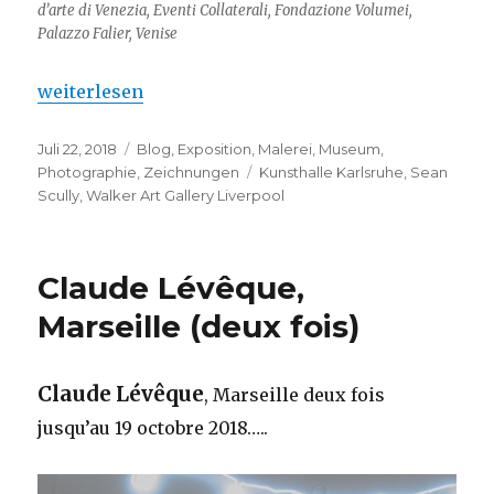
d’arte di Venezia, Eventi Collaterali, Fondazione Volumei,
Palazzo Falier, Venise
„Sean Scully …. Karlsruhe – Liverpool“
weiterlesen
Veröffentlicht
Kategorien
Juli 22, 2018
Blog
,
Exposition
,
Malerei
,
Museum
,
am
Schlagwörter
Photographie
,
Zeichnungen
Kunsthalle Karlsruhe
,
Sean
Scully
,
Walker Art Gallery Liverpool
Claude Lévêque,
Marseille (deux fois)
Claude Lévêque
, Marseille deux fois
jusqu’au 19 octobre 2018…..