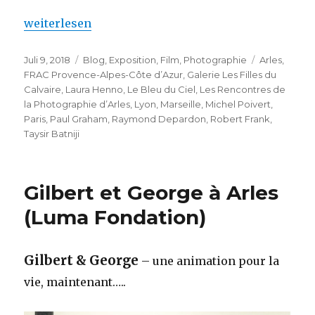
„Laura Henno – Les Rencontres de la Photographie 
weiterlesen
Veröffentlicht
Kategorien
Schlagwört
Juli 9, 2018
Blog
,
Exposition
,
Film
,
Photographie
Arles
,
am
FRAC Provence-Alpes-Côte d’Azur
,
Galerie Les Filles du
Calvaire
,
Laura Henno
,
Le Bleu du Ciel
,
Les Rencontres de
la Photographie d’Arles
,
Lyon
,
Marseille
,
Michel Poivert
,
Paris
,
Paul Graham
,
Raymond Depardon
,
Robert Frank
,
Taysir Batniji
Gilbert et George à Arles
(Luma Fondation)
Gilbert & George
– une animation pour la
vie, maintenant…..