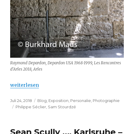
Raymond Depardon, Depardon USA 1968-1999, Les Rencontres
d’Arles 2018, Arles
„Raymond Depardon – Les Rencontres de la Photogr
weiterlesen
Veröffentlicht
Kategorien
Juli 24, 2018
Blog
,
Exposition
,
Personalie
,
Photographie
am
Schlagwörter
Philippe Séclier
,
Sam Stourdzé
Sean Scully …. Karlsruhe –