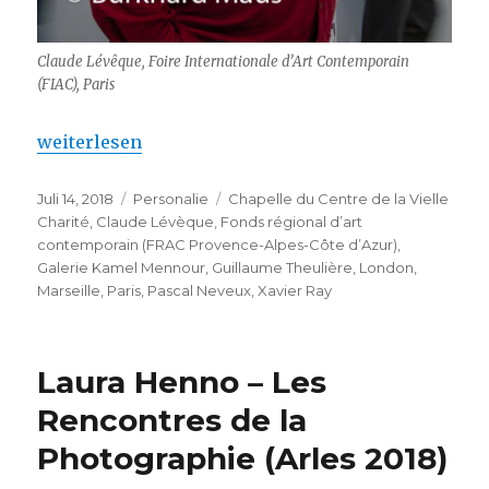
Claude Lévêque, Foire Internationale d’Art Contemporain
(FIAC), Paris
„Claude Lévêque, Marseille (deux fois)“
weiterlesen
Veröffentlicht
Kategorien
Schlagwörter
Juli 14, 2018
Personalie
Chapelle du Centre de la Vielle
am
Charité
,
Claude Lévèque
,
Fonds régional d’art
contemporain (FRAC Provence-Alpes-Côte d’Azur)
,
Galerie Kamel Mennour
,
Guillaume Theulière
,
London
,
Marseille
,
Paris
,
Pascal Neveux
,
Xavier Ray
Laura Henno – Les
Rencontres de la
Photographie (Arles 2018)