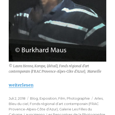
© Laura Henno, Koropa, (détail), Fonds régional d’art
contemporain (FRAC Provence-Alpes-Côte d’Azur), Marseille
„Laura Henno – Marseille et Arles maintenant“
weiterlesen
Veröffentlicht
Kategorien
Schlagwört
Juli 2, 2018
Blog
,
Exposition
,
Film
,
Photographie
Arles
,
am
Bleu du ciel
,
Fonds régional d’art contemporain (FRAC
Provence-Alpes-Côte d’Azur)
,
Galerie Les Filles du
Calvaire
,
Laura Henno
,
Les Rencontres de la Photographie