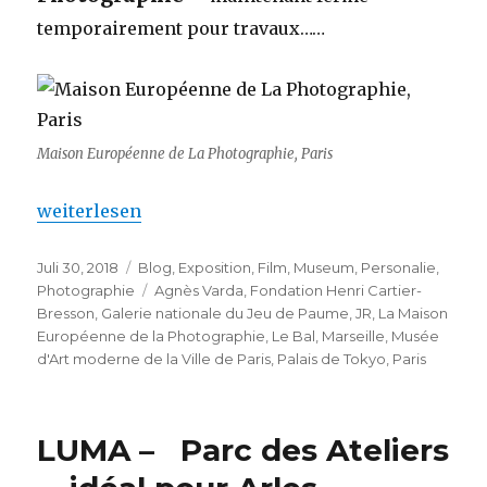
temporairement pour travaux……
Maison Européenne de La Photographie, Paris
„La Maison Européenne de la Photographie: Fermé
weiterlesen
Veröffentlicht
Kategorien
Juli 30, 2018
Blog
,
Exposition
,
Film
,
Museum
,
Personalie
,
am
Schlagwörter
Photographie
Agnès Varda
,
Fondation Henri Cartier-
Bresson
,
Galerie nationale du Jeu de Paume
,
JR
,
La Maison
Européenne de la Photographie
,
Le Bal
,
Marseille
,
Musée
d'Art moderne de la Ville de Paris
,
Palais de Tokyo
,
Paris
LUMA – Parc des Ateliers