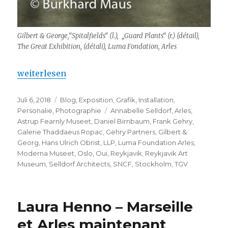
Gilbert & George,“Spitalfields“ (l.), „Guard Plants“ (r.) (détail),
The Great Exhibition, (détali), Luma Fondation, Arles
„Gilbert et George à Arles (Luma Fondation)“
weiterlesen
Veröffentlicht
Kategorien
Juli 6, 2018
Blog
,
Exposition
,
Grafik
,
Installation
,
am
Schlagwörter
Personalie
,
Photographie
Annabelle Selldorf
,
Arles
,
Astrup Fearnly Museet
,
Daniel Birnbaum
,
Frank Gehry
,
Galerie Thaddaeus Ropac
,
Gehry Partners
,
Gilbert &
Georg
,
Hans Ulrich Obrist
,
LLP
,
Luma Foundation Arles
,
Moderna Museet
,
Oslo
,
Oui
,
Reykjavik
,
Reykjavik Art
Museum
,
Selldorf Architects
,
SNCF
,
Stockholm
,
TGV
Laura Henno – Marseille
et Arles maintenant