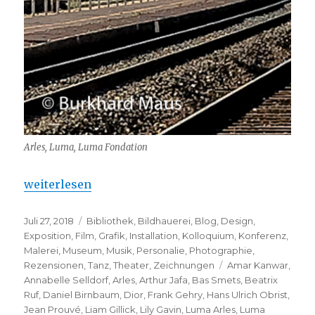
Arles, Luma, Luma Fondation
„LUMA – Parc des Ateliers – idéal pour Arles“
weiterlesen
Veröffentlicht
Kategorien
Juli 27, 2018
Bibliothek
,
Bildhauerei
,
Blog
,
Design
,
am
Exposition
,
Film
,
Grafik
,
Installation
,
Kolloquium
,
Konferenz
,
Malerei
,
Museum
,
Musik
,
Personalie
,
Photographie
,
Schlagwörter
Rezensionen
,
Tanz
,
Theater
,
Zeichnungen
Amar Kanwar
,
Annabelle Selldorf
,
Arles
,
Arthur Jafa
,
Bas Smets
,
Beatrix
Ruf
,
Daniel Birnbaum
,
Dior
,
Frank Gehry
,
Hans Ulrich Obrist
,
Jean Prouvé
,
Liam Gillick
,
Lily Gavin
,
Luma Arles
,
Luma