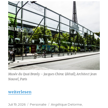
Musée du Quai Branly – Jacques Chirac (détail), Architect Jean
Nouvel, Paris
„Musée du Quai Branly – Jacques Chirac : depuis 2
weiterlesen
Veröffentlicht
Kategorien
Schlagwörter
Juli 19, 2026
Personalie
Angélique Delorme
,