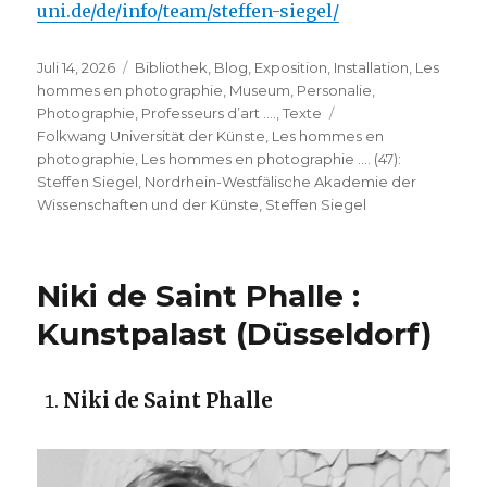
uni.de/de/info/team/steffen-siegel/
Veröffentlicht
Kategorien
Juli 14, 2026
Bibliothek
,
Blog
,
Exposition
,
Installation
,
Les
am
hommes en photographie
,
Museum
,
Personalie
,
Schlagwörter
Photographie
,
Professeurs d’art ….
,
Texte
Folkwang Universität der Künste
,
Les hommes en
photographie
,
Les hommes en photographie …. (47):
Steffen Siegel
,
Nordrhein-Westfälische Akademie der
Wissenschaften und der Künste
,
Steffen Siegel
Niki de Saint Phalle :
Kunstpalast (Düsseldorf)
Niki de Saint Phalle