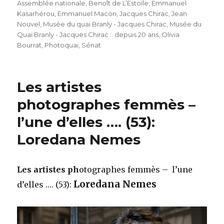
am
Assemblée nationale
,
Benoît de L’Estoile
,
Emmanuel
Kasarhérou
,
Emmanuel Macon
,
Jacques Chirac
,
Jean
Nouvel
,
Musée du quai Branly - Jacques Chirac
,
Musée du
Quai Branly - Jacques Chirac : depuis 20 ans
,
Olivia
Bourrat
,
Photoquai
,
Sénat
Les artistes
photographes femmès –
l’une d’elles …. (53):
Loredana Nemes
Les artistes ph
otographes femmès – l’une
Loredana Nemes
d’elles …. (53):