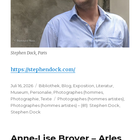
Stephen Dock, Paris
https://stephendock.com/
Veröffentlicht
Kategorien
Juli 16, 2026
Bibliothek
,
Blog
,
Exposition
,
Literatur
,
am
Museum
,
Personalie
,
Photographes (hommes
,
Schlagwörter
Photographie
,
Texte
Photographes (hommes artistes)
,
Photographes (hommes artistes) – (81): Stephen Dock
,
Stephen Dock
Anne-Lise Broyer – Arles