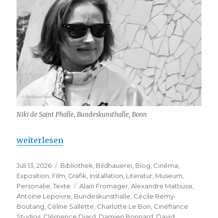
Niki de Saint Phalle, Bundeskunsthalle, Bonn
„Niki de Saint Phalle : Kunstpalast (Düsseldorf)“
weiterlesen
Veröffentlicht
Kategorien
Juli 13, 2026
Bibliothek
,
Bildhauerei
,
Blog
,
Cinéma
,
am
Exposition
,
Film
,
Grafik
,
Installation
,
Literatur
,
Museum
,
Schlagwörter
Personalie
,
Texte
Alain Fromager
,
Alexandre Mattiussi
,
Antoine Lepoivre
,
Bundeskunsthalle
,
Cécile Remy-
Boutang
,
Céline Sallette
,
Charlotte Le Bon
,
Cinéfrance
Studios
,
Clémence Diard
,
Damien Bonnard
,
David