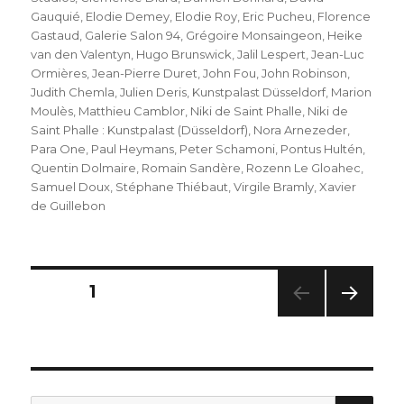
Gauquié
,
Elodie Demey
,
Elodie Roy
,
Eric Pucheu
,
Florence
Gastaud
,
Galerie Salon 94
,
Grégoire Monsaingeon
,
Heike
van den Valentyn
,
Hugo Brunswick
,
Jalil Lespert
,
Jean-Luc
Ormières
,
Jean-Pierre Duret
,
John Fou
,
John Robinson
,
Judith Chemla
,
Julien Deris
,
Kunstpalast Düsseldorf
,
Marion
Moulès
,
Matthieu Camblor
,
Niki de Saint Phalle
,
Niki de
Saint Phalle : Kunstpalast (Düsseldorf)
,
Nora Arnezeder
,
Para One
,
Paul Heymans
,
Peter Schamoni
,
Pontus Hultén
,
Quentin Dolmaire
,
Romain Sandère
,
Rozenn Le Gloahec
,
Samuel Doux
,
Stéphane Thiébaut
,
Virgile Bramly
,
Xavier
de Guillebon
Seitennummerierung
SEITE
1
NÄC
der
HSTE
SEIT
Beiträge
E
SU