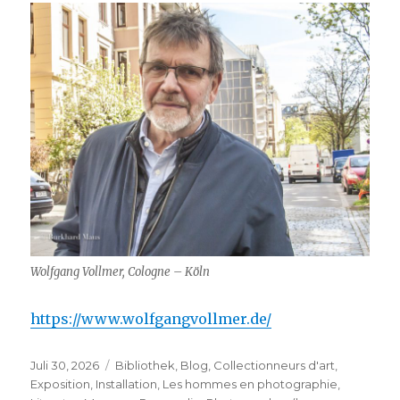
Wolfgang Vollmer, Cologne – Köln
https://www.wolfgangvollmer.de/
Veröffentlicht
Kategorien
Juli 30, 2026
Bibliothek
,
Blog
,
Collectionneurs d'art
,
am
Exposition
,
Installation
,
Les hommes en photographie
,