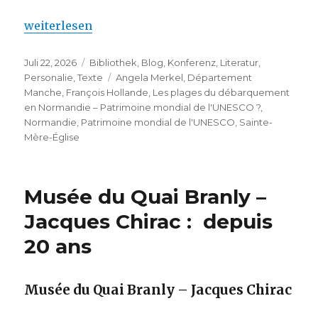
„Les plages du débarquement en Normandie – Patr
weiterlesen
Veröffentlicht
Kategorien
Juli 22, 2026
Bibliothek
,
Blog
,
Konferenz
,
Literatur
,
am
Schlagwörter
Personalie
,
Texte
Angela Merkel
,
Département
Manche
,
François Hollande
,
Les plages du débarquement
en Normandie – Patrimoine mondial de l'UNESCO ?
,
Normandie
,
Patrimoine mondial de l'UNESCO
,
Sainte-
Mère-Église
Musée du Quai Branly –
Jacques Chirac : depuis
20 ans
Musée du Quai Branly – Jacques Chirac