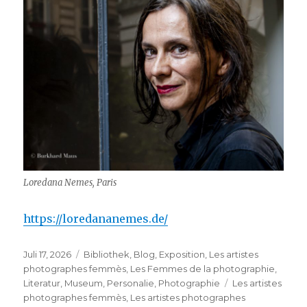
Loredana Nemes, Paris
https://loredananemes.de/
Veröffentlicht
Kategorien
Juli 17, 2026
Bibliothek
,
Blog
,
Exposition
,
Les artistes
am
photographes femmès
,
Les Femmes de la photographie
,
Schlagwörter
Literatur
,
Museum
,
Personalie
,
Photographie
Les artistes
photographes femmès
,
Les artistes photographes