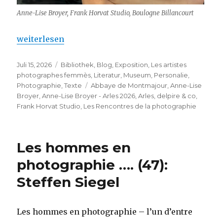
Anne-Lise Broyer, Frank Horvat Studio, Boulogne Billancourt
„Anne-Lise Broyer – Arles 2026“
weiterlesen
Veröffentlicht
Kategorien
Juli 15, 2026
Bibliothek
,
Blog
,
Exposition
,
Les artistes
am
photographes femmès
,
Literatur
,
Museum
,
Personalie
,
Schlagwörter
Photographie
,
Texte
Abbaye de Montmajour
,
Anne-Lise
Broyer
,
Anne-Lise Broyer - Arles 2026
,
Arles
,
delpire & co
,
Frank Horvat Studio
,
Les Rencontres de la photographie
Les hommes en
photographie …. (47):
Steffen Siegel
Les hommes en photographie – l’un d’entre