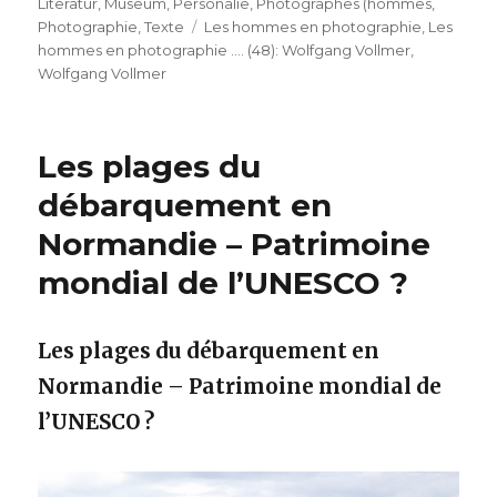
Literatur
,
Museum
,
Personalie
,
Photographes (hommes
,
Schlagwörter
Photographie
,
Texte
Les hommes en photographie
,
Les
hommes en photographie …. (48): Wolfgang Vollmer
,
Wolfgang Vollmer
Les plages du
débarquement en
Normandie – Patrimoine
mondial de l’UNESCO ?
Les plages du débarquement en
Normandie – Patrimoine mondial de
l’UNESCO ?