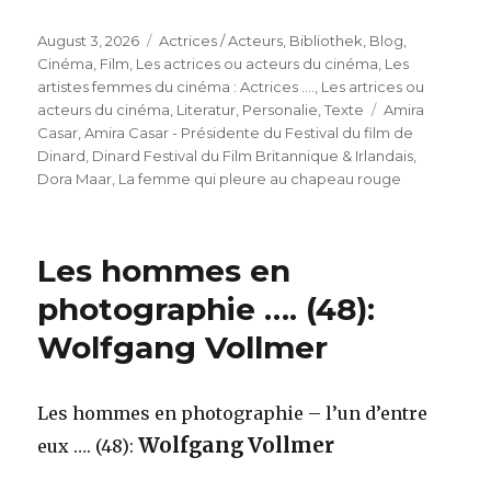
Veröffentlicht
Kategorien
August 3, 2026
Actrices / Acteurs
,
Bibliothek
,
Blog
,
am
Cinéma
,
Film
,
Les actrices ou acteurs du cinéma
,
Les
artistes femmes du cinéma : Actrices ….
,
Les artrices ou
Schlagwörter
acteurs du cinéma
,
Literatur
,
Personalie
,
Texte
Amira
Casar
,
Amira Casar - Présidente du Festival du film de
Dinard
,
Dinard Festival du Film Britannique & Irlandais
,
Dora Maar
,
La femme qui pleure au chapeau rouge
Les hommes en
photographie …. (48):
Wolfgang Vollmer
Les hommes en photographie – l’un d’entre
Wolfgang Vollmer
eux …. (48):