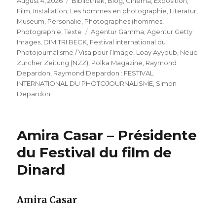
Veröffentlicht
Kategorien
August 4, 2026
Bibliothek
,
Blog
,
Cinéma
,
Exposition
,
am
Film
,
Installation
,
Les hommes en photographie
,
Literatur
,
Museum
,
Personalie
,
Photographes (hommes
,
Schlagwörter
Photographie
,
Texte
Agentur Gamma
,
Agentur Getty
Images
,
DIMITRI BECK
,
Festival international du
Photojournalisme / Visa pour l’Image
,
Loay Ayyoub
,
Neue
Zürcher Zeitung (NZZ)
,
Polka Magazine
,
Raymond
Depardon
,
Raymond Depardon : FESTIVAL
INTERNATIONAL DU PHOTOJOURNALISME
,
Simon
Depardon
Amira Casar – Présidente
du Festival du film de
Dinard
Amira Casar