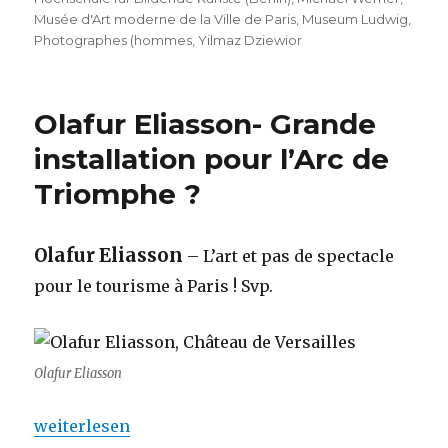
Musée d'Art moderne de la Ville de Paris
,
Museum Ludwig
,
Photographes (hommes
,
Yilmaz Dziewior
Olafur Eliasson- Grande
installation pour l’Arc de
Triomphe ?
Olafur Eliasson
– L’art et pas de spectacle
pour le tourisme à Paris ! Svp.
Olafur Eliasson
„Olafur Eliasson- Grande installation pour l’Arc d
weiterlesen