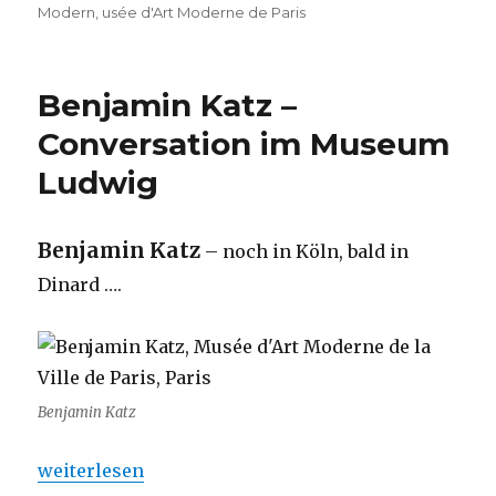
Modern
,
usée d'Art Moderne de Paris
Benjamin Katz –
Conversation im Museum
Ludwig
Benjamin Katz
– noch in Köln, bald in
Dinard ….
Benjamin Katz
„Benjamin Katz – Conversation im Museum Ludwi
weiterlesen