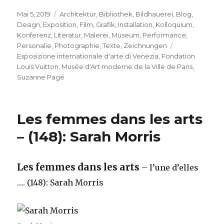
Veröffentlicht
Kategorien
Mai 5, 2019
Architektur
,
Bibliothek
,
Bildhauerei
,
Blog
,
am
Design
,
Exposition
,
Film
,
Grafik
,
Installation
,
Kolloquium
,
Konferenz
,
Literatur
,
Malerei
,
Museum
,
Performance
,
Schlagwörter
Personalie
,
Photographie
,
Texte
,
Zeichnungen
Esposizione internationale d'arte di Venezia
,
Fondation
Louis Vuitton
,
Musée d'Art moderne de la Ville de Paris
,
Suzanne Pagé
Les femmes dans les arts
– (148): Sarah Morris
Les femmes dans les arts
– l’une d’elles
…. (148): Sarah Morris