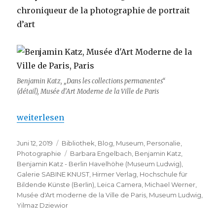
chroniqueur de la photographie de portrait
d’art
Benjamin Katz, „Dans les collections permanentes“
(détail), Musée d’Art Moderne de la Ville de Paris
„Benjamin Katz – Berlin Havelhöhe (Museum Ludw
weiterlesen
Veröffentlicht
Kategorien
Juni 12, 2019
Bibliothek
,
Blog
,
Museum
,
Personalie
,
am
Schlagwörter
Photographie
Barbara Engelbach
,
Benjamin Katz
,
Benjamin Katz - Berlin Havelhöhe (Museum Ludwig)
,
Galerie SABINE KNUST
,
Hirmer Verlag
,
Hochschule für
Bildende Künste (Berlin)
,
Leica Camera
,
Michael Werner
,
Musée d'Art moderne de la Ville de Paris
,
Museum Ludwig
,
Yilmaz Dziewior