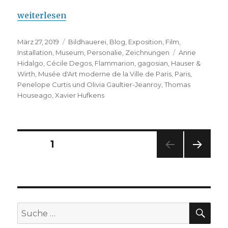
„Thomas Houseago – Première à Paris “
weiterlesen
Veröffentlicht
Kategorien
März 27, 2019
Bildhauerei
,
Blog
,
Exposition
,
Film
,
am
Schlagwörter
Installation
,
Museum
,
Personalie
,
Zeichnungen
Anne
Hidalgo
,
Cécile Degos
,
Flammarion
,
gagosian
,
Hauser &
Wirth
,
Musée d'Art moderne de la Ville de Paris
,
Paris
,
Penelope Curtis und Olivia Gaultier-Jeanroy
,
Thomas
Houseago
,
Xavier Hufkens
Seitennummerierung
SEITE
1
NÄC
der
HSTE
SEIT
Beiträge
E
SU
Suche
nach: