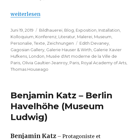
„Thomas Houseago – à Paris et Londres“
weiterlesen
Veröffentlicht
Kategorien
Juni 19, 2019
Bildhauerei
,
Blog
,
Exposition
,
Installation
,
am
Kolloquium
,
Konferenz
,
Literatur
,
Malerei
,
Museum
,
Schlagwörter
Personalie
,
Texte
,
Zeichnungen
Edith Devaney
,
Gagosian Gallery
,
Galerie Hauser & Wirth
,
Galerie Xavier
Hufkens
,
London
,
Musée d'Art moderne de la Ville de
Paris
,
Olivia Gaultier-Jeanroy
,
Paris
,
Royal Academy of Arts
,
Thomas Houseago
Benjamin Katz – Berlin
Havelhöhe (Museum
Ludwig)
Benjamin Katz
– Protagoniste et