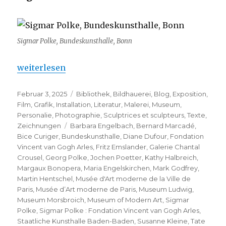
Sigmar Polke, Bundeskunsthalle, Bonn
„Sigmar Polke : Fondation Vincent van Gogh Arles“
weiterlesen
Veröffentlicht
Kategorien
Februar 3, 2025
Bibliothek
,
Bildhauerei
,
Blog
,
Exposition
,
am
Film
,
Grafik
,
Installation
,
Literatur
,
Malerei
,
Museum
,
Personalie
,
Photographie
,
Sculptrices et sculpteurs
,
Texte
,
Schlagwörter
Zeichnungen
Barbara Engelbach
,
Bernard Marcadé
,
Bice Curiger
,
Bundeskunsthalle
,
Diane Dufour
,
Fondation
Vincent van Gogh Arles
,
Fritz Emslander
,
Galerie Chantal
Crousel
,
Georg Polke
,
Jochen Poetter
,
Kathy Halbreich
,
Margaux Bonopera
,
Maria Engelskirchen
,
Mark Godfrey
,
Martin Hentschel
,
Musée d'Art moderne de la Ville de
Paris
,
Musée d’Art moderne de Paris
,
Museum Ludwig
,
Museum Morsbroich
,
Museum of Modern Art
,
Sigmar
Polke
,
Sigmar Polke : Fondation Vincent van Gogh Arles
,
Staatliche Kunsthalle Baden-Baden
,
Susanne Kleine
,
Tate