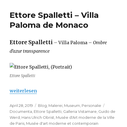
Ettore Spalletti – Villa
Paloma de Monaco
Ettore Spalletti
– Villa Paloma –
Ombre
d’azur transparence
Ettore Spalletti
„Ettore Spalletti – Villa Paloma de Monaco“
weiterlesen
Veröffentlicht
Kategorien
Schlagwör
April 28, 2019
Blog
,
Malerei
,
Museum
,
Personalie
am
Documenta
,
Ettore Spalletti
,
Galleria Vistamare
,
Guido de
Werd
,
Hans Ulrich Obrist
,
Musée d'Art moderne de la Ville
de Paris
,
Musée d'art moderne et contemporain