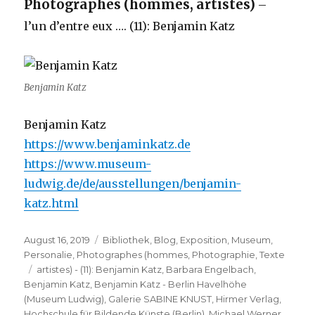
Photographes (hommes, artistes)
–
l’un d’entre eux …. (11): Benjamin Katz
Benjamin Katz
Benjamin Katz
https://www.benjaminkatz.de
https://www.museum-
ludwig.de/de/ausstellungen/benjamin-
katz.html
Veröffentlicht
Kategorien
August 16, 2019
Bibliothek
,
Blog
,
Exposition
,
Museum
,
am
Personalie
,
Photographes (hommes
,
Photographie
,
Texte
Schlagwörter
artistes) - (11): Benjamin Katz
,
Barbara Engelbach
,
Benjamin Katz
,
Benjamin Katz - Berlin Havelhöhe
(Museum Ludwig)
,
Galerie SABINE KNUST
,
Hirmer Verlag
,
Hochschule für Bildende Künste (Berlin)
,
Michael Werner
,