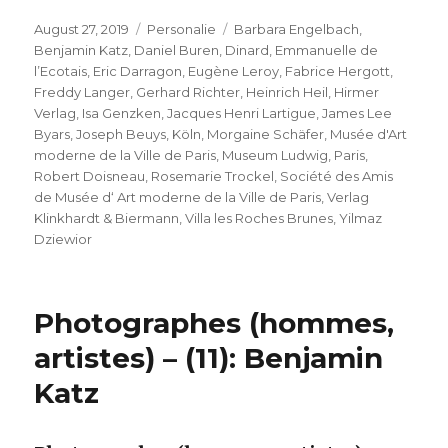
Veröffentlicht
Kategorien
Schlagwörter
August 27, 2019
Personalie
Barbara Engelbach
,
am
Benjamin Katz
,
Daniel Buren
,
Dinard
,
Emmanuelle de
l’Ecotais
,
Eric Darragon
,
Eugène Leroy
,
Fabrice Hergott
,
Freddy Langer
,
Gerhard Richter
,
Heinrich Heil
,
Hirmer
Verlag
,
Isa Genzken
,
Jacques Henri Lartigue
,
James Lee
Byars
,
Joseph Beuys
,
Köln
,
Morgaine Schäfer
,
Musée d'Art
moderne de la Ville de Paris
,
Museum Ludwig
,
Paris
,
Robert Doisneau
,
Rosemarie Trockel
,
Société des Amis
de Musée d‘ Art moderne de la Ville de Paris
,
Verlag
Klinkhardt & Biermann
,
Villa les Roches Brunes
,
Yilmaz
Dziewior
Photographes (hommes,
artistes) – (11): Benjamin
Katz