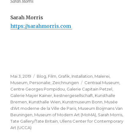
Sarah Morris
Sarah Morris
https://sarahmorris.com
Veröffentlicht
Kategorien
Mai 3, 2019
Blog
,
Film
,
Grafik
,
Installation
,
Malerei
,
am
Schlagwörter
Museum
,
Personalie
,
Zeichnungen
Centraal Museum
,
Centre Georges Pompidou
,
Galerie Capitain Petzel
,
Galerie Mayer Kainer
,
kestnergesellschaft
,
Kunsthalle
Bremen
,
Kunsthalle Wien
,
Kunstmuseum Bonn
,
Musée
d'Art moderne de la Ville de Paris
,
Museum Boijmans Van
Beuningen
,
Museum of Modern Art (MoMA)
,
Sarah Morris
,
Tate Gallery/Tate Britain
,
Ullens Center for Contemporary
Art (UCCA)