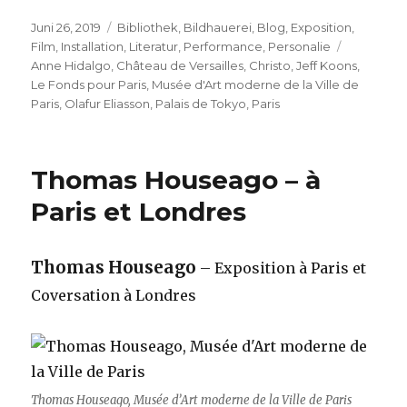
Veröffentlicht
Kategorien
Juni 26, 2019
Bibliothek
,
Bildhauerei
,
Blog
,
Exposition
,
am
Schlagwö
Film
,
Installation
,
Literatur
,
Performance
,
Personalie
Anne Hidalgo
,
Château de Versailles
,
Christo
,
Jeff Koons
,
Le Fonds pour Paris
,
Musée d'Art moderne de la Ville de
Paris
,
Olafur Eliasson
,
Palais de Tokyo
,
Paris
Thomas Houseago – à
Paris et Londres
Thomas Houseago
– Exposition à Paris et
Coversation à Londres
Thomas Houseago, Musée d’Art moderne de la Ville de Paris