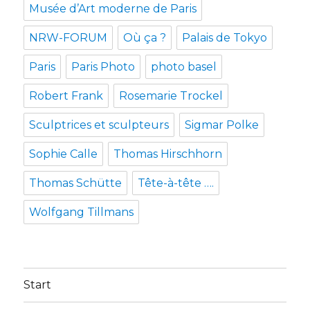
Musée d’Art moderne de Paris
NRW-FORUM
Où ça ?
Palais de Tokyo
Paris
Paris Photo
photo basel
Robert Frank
Rosemarie Trockel
Sculptrices et sculpteurs
Sigmar Polke
Sophie Calle
Thomas Hirschhorn
Thomas Schütte
Tête-à-tête ….
Wolfgang Tillmans
Start