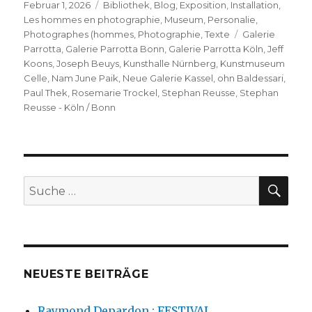
Veröffentlicht
Kategorien
Februar 1, 2026
Bibliothek
,
Blog
,
Exposition
,
Installation
,
am
Les hommes en photographie
,
Museum
,
Personalie
,
Schlagwörter
Photographes (hommes
,
Photographie
,
Texte
Galerie
Parrotta
,
Galerie Parrotta Bonn
,
Galerie Parrotta Köln
,
Jeff
Koons
,
Joseph Beuys
,
Kunsthalle Nürnberg
,
Kunstmuseum
Celle
,
Nam June Paik
,
Neue Galerie Kassel
,
ohn Baldessari
,
Paul Thek
,
Rosemarie Trockel
,
Stephan Reusse
,
Stephan
Reusse - Köln / Bonn
SU
Suche
nach:
NEUESTE BEITRÄGE
Raymond Depardon : FESTIVAL