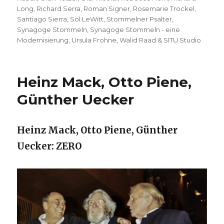
Long
,
Richard Serra
,
Roman Signer
,
Rosemarie Trockel
,
Santiago Sierra
,
Sol LeWitt
,
Stommelner Psalter
,
Synagoge Stommeln
,
Synagoge Stommeln - eine
Modernisierung
,
Ursula Frohne
,
Walid Raad & SITU Studio
Heinz Mack, Otto Piene,
Günther Uecker
Heinz Mack, Otto Piene, Günther
Uecker: ZERO