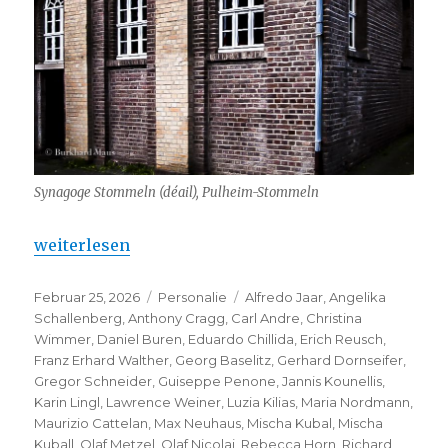
Synagoge Stommeln (déail), Pulheim-Stommeln
„Synagoge Stommeln – eine Modernisierung“
weiterlesen
Veröffentlicht
Kategorien
Schlagwörter
Februar 25, 2026
Personalie
Alfredo Jaar
,
Angelika
am
Schallenberg
,
Anthony Cragg
,
Carl Andre
,
Christina
Wimmer
,
Daniel Buren
,
Eduardo Chillida
,
Erich Reusch
,
Franz Erhard Walther
,
Georg Baselitz
,
Gerhard Dornseifer
,
Gregor Schneider
,
Guiseppe Penone
,
Jannis Kounellis
,
Karin Lingl
,
Lawrence Weiner
,
Luzia Kilias
,
Maria Nordmann
,
Maurizio Cattelan
,
Max Neuhaus
,
Mischa Kubal
,
Mischa
Kuball
,
Olaf Metzel
,
Olaf Nicolai
,
Rebecca Horn
,
Richard