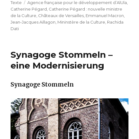
Schlagwörter
Texte
Agence française pour le développement d’AlUla
,
Catherine Pégard
,
Catherine Pégard : nouvelle ministre
de la Culture
,
Châteaux de Versailles
,
Emmanuel Macron
,
Jean-Jacques Aillagon
,
Mininstère de la Culture
,
Rachida
Dati
Synagoge Stommeln –
eine Modernisierung
Synagoge Stommeln