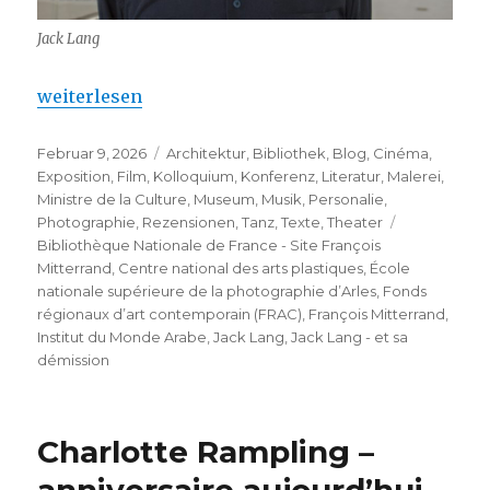
Jack Lang
„Jack Lang – et sa démission, maintenant“
weiterlesen
Veröffentlicht
Kategorien
Februar 9, 2026
Architektur
,
Bibliothek
,
Blog
,
Cinéma
,
am
Exposition
,
Film
,
Kolloquium
,
Konferenz
,
Literatur
,
Malerei
,
Ministre de la Culture
,
Museum
,
Musik
,
Personalie
,
Schlagwört
Photographie
,
Rezensionen
,
Tanz
,
Texte
,
Theater
Bibliothèque Nationale de France - Site François
Mitterrand
,
Centre national des arts plastiques
,
École
nationale supérieure de la photographie d’Arles
,
Fonds
régionaux d’art contemporain (FRAC)
,
François Mitterrand
,
Institut du Monde Arabe
,
Jack Lang
,
Jack Lang - et sa
démission
Charlotte Rampling –