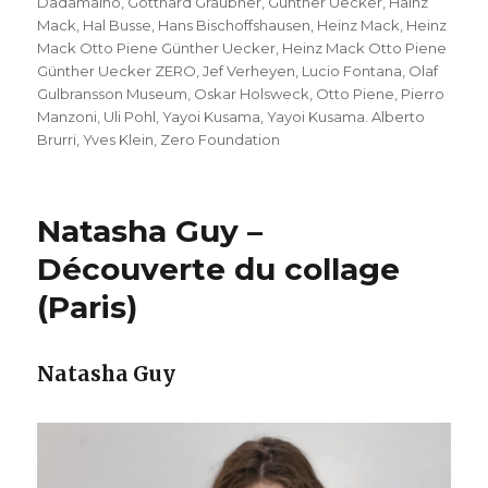
Dadamaino
,
Gotthard Graubner
,
Günther Uecker
,
Hainz
Mack
,
Hal Busse
,
Hans Bischoffshausen
,
Heinz Mack
,
Heinz
Mack Otto Piene Günther Uecker
,
Heinz Mack Otto Piene
Günther Uecker ZERO
,
Jef Verheyen
,
Lucio Fontana
,
Olaf
Gulbransson Museum
,
Oskar Holsweck
,
Otto Piene
,
Pierro
Manzoni
,
Uli Pohl
,
Yayoi Kusama
,
Yayoi Kusama. Alberto
Brurri
,
Yves Klein
,
Zero Foundation
Natasha Guy –
Découverte du collage
(Paris)
Natasha Guy