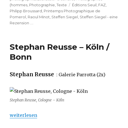
Schlagwörter
(hommes
,
Photographie
,
Texte
Éditions Seuil
,
FAZ
,
Philipp Broussard
,
Printemps Photographique de
Pomerol
,
Raoul Minot
,
Steffen Siegel
,
Steffen Siegel - eine
Rezension ....
Stephan Reusse – Köln /
Bonn
Stephan Reusse
: Galerie Parrotta (2x)
Stephan Reusse, Cologne – Köln
„Stephan Reusse – Köln / Bonn “
weiterlesen