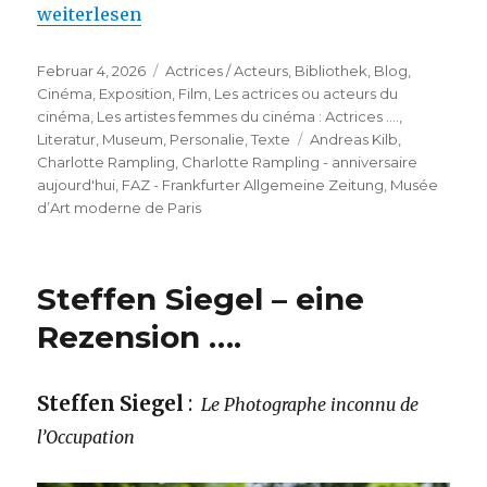
„Charlotte Rampling – anniversaire aujourd’hui“
weiterlesen
Veröffentlicht
Kategorien
Februar 4, 2026
Actrices / Acteurs
,
Bibliothek
,
Blog
,
am
Cinéma
,
Exposition
,
Film
,
Les actrices ou acteurs du
cinéma
,
Les artistes femmes du cinéma : Actrices ….
,
Schlagwörter
Literatur
,
Museum
,
Personalie
,
Texte
Andreas Kilb
,
Charlotte Rampling
,
Charlotte Rampling - anniversaire
aujourd'hui
,
FAZ - Frankfurter Allgemeine Zeitung
,
Musée
d’Art moderne de Paris
Steffen Siegel – eine
Rezension ….
Steffen Siegel
:
Le Photographe inconnu de
l’Occupation