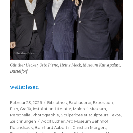
Günther Uecker, Otto Piene, Heinz Mack, Museum Kunstpalast,
Düsselforf
„Heinz Mack, Otto Piene, Günther Uecker“
weiterlesen
Veröffentlicht
Kategorien
Februar 23, 2026
Bibliothek
,
Bildhauerei
,
Exposition
,
am
Film
,
Grafik
,
Installation
,
Literatur
,
Malerei
,
Museum
,
Personalie
,
Photographie
,
Sculptrices et sculpteurs
,
Texte
,
Schlagwörter
Zeichnungen
Adolf Luther
,
Arp Museum Bahnhof
Rolandseck
,
Bernhard Aubertin
,
Christian Mergert
,