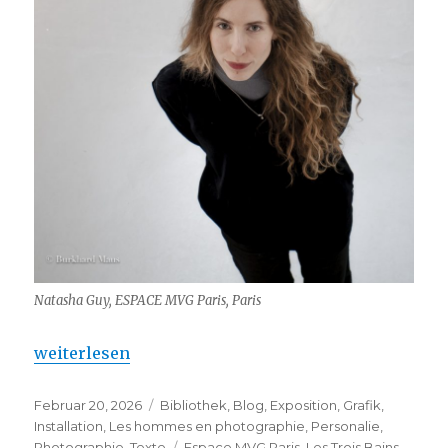
Natasha Guy, ESPACE MVG Paris, Paris
„Natasha Guy – Découverte du collage (Paris)“
weiterlesen
Veröffentlicht
Kategorien
Februar 20, 2026
Bibliothek
,
Blog
,
Exposition
,
Grafik
,
am
Installation
,
Les hommes en photographie
,
Personalie
,
Schlagwörter
Photographie
,
Texte
Espace MVG Paris
,
Les Trois Bains
,