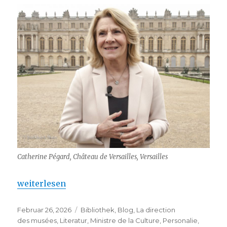
Catherine Pégard, Château de Versailles, Versailles
„Catherine Pégard : nouvelle ministre de la Culture
weiterlesen
Veröffentlicht
Kategorien
Februar 26, 2026
Bibliothek
,
Blog
,
La direction
am
des musées
,
Literatur
,
Ministre de la Culture
,
Personalie
,