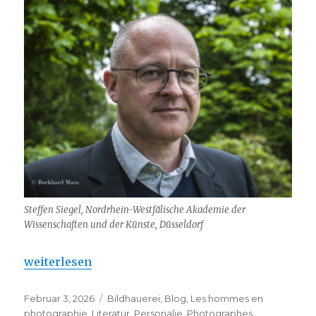
Steffen Siegel, Nordrhein-Westfälische Akademie der
Wissenschaften und der Künste, Düsseldorf
„Steffen Siegel – eine Rezension ….“
weiterlesen
Veröffentlicht
Kategorien
Februar 3, 2026
Bildhauerei
,
Blog
,
Les hommes en
am
photographie
,
Literatur
,
Personalie
,
Photographes