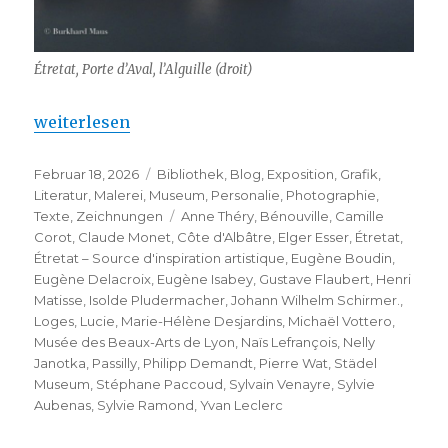
Étretat, Porte d’Aval, l’Alguille (droit)
„Étretat – Source d’inspiration artistique“
weiterlesen
Veröffentlicht
Kategorien
Februar 18, 2026
Bibliothek
,
Blog
,
Exposition
,
Grafik
,
am
Literatur
,
Malerei
,
Museum
,
Personalie
,
Photographie
,
Schlagwörter
Texte
,
Zeichnungen
Anne Théry
,
Bénouville
,
Camille
Corot
,
Claude Monet
,
Côte d'Albâtre
,
Elger Esser
,
Étretat
,
Étretat – Source d'inspiration artistique
,
Eugène Boudin
,
Eugène Delacroix
,
Eugène Isabey
,
Gustave Flaubert
,
Henri
Matisse
,
Isolde Pludermacher
,
Johann Wilhelm Schirmer.
,
Loges
,
Lucie
,
Marie-Hélène Desjardins
,
Michaël Vottero
,
Musée des Beaux-Arts de Lyon
,
Naïs Lefrançois
,
Nelly
Janotka
,
Passilly
,
Philipp Demandt
,
Pierre Wat
,
Städel
Museum
,
Stéphane Paccoud
,
Sylvain Venayre
,
Sylvie
Aubenas
,
Sylvie Ramond
,
Yvan Leclerc