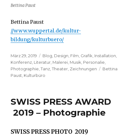
Bettina Paust
Bettina Paust
//www.wuppertal.de/kultur-
bildung/kulturbuero/
Veröffentlicht
Kategorien
März 29, 2019
Blog
,
Design
,
Film
,
Grafik
,
Installation
,
am
Konferenz
,
Literatur
,
Malerei
,
Musik
,
Personalie
,
Schlagwörter
Photographie
,
Tanz
,
Theater
,
Zeichnungen
Bettina
Paust
,
Kulturbüro
SWISS PRESS AWARD
2019 – Photographie
SWISS PRESS PHOTO 2019