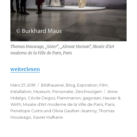
Thomas Houseago, „Sister“, „Almost Human“, Musée d’Art
moderne de la Ville de Paris, Paris
„Thomas Houseago – Première à Paris “
weiterlesen
Veröffentlicht
Kategorien
März 27, 2019
Bildhauerei
,
Blog
,
Exposition
,
Film
,
am
Schlagwörter
Installation
,
Museum
,
Personalie
,
Zeichnungen
Anne
Hidalgo
,
Cécile Degos
,
Flammarion
,
gagosian
,
Hauser &
Wirth
,
Musée d'Art moderne de la Ville de Paris
,
Paris
,
Penelope Curtis und Olivia Gaultier-Jeanroy
,
Thomas
Houseago
,
Xavier Hufkens