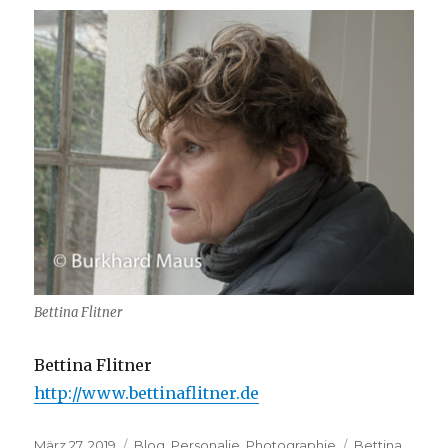
Bettina Flitner
Bettina Flitner
http://www.bettinaflitner.de
Veröffentlicht
Kategorien
Schlagwörter
März 27, 2019
Blog
,
Personalie
,
Photographie
Bettina