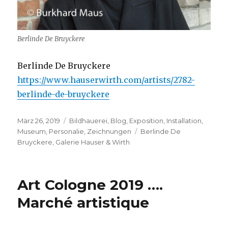
Berlinde De Bruyckere
Berlinde De Bruyckere
https://www.hauserwirth.com/artists/2782-
berlinde-de-bruyckere
Veröffentlicht
Kategorien
März 26, 2019
Bildhauerei
,
Blog
,
Exposition
,
Installation
,
am
Schlagwörter
Museum
,
Personalie
,
Zeichnungen
Berlinde De
Bruyckere
,
Galerie Hauser & Wirth
Art Cologne 2019 ….
Marché artistique