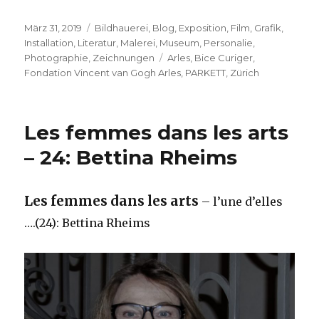
Veröffentlicht
Kategorien
März 31, 2019
Bildhauerei
,
Blog
,
Exposition
,
Film
,
Grafik
,
am
Installation
,
Literatur
,
Malerei
,
Museum
,
Personalie
,
Schlagwörter
Photographie
,
Zeichnungen
Arles
,
Bice Curiger
,
Fondation Vincent van Gogh Arles
,
PARKETT
,
Zürich
Les femmes dans les arts
– 24: Bettina Rheims
Les femmes dans les arts
– l’une d’elles
….(24): Bettina Rheims