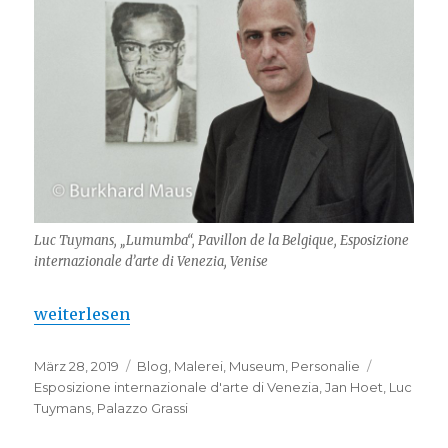
Luc Tuymans, „Lumumba“, Pavillon de la Belgique, Esposizione
internazionale d’arte di Venezia, Venise
„Luc Tuymans – au Palazzo Grassi“
weiterlesen
Veröffentlicht
Kategorien
Schlagwör
März 28, 2019
Blog
,
Malerei
,
Museum
,
Personalie
am
Esposizione internazionale d'arte di Venezia
,
Jan Hoet
,
Luc
Tuymans
,
Palazzo Grassi