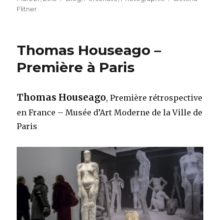
am
Flitner
Thomas Houseago –
Première à Paris
Thomas Houseago
, Première rétrospective
en France – Musée d’Art Moderne de la Ville de
Paris