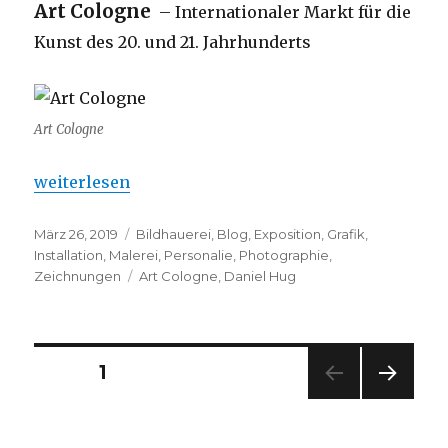
Art Cologne
– Internationaler Markt für die
Kunst des 20. und 21. Jahrhunderts
Art Cologne
„Art Cologne 2019 …. Marché artistique“
weiterlesen
Veröffentlicht
Kategorien
März 26, 2019
Bildhauerei
,
Blog
,
Exposition
,
Grafik
,
am
Installation
,
Malerei
,
Personalie
,
Photographie
,
Schlagwörter
Zeichnungen
Art Cologne
,
Daniel Hug
Seitennummerierung
SEITE
1
NÄC
der
HSTE
SEIT