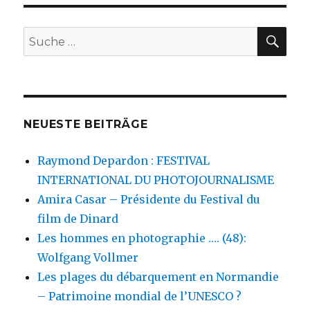
Beiträge
E
SU
Suche
nach:
NEUESTE BEITRÄGE
Raymond Depardon : FESTIVAL
INTERNATIONAL DU PHOTOJOURNALISME
Amira Casar – Présidente du Festival du
film de Dinard
Les hommes en photographie …. (48):
Wolfgang Vollmer
Les plages du débarquement en Normandie
– Patrimoine mondial de l’UNESCO ?