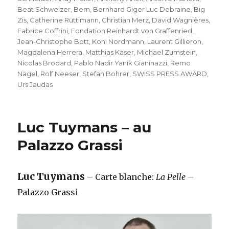
Beat Schweizer
,
Bern
,
Bernhard Giger Luc Debraine
,
Big
Zis
,
Catherine Rüttimann
,
Christian Merz
,
David Wagnières
,
Fabrice Coffrini
,
Fondation Reinhardt von Graffenried
,
Jean-Christophe Bott
,
Koni Nordmann
,
Laurent Gillieron
,
Magdalena Herrera
,
Matthias Käser
,
Michael Zumstein
,
Nicolas Brodard
,
Pablo Nadir Yanik Gianinazzi
,
Remo
Nägel
,
Rolf Neeser
,
Stefan Bohrer
,
SWISS PRESS AWARD
,
Urs Jaudas
Luc Tuymans – au
Palazzo Grassi
Luc Tuymans
– Carte blanche:
La Pelle –
Palazzo Grassi