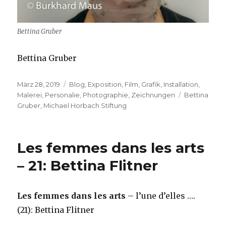
Bettina Gruber
Bettina Gruber
Veröffentlicht
Kategorien
März 28, 2019
Blog
,
Exposition
,
Film
,
Grafik
,
Installation
,
am
Schlagwörte
Malerei
,
Personalie
,
Photographie
,
Zeichnungen
Bettina
Gruber
,
Michael Horbach Stiftung
Les femmes dans les arts
– 21: Bettina Flitner
Les femmes dans les arts
– l’une d’elles ….
(21): Bettina Flitner