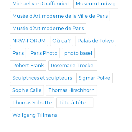
Michael von Graffenried
Museum Ludwig
Musée d'Art moderne de la Ville de Paris
Musée d’Art moderne de Paris
NRW-FORUM
Où ça ?
Palais de Tokyo
Paris
Paris Photo
photo basel
Robert Frank
Rosemarie Trockel
Sculptrices et sculpteurs
Sigmar Polke
Sophie Calle
Thomas Hirschhorn
Thomas Schütte
Tête-à-tête ….
Wolfgang Tillmans