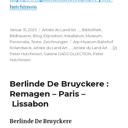
hutchinson
Veröffentlicht
Kategorien
Januar 31, 2023
Artiste du Land Art ….
,
Bibliothek
,
am
Bildhauerei
,
Blog
,
Exposition
,
Installation
,
Museum
,
Schlagwörter
Personalie
,
Texte
,
Zeichnungen
Arp Museum Bahnhof
Rolandseck
,
Artiste du Land Art ….
,
Artiste du Land Art …. (2):
Peter Hutchinson
,
Galerie GADCOLLECTION
,
Peter
Hutchinson
Berlinde De Bruyckere :
Remagen – Paris –
Lissabon
Berlinde De Bruyckere