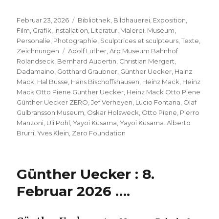
Veröffentlicht
Kategorien
Februar 23, 2026
Bibliothek
,
Bildhauerei
,
Exposition
,
am
Film
,
Grafik
,
Installation
,
Literatur
,
Malerei
,
Museum
,
Personalie
,
Photographie
,
Sculptrices et sculpteurs
,
Texte
,
Schlagwörter
Zeichnungen
Adolf Luther
,
Arp Museum Bahnhof
Rolandseck
,
Bernhard Aubertin
,
Christian Mergert
,
Dadamaino
,
Gotthard Graubner
,
Günther Uecker
,
Hainz
Mack
,
Hal Busse
,
Hans Bischoffshausen
,
Heinz Mack
,
Heinz
Mack Otto Piene Günther Uecker
,
Heinz Mack Otto Piene
Günther Uecker ZERO
,
Jef Verheyen
,
Lucio Fontana
,
Olaf
Gulbransson Museum
,
Oskar Holsweck
,
Otto Piene
,
Pierro
Manzoni
,
Uli Pohl
,
Yayoi Kusama
,
Yayoi Kusama. Alberto
Brurri
,
Yves Klein
,
Zero Foundation
Günther Uecker : 8.
Februar 2026 ….