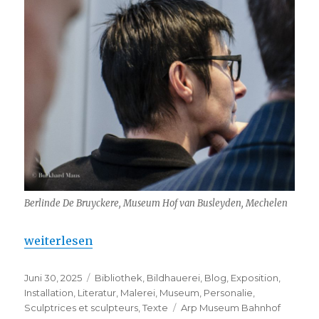
Berlinde De Bruyckere, Museum Hof van Busleyden, Mechelen
„Berlinde De Bruyckere – Ernst Barlach Haus“
weiterlesen
Veröffentlicht
Kategorien
Juni 30, 2025
Bibliothek
,
Bildhauerei
,
Blog
,
Exposition
,
am
Installation
,
Literatur
,
Malerei
,
Museum
,
Personalie
,
Schlagwörter
Sculptrices et sculpteurs
,
Texte
Arp Museum Bahnhof