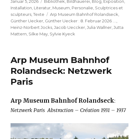
Veröffentlicht
Kategorien
Januar 5, 2026
Bibliothek
,
Bildhauerei
,
Blog
,
Exposition
,
am
Installation
,
Literatur
,
Museum
,
Personalie
,
Sculptrices et
Schlagwörter
sculpteurs
,
Texte
Arp Museum Bahnhof Rolandseck
,
Günther Uecker
,
Günther Uecker : 8. Februar 2026 ….
,
Heinz-Norbert Jocks
,
Jacob Ueccker
,
Julia Wallner
,
Jutta
Mattern
,
Silke May
,
Sylvie Kyeck
Arp Museum Bahnhof
Rolandseck: Netzwerk
Paris
Arp Museum Bahnhof Rolandseck
:
Netzwerk Paris Abstraction – Création 1931 – 1937