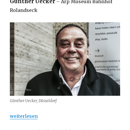
Günther Uecker
– Arp Museum Bahnhof
Rolandseck
Günther Uecker, Düsseldorf
„Günther Uecker : 8. Februar 2026 ….“
weiterlesen