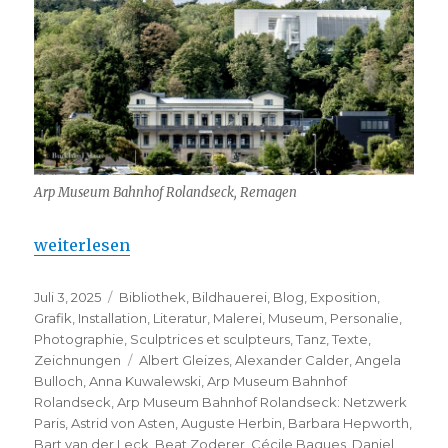
Arp Museum Bahnhof Rolandseck, Remagen
„Arp Museum Bahnhof Rolandseck: Netzwerk Pari
weiterlesen
Veröffentlicht
Kategorien
Juli 3, 2025
Bibliothek
,
Bildhauerei
,
Blog
,
Exposition
,
am
Grafik
,
Installation
,
Literatur
,
Malerei
,
Museum
,
Personalie
,
Photographie
,
Sculptrices et sculpteurs
,
Tanz
,
Texte
,
Schlagwörter
Zeichnungen
Albert Gleizes
,
Alexander Calder
,
Angela
Bulloch
,
Anna Kuwalewski
,
Arp Museum Bahnhof
Rolandseck
,
Arp Museum Bahnhof Rolandseck: Netzwerk
Paris
,
Astrid von Asten
,
Auguste Herbin
,
Barbara Hepworth
,
Bart van der Leck
,
Beat Zoderer
,
Cécile Bagues
,
Daniel