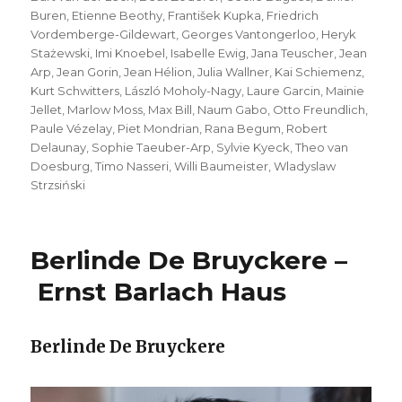
Buren
,
Etienne Beothy
,
František Kupka
,
Friedrich
Vordemberge-Gildewart
,
Georges Vantongerloo
,
Heryk
Stażewski
,
Imi Knoebel
,
Isabelle Ewig
,
Jana Teuscher
,
Jean
Arp
,
Jean Gorin
,
Jean Hélion
,
Julia Wallner
,
Kai Schiemenz
,
Kurt Schwitters
,
László Moholy-Nagy
,
Laure Garcin
,
Mainie
Jellet
,
Marlow Moss
,
Max Bill
,
Naum Gabo
,
Otto Freundlich
,
Paule Vézelay
,
Piet Mondrian
,
Rana Begum
,
Robert
Delaunay
,
Sophie Taeuber-Arp
,
Sylvie Kyeck
,
Theo van
Doesburg
,
Timo Nasseri
,
Willi Baumeister
,
Wladyslaw
Strzsiński
Berlinde De Bruyckere –
Ernst Barlach Haus
Berlinde De Bruyckere