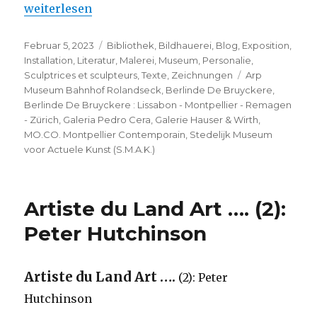
„Berlinde De Bruyckere : Lissabon – Montpellier 
weiterlesen
Veröffentlicht
Kategorien
Februar 5, 2023
Bibliothek
,
Bildhauerei
,
Blog
,
Exposition
,
am
Installation
,
Literatur
,
Malerei
,
Museum
,
Personalie
,
Schlagwörter
Sculptrices et sculpteurs
,
Texte
,
Zeichnungen
Arp
Museum Bahnhof Rolandseck
,
Berlinde De Bruyckere
,
Berlinde De Bruyckere : Lissabon - Montpellier - Remagen
- Zürich
,
Galeria Pedro Cera
,
Galerie Hauser & Wirth
,
MO.CO. Montpellier Contemporain
,
Stedelijk Museum
voor Actuele Kunst (S.M.A.K.)
Artiste du Land Art …. (2):
Peter Hutchinson
Artiste du Land Art ….
(2): Peter
Hutchinson