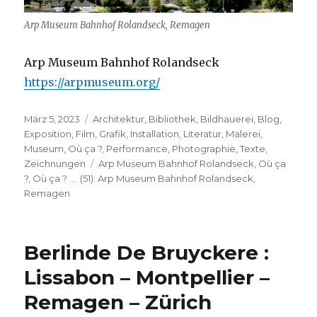
Arp Museum Bahnhof Rolandseck, Remagen
Arp Museum Bahnhof Rolandseck
https://arpmuseum.org/
Veröffentlicht
Kategorien
März 5, 2023
Architektur
,
Bibliothek
,
Bildhauerei
,
Blog
,
am
Exposition
,
Film
,
Grafik
,
Installation
,
Literatur
,
Malerei
,
Museum
,
Où ça ?
,
Performance
,
Photographie
,
Texte
,
Schlagwörter
Zeichnungen
Arp Museum Bahnhof Rolandseck
,
Où ça
?
,
Où ça ? .... (51): Arp Museum Bahnhof Rolandseck
,
Remagen
Berlinde De Bruyckere :
Lissabon – Montpellier –
Remagen – Zürich