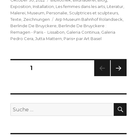
Oktober 30, 2022
Bibliothek
,
Bildhauerei
,
Blog
,
am
Exposition
,
Installation
,
Les femmes dans les arts
,
Literatur
,
Malerei
,
Museum
,
Personalie
,
Sculptrices et sculpteurs
,
Schlagwörter
Texte
,
Zeichnungen
Arp Museum Bahnhof Rolandseck
,
Berlinde De Bruyckere
,
Berlinde De Bruyckere :
Remagen - Paris - Lissabon
,
Galeria Continua
,
Galeria
Pedro Cera
,
Jutta Mattern
,
Paris+ par Art Basel
Seitennummerierung
SEITE
1
NÄC
der
HSTE
SEIT
Beiträge
E
SU
Suche
nach: