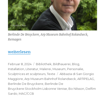
Berlinde De Bruyckere, Arp Museum Bahnhof Rolandseck,
Remagen
„Berlinde De Bruyckere : Stockholm, Lisbonne, Ven
weiterlesen
Veröffentlicht
Kategorien
Februar 8, 2024
Bibliothek
,
Bildhauerei
,
Blog
,
am
Installation
,
Literatur
,
Malerei
,
Museum
,
Personalie
,
Schlagwörter
Sculptrices et sculpteurs
,
Texte
Abbazia di San Giorgio
Maggiore
,
Arp Museum Bahnhof Rolandseck
,
ARTIPELAG
,
Berlinde De Bruyckere
,
Berlinde De
Bruyckere:Stockholm Lisbonne Venise
,
Bo Nilsson
,
Delfim
Sardo
,
MAC/CCB