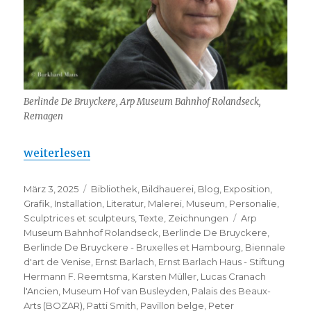
Berlinde De Bruyckere, Arp Museum Bahnhof Rolandseck,
Remagen
„Berlinde De Bruyckere – Bruxelles et Hambourg“
weiterlesen
Veröffentlicht
Kategorien
März 3, 2025
Bibliothek
,
Bildhauerei
,
Blog
,
Exposition
,
am
Grafik
,
Installation
,
Literatur
,
Malerei
,
Museum
,
Personalie
,
Schlagwörter
Sculptrices et sculpteurs
,
Texte
,
Zeichnungen
Arp
Museum Bahnhof Rolandseck
,
Berlinde De Bruyckere
,
Berlinde De Bruyckere - Bruxelles et Hambourg
,
Biennale
d'art de Venise
,
Ernst Barlach
,
Ernst Barlach Haus - Stiftung
Hermann F. Reemtsma
,
Karsten Müller
,
Lucas Cranach
l'Ancien
,
Museum Hof van Busleyden
,
Palais des Beaux-
Arts (BOZAR)
,
Patti Smith
,
Pavillon belge
,
Peter