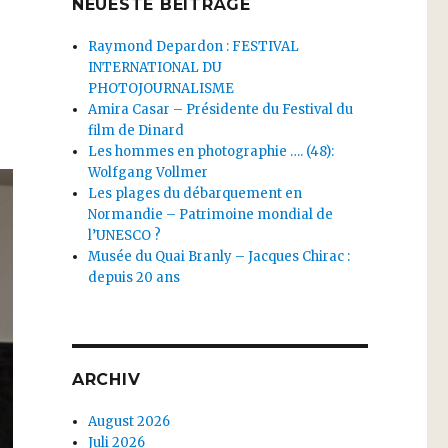
NEUESTE BEITRÄGE
Raymond Depardon : FESTIVAL
INTERNATIONAL DU
PHOTOJOURNALISME
Amira Casar – Présidente du Festival du
film de Dinard
Les hommes en photographie …. (48):
Wolfgang Vollmer
Les plages du débarquement en
Normandie – Patrimoine mondial de
l’UNESCO ?
Musée du Quai Branly – Jacques Chirac :
depuis 20 ans
ARCHIV
August 2026
Juli 2026