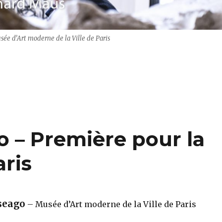
e d’Art moderne de la Ville de Paris
o – à Paris et Londres“
– Première pour la
ris
seago
– Musée d’Art moderne de la Ville de Paris