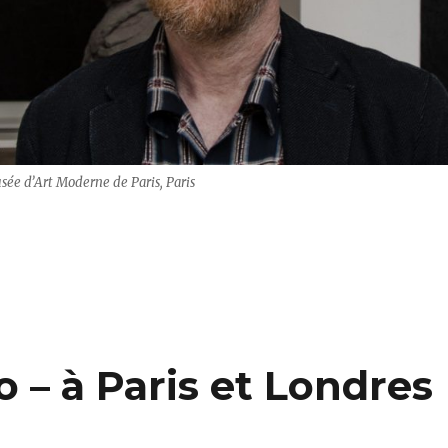
ée d’Art Moderne de Paris, Paris
go – Musées Royaux de Beaux-Arts de Belgique“
– à Paris et Londres