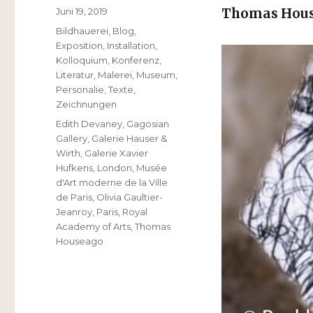
Veröffentlicht
Juni 19, 2019
Thomas Hou
am
Kategorien
Bildhauerei
,
Blog
,
Exposition
,
Installation
,
Kolloquium
,
Konferenz
,
Literatur
,
Malerei
,
Museum
,
Personalie
,
Texte
,
Zeichnungen
Schlagwörter
Edith Devaney
,
Gagosian
Gallery
,
Galerie Hauser &
Wirth
,
Galerie Xavier
Hufkens
,
London
,
Musée
d'Art moderne de la Ville
de Paris
,
Olivia Gaultier-
Jeanroy
,
Paris
,
Royal
Academy of Arts
,
Thomas
Houseago