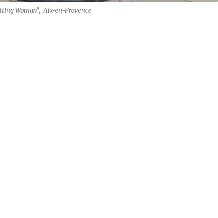
tting Woman“, Aix-en-Provence
go – Première pour la monographie à Paris“