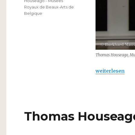
Houseago - Musées
Royaux de Beaux-Arts de
Belgique
Thomas Houseago, Mus
„Thomas Housea
weiterlesen
Thomas Houseago 