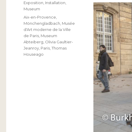
Exposition
,
Installation
,
Museum
Schlagwörter
Aix-en-Provence
,
Mönchengladbach
,
Musée
d'Art moderne de la Ville
de Paris
,
Museum
Abteiberg
,
Olivia Gaultier-
Jeanroy
,
Paris
,
Thomas
Houseago