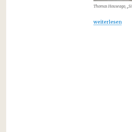
Thomas Houseago, „Si
„Thomas Housea
weiterlesen