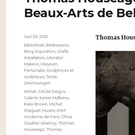
Beaux-Arts de Be
Veröffentlicht
Juni 30, 2021
Thomas Hou
am
Kategorien
Bibliothek
,
Bildhauerei
,
Blog
,
Exposition
,
Grafik
,
Installation
,
Literatur
,
Malerei
,
Museum
,
Personalie
,
Sculptrices et
sculpteurs
,
Texte
,
Zeichnungen
Schlagwörter
Artnet
,
Cécile Degos
,
Galerie Xavier Hufkens
,
Kate Brown
,
Michel
Draguet
,
Musée d’Art
moderne de Paris
,
Olivia
Gaultier-Jeanroy
,
Thomas
Houseago
,
Thomas