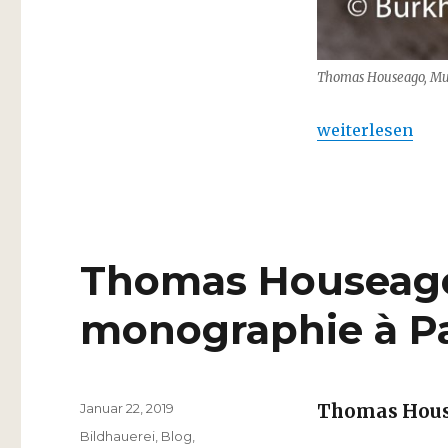
Thomas Houseago, Musé
„Thomas Houseag
weiterlesen
Thomas Houseago 
monographie à Pa
Veröffentlicht
Januar 22, 2019
Thomas Hou
am
Kategorien
Bildhauerei
,
Blog
,