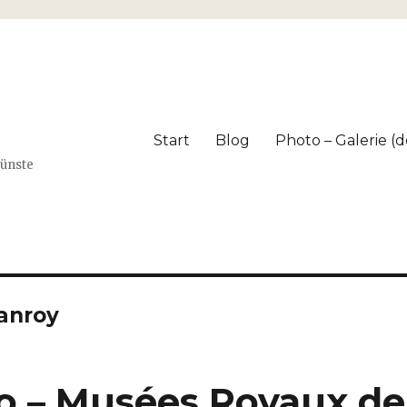
Start
Blog
Photo – Galerie (dé
Künste
eanroy
 – Musées Royaux de