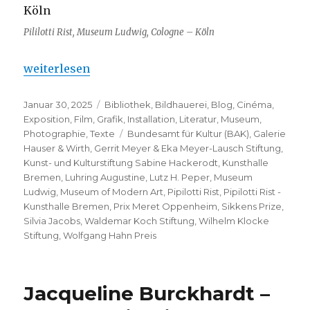
Pililotti Rist, Museum Ludwig, Cologne – Köln
„Pipilotti Rist – Kunsthalle Bremen“
weiterlesen
Veröffentlicht
Kategorien
Januar 30, 2025
Bibliothek
,
Bildhauerei
,
Blog
,
Cinéma
,
am
Exposition
,
Film
,
Grafik
,
Installation
,
Literatur
,
Museum
,
Schlagwörter
Photographie
,
Texte
Bundesamt für Kultur (BAK)
,
Galerie
Hauser & Wirth
,
Gerrit Meyer & Eka Meyer-Lausch Stiftung
,
Kunst- und Kulturstiftung Sabine Hackerodt
,
Kunsthalle
Bremen
,
Luhring Augustine
,
Lutz H. Peper
,
Museum
Ludwig
,
Museum of Modern Art
,
Pipilotti Rist
,
Pipilotti Rist -
Kunsthalle Bremen
,
Prix Meret Oppenheim
,
Sikkens Prize
,
Silvia Jacobs
,
Waldemar Koch Stiftung
,
Wilhelm Klocke
Stiftung
,
Wolfgang Hahn Preis
Jacqueline Burckhardt –