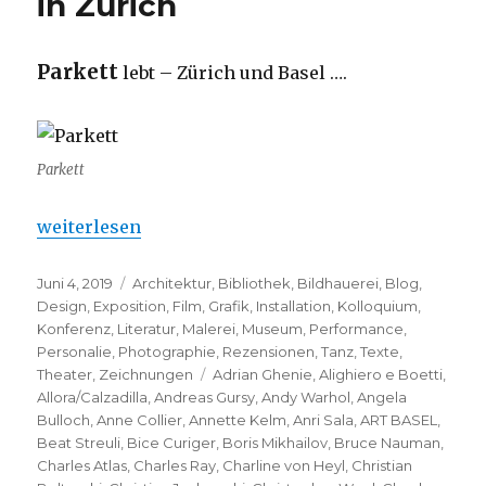
in Zürich
Parkett
lebt – Zürich und Basel ….
Parkett
„Parkett – Rètrospective in Zürich“
weiterlesen
Veröffentlicht
Kategorien
Juni 4, 2019
Architektur
,
Bibliothek
,
Bildhauerei
,
Blog
,
am
Design
,
Exposition
,
Film
,
Grafik
,
Installation
,
Kolloquium
,
Konferenz
,
Literatur
,
Malerei
,
Museum
,
Performance
,
Personalie
,
Photographie
,
Rezensionen
,
Tanz
,
Texte
,
Schlagwörter
Theater
,
Zeichnungen
Adrian Ghenie
,
Alighiero e Boetti
,
Allora/Calzadilla
,
Andreas Gursy
,
Andy Warhol
,
Angela
Bulloch
,
Anne Collier
,
Annette Kelm
,
Anri Sala
,
ART BASEL
,
Beat Streuli
,
Bice Curiger
,
Boris Mikhailov
,
Bruce Nauman
,
Charles Atlas
,
Charles Ray
,
Charline von Heyl
,
Christian