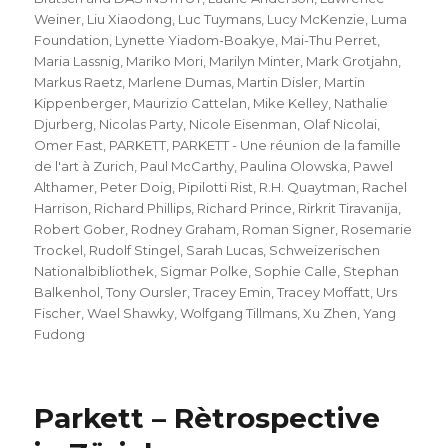
Weiner
,
Liu Xiaodong
,
Luc Tuymans
,
Lucy McKenzie
,
Luma
Foundation
,
Lynette Yiadom-Boakye
,
Mai-Thu Perret
,
Maria Lassnig
,
Mariko Mori
,
Marilyn Minter
,
Mark Grotjahn
,
Markus Raetz
,
Marlene Dumas
,
Martin Disler
,
Martin
Kippenberger
,
Maurizio Cattelan
,
Mike Kelley
,
Nathalie
Djurberg
,
Nicolas Party
,
Nicole Eisenman
,
Olaf Nicolai
,
Omer Fast
,
PARKETT
,
PARKETT - Une réunion de la famille
de l'art à Zurich
,
Paul McCarthy
,
Paulina Olowska
,
Pawel
Althamer
,
Peter Doig
,
Pipilotti Rist
,
R.H. Quaytman
,
Rachel
Harrison
,
Richard Phillips
,
Richard Prince
,
Rirkrit Tiravanija
,
Robert Gober
,
Rodney Graham
,
Roman Signer
,
Rosemarie
Trockel
,
Rudolf Stingel
,
Sarah Lucas
,
Schweizerischen
Nationalbibliothek
,
Sigmar Polke
,
Sophie Calle
,
Stephan
Balkenhol
,
Tony Oursler
,
Tracey Emin
,
Tracey Moffatt
,
Urs
Fischer
,
Wael Shawky
,
Wolfgang Tillmans
,
Xu Zhen
,
Yang
Fudong
Parkett – Rètrospective