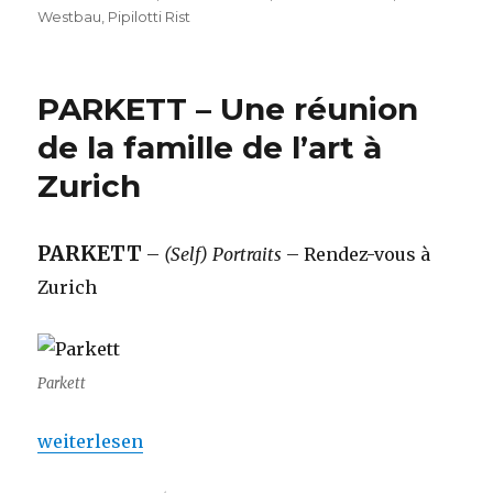
Westbau
,
Pipilotti Rist
PARKETT – Une réunion
de la famille de l’art à
Zurich
PARKETT
–
(Self) Portraits
– Rendez-vous à
Zurich
Parkett
„PARKETT – Une réunion de la famille de l’art à Zu
weiterlesen