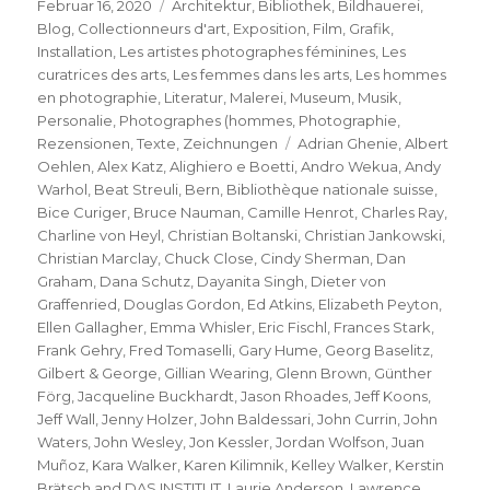
Veröffentlicht
Kategorien
Februar 16, 2020
Architektur
,
Bibliothek
,
Bildhauerei
,
am
Blog
,
Collectionneurs d'art
,
Exposition
,
Film
,
Grafik
,
Installation
,
Les artistes photographes féminines
,
Les
curatrices des arts
,
Les femmes dans les arts
,
Les hommes
en photographie
,
Literatur
,
Malerei
,
Museum
,
Musik
,
Personalie
,
Photographes (hommes
,
Photographie
,
Schlagwörter
Rezensionen
,
Texte
,
Zeichnungen
Adrian Ghenie
,
Albert
Oehlen
,
Alex Katz
,
Alighiero e Boetti
,
Andro Wekua
,
Andy
Warhol
,
Beat Streuli
,
Bern
,
Bibliothèque nationale suisse
,
Bice Curiger
,
Bruce Nauman
,
Camille Henrot
,
Charles Ray
,
Charline von Heyl
,
Christian Boltanski
,
Christian Jankowski
,
Christian Marclay
,
Chuck Close
,
Cindy Sherman
,
Dan
Graham
,
Dana Schutz
,
Dayanita Singh
,
Dieter von
Graffenried
,
Douglas Gordon
,
Ed Atkins
,
Elizabeth Peyton
,
Ellen Gallagher
,
Emma Whisler
,
Eric Fischl
,
Frances Stark
,
Frank Gehry
,
Fred Tomaselli
,
Gary Hume
,
Georg Baselitz
,
Gilbert & George
,
Gillian Wearing
,
Glenn Brown
,
Günther
Förg
,
Jacqueline Buckhardt
,
Jason Rhoades
,
Jeff Koons
,
Jeff Wall
,
Jenny Holzer
,
John Baldessari
,
John Currin
,
John
Waters
,
John Wesley
,
Jon Kessler
,
Jordan Wolfson
,
Juan
Muñoz
,
Kara Walker
,
Karen Kilimnik
,
Kelley Walker
,
Kerstin
Brätsch and DAS INSTITUT
,
Laurie Anderson
,
Lawrence