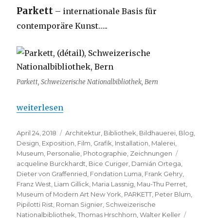
Parkett
– internationale Basis für
contemporäre Kunst…..
Parkett, Schweizerische Nationalbibliothek, Bern
„Parkett – 101em édition – mais sans fin…“
weiterlesen
Veröffentlicht
Kategorien
April 24, 2018
Architektur
,
Bibliothek
,
Bildhauerei
,
Blog
,
am
Design
,
Exposition
,
Film
,
Grafik
,
Installation
,
Malerei
,
Schlagwört
Museum
,
Personalie
,
Photographie
,
Zeichnungen
acqueline Burckhardt
,
Bice Curiger
,
Damián Ortega
,
Dieter von Graffenried
,
Fondation Luma
,
Frank Gehry
,
Franz West
,
Liam Gillick
,
Maria Lassnig
,
Mau-Thu Perret
,
Museum of Modern Art New York
,
PARKETT
,
Peter Blum
,
Pipilotti Rist
,
Roman Signier
,
Schweizerische
Nationalbibliothek
,
Thomas Hrschhorn
,
Walter Keller