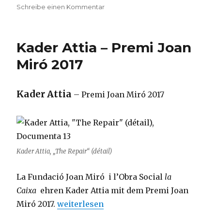
zu
Schreibe einen Kommentar
Parkett
–
101em
Kader Attia – Premi Joan
édition
–
Miró 2017
mais
sans
fin…
Kader Attia
– Premi Joan Miró 2017
Kader Attia, „The Repair“ (détail)
La Fundació Joan Miró i l’Obra Social
la
Caixa
ehren Kader Attia mit dem Premi Joan
„Kader Attia – Premi Joan Miró 2017“
Miró 2017.
weiterlesen