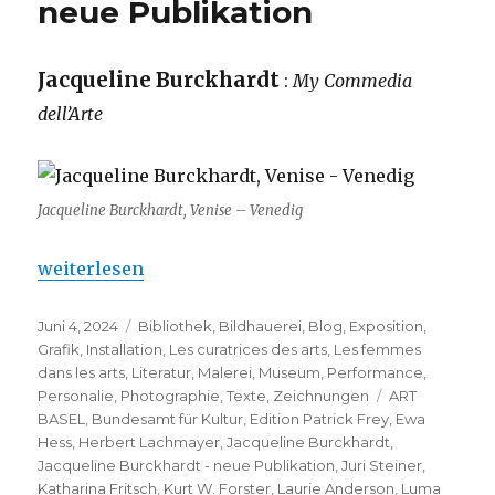
neue Publikation
Jacqueline Burckhardt
:
My Commedia
dell’Arte
Jacqueline Burckhardt, Venise – Venedig
„Jacqueline Burckhardt – neue Publikation“
weiterlesen
Veröffentlicht
Kategorien
Juni 4, 2024
Bibliothek
,
Bildhauerei
,
Blog
,
Exposition
,
am
Grafik
,
Installation
,
Les curatrices des arts
,
Les femmes
dans les arts
,
Literatur
,
Malerei
,
Museum
,
Performance
,
Schlagwörter
Personalie
,
Photographie
,
Texte
,
Zeichnungen
ART
BASEL
,
Bundesamt für Kultur
,
Edition Patrick Frey
,
Ewa
Hess
,
Herbert Lachmayer
,
Jacqueline Burckhardt
,
Jacqueline Burckhardt - neue Publikation
,
Juri Steiner
,
Katharina Fritsch
,
Kurt W. Forster
,
Laurie Anderson
,
Luma