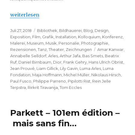
„LUMA – Parc des Ateliers – idéal pour Arles“
weiterlesen
Veröffentlicht
Kategorien
Juli 27, 2018
Bibliothek
,
Bildhauerei
,
Blog
,
Design
,
am
Exposition
,
Film
,
Grafik
,
Installation
,
Kolloquium
,
Konferenz
,
Malerei
,
Museum
,
Musik
,
Personalie
,
Photographie
,
Schlagwörter
Rezensionen
,
Tanz
,
Theater
,
Zeichnungen
Amar Kanwar
,
Annabelle Selldorf
,
Arles
,
Arthur Jafa
,
Bas Smets
,
Beatrix
Ruf
,
Daniel Birnbaum
,
Dior
,
Frank Gehry
,
Hans Ulrich Obrist
,
Jean Prouvé
,
Liam Gillick
,
Lily Gavin
,
Luma Arles
,
Luma
Fondation
,
Maja Hoffmann
,
Michel Müller
,
Nikolaus Hirsch
,
Paul Fusco
,
Philippe Parreno
,
Pipilotti Rist
,
Rein Jelle
Terpstra
,
Rirkrit Tiravanija
,
Tom Eccles
Parkett – 101em édition –
mais sans fin…