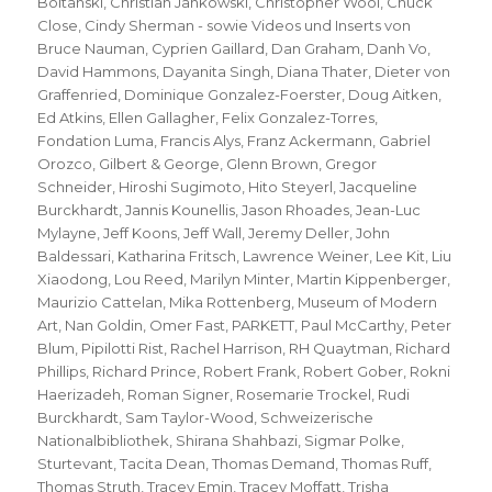
Boltanski
,
Christian Jankowski
,
Christopher Wool
,
Chuck
Close
,
Cindy Sherman - sowie Videos und Inserts von
Bruce Nauman
,
Cyprien Gaillard
,
Dan Graham
,
Danh Vo
,
David Hammons
,
Dayanita Singh
,
Diana Thater
,
Dieter von
Graffenried
,
Dominique Gonzalez-Foerster
,
Doug Aitken
,
Ed Atkins
,
Ellen Gallagher
,
Felix Gonzalez-Torres
,
Fondation Luma
,
Francis Alys
,
Franz Ackermann
,
Gabriel
Orozco
,
Gilbert & George
,
Glenn Brown
,
Gregor
Schneider
,
Hiroshi Sugimoto
,
Hito Steyerl
,
Jacqueline
Burckhardt
,
Jannis Kounellis
,
Jason Rhoades
,
Jean-Luc
Mylayne
,
Jeff Koons
,
Jeff Wall
,
Jeremy Deller
,
John
Baldessari
,
Katharina Fritsch
,
Lawrence Weiner
,
Lee Kit
,
Liu
Xiaodong
,
Lou Reed
,
Marilyn Minter
,
Martin Kippenberger
,
Maurizio Cattelan
,
Mika Rottenberg
,
Museum of Modern
Art
,
Nan Goldin
,
Omer Fast
,
PARKETT
,
Paul McCarthy
,
Peter
Blum
,
Pipilotti Rist
,
Rachel Harrison
,
RH Quaytman
,
Richard
Phillips
,
Richard Prince
,
Robert Frank
,
Robert Gober
,
Rokni
Haerizadeh
,
Roman Signer
,
Rosemarie Trockel
,
Rudi
Burckhardt
,
Sam Taylor-Wood
,
Schweizerische
Nationalbibliothek
,
Shirana Shahbazi
,
Sigmar Polke
,
Sturtevant
,
Tacita Dean
,
Thomas Demand
,
Thomas Ruff
,
Thomas Struth
,
Tracey Emin
,
Tracey Moffatt
,
Trisha