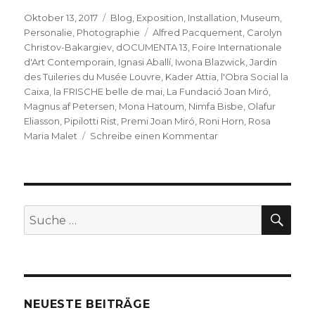
Veröffentlicht
Kategorien
Oktober 13, 2017
Blog
,
Exposition
,
Installation
,
Museum
,
am
Schlagwörter
Personalie
,
Photographie
Alfred Pacquement
,
Carolyn
Christov-Bakargiev
,
dOCUMENTA 13
,
Foire Internationale
d'Art Contemporain
,
Ignasi Aballí
,
Iwona Blazwick
,
Jardin
des Tuileries du Musée Louvre
,
Kader Attia
,
l'Obra Social la
Caixa
,
la FRISCHE belle de mai
,
La Fundació Joan Miró
,
Magnus af Petersen
,
Mona Hatoum
,
Nimfa Bisbe
,
Olafur
Eliasson
,
Pipilotti Rist
,
Premi Joan Miró
,
Roni Horn
,
Rosa
zu
Maria Malet
Schreibe einen Kommentar
Kader
Attia
–
Premi
Joan
SU
Suche
Miró
nach:
2017
NEUESTE BEITRÄGE