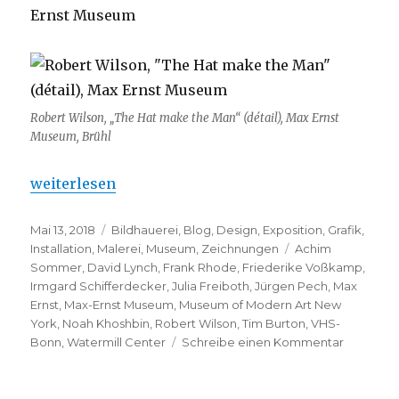
Ernst Museum
Robert Wilson, „The Hat make the Man“ (détail), Max Ernst
Museum, Brühl
„Robert Wilson – C’est le chapeau qui fait l’homme
weiterlesen
Veröffentlicht
Kategorien
Mai 13, 2018
Bildhauerei
,
Blog
,
Design
,
Exposition
,
Grafik
,
am
Schlagwörter
Installation
,
Malerei
,
Museum
,
Zeichnungen
Achim
Sommer
,
David Lynch
,
Frank Rhode
,
Friederike Voßkamp
,
Irmgard Schifferdecker
,
Julia Freiboth
,
Jürgen Pech
,
Max
Ernst
,
Max-Ernst Museum
,
Museum of Modern Art New
York
,
Noah Khoshbin
,
Robert Wilson
,
Tim Burton
,
VHS-
zu
Bonn
,
Watermill Center
Schreibe einen Kommentar
Robert
Wilson
–