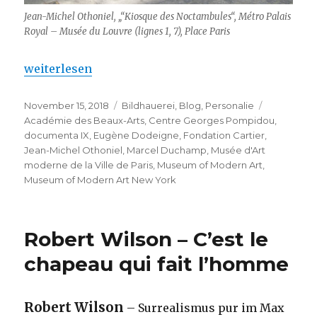
Jean-Michel Othoniel, „“Kiosque des Noctambules“, Métro Palais
Royal – Musée du Louvre (lignes 1, 7), Place Paris
„Jean-Michel Othoniel – l’Académie des beaux-arts
weiterlesen
Veröffentlicht
Kategorien
Schlagwör
November 15, 2018
Bildhauerei
,
Blog
,
Personalie
am
Académie des Beaux-Arts
,
Centre Georges Pompidou
,
documenta IX
,
Eugène Dodeigne
,
Fondation Cartier
,
Jean-Michel Othoniel
,
Marcel Duchamp
,
Musée d'Art
moderne de la Ville de Paris
,
Museum of Modern Art
,
Museum of Modern Art New York
Robert Wilson – C’est le
chapeau qui fait l’homme
Robert Wilson
– Surrealismus pur im Max