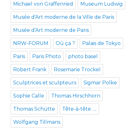
Michael von Graffenried
Museum Ludwig
Musée d'Art moderne de la Ville de Paris
Musée d’Art moderne de Paris
NRW-FORUM
Où ça ?
Palais de Tokyo
Paris
Paris Photo
photo basel
Robert Frank
Rosemarie Trockel
Sculptrices et sculpteurs
Sigmar Polke
Sophie Calle
Thomas Hirschhorn
Thomas Schütte
Tête-à-tête ….
Wolfgang Tillmans