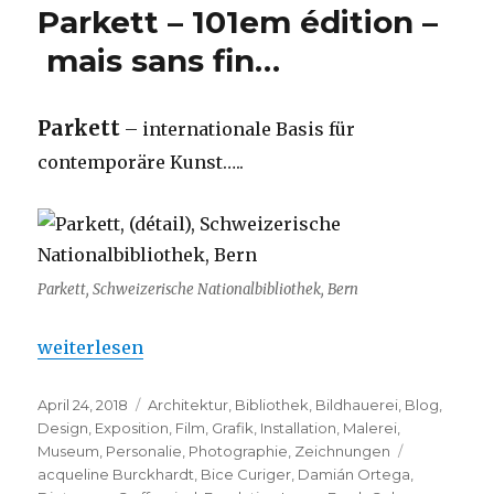
Parkett – 101em édition –
C’est
le
mais sans fin…
chapeau
qui
fait
Parkett
– internationale Basis für
l’homme
contemporäre Kunst…..
Parkett, Schweizerische Nationalbibliothek, Bern
„Parkett – 101em édition – mais sans fin…“
weiterlesen
Veröffentlicht
Kategorien
April 24, 2018
Architektur
,
Bibliothek
,
Bildhauerei
,
Blog
,
am
Design
,
Exposition
,
Film
,
Grafik
,
Installation
,
Malerei
,
Schlagwört
Museum
,
Personalie
,
Photographie
,
Zeichnungen
acqueline Burckhardt
,
Bice Curiger
,
Damián Ortega
,