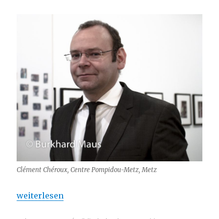
Clément Chéroux, Centre Pompidou-Metz, Metz
„Clément Chéroux : De San Francisco à New York“
weiterlesen