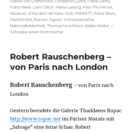
Dieter von Graffenried
,
Fondation Luma
,
Frank Gehry
,
Franz West
,
Liam Gillick
,
Maria Lassnig
,
Mau-Thu Perret
,
Museum of Modern Art New York
,
PARKETT
,
Peter Blum
,
Pipilotti Rist
,
Roman Signier
,
Schweizerische
Nationalbibliothek
,
Thomas Hrschhorn
,
Walter Keller
zu
Schreibe einen Kommentar
Parkett
–
101em
Robert Rauschenberg –
édition
–
von Paris nach London
mais
sans
fin…
Robert Rauschenberg
– von Paris nach
London
Gestern beendete die Galerie Thaddaeus Ropac
http://www.ropac.net
im Pariser Marais mit
„Salvage“ eine feine Schau: Robert