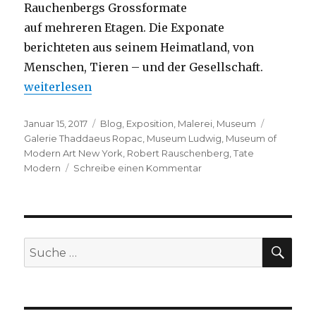
Rauchenbergs Grossformate
auf mehreren Etagen. Die Exponate
berichteten aus seinem Heimatland, von
Menschen, Tieren – und der Gesellschaft.
„Robert Rauschenberg – von Paris nach London“
weiterlesen
Veröffentlicht
Kategorien
Schlagwör
Januar 15, 2017
Blog
,
Exposition
,
Malerei
,
Museum
am
Galerie Thaddaeus Ropac
,
Museum Ludwig
,
Museum of
Modern Art New York
,
Robert Rauschenberg
,
Tate
zu
Modern
Schreibe einen Kommentar
Robert
Rauschenberg
–
von
Paris
SU
Suche
nach
nach:
London