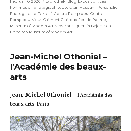
Veröffentlicht
Kategorien
Februar 16, 2020
Bibliothek
,
Blog
,
Exposition
,
Les
am
hommes en photographie
,
Literatur
,
Museum
,
Personalie
,
Schlagwörter
Photographie
,
Texte
Centre Pompidou
,
Centre
Pompidou-Metz
,
Clément Chéroux
,
Jeu de Paume
,
Museum of Modern Art New York
,
Quentin Bajac
,
San
Francisco Museum of Modern Art
Jean-Michel Othoniel –
l’Académie des beaux-
arts
Jean-Michel Othoniel
– l’Académie des
beaux-arts, Paris