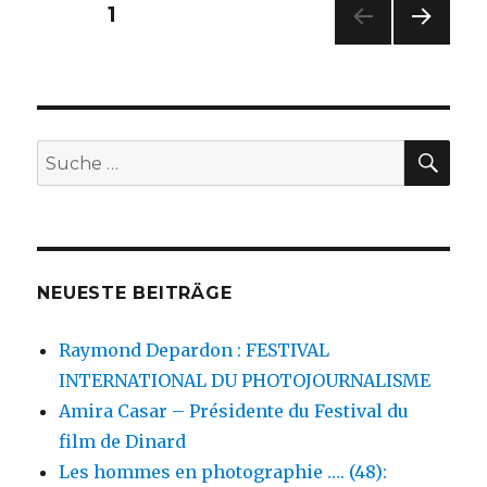
Seitennummerierung
SEITE
1
NÄC
der
HSTE
SEIT
Beiträge
E
SU
Suche
nach:
NEUESTE BEITRÄGE
Raymond Depardon : FESTIVAL
INTERNATIONAL DU PHOTOJOURNALISME
Amira Casar – Présidente du Festival du
film de Dinard
Les hommes en photographie …. (48):