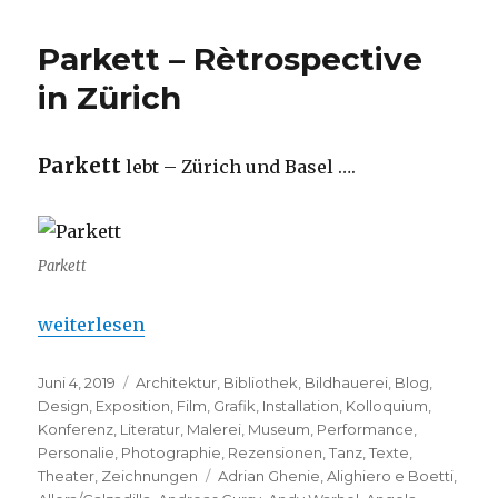
Parkett – Rètrospective
in Zürich
Parkett
lebt – Zürich und Basel ….
Parkett
„Parkett – Rètrospective in Zürich“
weiterlesen
Veröffentlicht
Kategorien
Juni 4, 2019
Architektur
,
Bibliothek
,
Bildhauerei
,
Blog
,
am
Design
,
Exposition
,
Film
,
Grafik
,
Installation
,
Kolloquium
,
Konferenz
,
Literatur
,
Malerei
,
Museum
,
Performance
,
Personalie
,
Photographie
,
Rezensionen
,
Tanz
,
Texte
,
Schlagwörter
Theater
,
Zeichnungen
Adrian Ghenie
,
Alighiero e Boetti
,