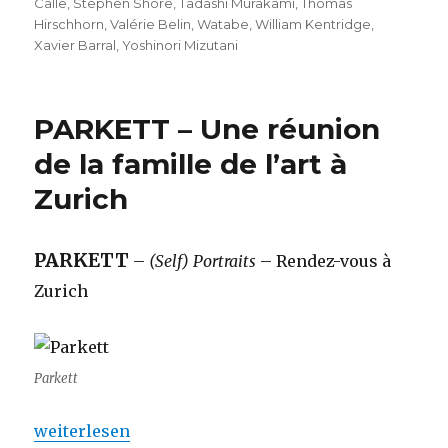
Calle
,
Stephen Shore
,
Tadashi Murakami
,
Thomas
Hirschhorn
,
Valérie Belin
,
Watabe
,
William Kentridge
,
Xavier Barral
,
Yoshinori Mizutani
PARKETT – Une réunion
de la famille de l’art à
Zurich
PARKETT
–
(Self) Portraits
– Rendez-vous à
Zurich
Parkett
„PARKETT – Une réunion de la famille de l’art à Zu
weiterlesen