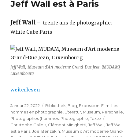
Jeff Wall est à Paris
Jeff Wall
– trente ans de photographie:
White Cube Paris
Jeff Wall, Museum d’Art moderne Grand-Duc Jean (MUDAM),
Luxembourg
„Jeff Wall est à Paris“
weiterlesen
Veröffentlicht
Kategorien
Januar 22, 2022
Bibliothek
,
Blog
,
Exposition
,
Film
,
Les
am
hommes en photographie
,
Literatur
,
Museum
,
Personalie
,
Schlagwörter
Photographes (hommes
,
Photographie
,
Texte
Christophe Gallois
,
Clément Minighetti
,
Jeff Wall
,
Jeff Wall
est à Paris
,
Jöel Benzakin
,
Museum d'Art moderne Grand-