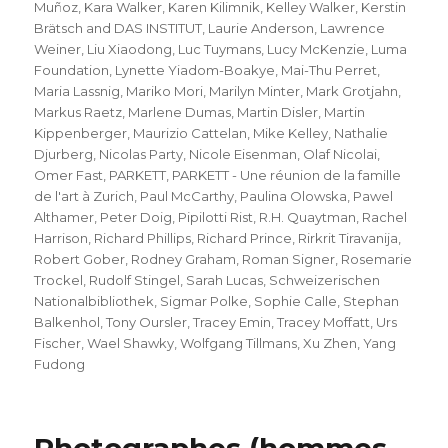
Muñoz
,
Kara Walker
,
Karen Kilimnik
,
Kelley Walker
,
Kerstin
Brätsch and DAS INSTITUT
,
Laurie Anderson
,
Lawrence
Weiner
,
Liu Xiaodong
,
Luc Tuymans
,
Lucy McKenzie
,
Luma
Foundation
,
Lynette Yiadom-Boakye
,
Mai-Thu Perret
,
Maria Lassnig
,
Mariko Mori
,
Marilyn Minter
,
Mark Grotjahn
,
Markus Raetz
,
Marlene Dumas
,
Martin Disler
,
Martin
Kippenberger
,
Maurizio Cattelan
,
Mike Kelley
,
Nathalie
Djurberg
,
Nicolas Party
,
Nicole Eisenman
,
Olaf Nicolai
,
Omer Fast
,
PARKETT
,
PARKETT - Une réunion de la famille
de l'art à Zurich
,
Paul McCarthy
,
Paulina Olowska
,
Pawel
Althamer
,
Peter Doig
,
Pipilotti Rist
,
R.H. Quaytman
,
Rachel
Harrison
,
Richard Phillips
,
Richard Prince
,
Rirkrit Tiravanija
,
Robert Gober
,
Rodney Graham
,
Roman Signer
,
Rosemarie
Trockel
,
Rudolf Stingel
,
Sarah Lucas
,
Schweizerischen
Nationalbibliothek
,
Sigmar Polke
,
Sophie Calle
,
Stephan
Balkenhol
,
Tony Oursler
,
Tracey Emin
,
Tracey Moffatt
,
Urs
Fischer
,
Wael Shawky
,
Wolfgang Tillmans
,
Xu Zhen
,
Yang
Fudong
Photographes (hommes,