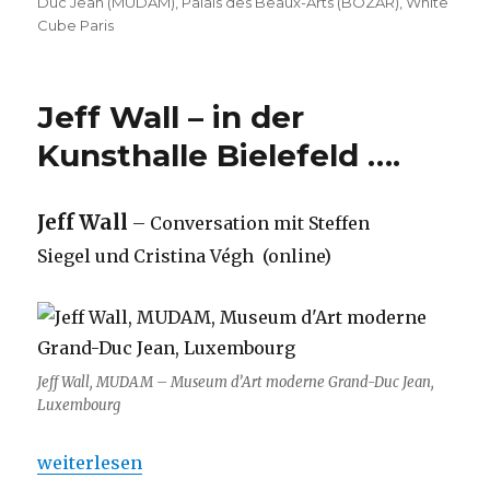
Duc Jean (MUDAM)
,
Palais des Beaux-Arts (BOZAR)
,
White
Cube Paris
Jeff Wall – in der
Kunsthalle Bielefeld ….
Jeff Wall
– Conversation mit Steffen
Siegel und Cristina Végh (online)
Jeff Wall, MUDAM – Museum d’Art moderne Grand-Duc Jean,
Luxembourg
„Jeff Wall – in der Kunsthalle Bielefeld ….“
weiterlesen