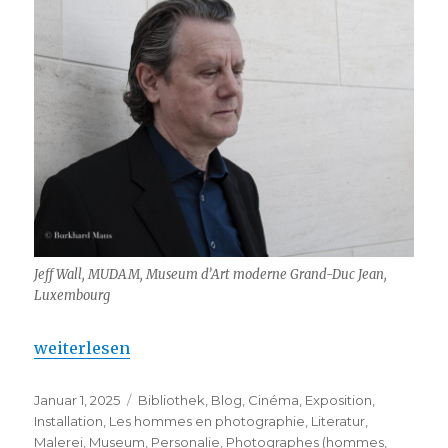
Jeff Wall, MUDAM, Museum d’Art moderne Grand-Duc Jean,
Luxembourg
„Jeff Wall – White Cube (Bermondsey)“
weiterlesen
Veröffentlicht
Kategorien
Januar 1, 2025
Bibliothek
,
Blog
,
Cinéma
,
Exposition
,
am
Installation
,
Les hommes en photographie
,
Literatur
,
Malerei
,
Museum
,
Personalie
,
Photographes (hommes
,