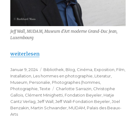
Jeff Wall, MUDAM, Museum d’Art moderne Grand-Duc Jean,
Luxembourg
„Jeff Wall – Fondation Beyeler“
weiterlesen
Veröffentlicht
Kategorien
Januar 9, 2024
Bibliothek
,
Blog
,
Cinéma
,
Exposition
,
Film
,
am
Installation
,
Les hommes en photographie
,
Literatur
,
Museum
,
Personalie
,
Photographes (hommes
,
Schlagwörter
Photographie
,
Texte
Charlotte Sarrazin
,
Christophe
Gallois
,
Clément Minighetti
,
Fondation Beyeler
,
Hatje
Cantz Verlag
,
Jeff Wall
,
Jeff Wall-Fondation Beyeler
,
Jöel
Benzakin
,
Martin Schwander
,
MUDAM
,
Palais des Beaux-
Arts