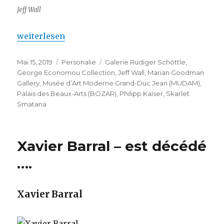
Jeff Wall
„Jeff Wall – Première in Griechenland“
weiterlesen
Veröffentlicht
Kategorien
Schlagwörter
Mai 15, 2019
Personalie
Galerie Rüdiger Schöttle
,
am
George Economou Collection
,
Jeff Wall
,
Marian Goodman
Gallery
,
Musée d’Art Moderne Grand-Duc Jean (MUDAM)
,
Palais des Beaux-Arts (BOZAR)
,
Philipp Kaiser
,
Skarlet
Smatana
Xavier Barral – est décédé
….
Xavier Barral