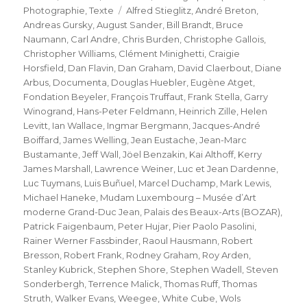
Schlagwörter
Photographie
,
Texte
Alfred Stieglitz
,
André Breton
,
Andreas Gursky
,
August Sander
,
Bill Brandt
,
Bruce
Naumann
,
Carl Andre
,
Chris Burden
,
Christophe Gallois
,
Christopher Williams
,
Clément Minighetti
,
Craigie
Horsfield
,
Dan Flavin
,
Dan Graham
,
David Claerbout
,
Diane
Arbus
,
Documenta
,
Douglas Huebler
,
Eugène Atget
,
Fondation Beyeler
,
François Truffaut
,
Frank Stella
,
Garry
Winogrand
,
Hans-Peter Feldmann
,
Heinrich Zille
,
Helen
Levitt
,
Ian Wallace
,
Ingmar Bergmann
,
Jacques-André
Boiffard
,
James Welling
,
Jean Eustache
,
Jean-Marc
Bustamante
,
Jeff Wall
,
Jöel Benzakin
,
Kai Althoff
,
Kerry
James Marshall
,
Lawrence Weiner
,
Luc et Jean Dardenne
,
Luc Tuymans
,
Luis Buñuel
,
Marcel Duchamp
,
Mark Lewis
,
Michael Haneke
,
Mudam Luxembourg – Musée d’Art
moderne Grand-Duc Jean
,
Palais des Beaux-Arts (BOZAR)
,
Patrick Faigenbaum
,
Peter Hujar
,
Pier Paolo Pasolini
,
Rainer Werner Fassbinder
,
Raoul Hausmann
,
Robert
Bresson
,
Robert Frank
,
Rodney Graham
,
Roy Arden
,
Stanley Kubrick
,
Stephen Shore
,
Stephen Wadell
,
Steven
Sonderbergh
,
Terrence Malick
,
Thomas Ruff
,
Thomas
Struth
,
Walker Evans
,
Weegee
,
White Cube
,
Wols