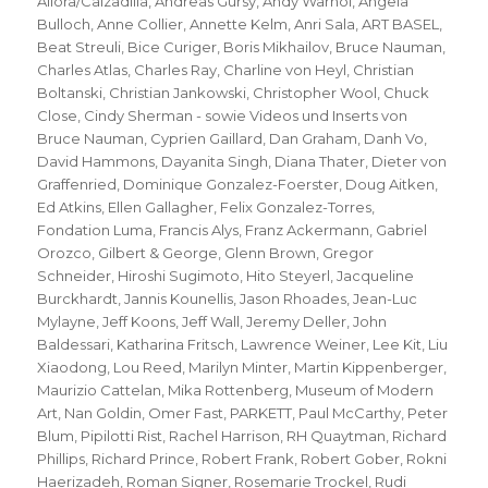
Allora/Calzadilla
,
Andreas Gursy
,
Andy Warhol
,
Angela
Bulloch
,
Anne Collier
,
Annette Kelm
,
Anri Sala
,
ART BASEL
,
Beat Streuli
,
Bice Curiger
,
Boris Mikhailov
,
Bruce Nauman
,
Charles Atlas
,
Charles Ray
,
Charline von Heyl
,
Christian
Boltanski
,
Christian Jankowski
,
Christopher Wool
,
Chuck
Close
,
Cindy Sherman - sowie Videos und Inserts von
Bruce Nauman
,
Cyprien Gaillard
,
Dan Graham
,
Danh Vo
,
David Hammons
,
Dayanita Singh
,
Diana Thater
,
Dieter von
Graffenried
,
Dominique Gonzalez-Foerster
,
Doug Aitken
,
Ed Atkins
,
Ellen Gallagher
,
Felix Gonzalez-Torres
,
Fondation Luma
,
Francis Alys
,
Franz Ackermann
,
Gabriel
Orozco
,
Gilbert & George
,
Glenn Brown
,
Gregor
Schneider
,
Hiroshi Sugimoto
,
Hito Steyerl
,
Jacqueline
Burckhardt
,
Jannis Kounellis
,
Jason Rhoades
,
Jean-Luc
Mylayne
,
Jeff Koons
,
Jeff Wall
,
Jeremy Deller
,
John
Baldessari
,
Katharina Fritsch
,
Lawrence Weiner
,
Lee Kit
,
Liu
Xiaodong
,
Lou Reed
,
Marilyn Minter
,
Martin Kippenberger
,
Maurizio Cattelan
,
Mika Rottenberg
,
Museum of Modern
Art
,
Nan Goldin
,
Omer Fast
,
PARKETT
,
Paul McCarthy
,
Peter
Blum
,
Pipilotti Rist
,
Rachel Harrison
,
RH Quaytman
,
Richard
Phillips
,
Richard Prince
,
Robert Frank
,
Robert Gober
,
Rokni
Haerizadeh
,
Roman Signer
,
Rosemarie Trockel
,
Rudi