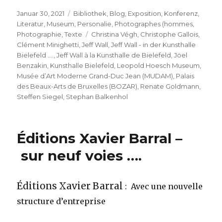
Veröffentlicht
Kategorien
Januar 30, 2021
Bibliothek
,
Blog
,
Exposition
,
Konferenz
,
am
Literatur
,
Museum
,
Personalie
,
Photographes (hommes
,
Schlagwörter
Photographie
,
Texte
Christina Végh
,
Christophe Gallois
,
Clément Minighetti
,
Jeff Wall
,
Jeff Wall - in der Kunsthalle
Bielefeld ....
,
Jeff Wall à la Kunsthalle de Bielefeld
,
Jöel
Benzakin
,
Kunsthalle Bielefeld
,
Leopold Hoesch Museum
,
Musée d’Art Moderne Grand-Duc Jean (MUDAM)
,
Palais
des Beaux-Arts de Bruxelles (BOZAR)
,
Renate Goldmann
,
Steffen Siegel
,
Stephan Balkenhol
Éditions Xavier Barral –
sur neuf voies ….
Éditions Xavier Barral
: Avec une nouvelle
structure d’entreprise