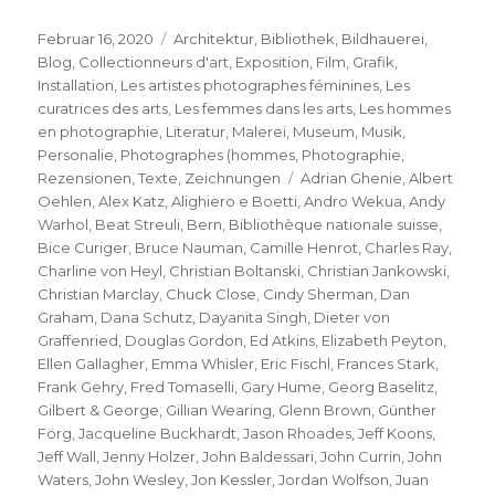
Veröffentlicht
Kategorien
Februar 16, 2020
Architektur
,
Bibliothek
,
Bildhauerei
,
am
Blog
,
Collectionneurs d'art
,
Exposition
,
Film
,
Grafik
,
Installation
,
Les artistes photographes féminines
,
Les
curatrices des arts
,
Les femmes dans les arts
,
Les hommes
en photographie
,
Literatur
,
Malerei
,
Museum
,
Musik
,
Personalie
,
Photographes (hommes
,
Photographie
,
Schlagwörter
Rezensionen
,
Texte
,
Zeichnungen
Adrian Ghenie
,
Albert
Oehlen
,
Alex Katz
,
Alighiero e Boetti
,
Andro Wekua
,
Andy
Warhol
,
Beat Streuli
,
Bern
,
Bibliothèque nationale suisse
,
Bice Curiger
,
Bruce Nauman
,
Camille Henrot
,
Charles Ray
,
Charline von Heyl
,
Christian Boltanski
,
Christian Jankowski
,
Christian Marclay
,
Chuck Close
,
Cindy Sherman
,
Dan
Graham
,
Dana Schutz
,
Dayanita Singh
,
Dieter von
Graffenried
,
Douglas Gordon
,
Ed Atkins
,
Elizabeth Peyton
,
Ellen Gallagher
,
Emma Whisler
,
Eric Fischl
,
Frances Stark
,
Frank Gehry
,
Fred Tomaselli
,
Gary Hume
,
Georg Baselitz
,
Gilbert & George
,
Gillian Wearing
,
Glenn Brown
,
Günther
Förg
,
Jacqueline Buckhardt
,
Jason Rhoades
,
Jeff Koons
,
Jeff Wall
,
Jenny Holzer
,
John Baldessari
,
John Currin
,
John
Waters
,
John Wesley
,
Jon Kessler
,
Jordan Wolfson
,
Juan