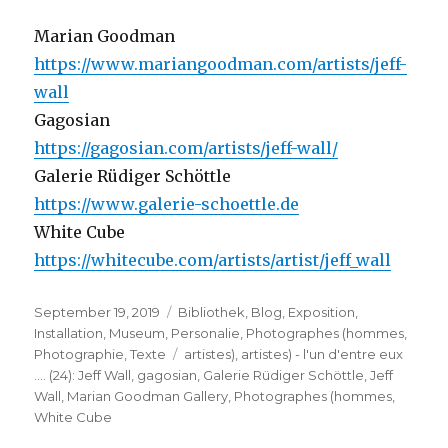
Marian Goodman
https://www.mariangoodman.com/artists/jeff-
wall
Gagosian
https://gagosian.com/artists/jeff-wall/
Galerie Rüdiger Schöttle
https://www.galerie-schoettle.de
White Cube
https://whitecube.com/artists/artist/jeff_wall
Veröffentlicht
Kategorien
September 19, 2019
Bibliothek
,
Blog
,
Exposition
,
am
Installation
,
Museum
,
Personalie
,
Photographes (hommes
,
Schlagwörter
Photographie
,
Texte
artistes)
,
artistes) - l'un d'entre eux
…. (24): Jeff Wall
,
gagosian
,
Galerie Rüdiger Schöttle
,
Jeff
Wall
,
Marian Goodman Gallery
,
Photographes (hommes
,
White Cube