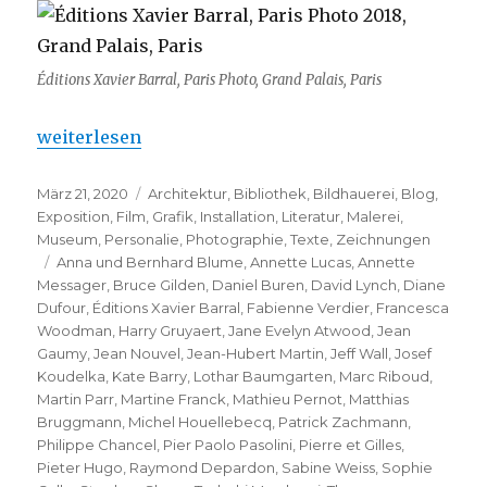
Éditions Xavier Barral, Paris Photo, Grand Palais, Paris
„Éditions Xavier Barral – sur neuf voies ….“
weiterlesen
Veröffentlicht
Kategorien
März 21, 2020
Architektur
,
Bibliothek
,
Bildhauerei
,
Blog
,
am
Exposition
,
Film
,
Grafik
,
Installation
,
Literatur
,
Malerei
,
Museum
,
Personalie
,
Photographie
,
Texte
,
Zeichnungen
Schlagwörter
Anna und Bernhard Blume
,
Annette Lucas
,
Annette
Messager
,
Bruce Gilden
,
Daniel Buren
,
David Lynch
,
Diane
Dufour
,
Éditions Xavier Barral
,
Fabienne Verdier
,
Francesca
Woodman
,
Harry Gruyaert
,
Jane Evelyn Atwood
,
Jean
Gaumy
,
Jean Nouvel
,
Jean-Hubert Martin
,
Jeff Wall
,
Josef
Koudelka
,
Kate Barry
,
Lothar Baumgarten
,
Marc Riboud
,
Martin Parr
,
Martine Franck
,
Mathieu Pernot
,
Matthias
Bruggmann
,
Michel Houellebecq
,
Patrick Zachmann
,
Philippe Chancel
,
Pier Paolo Pasolini
,
Pierre et Gilles
,
Pieter Hugo
,
Raymond Depardon
,
Sabine Weiss
,
Sophie