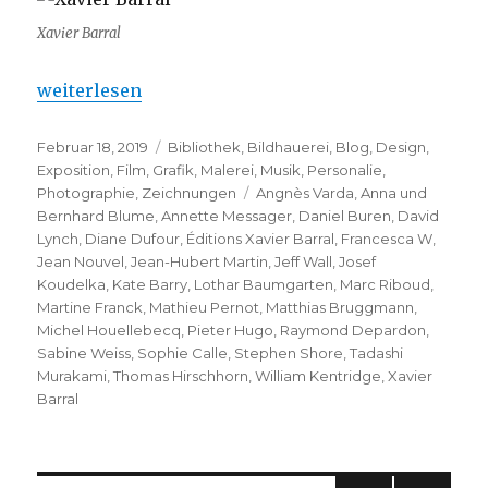
Xavier Barral
„Xavier Barral – est décédé ….“
weiterlesen
Veröffentlicht
Kategorien
Februar 18, 2019
Bibliothek
,
Bildhauerei
,
Blog
,
Design
,
am
Exposition
,
Film
,
Grafik
,
Malerei
,
Musik
,
Personalie
,
Schlagwörter
Photographie
,
Zeichnungen
Angnès Varda
,
Anna und
Bernhard Blume
,
Annette Messager
,
Daniel Buren
,
David
Lynch
,
Diane Dufour
,
Éditions Xavier Barral
,
Francesca W
,
Jean Nouvel
,
Jean-Hubert Martin
,
Jeff Wall
,
Josef
Koudelka
,
Kate Barry
,
Lothar Baumgarten
,
Marc Riboud
,
Martine Franck
,
Mathieu Pernot
,
Matthias Bruggmann
,
Michel Houellebecq
,
Pieter Hugo
,
Raymond Depardon
,
Sabine Weiss
,
Sophie Calle
,
Stephen Shore
,
Tadashi
Murakami
,
Thomas Hirschhorn
,
William Kentridge
,
Xavier
Barral