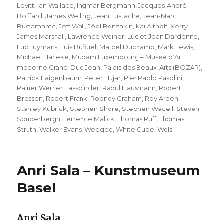
Levitt
,
Ian Wallace
,
Ingmar Bergmann
,
Jacques-André
Boiffard
,
James Welling
,
Jean Eustache
,
Jean-Marc
Bustamante
,
Jeff Wall
,
Jöel Benzakin
,
Kai Althoff
,
Kerry
James Marshall
,
Lawrence Weiner
,
Luc et Jean Dardenne
,
Luc Tuymans
,
Luis Buñuel
,
Marcel Duchamp
,
Mark Lewis
,
Michael Haneke
,
Mudam Luxembourg – Musée d’Art
moderne Grand-Duc Jean
,
Palais des Beaux-Arts (BOZAR)
,
Patrick Faigenbaum
,
Peter Hujar
,
Pier Paolo Pasolini
,
Rainer Werner Fassbinder
,
Raoul Hausmann
,
Robert
Bresson
,
Robert Frank
,
Rodney Graham
,
Roy Arden
,
Stanley Kubrick
,
Stephen Shore
,
Stephen Wadell
,
Steven
Sonderbergh
,
Terrence Malick
,
Thomas Ruff
,
Thomas
Struth
,
Walker Evans
,
Weegee
,
White Cube
,
Wols
Anri Sala – Kunstmuseum
Basel
Anri Sala