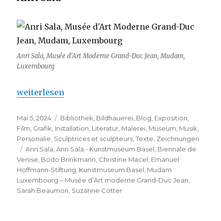
Anri Sala, Musée d’Art Moderne Grand-Duc Jean, Mudam,
Luxembourg
„Anri Sala – Kunstmuseum Basel“
weiterlesen
Veröffentlicht
Kategorien
Mai 5, 2024
Bibliothek
,
Bildhauerei
,
Blog
,
Exposition
,
am
Film
,
Grafik
,
Installation
,
Literatur
,
Malerei
,
Museum
,
Musik
,
Personalie
,
Sculptrices et sculpteurs
,
Texte
,
Zeichnungen
Schlagwörter
Anri Sala
,
Anri Sala - Kunstmuseum Basel
,
Biennale de
Venise
,
Bodo Brinkmann
,
Christine Macel
,
Emanuel
Hoffmann-Stiftung
,
Kunstmuseum Basel
,
Mudam
Luxembourg – Musée d’Art moderne Grand-Duc Jean
,
Sarah Beaumon
,
Suzanne Cotter