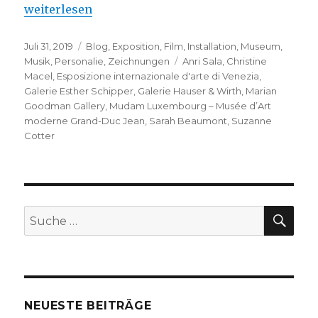
„Anri Sala – Mudam Luxembourg – bientôt“
weiterlesen
Veröffentlicht
Kategorien
Juli 31, 2019
Blog
,
Exposition
,
Film
,
Installation
,
Museum
,
am
Schlagwörter
Musik
,
Personalie
,
Zeichnungen
Anri Sala
,
Christine
Macel
,
Esposizione internazionale d'arte di Venezia
,
Galerie Esther Schipper
,
Galerie Hauser & Wirth
,
Marian
Goodman Gallery
,
Mudam Luxembourg – Musée d’Art
moderne Grand-Duc Jean
,
Sarah Beaumont
,
Suzanne
Cotter
SU
Suche
nach:
NEUESTE BEITRÄGE