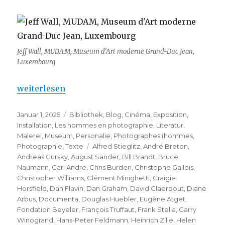
Jeff Wall, MUDAM, Museum d’Art moderne Grand-Duc Jean,
Luxembourg
„Jeff Wall – White Cube (Bermondsey)“
weiterlesen
Veröffentlicht
Kategorien
Januar 1, 2025
Bibliothek
,
Blog
,
Cinéma
,
Exposition
,
am
Installation
,
Les hommes en photographie
,
Literatur
,
Malerei
,
Museum
,
Personalie
,
Photographes (hommes
,
Schlagwörter
Photographie
,
Texte
Alfred Stieglitz
,
André Breton
,
Andreas Gursky
,
August Sander
,
Bill Brandt
,
Bruce
Naumann
,
Carl Andre
,
Chris Burden
,
Christophe Gallois
,
Christopher Williams
,
Clément Minighetti
,
Craigie
Horsfield
,
Dan Flavin
,
Dan Graham
,
David Claerbout
,
Diane
Arbus
,
Documenta
,
Douglas Huebler
,
Eugène Atget
,
Fondation Beyeler
,
François Truffaut
,
Frank Stella
,
Garry
Winogrand
,
Hans-Peter Feldmann
,
Heinrich Zille
,
Helen