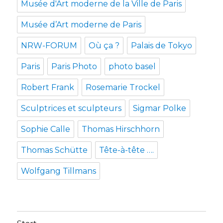
Musée d'Art moderne de la Ville de Paris
Musée d’Art moderne de Paris
NRW-FORUM
Où ça ?
Palais de Tokyo
Paris
Paris Photo
photo basel
Robert Frank
Rosemarie Trockel
Sculptrices et sculpteurs
Sigmar Polke
Sophie Calle
Thomas Hirschhorn
Thomas Schütte
Tête-à-tête ….
Wolfgang Tillmans