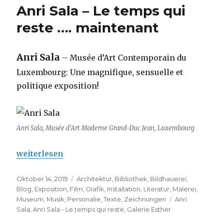
Anri Sala – Le temps qui
reste …. maintenant
Anri Sala
– Musée d’Art Contemporain du
Luxembourg: Une magnifique, sensuelle et
politique exposition!
Anri Sala, Musée d’Art Moderne Grand-Duc Jean, Luxembourg
„Anri Sala – Le temps qui reste …. maintenant“
weiterlesen
Veröffentlicht
Kategorien
Oktober 14, 2019
Architektur
,
Bibliothek
,
Bildhauerei
,
am
Blog
,
Exposition
,
Film
,
Grafik
,
Installation
,
Literatur
,
Malerei
,
Schlagwörte
Museum
,
Musik
,
Personalie
,
Texte
,
Zeichnungen
Anri
Sala
,
Anri Sala - Le temps qui reste
,
Galerie Esther