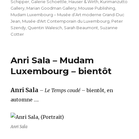
Schipper
,
Galerie Schoettle
,
Hauser & Wirth
,
Kurimanzutto
Gallery
,
Marian Goodman Gallery
,
Mousse Publishing
,
Mudam Luxembourg – Musée d’Art moderne Grand-Duc
Jean
,
Musée d'Art Contemporain du Luxembourg
,
Peter
Szendy
,
Quentin Walesch
,
Sarah Beaumont
,
Suzanne
Cotter
Anri Sala – Mudam
Luxembourg – bientôt
Anri Sala
–
Le Temps coudé
– bientôt, en
automne ….
Anri Sala