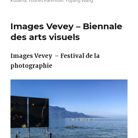
Kusama
,
Younès Rahmoun
,
Yuyang Wang
Images Vevey – Biennale
des arts visuels
Images Vevey – Festival de la
photographie