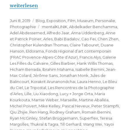
„Laura Henno – Eldorama – Le Tripostal (Lille)“
weiterlesen
Veröffentlicht
Kategorien
Juni 8, 2019
Blog
,
Exposition
,
Film
,
Museum
,
Personalie
,
am
Schlagwörter
Photographie
:mentalKLINIK
,
Abdelkader Benchamma
,
Adel Abdessemed
,
Alfredo Jaar
,
Anna Uddenberg
,
Anne
et Patrick Poirier
,
Arles
,
Babi Badalov
,
Cao Fei
,
Chen Zhen
,
Christopher Kulendran Thomas
,
Claire Tabouret
,
Duane
Hanson
,
Eldorama
,
Fonds régional d’art contemporain
(FRAC Provence-Alpes-Côte d’Azur)
,
Francis Alys
,
Galerie
Les Filles du Calvaire
,
Gilles Barbier
,
Hank Willis Thomas
,
Hicham Berrada
,
Ibrahim Mahama
,
Isabelle Bernini
,
Jean-
Max Colard
,
Jérôme Sans
,
Jonathan Monk
,
Jules de
Balincourt
,
Korakrit Arunanondchai
,
Laura Henno
,
Le Bleu
du Ciel
,
Le Tripostal
,
Les Rencontres de la Photographie
d’Arles
,
Lille
,
Liu Xiaodong
,
Lucy + Jorge Orta
,
Maria
Kourkouta
,
Marnie Weber
,
Marseille
,
Martine Aballéa
,
Michel Poivert
,
Mike Kelley
,
Pascal Neveux
,
Peter Stämpfli
,
Qiu Zhijie
,
Ren Hang
,
Rodney Graham
,
Romain Bernini
,
Ryan McGinley
,
Stefan Brüggemann
,
Superflex
,
Teresa
Margolles
,
Thukral & Tagra
,
Till Gerhard
,
Wang Wei
,
Yayoi