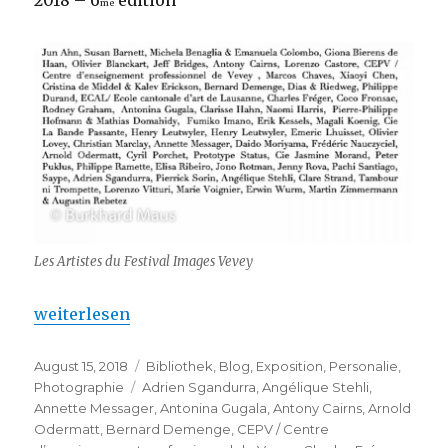
2018 – 6
édition
me
Les Artistes du Festival Images Vevey
„Images Vevey 2018 – Festival de la photographie
weiterlesen
Veröffentlicht
Kategorien
August 15, 2018
Bibliothek
,
Blog
,
Exposition
,
Personalie
,
am
Schlagwörter
Photographie
Adrien Sgandurra
,
Angélique Stehli
,
Annette Messager
,
Antonina Gugala
,
Antony Cairns
,
Arnold
Odermatt
,
Bernard Demenge
,
CEPV / Centre