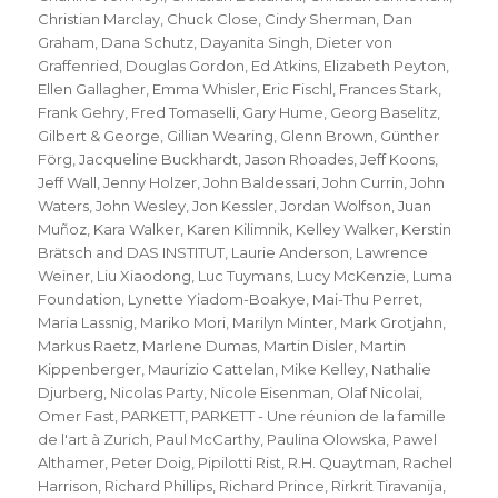
Christian Marclay
,
Chuck Close
,
Cindy Sherman
,
Dan
Graham
,
Dana Schutz
,
Dayanita Singh
,
Dieter von
Graffenried
,
Douglas Gordon
,
Ed Atkins
,
Elizabeth Peyton
,
Ellen Gallagher
,
Emma Whisler
,
Eric Fischl
,
Frances Stark
,
Frank Gehry
,
Fred Tomaselli
,
Gary Hume
,
Georg Baselitz
,
Gilbert & George
,
Gillian Wearing
,
Glenn Brown
,
Günther
Förg
,
Jacqueline Buckhardt
,
Jason Rhoades
,
Jeff Koons
,
Jeff Wall
,
Jenny Holzer
,
John Baldessari
,
John Currin
,
John
Waters
,
John Wesley
,
Jon Kessler
,
Jordan Wolfson
,
Juan
Muñoz
,
Kara Walker
,
Karen Kilimnik
,
Kelley Walker
,
Kerstin
Brätsch and DAS INSTITUT
,
Laurie Anderson
,
Lawrence
Weiner
,
Liu Xiaodong
,
Luc Tuymans
,
Lucy McKenzie
,
Luma
Foundation
,
Lynette Yiadom-Boakye
,
Mai-Thu Perret
,
Maria Lassnig
,
Mariko Mori
,
Marilyn Minter
,
Mark Grotjahn
,
Markus Raetz
,
Marlene Dumas
,
Martin Disler
,
Martin
Kippenberger
,
Maurizio Cattelan
,
Mike Kelley
,
Nathalie
Djurberg
,
Nicolas Party
,
Nicole Eisenman
,
Olaf Nicolai
,
Omer Fast
,
PARKETT
,
PARKETT - Une réunion de la famille
de l'art à Zurich
,
Paul McCarthy
,
Paulina Olowska
,
Pawel
Althamer
,
Peter Doig
,
Pipilotti Rist
,
R.H. Quaytman
,
Rachel
Harrison
,
Richard Phillips
,
Richard Prince
,
Rirkrit Tiravanija
,