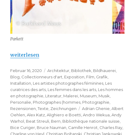
Parkett
„PARKETT – Une réunion de la famille de l’art à Zu
weiterlesen
Veröffentlicht
Kategorien
Februar 16, 2020
Architektur
,
Bibliothek
,
Bildhauerei
,
am
Blog
,
Collectionneurs d'art
,
Exposition
,
Film
,
Grafik
,
Installation
,
Les artistes photographes féminines
,
Les
curatrices des arts
,
Les femmes dans les arts
,
Les hommes
en photographie
,
Literatur
,
Malerei
,
Museum
,
Musik
,
Personalie
,
Photographes (hommes
,
Photographie
,
Schlagwörter
Rezensionen
,
Texte
,
Zeichnungen
Adrian Ghenie
,
Albert
Oehlen
,
Alex Katz
,
Alighiero e Boetti
,
Andro Wekua
,
Andy
Warhol
,
Beat Streuli
,
Bern
,
Bibliothèque nationale suisse
,
Bice Curiger
,
Bruce Nauman
,
Camille Henrot
,
Charles Ray
,
Charline von Heyl
,
Christian Boltanski
,
Christian Jankowski
,