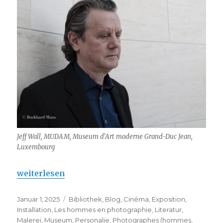
Jeff Wall, MUDAM, Museum d’Art moderne Grand-Duc Jean,
Luxembourg
„Jeff Wall – White Cube (Bermondsey)“
weiterlesen
Veröffentlicht
Kategorien
Januar 1, 2025
Bibliothek
,
Blog
,
Cinéma
,
Exposition
,
am
Installation
,
Les hommes en photographie
,
Literatur
,
Malerei
,
Museum
,
Personalie
,
Photographes (hommes
,