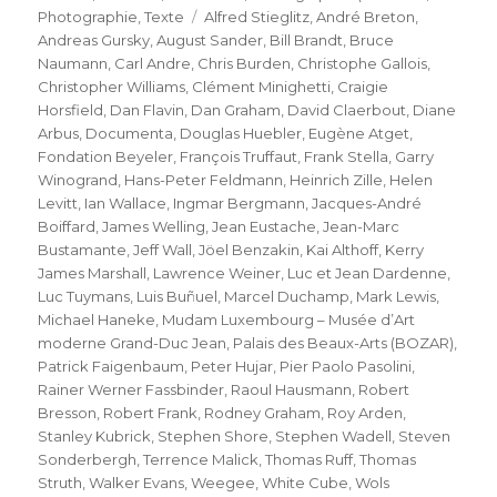
Schlagwörter
Photographie
,
Texte
Alfred Stieglitz
,
André Breton
,
Andreas Gursky
,
August Sander
,
Bill Brandt
,
Bruce
Naumann
,
Carl Andre
,
Chris Burden
,
Christophe Gallois
,
Christopher Williams
,
Clément Minighetti
,
Craigie
Horsfield
,
Dan Flavin
,
Dan Graham
,
David Claerbout
,
Diane
Arbus
,
Documenta
,
Douglas Huebler
,
Eugène Atget
,
Fondation Beyeler
,
François Truffaut
,
Frank Stella
,
Garry
Winogrand
,
Hans-Peter Feldmann
,
Heinrich Zille
,
Helen
Levitt
,
Ian Wallace
,
Ingmar Bergmann
,
Jacques-André
Boiffard
,
James Welling
,
Jean Eustache
,
Jean-Marc
Bustamante
,
Jeff Wall
,
Jöel Benzakin
,
Kai Althoff
,
Kerry
James Marshall
,
Lawrence Weiner
,
Luc et Jean Dardenne
,
Luc Tuymans
,
Luis Buñuel
,
Marcel Duchamp
,
Mark Lewis
,
Michael Haneke
,
Mudam Luxembourg – Musée d’Art
moderne Grand-Duc Jean
,
Palais des Beaux-Arts (BOZAR)
,
Patrick Faigenbaum
,
Peter Hujar
,
Pier Paolo Pasolini
,
Rainer Werner Fassbinder
,
Raoul Hausmann
,
Robert
Bresson
,
Robert Frank
,
Rodney Graham
,
Roy Arden
,
Stanley Kubrick
,
Stephen Shore
,
Stephen Wadell
,
Steven
Sonderbergh
,
Terrence Malick
,
Thomas Ruff
,
Thomas
Struth
,
Walker Evans
,
Weegee
,
White Cube
,
Wols