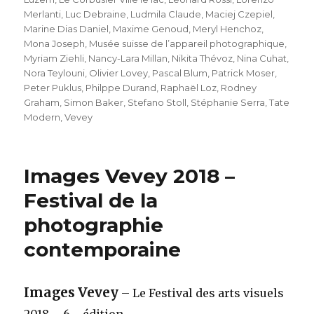
Merlanti
,
Luc Debraine
,
Ludmila Claude
,
Maciej Czepiel
,
Marine Dias Daniel
,
Maxime Genoud
,
Meryl Henchoz
,
Mona Joseph
,
Musée suisse de l’appareil photographique
,
Myriam Ziehli
,
Nancy-Lara Millan
,
Nikita Thévoz
,
Nina Cuhat
,
Nora Teylouni
,
Olivier Lovey
,
Pascal Blum
,
Patrick Moser
,
Peter Puklus
,
Philppe Durand
,
Raphaël Loz
,
Rodney
Graham
,
Simon Baker
,
Stefano Stoll
,
Stéphanie Serra
,
Tate
Modern
,
Vevey
Images Vevey 2018 –
Festival de la
photographie
contemporaine
Images Vevey
– Le Festival des arts visuels