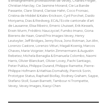
d’enseignement professionnel de Vevey
,
Charles Fréger
,
Christian Marclay
,
Cie Jasmine Morand
,
Cie La Bande
Passante
,
Clare Strand
,
Clarisse Hahn
,
Coco Fronsac
,
Cristina de Middel & Kalev Erickson
,
Cyril Porchet
,
Daido
Moriyama
,
Dias & Riedweg
,
ECAL/ Ecole cantonale d’art
de Lausanne
,
Elisa Ribeiro
,
Emeric Lhuisset
,
Erik Kessels
,
Erwin Wurm
,
Frédéric Nauczyciel
,
Fumiko Imano
,
Giona
Bierens de Haan
,
Grand Prix Images Vevey
,
Henry
Leutwyler
,
Jeff Bridges
,
Jenny Rova
,
Jono Rotman
,
Jun Ahn
,
Lorenzo Castore
,
Lorenzo Vitturi
,
Magali Koenig
,
Marcos
Chaves
,
Marie Voignier
,
Martin Zimmermann & Augustin
Rebetez
,
Michela Benaglia & Emanuela Colombo
,
Naomi
Harris
,
Olivier Blanckart
,
Olivier Lovey
,
Pachi Santiago
,
Peter Puklus
,
Philippe Durand
,
Philippe Ramette
,
Pierre-
Philippe Hofmann & Mathias Domahidy
,
Pierrick Sorin
,
Prototype Status
,
Raphaël Biollay
,
Rodney Graham
,
Saype
,
Stefano Stoll
,
Susan Barnett
,
Tambour ni Trompette
,
Vevey
,
Vevey Images
,
Xiaoyi Chen