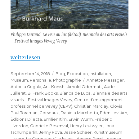
Philippe Durand, Le Feu au lac (détail), Biennale des arts visuels
– Festival Images Vevey, Vevey
„Images Vevey – Biennale des arts visuels“
weiterlesen
Veröffentlicht
Kategorien
September 14, 2018
Blog
,
Exposition
,
Installation
,
am
Schlagwörter
Museum
,
Personalie
,
Photographie
Annette Messager
,
Antonia Gugala
,
Aris Konishi
,
Arnold Odermatt
,
Aude
Juillerat
,
B. Frank Books
,
Bianca de Luca
,
Biennale des arts
visuels - Festival Images Vevey
,
Centre d’enseignement
professionnel de Vevey (CEPV)
,
Christian Marclay
,
Clovis
Paul Toraman
,
Corseaux
,
Daniela Marchetta
,
Eden Levi Am
,
Éditions Dilecta
,
Emilien Itim
,
Erwin Wurm
,
Frédéric
Liverdon
,
Gabrielle Besenval
,
Henry Leutwyler
,
Ilona
Tschümperlin
,
Jenny Rova
,
Jessie Schaer
,
Kunstmuseum
Luzern
,
Le Corbusier Ville le lac
,
Léonard Rossi
,
Lorenzo