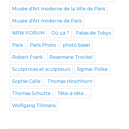
Musée d'Art moderne de la Ville de Paris
Musée d’Art moderne de Paris
NRW-FORUM
Où ça ?
Palais de Tokyo
Paris
Paris Photo
photo basel
Robert Frank
Rosemarie Trockel
Sculptrices et sculpteurs
Sigmar Polke
Sophie Calle
Thomas Hirschhorn
Thomas Schütte
Tête-à-tête ….
Wolfgang Tillmans