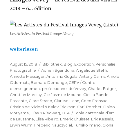
2018 – 6
édition
me
Les Artistes du Festival Images Vevey
„Images Vevey 2018 – Festival de la photographie
weiterlesen
Veröffentlicht
Kategorien
August 15, 2018
Bibliothek
,
Blog
,
Exposition
,
Personalie
,
am
Schlagwörter
Photographie
Adrien Sgandurra
,
Angélique Stehli
,
Annette Messager
,
Antonina Gugala
,
Antony Cairns
,
Arnold
Odermatt
,
Bernard Demenge
,
CEPV / Centre
d’enseignement professionnel de Vevey
,
Charles Fréger
,
Christian Marclay
,
Cie Jasmine Morand
,
Cie La Bande
Passante
,
Clare Strand
,
Clarisse Hahn
,
Coco Fronsac
,
Cristina de Middel & Kalev Erickson
,
Cyril Porchet
,
Daido
Moriyama
,
Dias & Riedweg
,
ECAL/ Ecole cantonale d’art
de Lausanne
,
Elisa Ribeiro
,
Emeric Lhuisset
,
Erik Kessels
,
Erwin Wurm
,
Frédéric Nauczyciel
,
Fumiko Imano
,
Giona