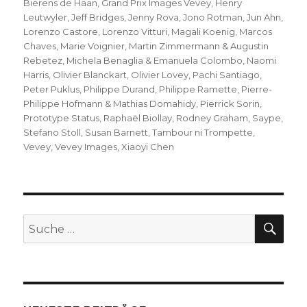
Bierens de Haan
,
Grand Prix Images Vevey
,
Henry
Leutwyler
,
Jeff Bridges
,
Jenny Rova
,
Jono Rotman
,
Jun Ahn
,
Lorenzo Castore
,
Lorenzo Vitturi
,
Magali Koenig
,
Marcos
Chaves
,
Marie Voignier
,
Martin Zimmermann & Augustin
Rebetez
,
Michela Benaglia & Emanuela Colombo
,
Naomi
Harris
,
Olivier Blanckart
,
Olivier Lovey
,
Pachi Santiago
,
Peter Puklus
,
Philippe Durand
,
Philippe Ramette
,
Pierre-
Philippe Hofmann & Mathias Domahidy
,
Pierrick Sorin
,
Prototype Status
,
Raphaël Biollay
,
Rodney Graham
,
Saype
,
Stefano Stoll
,
Susan Barnett
,
Tambour ni Trompette
,
Vevey
,
Vevey Images
,
Xiaoyi Chen
SU
Suche
nach: