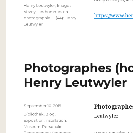
Schlagwörter
Henry Leutwyler
,
Images
Vevey
,
Les hommes en
https://www.he
photographie …. (44): Henry
Leutwyler
Photographes (hom
Henry Leutwyler
Veröffentlicht
September 10, 2019
Photographes
am
Kategorien
Bibliothek
,
Blog
,
Leutwyler
Exposition
,
Installation
,
Museum
,
Personalie
,
Photographes (hommes
,