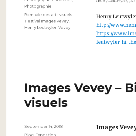
Henry Leutwyler, „Hi T
Photographie
Schlagwörter
Biennale des arts visuels -
Henry Leutwyle
Festival Images Vevey
,
http://www.hen
Henry Leutwyler
,
Vevey
https://www.ima
leutwyler-hi-the
Images Vevey – Bi
visuels
Veröffentlicht
September 14, 2018
Images Vevey
am
Kategorien
Blog
,
Exposition
,