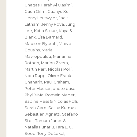
Chagas
,
Farah Al Qasimi
,
Gauri Gillm
,
Guanyu Xu
,
Henry Leutwyler
,
Jack
Latham
,
Jenny Rova
,
Jung
Lee
,
Katja Stuke
,
Kaya &
Blank
,
Lisa Barnard
,
Madison Bycroft
,
Maisie
Cousins
,
Maria
Mavropoulou
,
Marianna
Rothen
,
Marion Zivera
,
Martin Parr
,
Nicolas Polli
,
Nora Rupp
,
Oliver Frank
Chanarin
,
Paul Graham
,
Peter Hauser
,
photo basel
,
Phyllis Ma
,
Romain Mader
,
Sabine Hess & Nicolas Polli
,
Sarah Carp
,
Sasha Kurmaz
,
Sébastien Agnetti
,
Stefano
Stoll
,
Tamara Janes &
Natalia Funariu
,
Tara L. C.
Sood
,
Tony Dočekal
,