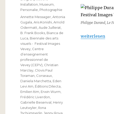
Installation
,
Museum
,
Personalie
,
Photographie
Schlagwörter
Annette Messager
,
Antonia
Gugala
,
Aris Konishi
,
Arnold
Philippe Durand, Le Fe
Odermatt
,
Aude Juillerat
,
B. Frank Books
,
Bianca de
„Images Vevey –
weiterlesen
Luca
,
Biennale des arts
visuels - Festival Images
Vevey
,
Centre
d’enseignement
professionnel de
Vevey (CEPV)
,
Christian
Marclay
,
Clovis Paul
Toraman
,
Corseaux
,
Daniela Marchetta
,
Eden
Levi Am
,
Éditions Dilecta
,
Emilien Itim
,
Erwin Wurm
,
Frédéric Liverdon
,
Gabrielle Besenval
,
Henry
Leutwyler
,
Ilona
Tschümperlin
,
Jenny Rova
,