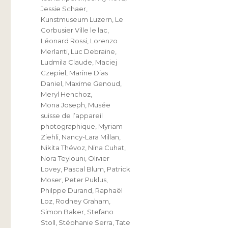
Jessie Schaer
,
Kunstmuseum Luzern
,
Le
Corbusier Ville le lac
,
Léonard Rossi
,
Lorenzo
Merlanti
,
Luc Debraine
,
Ludmila Claude
,
Maciej
Czepiel
,
Marine Dias
Daniel
,
Maxime Genoud
,
Meryl Henchoz
,
Mona Joseph
,
Musée
suisse de l’appareil
photographique
,
Myriam
Ziehli
,
Nancy-Lara Millan
,
Nikita Thévoz
,
Nina Cuhat
,
Nora Teylouni
,
Olivier
Lovey
,
Pascal Blum
,
Patrick
Moser
,
Peter Puklus
,
Philppe Durand
,
Raphaël
Loz
,
Rodney Graham
,
Simon Baker
,
Stefano
Stoll
,
Stéphanie Serra
,
Tate