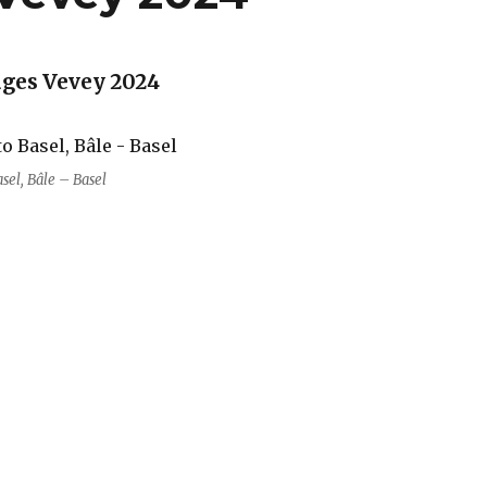
ges Vevey 2024
asel, Bâle – Basel
s Vevey 2024“