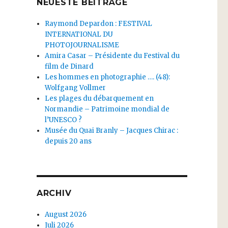
NEUESTE BEITRÄGE
Raymond Depardon : FESTIVAL
INTERNATIONAL DU
PHOTOJOURNALISME
Amira Casar – Présidente du Festival du
film de Dinard
Les hommes en photographie …. (48):
Wolfgang Vollmer
Les plages du débarquement en
Normandie – Patrimoine mondial de
l’UNESCO ?
Musée du Quai Branly – Jacques Chirac :
depuis 20 ans
ARCHIV
August 2026
Juli 2026