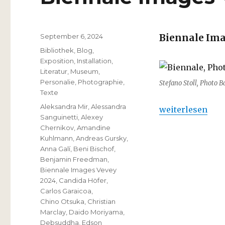
Veröffentlicht
September 6, 2024
Biennale Ima
am
Kategorien
Bibliothek
,
Blog
,
Exposition
,
Installation
,
Literatur
,
Museum
,
Personalie
,
Photographie
,
Stefano Stoll, Photo B
Texte
Schlagwörter
Aleksandra Mir
,
Alessandra
„Biennale Image
weiterlesen
Sanguinetti
,
Alexey
Chernikov
,
Amandine
Kuhlmann
,
Andreas Gursky
,
Anna Galí
,
Beni Bischof
,
Benjamin Freedman
,
Biennale Images Vevey
2024
,
Candida Höfer
,
Carlos Garaicoa
,
Chino Otsuka
,
Christian
Marclay
,
Daido Moriyama
,
Debsuddha
,
Edson