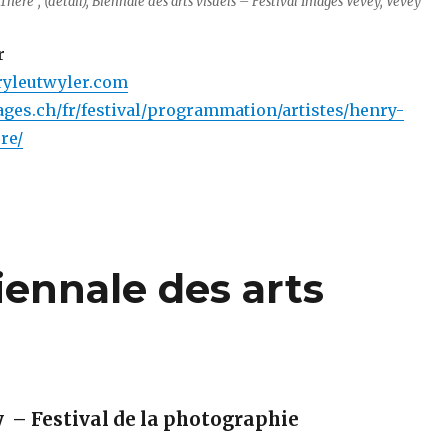
here“, (détail), Biennale des arts visuels – Festival Images Vevey, Vevey
r
ryleutwyler.com
ges.ch/fr/festival/programmation/artistes/henry-
re/
ennale des arts
 – Festival de la photographie