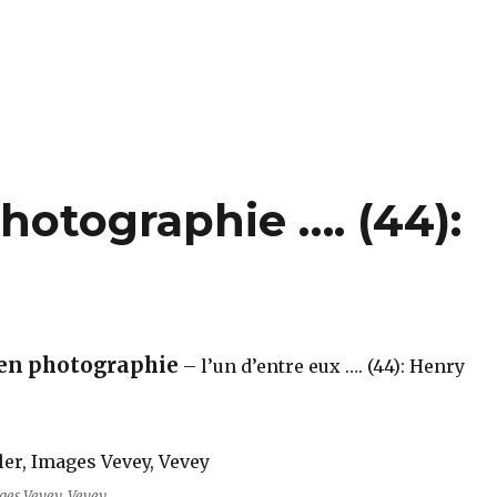
otographie …. (44):
en photographie
– l’un d’entre eux …. (44): Henry
ges Vevey, Vevey