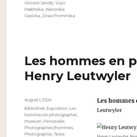
Vincent Jendly
,
Vuyo
Mabheka
,
Weronika
Gęsicka
,
Zosia Promińska
Les hommes en ph
Henry Leutwyler
Veröffentlicht
August 1, 2024
Les hommes 
am
Kategorien
Bibliothek
,
Exposition
,
Les
Leutwyler
hommes en photographie
,
Museum
,
Personalie
,
Photographes (hommes
,
Photographie
,
Texte
Henry Leutwyler, Ima