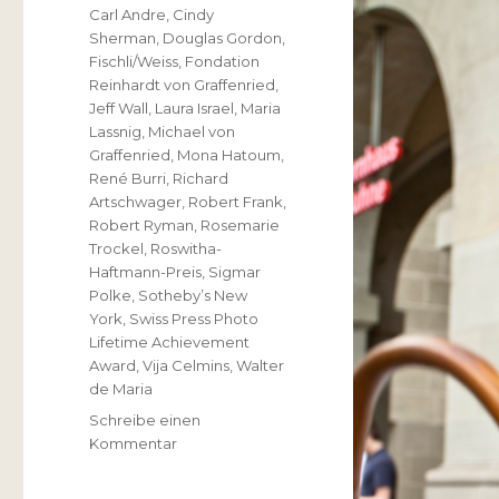
Schlagwörter
Carl Andre
,
Cindy
Sherman
,
Douglas Gordon
,
Fischli/Weiss
,
Fondation
Reinhardt von Graffenried
,
Jeff Wall
,
Laura Israel
,
Maria
Lassnig
,
Michael von
Graffenried
,
Mona Hatoum
,
René Burri
,
Richard
Artschwager
,
Robert Frank
,
Robert Ryman
,
Rosemarie
Trockel
,
Roswitha-
Haftmann-Preis
,
Sigmar
Polke
,
Sotheby’s New
York
,
Swiss Press Photo
Lifetime Achievement
Award
,
Vija Celmins
,
Walter
de Maria
Schreibe einen
zu
Kommentar
Robert
Frank