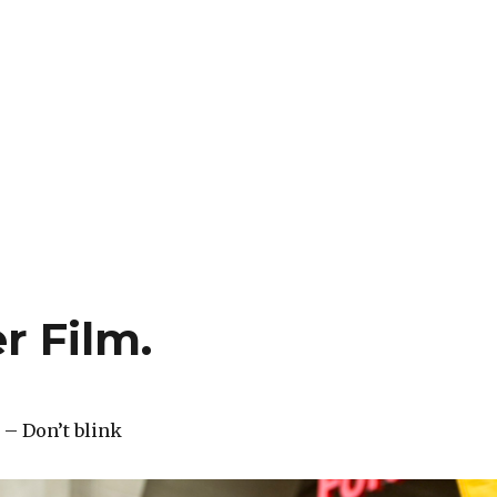
r Film.
– Don’t blink