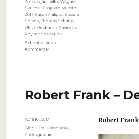
Armanajani
,
Silke Wagner
,
Skulptur Projekte Münster
2017
,
Susan Philipsz
,
Susana
Solano
,
Thomas Schütte
,
Ulrich Rückriem
,
Xavier Le
Roy mit Scarlet Yu
Schreibe einen
zu
Kommentar
Skulptur
Projekte
Münster
2017
Robert Frank – De
Veröffentlicht
April 10, 2017
Robert Frank
am
Kategorien
Blog
,
Film
,
Personalie
,
Photographie