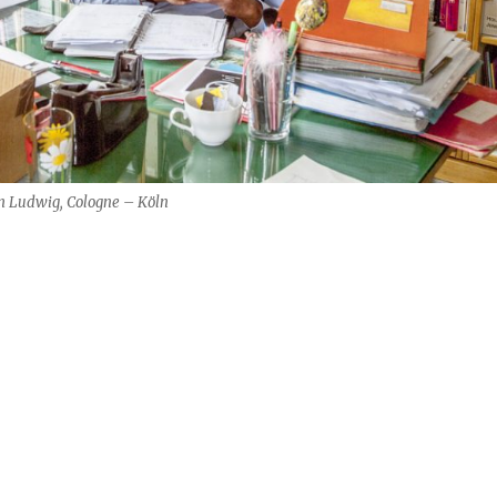
m Ludwig, Cologne – Köln
– Wiedersehen im Museum Ludwig“