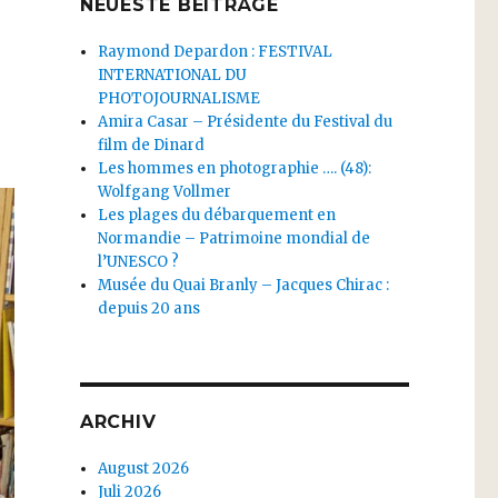
NEUESTE BEITRÄGE
Raymond Depardon : FESTIVAL
INTERNATIONAL DU
PHOTOJOURNALISME
Amira Casar – Présidente du Festival du
film de Dinard
Les hommes en photographie …. (48):
Wolfgang Vollmer
Les plages du débarquement en
Normandie – Patrimoine mondial de
l’UNESCO ?
Musée du Quai Branly – Jacques Chirac :
depuis 20 ans
ARCHIV
August 2026
Juli 2026