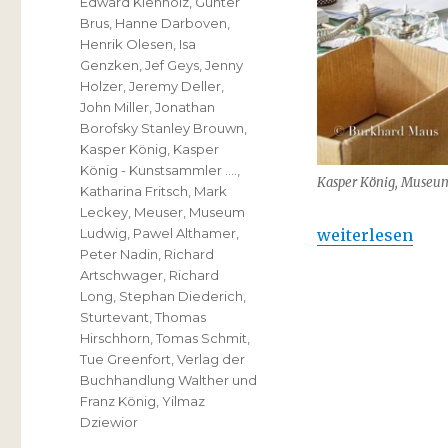
Edward Kienholz
,
Günter
Brus
,
Hanne Darboven
,
Henrik Olesen
,
Isa
Genzken
,
Jef Geys
,
Jenny
Holzer
,
Jeremy Deller
,
John Miller
,
Jonathan
Borofsky Stanley Brouwn
,
Kasper König
,
Kasper
König - Kunstsammler ….
,
Kasper König, Museu
Katharina Fritsch
,
Mark
Leckey
,
Meuser
,
Museum
„Kasper König 
weiterlesen
Ludwig
,
Pawel Althamer
,
Peter Nadin
,
Richard
Artschwager
,
Richard
Long
,
Stephan Diederich
,
Sturtevant
,
Thomas
Hirschhorn
,
Tomas Schmit
,
Tue Greenfort
,
Verlag der
Buchhandlung Walther und
Franz König
,
Yilmaz
Dziewior