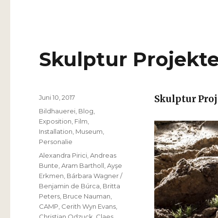
Skulptur Projekt
Veröffentlicht
Juni 10, 2017
Skulptur Pro
am
Kategorien
Bildhauerei
,
Blog
,
Exposition
,
Film
,
Installation
,
Museum
,
Personalie
Schlagwörter
Alexandra Pirici
,
Andreas
Bunte
,
Aram Bartholl
,
Ayşe
Erkmen
,
Bárbara Wagner /
Benjamin de Búrca
,
Britta
Peters
,
Bruce Nauman
,
CAMP
,
Cerith Wyn Evans
,
Christian Odzuck
,
Claes