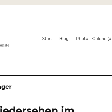
Start
Blog
Photo – Galerie (dé
Künste
ager
iedersehen im