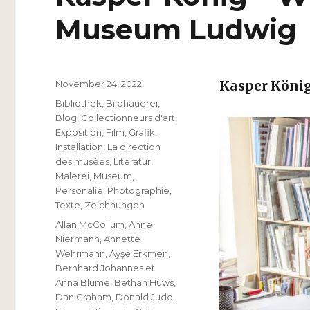
Museum Ludwig
Veröffentlicht
November 24, 2022
Kasper Köni
am
Kategorien
Bibliothek
,
Bildhauerei
,
Blog
,
Collectionneurs d'art
,
Exposition
,
Film
,
Grafik
,
Installation
,
La direction
des musées
,
Literatur
,
Malerei
,
Museum
,
Personalie
,
Photographie
,
Texte
,
Zeichnungen
Schlagwörter
Allan McCollum
,
Anne
Niermann
,
Annette
Wehrmann
,
Ayşe Erkmen
,
Bernhard Johannes et
Anna Blume
,
Bethan Huws
,
Dan Graham
,
Donald Judd
,