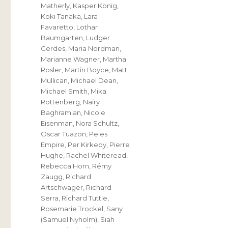
Matherly
,
Kasper König
,
Koki Tanaka
,
Lara
Favaretto
,
Lothar
Baumgarten
,
Ludger
Gerdes
,
Maria Nordman
,
Marianne Wagner
,
Martha
Rosler
,
Martin Boyce
,
Matt
Mullican
,
Michael Dean
,
Michael Smith
,
Mika
Rottenberg
,
Nairy
Baghramian
,
Nicole
Eisenman
,
Nora Schultz
,
Oscar Tuazon
,
Peles
Empire
,
Per Kirkeby
,
Pierre
Hughe
,
Rachel Whiteread
,
Rebecca Horn
,
Rémy
Zaugg
,
Richard
Artschwager
,
Richard
Serra
,
Richard Tuttle
,
Rosemarie Trockel
,
Sany
(Samuel Nyholm)
,
Siah