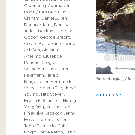
Oldenburg
,
Cosima von
Bonin / Tom Burr
,
Dan
Graham
,
Daniel Buren
,
Dennis Adams
,
Donald
Judd
,
Ei Arakawa
,
Emeka
Ogboh
,
George Brecht
,
Gerard Byrne
,
Gintesdorfer
/ Klaßen
,
Giovanni
Anselmo
,
Giuseppe
Penone
,
Gregor
Schneider
,
Hans-Peter
Feldmann
,
Harald
Pierre Huyghe, „After
Klingelhöller
,
Herman de
Vries
,
Hermann Pitz
,
Hervé
„Skulptur Proje
weiterlesen
Youmbi
,
Hito Steyerl
,
Hreinn Friðfinnsson
,
Huang
Yong Ping
,
Ian Hamilton
Finlay
,
Ilya Kabakov
,
Jenny
Holzer
,
Jeremy Deller
,
Joëlle Tuerlinckx
,
John
Knight
,
Jorge Pardo
,
Justin