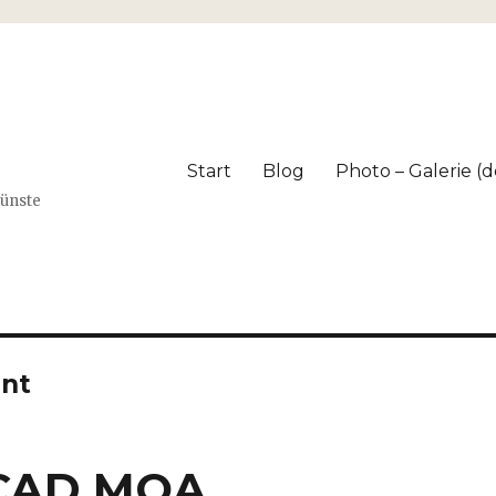
Start
Blog
Photo – Galerie (dé
Künste
nt
SCAD MOA