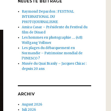
NEUESTE BEITRÄGE
Raymond Depardon : FESTIVAL
INTERNATIONAL DU
PHOTOJOURNALISME
Amira Casar – Présidente du Festival du
film de Dinard
Les hommes en photographie …. (48):
Wolfgang Vollmer
Les plages du débarquement en
Normandie – Patrimoine mondial de
l’UNESCO ?
Musée du Quai Branly – Jacques Chirac :
depuis 20 ans
ARCHIV
August 2026
Juli 2026