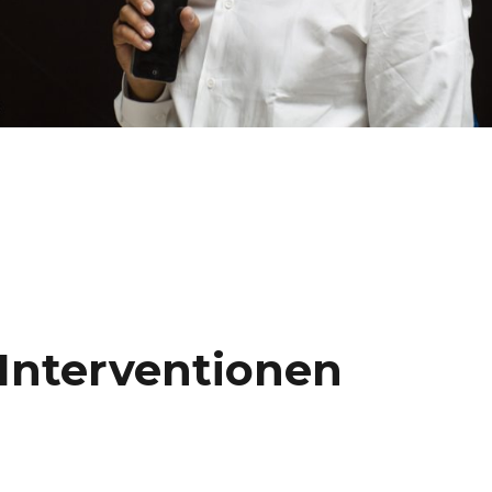
– SCAD MOA“
 Interventionen