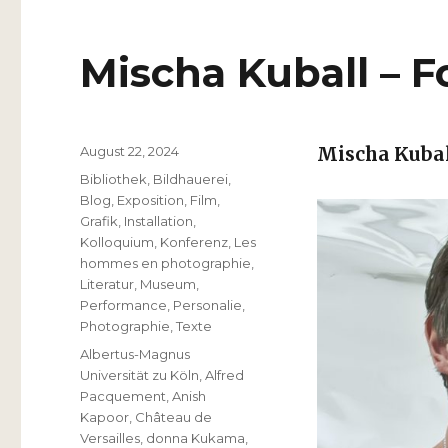
Mischa Kuball – 
Veröffentlicht
August 22, 2024
Mischa Kubal
am
Kategorien
Bibliothek
,
Bildhauerei
,
Blog
,
Exposition
,
Film
,
Grafik
,
Installation
,
Kolloquium
,
Konferenz
,
Les
hommes en photographie
,
Literatur
,
Museum
,
Performance
,
Personalie
,
Photographie
,
Texte
Schlagwörter
Albertus-Magnus
Universität zu Köln
,
Alfred
Pacquement
,
Anish
Kapoor
,
Château de
Versailles
,
donna Kukama
,