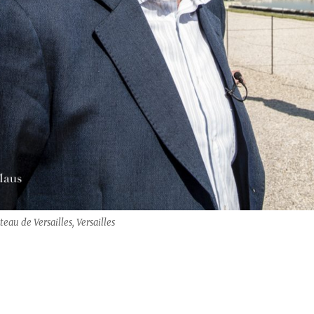
au de Versailles, Versailles
e – Serpentine South“