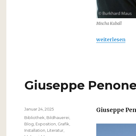
Mischa Kuball
„Mischa Kuball 
weiterlesen
Giuseppe Penone 
Veröffentlicht
Januar 24, 2025
Giuseppe Pe
am
Kategorien
Bibliothek
,
Bildhauerei
,
Blog
,
Exposition
,
Grafik
,
Installation
,
Literatur
,