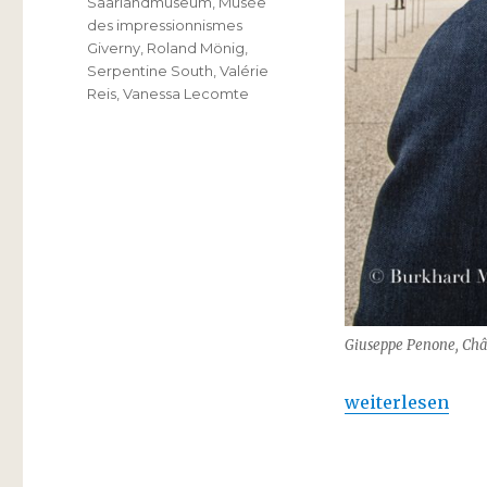
Saarlandmuseum
,
Musée
des impressionnismes
Giverny
,
Roland Mönig
,
Serpentine South
,
Valérie
Reis
,
Vanessa Lecomte
Giuseppe Penone, Châte
„Giuseppe Penon
weiterlesen