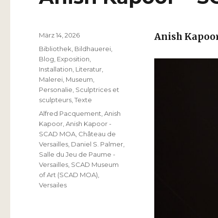
Veröffentlicht
März 14, 2026
Anish Kapoo
am
Kategorien
Bibliothek
,
Bildhauerei
,
Blog
,
Exposition
,
Installation
,
Literatur
,
Malerei
,
Museum
,
Personalie
,
Sculptrices et
sculpteurs
,
Texte
Schlagwörter
Alfred Pacquement
,
Anish
Kapoor
,
Anish Kapoor -
SCAD MOA
,
Château de
Versailles
,
Daniel S. Palmer
,
Salle du Jeu de Paume -
Versailles
,
SCAD Museum
of Art (SCAD MOA)
,
Versailes