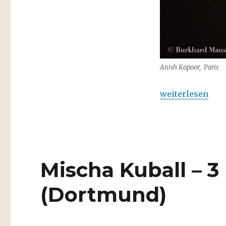
Anish Kapoor, Paris
„Anish Kapoor 
weiterlesen
Mischa Kuball – 3
(Dortmund)