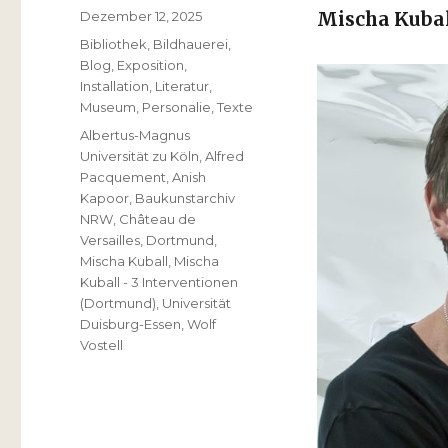
Veröffentlicht
Dezember 12, 2025
Mischa Kubal
am
Kategorien
Bibliothek
,
Bildhauerei
,
Blog
,
Exposition
,
Installation
,
Literatur
,
Museum
,
Personalie
,
Texte
Schlagwörter
Albertus-Magnus
Universität zu Köln
,
Alfred
Pacquement
,
Anish
Kapoor
,
Baukunstarchiv
NRW
,
Château de
Versailles
,
Dortmund
,
Mischa Kuball
,
Mischa
Kuball - 3 Interventionen
(Dortmund)
,
Universität
Duisburg-Essen
,
Wolf
Vostell