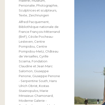
Malerei
,
Museum
,
Personalie
,
Photographie
,
Sculptrices et sculpteurs
,
Texte
,
Zeichnungen
Schlagwörter
Alfred Pacquement
,
Bibliothèque nationale de
France François-Mitterrand
(BnF)
,
Cécile Pocheau-
Lesteven
,
Centre
Pompidou
,
Centre
Pompidou-Metz
,
Château
de Versailles
,
Cyrille
Sciama
,
Fondation
Claudine et Jean Marc
Salomon
,
Giuseppe
Penone
,
Giuseppe Penone
- Serpentine South
,
Hans
Ulrich Obrist
,
Kostas
Stasinopulos
,
Marie
Minssieux-Chamonard
,
Moderne Galerie -