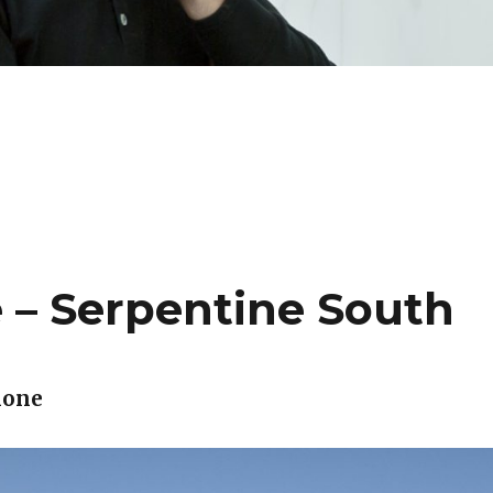
– 3 Interventionen (Dortmund)“
– Serpentine South
none