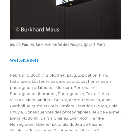
Jeu de Paume, Le supermaché des images, (foyer), Paris
„Conséquences des photographies : Jeu de Paume“
weiterlesen
Veröffentlicht
Kategorien
Februar 15, 2020
Bibliothek
,
Blog
,
Exposition
,
Film
,
am
Installation
,
Les femmes dans les arts
,
Les hommes en
photographie
,
Literatur
,
Museum
,
Personalie
,
Schlagwörter
Photographes (hommes
,
Photographie
,
Texte
Ana
Victoria Mussi
,
Andreas Gursky
,
Andrei Molodkin
,
Aram
Bartholl
,
Auguste et Louis Lumière
,
Beatrice Gibson
,
Chia
Chuyia
,
Conséquences des photographies: Jeu de Paume
,
Elena Modorati
,
Emma Charles
,
Evan Roth
,
Femke
Herregraven
,
Galerie nationale du Jeu de Paume
,
Geraldine Juárez
,
Hans Richter
,
Harun Farocki &