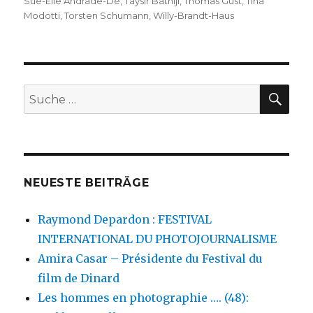
Sue-Elie Andrade-Dé
,
Taysir Batniji
,
Thomas Gust
,
Tina
Modotti
,
Torsten Schumann
,
Willy-Brandt-Haus
SU
Suche
nach:
NEUESTE BEITRÄGE
Raymond Depardon : FESTIVAL
INTERNATIONAL DU PHOTOJOURNALISME
Amira Casar – Présidente du Festival du
film de Dinard
Les hommes en photographie …. (48):