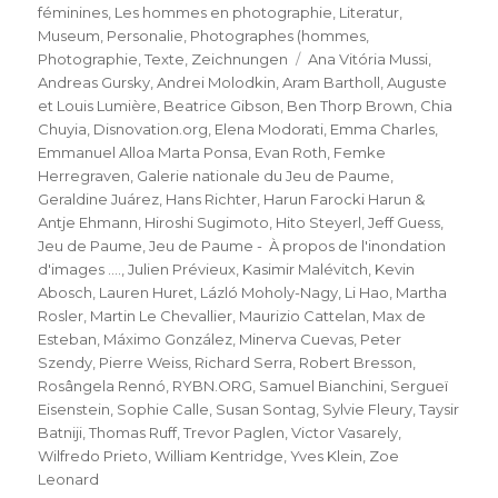
féminines
,
Les hommes en photographie
,
Literatur
,
Museum
,
Personalie
,
Photographes (hommes
,
Schlagwörter
Photographie
,
Texte
,
Zeichnungen
Ana Vitória Mussi
,
Andreas Gursky
,
Andrei Molodkin
,
Aram Bartholl
,
Auguste
et Louis Lumière
,
Beatrice Gibson
,
Ben Thorp Brown
,
Chia
Chuyia
,
Disnovation.org
,
Elena Modorati
,
Emma Charles
,
Emmanuel Alloa Marta Ponsa
,
Evan Roth
,
Femke
Herregraven
,
Galerie nationale du Jeu de Paume
,
Geraldine Juárez
,
Hans Richter
,
Harun Farocki Harun &
Antje Ehmann
,
Hiroshi Sugimoto
,
Hito Steyerl
,
Jeff Guess
,
Jeu de Paume
,
Jeu de Paume - À propos de l'inondation
d'images ....
,
Julien Prévieux
,
Kasimir Malévitch
,
Kevin
Abosch
,
Lauren Huret
,
Lázló Moholy-Nagy
,
Li Hao
,
Martha
Rosler
,
Martin Le Chevallier
,
Maurizio Cattelan
,
Max de
Esteban
,
Máximo González
,
Minerva Cuevas
,
Peter
Szendy
,
Pierre Weiss
,
Richard Serra
,
Robert Bresson
,
Rosângela Rennó
,
RYBN.ORG
,
Samuel Bianchini
,
Sergueï
Eisenstein
,
Sophie Calle
,
Susan Sontag
,
Sylvie Fleury
,
Taysir
Batniji
,
Thomas Ruff
,
Trevor Paglen
,
Victor Vasarely
,
Wilfredo Prieto
,
William Kentridge
,
Yves Klein
,
Zoe
Leonard