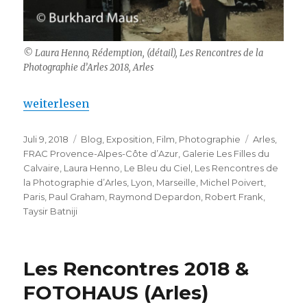
© Laura Henno, Rédemption, (détail), Les Rencontres de la
Photographie d’Arles 2018, Arles
„Laura Henno – Les Rencontres de la Photographie 
weiterlesen
Veröffentlicht
Kategorien
Schlagwört
Juli 9, 2018
Blog
,
Exposition
,
Film
,
Photographie
Arles
,
am
FRAC Provence-Alpes-Côte d’Azur
,
Galerie Les Filles du
Calvaire
,
Laura Henno
,
Le Bleu du Ciel
,
Les Rencontres de
la Photographie d’Arles
,
Lyon
,
Marseille
,
Michel Poivert
,
Paris
,
Paul Graham
,
Raymond Depardon
,
Robert Frank
,
Taysir Batniji
Les Rencontres 2018 &
FOTOHAUS (Arles)