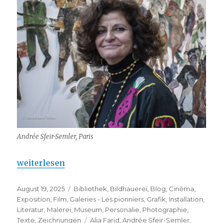
Andrée Sfeir-Semler, Paris
„Andrée Sfeir-Semler – Prix Art Cologne 2025“
weiterlesen
Veröffentlicht
Kategorien
August 19, 2025
Bibliothek
,
Bildhauerei
,
Blog
,
Cinéma
,
am
Exposition
,
Film
,
Galeries - Les pionniers
,
Grafik
,
Installation
,
Literatur
,
Malerei
,
Museum
,
Personalie
,
Photographie
,
Schlagwörter
Texte
,
Zeichnungen
Alia Farid
,
Andrée Sfeir-Semler
,