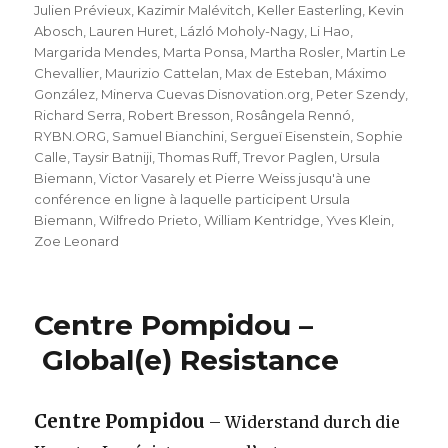
Julien Prévieux
,
Kazimir Malévitch
,
Keller Easterling
,
Kevin
Abosch
,
Lauren Huret
,
Lázló Moholy-Nagy
,
Li Hao
,
Margarida Mendes
,
Marta Ponsa
,
Martha Rosler
,
Martin Le
Chevallier
,
Maurizio Cattelan
,
Max de Esteban
,
Máximo
González
,
Minerva Cuevas Disnovation.org
,
Peter Szendy
,
Richard Serra
,
Robert Bresson
,
Rosângela Rennó
,
RYBN.ORG
,
Samuel Bianchini
,
Sergueï Eisenstein
,
Sophie
Calle
,
Taysir Batniji
,
Thomas Ruff
,
Trevor Paglen
,
Ursula
Biemann
,
Victor Vasarely et Pierre Weiss jusqu'à une
conférence en ligne à laquelle participent Ursula
Biemann
,
Wilfredo Prieto
,
William Kentridge
,
Yves Klein
,
Zoe Leonard
Centre Pompidou –
Global(e) Resistance
Centre Pompidou
– Widerstand durch die