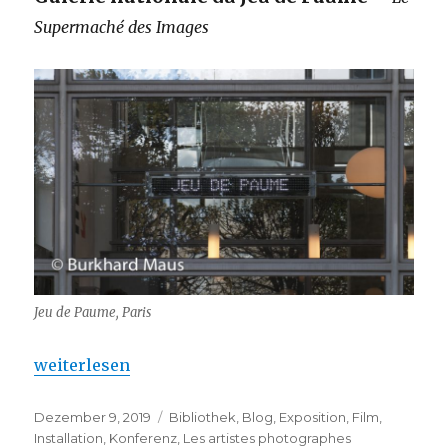
Supermaché des Images
Jeu de Paume, Paris
„Jeu de Paume – À propos de l’inondation d’images
weiterlesen
Veröffentlicht
Kategorien
Dezember 9, 2019
Bibliothek
,
Blog
,
Exposition
,
Film
,
am
Installation
,
Konferenz
,
Les artistes photographes