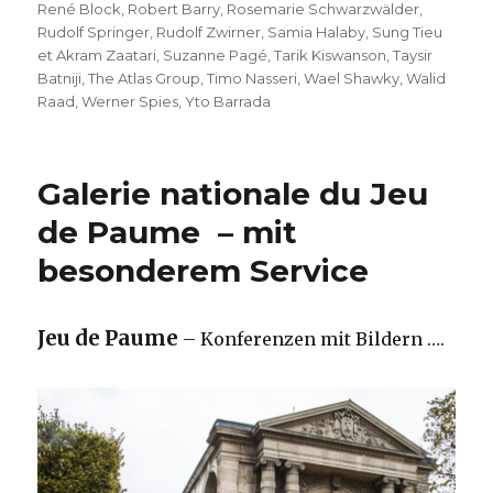
René Block
,
Robert Barry
,
Rosemarie Schwarzwälder
,
Rudolf Springer
,
Rudolf Zwirner
,
Samia Halaby
,
Sung Tieu
et Akram Zaatari
,
Suzanne Pagé
,
Tarik Kiswanson
,
Taysir
Batniji
,
The Atlas Group
,
Timo Nasseri
,
Wael Shawky
,
Walid
Raad
,
Werner Spies
,
Yto Barrada
Galerie nationale du Jeu
de Paume – mit
besonderem Service
Jeu de Paume
– Konferenzen mit Bildern ….