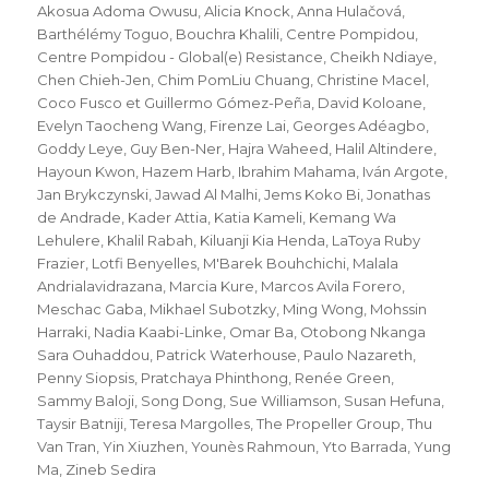
Akosua Adoma Owusu
,
Alicia Knock
,
Anna Hulačová
,
Barthélémy Toguo
,
Bouchra Khalili
,
Centre Pompidou
,
Centre Pompidou - Global(e) Resistance
,
Cheikh Ndiaye
,
Chen Chieh-Jen
,
Chim PomLiu Chuang
,
Christine Macel
,
Coco Fusco et Guillermo Gómez-Peña
,
David Koloane
,
Evelyn Taocheng Wang
,
Firenze Lai
,
Georges Adéagbo
,
Goddy Leye
,
Guy Ben-Ner
,
Hajra Waheed
,
Halil Altindere
,
Hayoun Kwon
,
Hazem Harb
,
Ibrahim Mahama
,
Iván Argote
,
Jan Brykczynski
,
Jawad Al Malhi
,
Jems Koko Bi
,
Jonathas
de Andrade
,
Kader Attia
,
Katia Kameli
,
Kemang Wa
Lehulere
,
Khalil Rabah
,
Kiluanji Kia Henda
,
LaToya Ruby
Frazier
,
Lotfi Benyelles
,
M'Barek Bouhchichi
,
Malala
Andrialavidrazana
,
Marcia Kure
,
Marcos Avila Forero
,
Meschac Gaba
,
Mikhael Subotzky
,
Ming Wong
,
Mohssin
Harraki
,
Nadia Kaabi-Linke
,
Omar Ba
,
Otobong Nkanga
Sara Ouhaddou
,
Patrick Waterhouse
,
Paulo Nazareth
,
Penny Siopsis
,
Pratchaya Phinthong
,
Renée Green
,
Sammy Baloji
,
Song Dong
,
Sue Williamson
,
Susan Hefuna
,
Taysir Batniji
,
Teresa Margolles
,
The Propeller Group
,
Thu
Van Tran
,
Yin Xiuzhen
,
Younès Rahmoun
,
Yto Barrada
,
Yung
Ma
,
Zineb Sedira