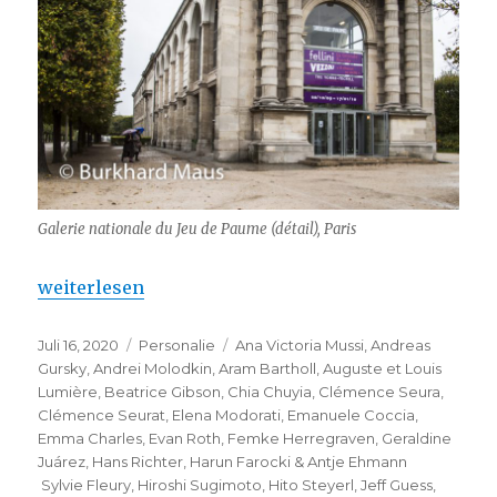
Galerie nationale du Jeu de Paume (détail), Paris
„Galerie nationale du Jeu de Paume – mit besonde
weiterlesen
Veröffentlicht
Kategorien
Schlagwörter
Juli 16, 2020
Personalie
Ana Victoria Mussi
,
Andreas
am
Gursky
,
Andrei Molodkin
,
Aram Bartholl
,
Auguste et Louis
Lumière
,
Beatrice Gibson
,
Chia Chuyia
,
Clémence Seura
,
Clémence Seurat
,
Elena Modorati
,
Emanuele Coccia
,
Emma Charles
,
Evan Roth
,
Femke Herregraven
,
Geraldine
Juárez
,
Hans Richter
,
Harun Farocki & Antje Ehmann
Sylvie Fleury
,
Hiroshi Sugimoto
,
Hito Steyerl
,
Jeff Guess
,