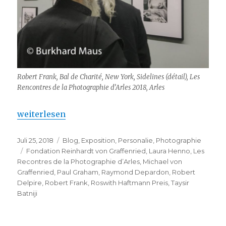
Robert Frank, Bal de Charité, New York, Sidelines (détail), Les
Rencontres de la Photographie d’Arles 2018, Arles
„Robert Frank – Les Rencontres de la Photographie 
weiterlesen
Veröffentlicht
Kategorien
Juli 25, 2018
Blog
,
Exposition
,
Personalie
,
Photographie
am
Schlagwörter
Fondation Reinhardt von Graffenried
,
Laura Henno
,
Les
Recontres de la Photographie d’Arles
,
Michael von
Graffenried
,
Paul Graham
,
Raymond Depardon
,
Robert
Delpire
,
Robert Frank
,
Roswith Haftmann Preis
,
Taysir
Batniji