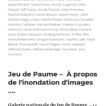
Antje Ehmann Sylvie Fleury
,
Hiroshi Sugimoto
,
Hito
Steyerl
,
Jeff Guess
,
Jeu de Paume
,
Julien Prévieux
,
Kazimir Malévitch
,
Kevin Abosch
,
Lauren Huret
,
Lázló
Moholy-Nagy
,
Li Hao
,
Martha Rosler
,
Martin Le Chevallier
,
Maurizio Cattelan
,
Max de Esteban
,
Máximo González
,
Minerva Cuevas Disnovation.org
,
Pierre Weiss
,
Richard
Serra
,
Robert Bresson
,
Rosângela Rennó
,
RYBN.ORG
,
Samuel Bianchini
,
Sergueï Eisenstein
,
Sophie Calle
,
Taysir
Batniji
,
Thomas Ruff
,
Trevor Paglen
,
Victor Vasarely
,
Wilfredo Prieto
,
William Kentridge
,
Yves Klein
,
Zoe
Leonard
Jeu de Paume – À propos
de l’inondation d’images
….
Galerie nationale du Jeu de Paume
–
Le