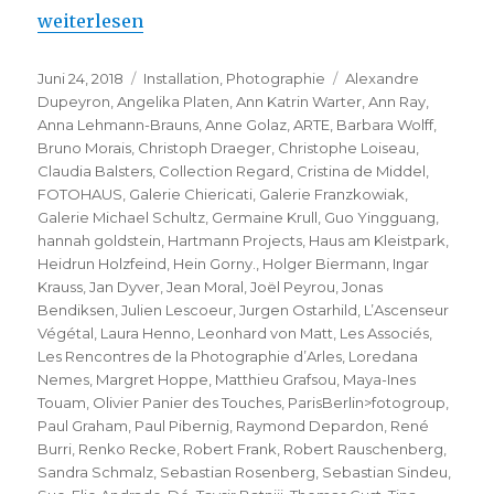
„Les Rencontres 2018 & FOTOHAUS (Arles)“
weiterlesen
Veröffentlicht
Kategorien
Schlagwörter
Juni 24, 2018
Installation
,
Photographie
Alexandre
am
Dupeyron
,
Angelika Platen
,
Ann Katrin Warter
,
Ann Ray
,
Anna Lehmann-Brauns
,
Anne Golaz
,
ARTE
,
Barbara Wolff
,
Bruno Morais
,
Christoph Draeger
,
Christophe Loiseau
,
Claudia Balsters
,
Collection Regard
,
Cristina de Middel
,
FOTOHAUS
,
Galerie Chiericati
,
Galerie Franzkowiak
,
Galerie Michael Schultz
,
Germaine Krull
,
Guo Yingguang
,
hannah goldstein
,
Hartmann Projects
,
Haus am Kleistpark
,
Heidrun Holzfeind
,
Hein Gorny.
,
Holger Biermann
,
Ingar
Krauss
,
Jan Dyver
,
Jean Moral
,
Joël Peyrou
,
Jonas
Bendiksen
,
Julien Lescoeur
,
Jurgen Ostarhild
,
L’Ascenseur
Végétal
,
Laura Henno
,
Leonhard von Matt
,
Les Associés
,
Les Rencontres de la Photographie d’Arles
,
Loredana
Nemes
,
Margret Hoppe
,
Matthieu Grafsou
,
Maya-Ines
Touam
,
Olivier Panier des Touches
,
ParisBerlin>fotogroup
,
Paul Graham
,
Paul Pibernig
,
Raymond Depardon
,
René
Burri
,
Renko Recke
,
Robert Frank
,
Robert Rauschenberg
,
Sandra Schmalz
,
Sebastian Rosenberg
,
Sebastian Sindeu
,