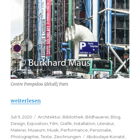
Centre Pompidou (détail), Paris
„Centre Pompidou – Global(e) Resistance“
weiterlesen
Veröffentlicht
Kategorien
Juli 9, 2020
Architektur
,
Bibliothek
,
Bildhauerei
,
Blog
,
am
Design
,
Exposition
,
Film
,
Grafik
,
Installation
,
Literatur
,
Malerei
,
Museum
,
Musik
,
Performance
,
Personalie
,
Schlagwörter
Photographie
,
Texte
,
Zeichnungen
Abdoulaye Konaté
,