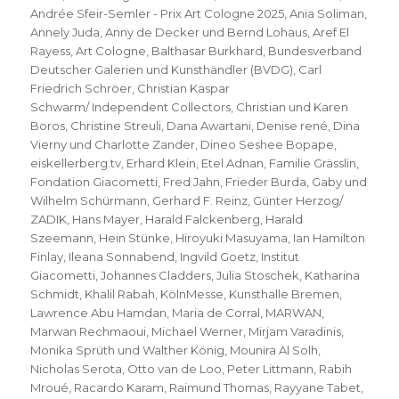
Andrée Sfeir-Semler - Prix Art Cologne 2025
,
Ania Soliman
,
Annely Juda
,
Anny de Decker und Bernd Lohaus
,
Aref El
Rayess
,
Art Cologne
,
Balthasar Burkhard
,
Bundesverband
Deutscher Galerien und Kunsthändler (BVDG)
,
Carl
Friedrich Schröer
,
Christian Kaspar
Schwarm/ Independent Collectors
,
Christian und Karen
Boros
,
Christine Streuli
,
Dana Awartani
,
Denise rené
,
Dina
Vierny und Charlotte Zander
,
Dineo Seshee Bopape
,
eiskellerberg.tv
,
Erhard Klein
,
Etel Adnan
,
Familie Grässlin
,
Fondation Giacometti
,
Fred Jahn
,
Frieder Burda
,
Gaby und
Wilhelm Schürmann
,
Gerhard F. Reinz
,
Günter Herzog/
ZADIK
,
Hans Mayer
,
Harald Falckenberg
,
Harald
Szeemann
,
Hein Stünke
,
Hiroyuki Masuyama
,
Ian Hamilton
Finlay
,
Ileana Sonnabend
,
Ingvild Goetz
,
Institut
Giacometti
,
Johannes Cladders
,
Julia Stoschek
,
Katharina
Schmidt
,
Khalil Rabah
,
KölnMesse
,
Kunsthalle Bremen
,
Lawrence Abu Hamdan
,
Maria de Corral
,
MARWAN
,
Marwan Rechmaoui
,
Michael Werner
,
Mirjam Varadinis
,
Monika Sprüth und Walther König
,
Mounira Al Solh
,
Nicholas Serota
,
Otto van de Loo
,
Peter Littmann
,
Rabih
Mroué
,
Racardo Karam
,
Raimund Thomas
,
Rayyane Tabet
,