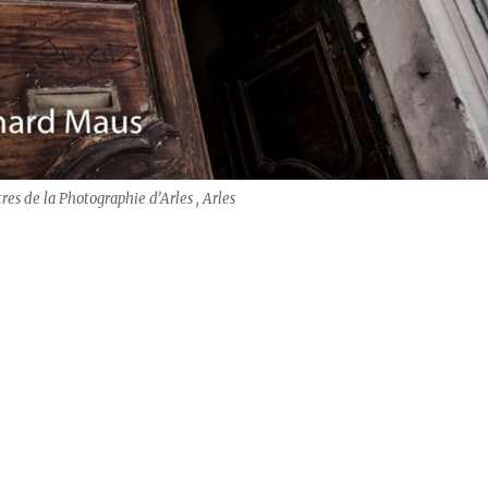
es de la Photographie d’Arles , Arles
 2018 & FOTOHAUS (Arles)“