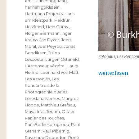
Krull
,
Guo Yingguang
,
hannah goldstein
,
Hartmann Projects
,
Haus
am Kleistpark
,
Heidrun
Holzfeind
,
Hein Gorny.
,
Holger Biermann
,
Ingar
Krauss
,
Jan Dyver
,
Jean
Moral
,
Joël Peyrou
,
Jonas
Bendiksen
,
Julien
Fotohaus, Les Rencontr
Lescoeur
,
Jurgen Ostarhild
,
L’Ascenseur Végétal
,
Laura
„Les Rencontres
weiterlesen
Henno
,
Leonhard von Matt
,
Les Associés
,
Les
Rencontres de la
Photographie d’Arles
,
Loredana Nemes
,
Margret
Hoppe
,
Matthieu Grafsou
,
Maya-Ines Touam
,
Olivier
Panier des Touches
,
ParisBerlin>fotogroup
,
Paul
Graham
,
Paul Pibernig
,
Raymond Depardon
,
René