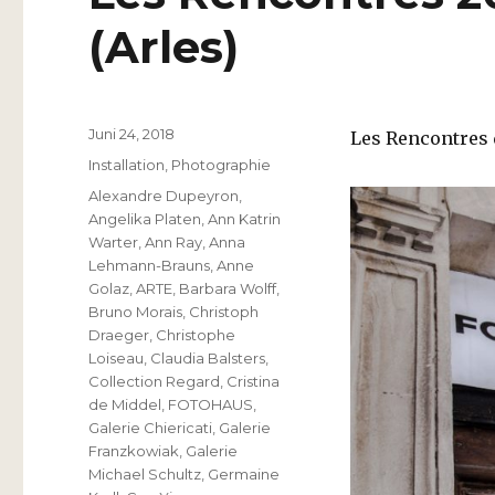
(Arles)
Veröffentlicht
Juni 24, 2018
Les Rencontres 
am
Kategorien
Installation
,
Photographie
Schlagwörter
Alexandre Dupeyron
,
Angelika Platen
,
Ann Katrin
Warter
,
Ann Ray
,
Anna
Lehmann-Brauns
,
Anne
Golaz
,
ARTE
,
Barbara Wolff
,
Bruno Morais
,
Christoph
Draeger
,
Christophe
Loiseau
,
Claudia Balsters
,
Collection Regard
,
Cristina
de Middel
,
FOTOHAUS
,
Galerie Chiericati
,
Galerie
Franzkowiak
,
Galerie
Michael Schultz
,
Germaine