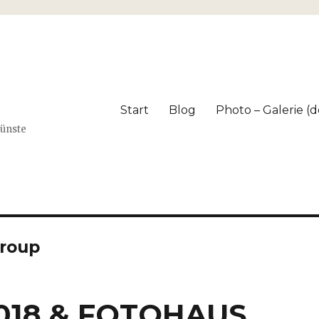
Start
Blog
Photo – Galerie (dé
Künste
group
2018 & FOTOHAUS