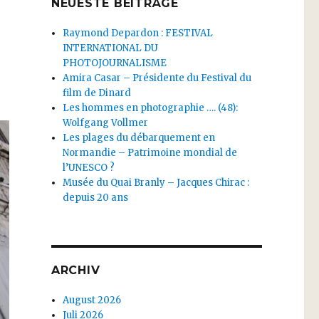
NEUESTE BEITRÄGE
Raymond Depardon : FESTIVAL
INTERNATIONAL DU
PHOTOJOURNALISME
Amira Casar – Présidente du Festival du
film de Dinard
Les hommes en photographie …. (48):
Wolfgang Vollmer
Les plages du débarquement en
Normandie – Patrimoine mondial de
l’UNESCO ?
Musée du Quai Branly – Jacques Chirac :
depuis 20 ans
ARCHIV
August 2026
Juli 2026