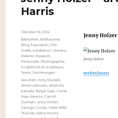
Harris
Veröffentlicht
Oktober 16, 2024
Jenny Holzer
am
Kategorien
Bibliothek
,
Bildhauerei
,
Blog
,
Exposition
,
Film
,
Grafik
,
Installation
,
Literatur
,
Malerei
,
Museum
,
Jenny Holzer
Personalie
,
Photographie
,
Sculptrices et sculpteurs
,
„Jenny Holzer –
Texte
,
Zeichnungen
weiterlesen
Schlagwörter
Alex Katz
,
Amy Sherald
,
Annie Leibovitz
,
Artists for
Kamala
,
Betye Saar
,
Carrie
Mae Weems
,
Carroll
Dunham
,
enny Holzer
,
George Condo
,
Hank Willis
Thomas
,
Harris Victory