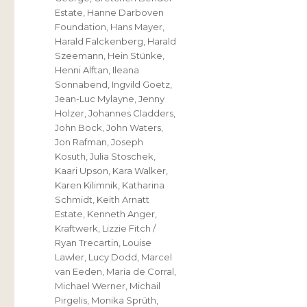
Estate
,
Hanne Darboven
Foundation
,
Hans Mayer
,
Harald Falckenberg
,
Harald
Szeemann
,
Hein Stünke
,
Henni Alftan
,
Ileana
Sonnabend
,
Ingvild Goetz
,
Jean-Luc Mylayne
,
Jenny
Holzer
,
Johannes Cladders
,
John Bock
,
John Waters
,
Jon Rafman
,
Joseph
Kosuth
,
Julia Stoschek
,
Kaari Upson
,
Kara Walker
,
Karen Kilimnik
,
Katharina
Schmidt
,
Keith Arnatt
Estate
,
Kenneth Anger
,
Kraftwerk
,
Lizzie Fitch /
Ryan Trecartin
,
Louise
Lawler
,
Lucy Dodd
,
Marcel
van Eeden
,
Maria de Corral
,
Michael Werner
,
Michail
Pirgelis
,
Monika Sprüth
,