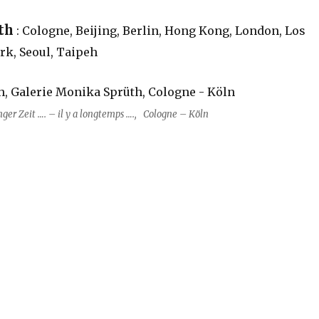
th
: Cologne, Beijing, Berlin, Hong Kong, London, Los
rk, Seoul, Taipeh
nger Zeit …. – il y a longtemps …., Cologne – Köln
 Jahrzehnte für die Kunst ….“