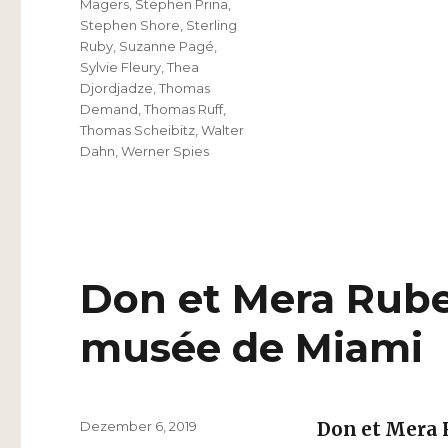
Magers
,
Stephen Prina
,
Stephen Shore
,
Sterling
Ruby
,
Suzanne Pagé
,
Sylvie Fleury
,
Thea
Djordjadze
,
Thomas
Demand
,
Thomas Ruff
,
Thomas Scheibitz
,
Walter
Dahn
,
Werner Spies
Don et Mera Rube
musée de Miami
Veröffentlicht
Dezember 6, 2019
Don et Mera 
am