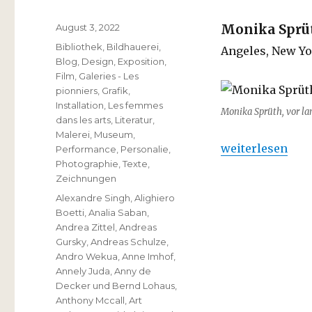
Veröffentlicht
August 3, 2022
Monika Sprü
am
Kategorien
Bibliothek
,
Bildhauerei
,
Angeles, New Yo
Blog
,
Design
,
Exposition
,
Film
,
Galeries - Les
pionniers
,
Grafik
,
Installation
,
Les femmes
Monika Sprüth, vor la
dans les arts
,
Literatur
,
Malerei
,
Museum
,
„Monika Sprüth :
weiterlesen
Performance
,
Personalie
,
Photographie
,
Texte
,
Zeichnungen
Schlagwörter
Alexandre Singh
,
Alighiero
Boetti
,
Analia Saban
,
Andrea Zittel
,
Andreas
Gursky
,
Andreas Schulze
,
Andro Wekua
,
Anne Imhof
,
Annely Juda
,
Anny de
Decker und Bernd Lohaus
,
Anthony Mccall
,
Art