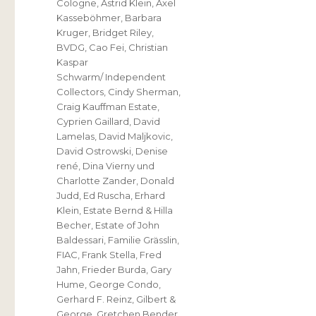
Cologne
,
Astrid Klein
,
Axel
Kasseböhmer
,
Barbara
Kruger
,
Bridget Riley
,
BVDG
,
Cao Fei
,
Christian
Kaspar
Schwarm/ Independent
Collectors
,
Cindy Sherman
,
Craig Kauffman Estate
,
Cyprien Gaillard
,
David
Lamelas
,
David Maljkovic
,
David Ostrowski
,
Denise
rené
,
Dina Vierny und
Charlotte Zander
,
Donald
Judd
,
Ed Ruscha
,
Erhard
Klein
,
Estate Bernd & Hilla
Becher
,
Estate of John
Baldessari
,
Familie Grässlin
,
FIAC
,
Frank Stella
,
Fred
Jahn
,
Frieder Burda
,
Gary
Hume
,
George Condo
,
Gerhard F. Reinz
,
Gilbert &
George
,
Gretchen Bender