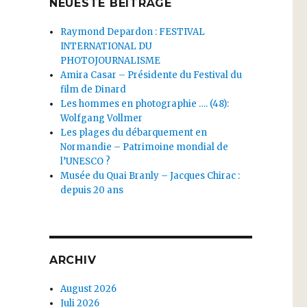
NEUESTE BEITRÄGE
Raymond Depardon : FESTIVAL
INTERNATIONAL DU
PHOTOJOURNALISME
Amira Casar – Présidente du Festival du
film de Dinard
Les hommes en photographie …. (48):
Wolfgang Vollmer
Les plages du débarquement en
Normandie – Patrimoine mondial de
l’UNESCO ?
Musée du Quai Branly – Jacques Chirac :
depuis 20 ans
ARCHIV
August 2026
Juli 2026