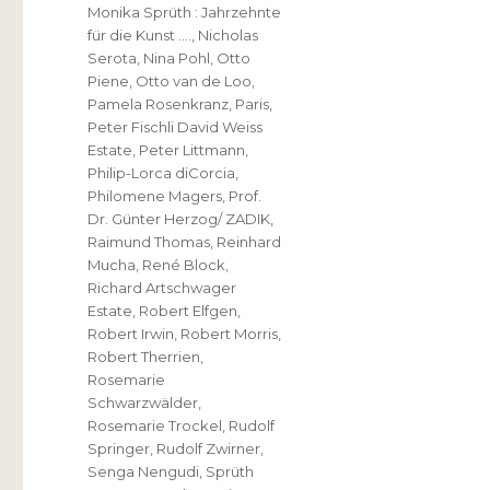
Monika Sprüth : Jahrzehnte
für die Kunst ….
,
Nicholas
Serota
,
Nina Pohl
,
Otto
Piene
,
Otto van de Loo
,
Pamela Rosenkranz
,
Paris
,
Peter Fischli David Weiss
Estate
,
Peter Littmann
,
Philip-Lorca diCorcia
,
Philomene Magers
,
Prof.
Dr. Günter Herzog/ ZADIK
,
Raimund Thomas
,
Reinhard
Mucha
,
René Block
,
Richard Artschwager
Estate
,
Robert Elfgen
,
Robert Irwin
,
Robert Morris
,
Robert Therrien
,
Rosemarie
Schwarzwälder
,
Rosemarie Trockel
,
Rudolf
Springer
,
Rudolf Zwirner
,
Senga Nengudi
,
Sprüth