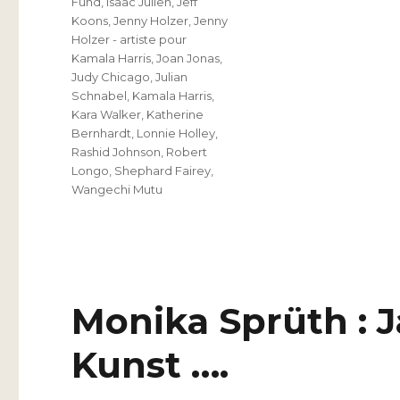
Fund
,
Isaac Julien
,
Jeff
Koons
,
Jenny Holzer
,
Jenny
Holzer - artiste pour
Kamala Harris
,
Joan Jonas
,
Judy Chicago
,
Julian
Schnabel
,
Kamala Harris
,
Kara Walker
,
Katherine
Bernhardt
,
Lonnie Holley
,
Rashid Johnson
,
Robert
Longo
,
Shephard Fairey
,
Wangechi Mutu
Monika Sprüth : J
Kunst ….