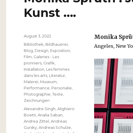
Kunst ….
Veröffentlicht
August 3, 2022
Monika Sprü
am
Kategorien
Bibliothek
,
Bildhauerei
,
Angeles, New Yo
Blog
,
Design
,
Exposition
,
Film
,
Galeries - Les
pionniers
,
Grafik
,
Installation
,
Les femmes
dans les arts
,
Literatur
,
Malerei
,
Museum
,
Performance
,
Personalie
,
Photographie
,
Texte
,
Zeichnungen
Schlagwörter
Alexandre Singh
,
Alighiero
Boetti
,
Analia Saban
,
Andrea Zittel
,
Andreas
Gursky
,
Andreas Schulze
,