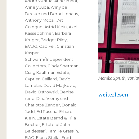
Andro Wekua
,
Anne Imhof
,
Annely Juda
,
Anny de
Decker und Bernd Lohaus
,
Anthony Mccall
,
Art
Cologne
,
Astrid Klein
,
Axel
Kasseböhmer
,
Barbara
Kruger
,
Bridget Riley
,
BVDG
,
Cao Fei
,
Christian
Kaspar
Schwarm/ Independent
Collectors
,
Cindy Sherman
,
Craig Kauffman Estate
,
Monika Sprüth, vor la
Cyprien Gaillard
,
David
Lamelas
,
David Maljkovic
,
David Ostrowski
,
Denise
„Monika Sprüth :
weiterlesen
rené
,
Dina Vierny und
Charlotte Zander
,
Donald
Judd
,
Ed Ruscha
,
Erhard
Klein
,
Estate Bernd & Hilla
Becher
,
Estate of John
Baldessari
,
Familie Grässlin
,
FIAC
,
Frank Stella
,
Fred