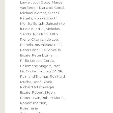
Lawler
,
Lucy Dodd
,
Marcel
van Eeden
,
Maria de Corral
,
Michael Werner
,
Michail
Pirgelis
,
Monika Sprüth
,
Monika Sprüth : Jahrzehnte
für die Kunst ….
,
Nicholas
Serota
,
Nina Pohl
,
Otto
Piene
,
Otto van de Loo
,
Pamela Rosenkranz
,
Paris
,
Peter Fischli David Weiss
Estate
,
Peter Littmann
,
Philip-Lorca diCorcia
,
Philomene Magers
,
Prof.
Dr. Günter Herzog/ ZADIK
,
Raimund Thomas
,
Reinhard
Mucha
,
René Block
,
Richard Artschwager
Estate
,
Robert Elfgen
,
Robert Irwin
,
Robert Morris
,
Robert Therrien
,
Rosemarie