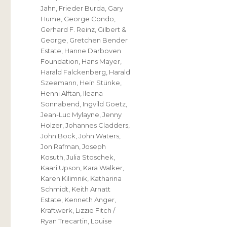
Jahn
,
Frieder Burda
,
Gary
Hume
,
George Condo
,
Gerhard F. Reinz
,
Gilbert &
George
,
Gretchen Bender
Estate
,
Hanne Darboven
Foundation
,
Hans Mayer
,
Harald Falckenberg
,
Harald
Szeemann
,
Hein Stünke
,
Henni Alftan
,
Ileana
Sonnabend
,
Ingvild Goetz
,
Jean-Luc Mylayne
,
Jenny
Holzer
,
Johannes Cladders
,
John Bock
,
John Waters
,
Jon Rafman
,
Joseph
Kosuth
,
Julia Stoschek
,
Kaari Upson
,
Kara Walker
,
Karen Kilimnik
,
Katharina
Schmidt
,
Keith Arnatt
Estate
,
Kenneth Anger
,
Kraftwerk
,
Lizzie Fitch /
Ryan Trecartin
,
Louise