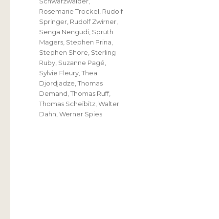
Schwarzwälder
,
Rosemarie Trockel
,
Rudolf
Springer
,
Rudolf Zwirner
,
Senga Nengudi
,
Sprüth
Magers
,
Stephen Prina
,
Stephen Shore
,
Sterling
Ruby
,
Suzanne Pagé
,
Sylvie Fleury
,
Thea
Djordjadze
,
Thomas
Demand
,
Thomas Ruff
,
Thomas Scheibitz
,
Walter
Dahn
,
Werner Spies