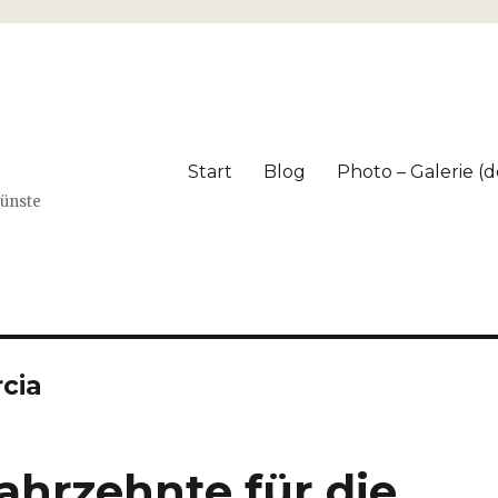
Start
Blog
Photo – Galerie (dé
Künste
rcia
ahrzehnte für die