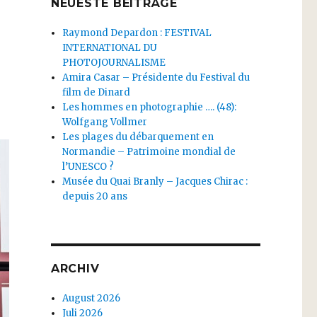
NEUESTE BEITRÄGE
Raymond Depardon : FESTIVAL
INTERNATIONAL DU
PHOTOJOURNALISME
Amira Casar – Présidente du Festival du
film de Dinard
Les hommes en photographie …. (48):
Wolfgang Vollmer
Les plages du débarquement en
Normandie – Patrimoine mondial de
l’UNESCO ?
Musée du Quai Branly – Jacques Chirac :
depuis 20 ans
ARCHIV
August 2026
Juli 2026