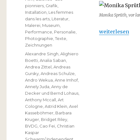
pionniers
,
Grafik
,
Installation
,
Les femmes
Monika Sprüth, vor la
dans les arts
,
Literatur
,
Malerei
,
Museum
,
„Monika Sprüth :
weiterlesen
Performance
,
Personalie
,
Photographie
,
Texte
,
Zeichnungen
Schlagwörter
Alexandre Singh
,
Alighiero
Boetti
,
Analia Saban
,
Andrea Zittel
,
Andreas
Gursky
,
Andreas Schulze
,
Andro Wekua
,
Anne Imhof
,
Annely Juda
,
Anny de
Decker und Bernd Lohaus
,
Anthony Mccall
,
Art
Cologne
,
Astrid Klein
,
Axel
Kasseböhmer
,
Barbara
Kruger
,
Bridget Riley
,
BVDG
,
Cao Fei
,
Christian
Kaspar
Schwarm/ Independent