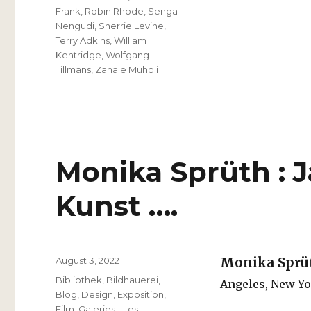
Frank
,
Robin Rhode
,
Senga
Nengudi
,
Sherrie Levine
,
Terry Adkins
,
William
Kentridge
,
Wolfgang
Tillmans
,
Zanale Muholi
Monika Sprüth : J
Kunst ….
Veröffentlicht
August 3, 2022
Monika Sprü
am
Kategorien
Bibliothek
,
Bildhauerei
,
Angeles, New Yo
Blog
,
Design
,
Exposition
,
Film
,
Galeries - Les