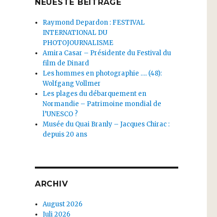
NEUESTE BEITRÄGE
Raymond Depardon : FESTIVAL
INTERNATIONAL DU
PHOTOJOURNALISME
Amira Casar – Présidente du Festival du
film de Dinard
Les hommes en photographie …. (48):
Wolfgang Vollmer
Les plages du débarquement en
Normandie – Patrimoine mondial de
l’UNESCO ?
Musée du Quai Branly – Jacques Chirac :
depuis 20 ans
ARCHIV
August 2026
Juli 2026