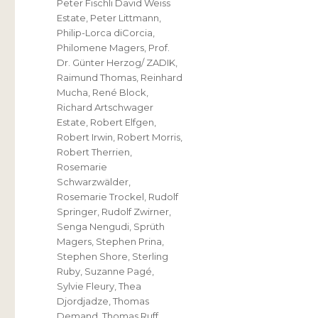
Peter Fischli David Weiss
Estate
,
Peter Littmann
,
Philip-Lorca diCorcia
,
Philomene Magers
,
Prof.
Dr. Günter Herzog/ ZADIK
,
Raimund Thomas
,
Reinhard
Mucha
,
René Block
,
Richard Artschwager
Estate
,
Robert Elfgen
,
Robert Irwin
,
Robert Morris
,
Robert Therrien
,
Rosemarie
Schwarzwälder
,
Rosemarie Trockel
,
Rudolf
Springer
,
Rudolf Zwirner
,
Senga Nengudi
,
Sprüth
Magers
,
Stephen Prina
,
Stephen Shore
,
Sterling
Ruby
,
Suzanne Pagé
,
Sylvie Fleury
,
Thea
Djordjadze
,
Thomas
Demand
,
Thomas Ruff
,