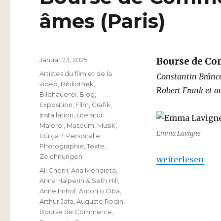
âmes (Paris)
Veröffentlicht
Januar 23, 2025
Bourse de C
am
Kategorien
Artistes du film et de la
Constantin Brâncu
vidéo
,
Bibliothek
,
Robert Frank et au
Bildhauerei
,
Blog
,
Exposition
,
Film
,
Grafik
,
Installation
,
Literatur
,
Malerei
,
Museum
,
Musik
,
Emma Lavigne
Où ça ?
,
Personalie
,
Photographie
,
Texte
,
Zeichnungen
„Bourse de Comm
weiterlesen
Schlagwörter
Ali Cherri
,
Ana Mendieta
,
Anna Halperin & Seth Hill
,
Anne Imhof
,
Antonio Oba
,
Arthur Jafa
,
Auguste Rodin
,
Bourse de Commerce
,