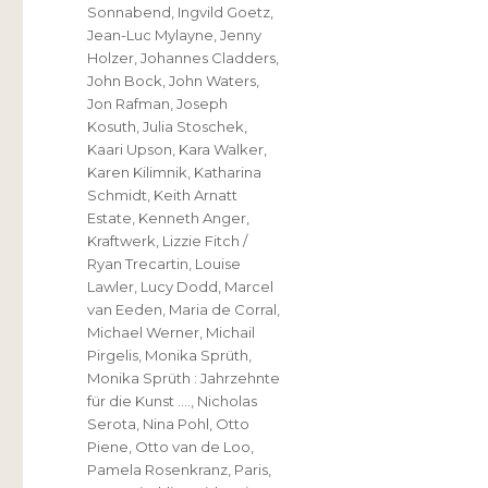
Sonnabend
,
Ingvild Goetz
,
Jean-Luc Mylayne
,
Jenny
Holzer
,
Johannes Cladders
,
John Bock
,
John Waters
,
Jon Rafman
,
Joseph
Kosuth
,
Julia Stoschek
,
Kaari Upson
,
Kara Walker
,
Karen Kilimnik
,
Katharina
Schmidt
,
Keith Arnatt
Estate
,
Kenneth Anger
,
Kraftwerk
,
Lizzie Fitch /
Ryan Trecartin
,
Louise
Lawler
,
Lucy Dodd
,
Marcel
van Eeden
,
Maria de Corral
,
Michael Werner
,
Michail
Pirgelis
,
Monika Sprüth
,
Monika Sprüth : Jahrzehnte
für die Kunst ….
,
Nicholas
Serota
,
Nina Pohl
,
Otto
Piene
,
Otto van de Loo
,
Pamela Rosenkranz
,
Paris
,