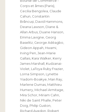
Bourse de Commerce -
Corps et âmes (Paris)
,
Cecilia Bengolea
,
Claude
Cahun
,
Constantin
Brâncuși
,
David Hammons
,
Deana Lawson
,
Diane &
Allan Arbus
,
Duane Hanson
,
Emma Lavigne
,
Georg
Baselitz
,
George Adéagbo
,
Gideon Appah
,
Hwami
,
Irving Pen
,
Jean-Marie
Gallais
,
Kara Walker
,
Kerry
James Marshall
,
Kudzanai-
Violet
,
LaToya Ruby Frazier
,
Lorna Simpson
,
Lynette
Yiadom-Boakye
,
Man Ray
,
Marlene Dumas
,
Matthieu
Humery
,
Michael Armitage
,
Mira Schor
,
Miriam Cahn
,
Niki de Saint Phalle
,
Peter
Doig
,
Philip Guston
,
Richard Avedon
,
Robert