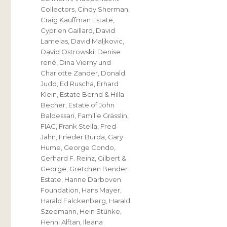
Collectors
,
Cindy Sherman
,
Craig Kauffman Estate
,
Cyprien Gaillard
,
David
Lamelas
,
David Maljkovic
,
David Ostrowski
,
Denise
rené
,
Dina Vierny und
Charlotte Zander
,
Donald
Judd
,
Ed Ruscha
,
Erhard
Klein
,
Estate Bernd & Hilla
Becher
,
Estate of John
Baldessari
,
Familie Grässlin
,
FIAC
,
Frank Stella
,
Fred
Jahn
,
Frieder Burda
,
Gary
Hume
,
George Condo
,
Gerhard F. Reinz
,
Gilbert &
George
,
Gretchen Bender
Estate
,
Hanne Darboven
Foundation
,
Hans Mayer
,
Harald Falckenberg
,
Harald
Szeemann
,
Hein Stünke
,
Henni Alftan
,
Ileana