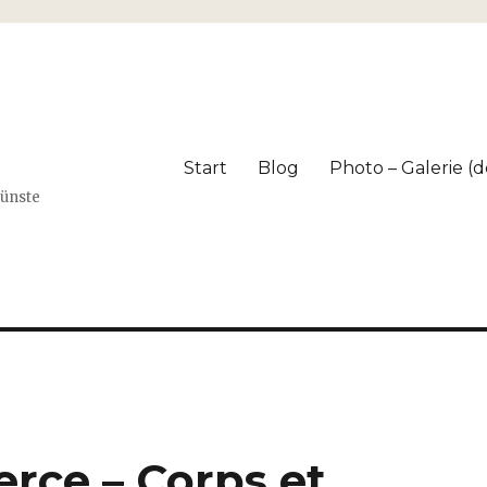
Start
Blog
Photo – Galerie (dé
Künste
rce – Corps et