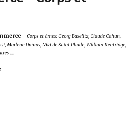
ommerce
–
Corps et âmes: Georg Baselitz, Claude Cahun,
și, Marlene Dumas, Niki de Saint Phalle, William Kentridge,
tres ….
erce – Corps et âmes (Paris)“