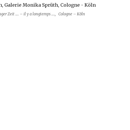
nger Zeit …. – il y a longtemps …., Cologne – Köln
 Jahrzehnte für die Kunst ….“