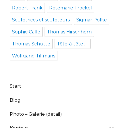
Robert Frank
Rosemarie Trockel
Sculptrices et sculpteurs
Sigmar Polke
Sophie Calle
Thomas Hirschhorn
Thomas Schütte
Tête-à-tête ….
Wolfgang Tillmans
Start
Blog
Photo – Galerie (détail)
Unterme