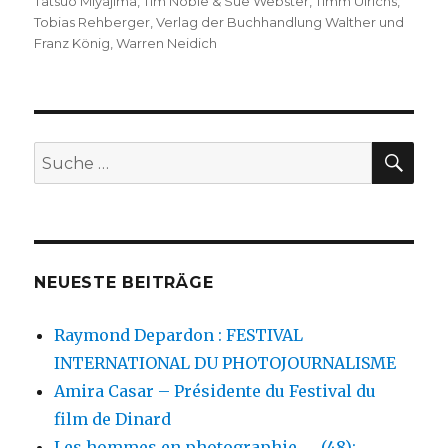
Tatsuo Miyajima
,
Tim Noble & Sue Webster
,
Timm Ulrichs
,
Tobias Rehberger
,
Verlag der Buchhandlung Walther und
Franz König
,
Warren Neidich
SU
Suche
nach:
NEUESTE BEITRÄGE
Raymond Depardon : FESTIVAL
INTERNATIONAL DU PHOTOJOURNALISME
Amira Casar – Présidente du Festival du
film de Dinard
Les hommes en photographie …. (48):