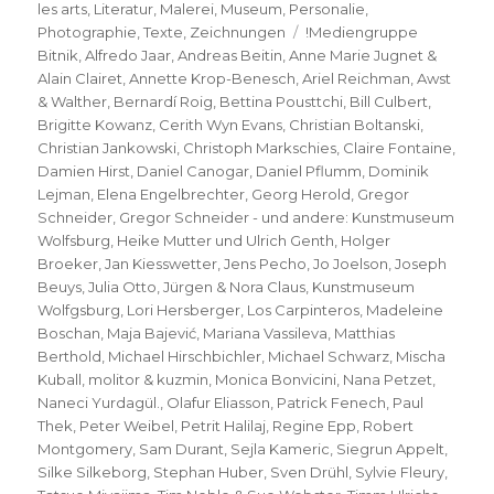
les arts
,
Literatur
,
Malerei
,
Museum
,
Personalie
,
Schlagwörter
Photographie
,
Texte
,
Zeichnungen
!Mediengruppe
Bitnik
,
Alfredo Jaar
,
Andreas Beitin
,
Anne Marie Jugnet &
Alain Clairet
,
Annette Krop-Benesch
,
Ariel Reichman
,
Awst
& Walther
,
Bernardí Roig
,
Bettina Pousttchi
,
Bill Culbert
,
Brigitte Kowanz
,
Cerith Wyn Evans
,
Christian Boltanski
,
Christian Jankowski
,
Christoph Markschies
,
Claire Fontaine
,
Damien Hirst
,
Daniel Canogar
,
Daniel Pflumm
,
Dominik
Lejman
,
Elena Engelbrechter
,
Georg Herold
,
Gregor
Schneider
,
Gregor Schneider - und andere: Kunstmuseum
Wolfsburg
,
Heike Mutter und Ulrich Genth
,
Holger
Broeker
,
Jan Kiesswetter
,
Jens Pecho
,
Jo Joelson
,
Joseph
Beuys
,
Julia Otto
,
Jürgen & Nora Claus
,
Kunstmuseum
Wolfgsburg
,
Lori Hersberger
,
Los Carpinteros
,
Madeleine
Boschan
,
Maja Bajević
,
Mariana Vassileva
,
Matthias
Berthold
,
Michael Hirschbichler
,
Michael Schwarz
,
Mischa
Kuball
,
molitor & kuzmin
,
Monica Bonvicini
,
Nana Petzet
,
Naneci Yurdagül.
,
Olafur Eliasson
,
Patrick Fenech
,
Paul
Thek
,
Peter Weibel
,
Petrit Halilaj
,
Regine Epp
,
Robert
Montgomery
,
Sam Durant
,
Sejla Kameric
,
Siegrun Appelt
,
Silke Silkeborg
,
Stephan Huber
,
Sven Drühl
,
Sylvie Fleury
,