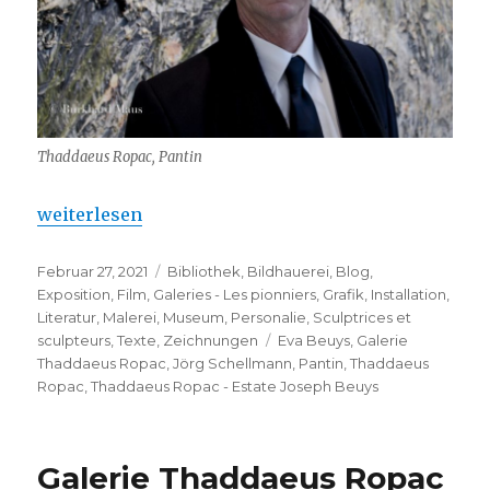
Thaddaeus Ropac, Pantin
„Thaddaeus Ropac – Estate Joseph Beuys“
weiterlesen
Veröffentlicht
Kategorien
Februar 27, 2021
Bibliothek
,
Bildhauerei
,
Blog
,
am
Exposition
,
Film
,
Galeries - Les pionniers
,
Grafik
,
Installation
,
Literatur
,
Malerei
,
Museum
,
Personalie
,
Sculptrices et
Schlagwörter
sculpteurs
,
Texte
,
Zeichnungen
Eva Beuys
,
Galerie
Thaddaeus Ropac
,
Jörg Schellmann
,
Pantin
,
Thaddaeus
Ropac
,
Thaddaeus Ropac - Estate Joseph Beuys
Galerie Thaddaeus Ropac