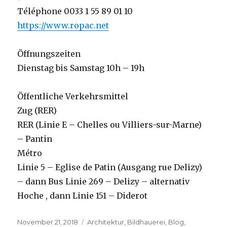
Téléphone 0033 1 55 89 01 10
https://www.ropac.net
Öffnungszeiten
Dienstag bis Samstag 10h – 19h
Öffentliche Verkehrsmittel
Zug (RER)
RER (Linie E –
Chelles ou Villiers-sur-Marne)
– Pantin
Métro
Linie 5 – Eglise de Patin (Ausgang rue Delizy)
– dann Bus Linie 269 – Delizy – alternativ
Hoche , dann Linie 151 – Diderot
Veröffentlicht
Kategorien
November 21, 2018
Architektur
,
Bildhauerei
,
Blog
,