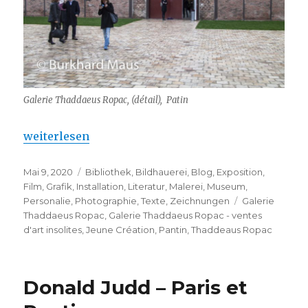
Galerie Thaddaeus Ropac, (détail), Patin
„Galerie Thaddaeus Ropac – ventes d’art insolites“
weiterlesen
Veröffentlicht
Kategorien
Mai 9, 2020
Bibliothek
,
Bildhauerei
,
Blog
,
Exposition
,
am
Film
,
Grafik
,
Installation
,
Literatur
,
Malerei
,
Museum
,
Schlagwörter
Personalie
,
Photographie
,
Texte
,
Zeichnungen
Galerie
Thaddaeus Ropac
,
Galerie Thaddaeus Ropac - ventes
d'art insolites
,
Jeune Création
,
Pantin
,
Thaddeaus Ropac
Donald Judd – Paris et