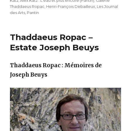
Katz
,
Alex Katz : L'eau et plus encore (Pantin)
,
Galerie
Thaddaeus Ropac
,
Henri-François Debailleux
,
Les Journal
des Arts
,
Pantin
Thaddaeus Ropac –
Estate Joseph Beuys
Thaddaeus Ropac : Mémoires de
Joseph Beuys