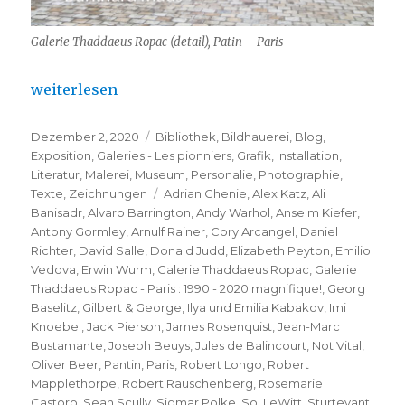
Galerie Thaddaeus Ropac (detail), Patin – Paris
„Galerie Thaddaeus Ropac – Paris : 1990 – 2020, ma
weiterlesen
Veröffentlicht
Kategorien
Dezember 2, 2020
Bibliothek
,
Bildhauerei
,
Blog
,
am
Exposition
,
Galeries - Les pionniers
,
Grafik
,
Installation
,
Literatur
,
Malerei
,
Museum
,
Personalie
,
Photographie
,
Schlagwörter
Texte
,
Zeichnungen
Adrian Ghenie
,
Alex Katz
,
Ali
Banisadr
,
Alvaro Barrington
,
Andy Warhol
,
Anselm Kiefer
,
Antony Gormley
,
Arnulf Rainer
,
Cory Arcangel
,
Daniel
Richter
,
David Salle
,
Donald Judd
,
Elizabeth Peyton
,
Emilio
Vedova
,
Erwin Wurm
,
Galerie Thaddaeus Ropac
,
Galerie
Thaddaeus Ropac - Paris : 1990 - 2020 magnifique!
,
Georg
Baselitz
,
Gilbert & George
,
Ilya und Emilia Kabakov
,
Imi
Knoebel
,
Jack Pierson
,
James Rosenquist
,
Jean-Marc
Bustamante
,
Joseph Beuys
,
Jules de Balincourt
,
Not Vital
,
Oliver Beer
,
Pantin
,
Paris
,
Robert Longo
,
Robert
Mapplethorpe
,
Robert Rauschenberg
,
Rosemarie
Castoro
,
Sean Scully
,
Sigmar Polke
,
Sol LeWitt
,
Sturtevant
,