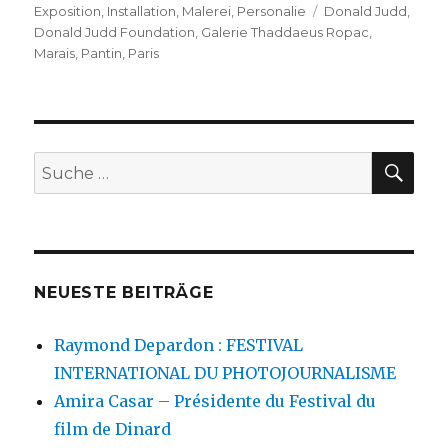
am
Schlagwörter
Exposition
,
Installation
,
Malerei
,
Personalie
Donald Judd
,
Donald Judd Foundation
,
Galerie Thaddaeus Ropac
,
Marais
,
Pantin
,
Paris
SU
Suche
nach:
NEUESTE BEITRÄGE
Raymond Depardon : FESTIVAL
INTERNATIONAL DU PHOTOJOURNALISME
Amira Casar – Présidente du Festival du
film de Dinard