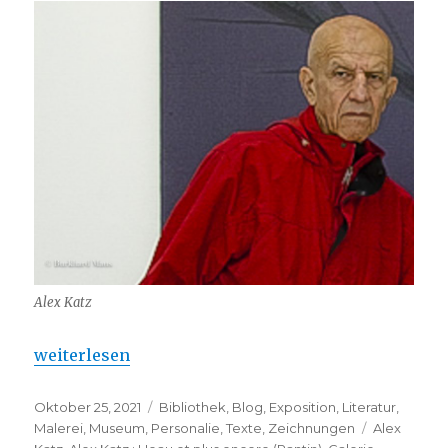
Alex Katz
„Alex Katz : L’eau et plus encore (Pantin)“
weiterlesen
Veröffentlicht
Kategorien
Oktober 25, 2021
Bibliothek
,
Blog
,
Exposition
,
Literatur
,
am
Schlagwört
Malerei
,
Museum
,
Personalie
,
Texte
,
Zeichnungen
Alex