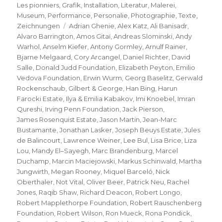
am
Les pionniers
,
Grafik
,
Installation
,
Literatur
,
Malerei
,
Museum
,
Performance
,
Personalie
,
Photographie
,
Texte
,
Schlagwörter
Zeichnungen
Adrian Ghenie
,
Alex Katz
,
Ali Banisadr
,
Alvaro Barrington
,
Amos Gitaï
,
Andreas Slominski
,
Andy
Warhol
,
Anselm Kiefer
,
Antony Gormley
,
Arnulf Rainer
,
Bjarne Melgaard
,
Cory Arcangel
,
Daniel Richter
,
David
Salle
,
Donald Judd Foundation
,
Elizabeth Peyton
,
Emilio
Vedova Foundation
,
Erwin Wurm
,
Georg Baselitz
,
Gerwald
Rockenschaub
,
Gilbert & George
,
Han Bing
,
Harun
Farocki Estate
,
Ilya & Emilia Kabakov
,
Imi Knoebel
,
Imran
Qureshi
,
Irving Penn Foundation
,
Jack Pierson
,
James Rosenquist Estate
,
Jason Martin
,
Jean-Marc
Bustamante
,
Jonathan Lasker
,
Joseph Beuys Estate
,
Jules
de Balincourt
,
Lawrence Weiner
,
Lee Bul
,
Lisa Brice
,
Liza
Lou
,
Mandy El–Sayegh
,
Marc Brandenburg
,
Marcel
Duchamp
,
Marcin Maciejowski
,
Markus Schinwald
,
Martha
Jungwirth
,
Megan Rooney
,
Miquel Barceló
,
Nick
Oberthaler
,
Not Vital
,
Oliver Beer
,
Patrick Neu
,
Rachel
Jones
,
Raqib Shaw
,
Richard Deacon
,
Robert Longo
,
Robert Mapplethorpe Foundation
,
Robert Rauschenberg
Foundation
,
Robert Wilson
,
Ron Mueck
,
Rona Pondick
,