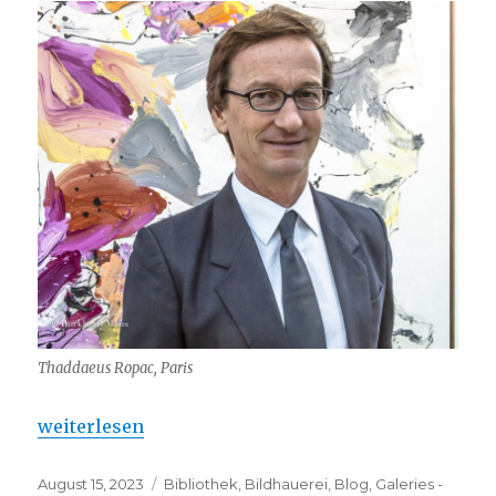
Thaddaeus Ropac, Paris
„Thaddaeus Ropac – galeriste depuis 1983“
weiterlesen
Veröffentlicht
Kategorien
August 15, 2023
Bibliothek
,
Bildhauerei
,
Blog
,
Galeries -