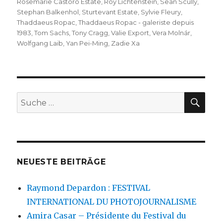
Rosemarie Castoro Estate
,
Roy Lichtenstein
,
Sean Scully
,
Stephan Balkenhol
,
Sturtevant Estate
,
Sylvie Fleury
,
Thaddaeus Ropac
,
Thaddaeus Ropac - galeriste depuis
1983
,
Tom Sachs
,
Tony Cragg
,
Valie Export
,
Vera Molnár
,
Wolfgang Laib
,
Yan Pei-Ming
,
Zadie Xa
SU
Suche
nach:
NEUESTE BEITRÄGE
Raymond Depardon : FESTIVAL
INTERNATIONAL DU PHOTOJOURNALISME
Amira Casar – Présidente du Festival du