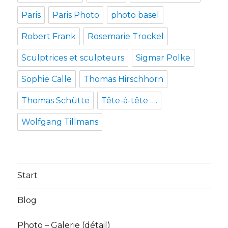
Paris
Paris Photo
photo basel
Robert Frank
Rosemarie Trockel
Sculptrices et sculpteurs
Sigmar Polke
Sophie Calle
Thomas Hirschhorn
Thomas Schütte
Tête-à-tête ….
Wolfgang Tillmans
Start
Blog
Photo – Galerie (détail)