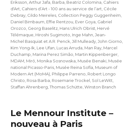
Eriksson
,
Arthur Jafa
,
Barba
,
Beatriz Colomina
,
Cahiers
d'Art
,
Cahiers d’Art - 100 ans au service de l’art
,
Cécile
Debray
,
Cildo Meireles
,
Collection Peggy Guggenheim
,
Daniel Birnbaum
,
Effie Rentzou
,
Ever Goya
,
Gabriel
Orozco
,
Georg Baselitz
,
Hans Ulrich Obrist
,
Hervé
Télémaque
,
Hiroshi Sugimoto
,
Inge Mahn
,
Jean-
Michel Basquiat et A.R. Penck
,
Jill Mulleady
,
John Giorno
,
Kim Yong-Ik
,
Lee Ufan
,
Lucas Arruda
,
Man Ray
,
Marcel
Duchamp
,
Marina Perez Simão
,
Martin Kippenberger
,
MDAM
,
Miró
,
Monika Sosnowska
,
Musée Benaki
,
Musée
national Picasso-Paris
,
Musée Reina Sofía
,
Museum of
Modern Art (MoMA)
,
Philippe Parreno
,
Robert Longo
Christo
,
Rosa Barba
,
Rosemarie Trockel
,
Sol LeWitt
,
Staffan Ahrenberg
,
Thomas Schütte
,
Winston Branch
Le Mennour Institute –
nouveau à Paris