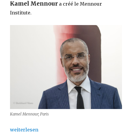
Kamel Mennour
a créé le Mennour
Institute.
Kamel Mennour, Paris
„Le Mennour Institute – nouveau à Paris“
weiterlesen