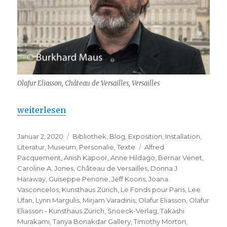
Olafur Eliasson, Château de Versailles, Versailles
„Olafur Eliasson – Kunsthaus Zürich“
weiterlesen
Veröffentlicht
Kategorien
Januar 2, 2020
Bibliothek
,
Blog
,
Exposition
,
Installation
,
am
Schlagwörter
Literatur
,
Museum
,
Personalie
,
Texte
Alfred
Pacquement
,
Anish Kapoor
,
Anne Hildago
,
Bernar Venet
,
Caroline A. Jones
,
Château de Versailles
,
Donna J.
Haraway
,
Guiseppe Penone
,
Jeff Koons
,
Joana
Vasconcelos
,
Kunsthaus Zürich
,
Le Fonds pour Paris
,
Lee
Ufan
,
Lynn Margulis
,
Mirjam Varadinis
,
Olafur Eliasson
,
Olafur
Eliasson - Kunsthaus Zürich
,
Snoeck-Verlag
,
Takashi
Murakami
,
Tanya Bonakdar Gallery
,
Timothy Morton
,