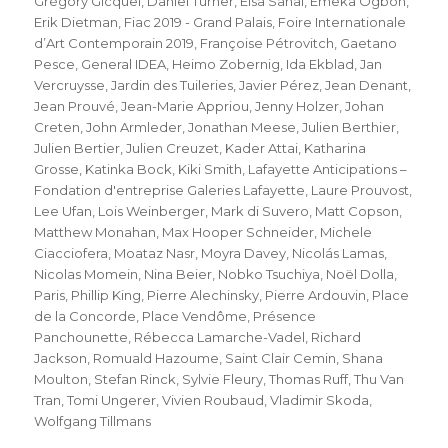
Grégory Gicquel
,
Daniel Turner
,
Elsa Sahal
,
Emeka Ogboh
,
Erik Dietman
,
Fiac 2019 - Grand Palais
,
Foire Internationale
d’Art Contemporain 2019
,
Françoise Pétrovitch
,
Gaetano
Pesce
,
General IDEA
,
Heimo Zobernig
,
Ida Ekblad
,
Jan
Vercruysse
,
Jardin des Tuileries
,
Javier Pérez
,
Jean Denant
,
Jean Prouvé
,
Jean-Marie Appriou
,
Jenny Holzer
,
Johan
Creten
,
John Armleder
,
Jonathan Meese
,
Julien Berthier
,
Julien Bertier
,
Julien Creuzet
,
Kader Attai
,
Katharina
Grosse
,
Katinka Bock
,
Kiki Smith
,
Lafayette Anticipations –
Fondation d'entreprise Galeries Lafayette
,
Laure Prouvost
,
Lee Ufan
,
Lois Weinberger
,
Mark di Suvero
,
Matt Copson
,
Matthew Monahan
,
Max Hooper Schneider
,
Michele
Ciacciofera
,
Moataz Nasr
,
Moyra Davey
,
Nicolás Lamas
,
Nicolas Momein
,
Nina Beier
,
Nobko Tsuchiya
,
Noël Dolla
,
Paris
,
Phillip King
,
Pierre Alechinsky
,
Pierre Ardouvin
,
Place
de la Concorde
,
Place Vendôme
,
Présence
Panchounette
,
Rébecca Lamarche-Vadel
,
Richard
Jackson
,
Romuald Hazoume
,
Saint Clair Cemin
,
Shana
Moulton
,
Stefan Rinck
,
Sylvie Fleury
,
Thomas Ruff
,
Thu Van
Tran
,
Tomi Ungerer
,
Vivien Roubaud
,
Vladimir Skoda
,
Wolfgang Tillmans