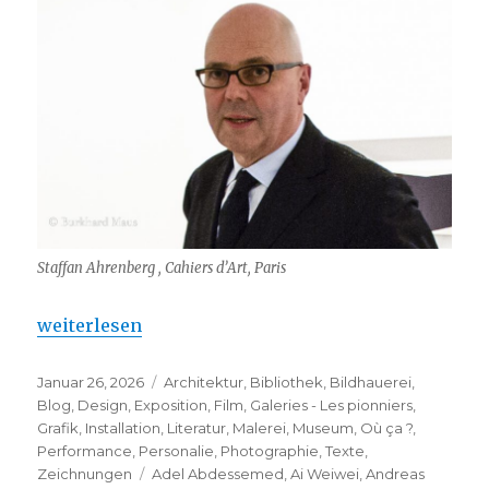
Staffan Ahrenberg , Cahiers d’Art, Paris
„Cahiers d’Art – 100 ans au service de l’art“
weiterlesen
Veröffentlicht
Kategorien
Januar 26, 2026
Architektur
,
Bibliothek
,
Bildhauerei
,
am
Blog
,
Design
,
Exposition
,
Film
,
Galeries - Les pionniers
,
Grafik
,
Installation
,
Literatur
,
Malerei
,
Museum
,
Où ça ?
,
Performance
,
Personalie
,
Photographie
,
Texte
,
Schlagwörter
Zeichnungen
Adel Abdessemed
,
Ai Weiwei
,
Andreas