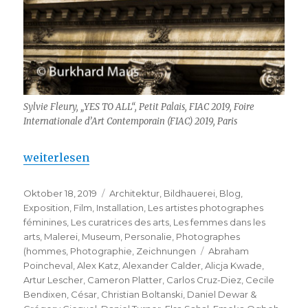
Sylvie Fleury, „YES TO ALL“, Petit Palais, FIAC 2019, Foire
Internationale d’Art Contemporain (FIAC) 2019, Paris
„Fiac 2019 – Grand Palais, Petit Palais, Jardin des Tu
weiterlesen
Veröffentlicht
Kategorien
Oktober 18, 2019
Architektur
,
Bildhauerei
,
Blog
,
am
Exposition
,
Film
,
Installation
,
Les artistes photographes
féminines
,
Les curatrices des arts
,
Les femmes dans les
arts
,
Malerei
,
Museum
,
Personalie
,
Photographes
Schlagwörter
(hommes
,
Photographie
,
Zeichnungen
Abraham
Poincheval
,
Alex Katz
,
Alexander Calder
,
Alicja Kwade
,
Artur Lescher
,
Cameron Platter
,
Carlos Cruz-Diez
,
Cecile
Bendixen
,
César
,
Christian Boltanski
,
Daniel Dewar &