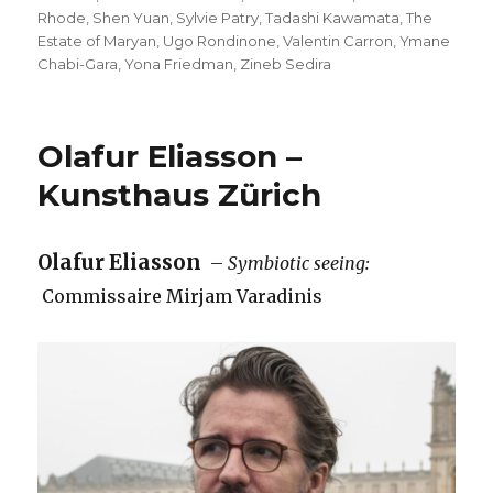
Rhode
,
Shen Yuan
,
Sylvie Patry
,
Tadashi Kawamata
,
The
Estate of Maryan
,
Ugo Rondinone
,
Valentin Carron
,
Ymane
Chabi-Gara
,
Yona Friedman
,
Zineb Sedira
Olafur Eliasson –
Kunsthaus Zürich
Olafur Eliasson
–
Symbiotic seeing:
Commissaire Mirjam Varadinis