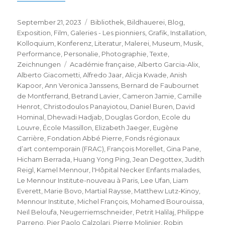
Veröffentlicht
Kategorien
September 21, 2023
Bibliothek
,
Bildhauerei
,
Blog
,
am
Exposition
,
Film
,
Galeries - Les pionniers
,
Grafik
,
Installation
,
Kolloquium
,
Konferenz
,
Literatur
,
Malerei
,
Museum
,
Musik
,
Performance
,
Personalie
,
Photographie
,
Texte
,
Schlagwörter
Zeichnungen
Académie française
,
Alberto Garcia-Alix
,
Alberto Giacometti
,
Alfredo Jaar
,
Alicja Kwade
,
Anish
Kapoor
,
Ann Veronica Janssens
,
Bernard de Faubournet
de Montferrand
,
Betrand Lavier
,
Cameron Jamie
,
Camille
Henrot
,
Christodoulos Panayiotou
,
Daniel Buren
,
David
Hominal
,
Dhewadi Hadjab
,
Douglas Gordon
,
Ecole du
Louvre
,
École Massillon
,
Elizabeth Jaeger
,
Eugène
Carrière
,
Fondation Abbé Pierre
,
Fonds régionaux
d’art contemporain (FRAC)
,
François Morellet
,
Gina Pane
,
Hicham Berrada
,
Huang Yong Ping
,
Jean Degottex
,
Judith
Reigl
,
Kamel Mennour
,
l'Hôpital Necker Enfants malades
,
Le Mennour Institute-nouveau à Paris
,
Lee Ufan
,
Liam
Everett
,
Marie Bovo
,
Martial Raysse
,
Matthew Lutz-Kinoy
,
Mennour Institute
,
Michel François
,
Mohamed Bourouissa
,
Neïl Beloufa
,
Neugerriemschneider
,
Petrit Halilaj
,
Philippe
Parreno
,
Pier Paolo Calzolari
,
Pierre Molinier
,
Robin