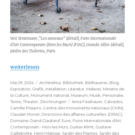
Veit Stratmann ,“Les anneaux“ (détail), Foire Internationale
d’Art Contemporain (Hors les Murs) (FIAC), Grande Allée (détail),
Jardin des Tuileries, Paris
„Rendez-vous aux Jardins 2024“
weiterlesen
Veröffentlicht
Kategorien
Mai 29, 2024
Architektur
,
Bibliothek
,
Bildhauerei
,
Blog
,
am
Exposition
,
Grafik
,
Installation
,
Literatur
,
Malerei
,
Ministre de
la Culture
,
Monument national
,
Museum
,
Musik
,
Personalie
,
Schlagwörter
Texte
,
Theater
,
Zeichnungen
Anna Fasshauer
,
Calvados
,
Camille Pissarro
,
Centre des monuments nationaux (CMN)
,
Claudet Monet
,
Directions des affaires culturelles (DRAC)
,
Domaine Grand-Daubeuf
,
Eure
,
Foire Internationale d'Art
Contemporain - Hors les Murs
,
Gustav Klimt
,
Gustave
Caillebotte
,
Henri Matisse
,
Jardin des Plantes
,
Jardin des