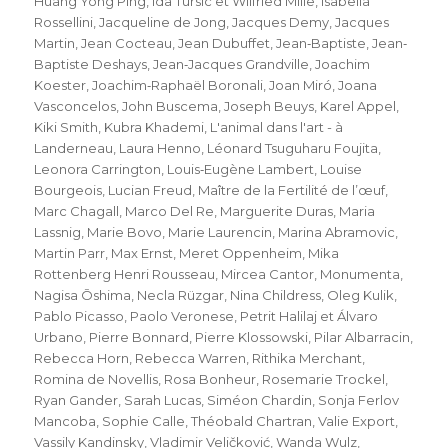
Huang Yong Ping
,
Ida Tursic et Wilfried Mille
,
Isabella
Rossellini
,
Jacqueline de Jong
,
Jacques Demy
,
Jacques
Martin
,
Jean Cocteau
,
Jean Dubuffet
,
Jean‐Baptiste
,
Jean‐
Baptiste Deshays
,
Jean‐Jacques Grandville
,
Joachim
Koester
,
Joachim‐Raphaël Boronali
,
Joan Miró
,
Joana
Vasconcelos
,
John Buscema
,
Joseph Beuys
,
Karel Appel
,
Kiki Smith
,
Kubra Khademi
,
L'animal dans l'art - à
Landerneau
,
Laura Henno
,
Léonard Tsuguharu Foujita
,
Leonora Carrington
,
Louis‐Eugène Lambert
,
Louise
Bourgeois
,
Lucian Freud
,
Maître de la Fertilité de l’œuf
,
Marc Chagall
,
Marco Del Re
,
Marguerite Duras
,
Maria
Lassnig
,
Marie Bovo
,
Marie Laurencin
,
Marina Abramovic
,
Martin Parr
,
Max Ernst
,
Meret Oppenheim
,
Mika
Rottenberg Henri Rousseau
,
Mircea Cantor
,
Monumenta
,
Nagisa Ōshima
,
Necla Rüzgar
,
Nina Childress
,
Oleg Kulik
,
Pablo Picasso
,
Paolo Veronese
,
Petrit Halilaj et Álvaro
Urbano
,
Pierre Bonnard
,
Pierre Klossowski
,
Pilar Albarracin
,
Rebecca Horn
,
Rebecca Warren
,
Rithika Merchant
,
Romina de Novellis
,
Rosa Bonheur
,
Rosemarie Trockel
,
Ryan Gander
,
Sarah Lucas
,
Siméon Chardin
,
Sonja Ferlov
Mancoba
,
Sophie Calle
,
Théobald Chartran
,
Valie Export
,
Vassily Kandinsky
,
Vladimir Veličković
,
Wanda Wulz
,