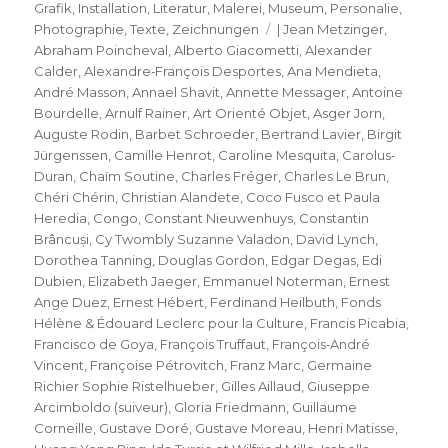
am
Grafik
,
Installation
,
Literatur
,
Malerei
,
Museum
,
Personalie
,
Schlagwörter
Photographie
,
Texte
,
Zeichnungen
| Jean Metzinger
,
Abraham Poincheval
,
Alberto Giacometti
,
Alexander
Calder
,
Alexandre‐François Desportes
,
Ana Mendieta
,
André Masson
,
Annael Shavit
,
Annette Messager
,
Antoine
Bourdelle
,
Arnulf Rainer
,
Art Orienté Objet
,
Asger Jorn
,
Auguste Rodin
,
Barbet Schroeder
,
Bertrand Lavier
,
Birgit
Jürgenssen
,
Camille Henrot
,
Caroline Mesquita
,
Carolus‐
Duran
,
Chaïm Soutine
,
Charles Fréger
,
Charles Le Brun
,
Chéri Chérin
,
Christian Alandete
,
Coco Fusco et Paula
Heredia
,
Congo
,
Constant Nieuwenhuys
,
Constantin
Brâncuși
,
Cy Twombly Suzanne Valadon
,
David Lynch
,
Dorothea Tanning
,
Douglas Gordon
,
Edgar Degas
,
Edi
Dubien
,
Elizabeth Jaeger
,
Emmanuel Noterman
,
Ernest
Ange Duez
,
Ernest Hébert
,
Ferdinand Heilbuth
,
Fonds
Hélène & Édouard Leclerc pour la Culture
,
Francis Picabia
,
Francisco de Goya
,
François Truffaut
,
François‐André
Vincent
,
Françoise Pétrovitch
,
Franz Marc
,
Germaine
Richier Sophie Ristelhueber
,
Gilles Aillaud
,
Giuseppe
Arcimboldo (suiveur)
,
Gloria Friedmann
,
Guillaume
Corneille
,
Gustave Doré
,
Gustave Moreau
,
Henri Matisse
,