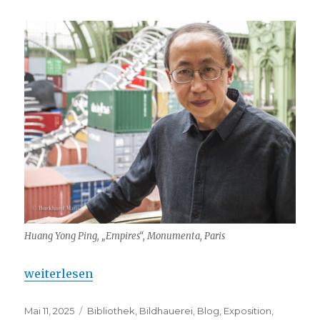
Huang Yong Ping, „Empires“, Monumenta, Paris
„L’animal dans l’art – à Landerneau“
weiterlesen
Veröffentlicht
Kategorien
Mai 11, 2025
Bibliothek
,
Bildhauerei
,
Blog
,
Exposition
,