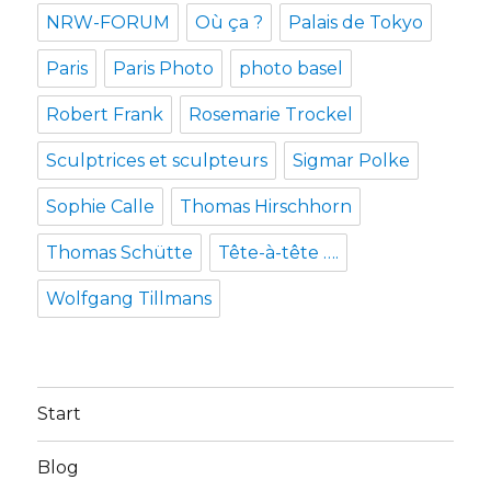
NRW-FORUM
Où ça ?
Palais de Tokyo
Paris
Paris Photo
photo basel
Robert Frank
Rosemarie Trockel
Sculptrices et sculpteurs
Sigmar Polke
Sophie Calle
Thomas Hirschhorn
Thomas Schütte
Tête-à-tête ….
Wolfgang Tillmans
Start
Blog