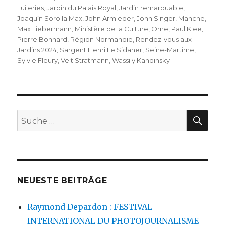
Tuileries
,
Jardin du Palais Royal
,
Jardin remarquable
,
Joaquín Sorolla Max
,
John Armleder
,
John Singer
,
Manche
,
Max Liebermann
,
Ministère de la Culture
,
Orne
,
Paul Klee
,
Pierre Bonnard
,
Région Normandie
,
Rendez-vous aux
Jardins 2024
,
Sargent Henri Le Sidaner
,
Seine-Martime
,
Sylvie Fleury
,
Veit Stratmann
,
Wassily Kandinsky
SU
Suche
nach:
NEUESTE BEITRÄGE
Raymond Depardon : FESTIVAL
INTERNATIONAL DU PHOTOJOURNALISME