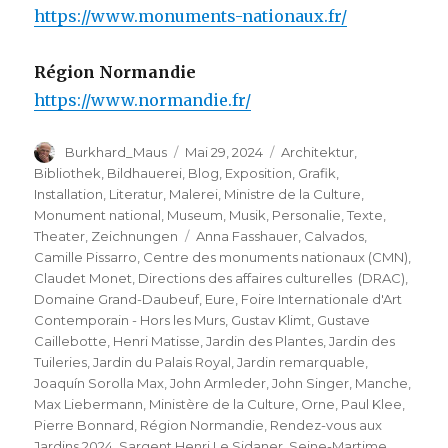
https://www.monuments-nationaux.fr/
Région Normandie
https://www.normandie.fr/
Autor
Veröffentlicht
Kategorien
Burkhard_Maus
Mai 29, 2024
Architektur
,
am
Bibliothek
,
Bildhauerei
,
Blog
,
Exposition
,
Grafik
,
Installation
,
Literatur
,
Malerei
,
Ministre de la Culture
,
Monument national
,
Museum
,
Musik
,
Personalie
,
Texte
,
Schlagwörter
Theater
,
Zeichnungen
Anna Fasshauer
,
Calvados
,
Camille Pissarro
,
Centre des monuments nationaux (CMN)
,
Claudet Monet
,
Directions des affaires culturelles (DRAC)
,
Domaine Grand-Daubeuf
,
Eure
,
Foire Internationale d'Art
Contemporain - Hors les Murs
,
Gustav Klimt
,
Gustave
Caillebotte
,
Henri Matisse
,
Jardin des Plantes
,
Jardin des
Tuileries
,
Jardin du Palais Royal
,
Jardin remarquable
,
Joaquín Sorolla Max
,
John Armleder
,
John Singer
,
Manche
,
Max Liebermann
,
Ministère de la Culture
,
Orne
,
Paul Klee
,
Pierre Bonnard
,
Région Normandie
,
Rendez-vous aux
Jardins 2024
,
Sargent Henri Le Sidaner
,
Seine-Martime
,