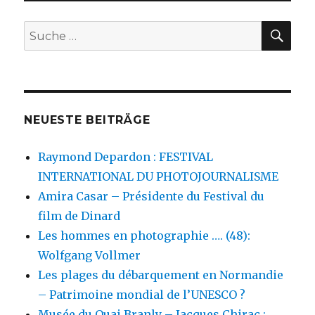
SU
Suche
nach:
NEUESTE BEITRÄGE
Raymond Depardon : FESTIVAL
INTERNATIONAL DU PHOTOJOURNALISME
Amira Casar – Présidente du Festival du
film de Dinard
Les hommes en photographie …. (48):
Wolfgang Vollmer
Les plages du débarquement en Normandie
– Patrimoine mondial de l’UNESCO ?
Musée du Quai Branly – Jacques Chirac :