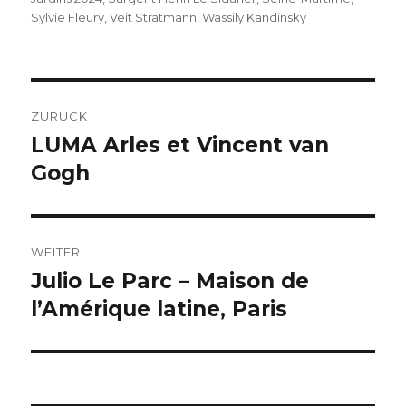
Sylvie Fleury
,
Veit Stratmann
,
Wassily Kandinsky
Beitragsnavigation
ZURÜCK
LUMA Arles et Vincent van
Vorheriger
Beitrag:
Gogh
WEITER
Julio Le Parc – Maison de
Nächster
Beitrag:
l’Amérique latine, Paris