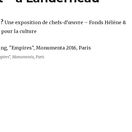
?
Une exposition de chefs-d’œuvre – Fonds Hélène &
 pour la culture
pires“, Monumenta, Paris
’art – à Landerneau“