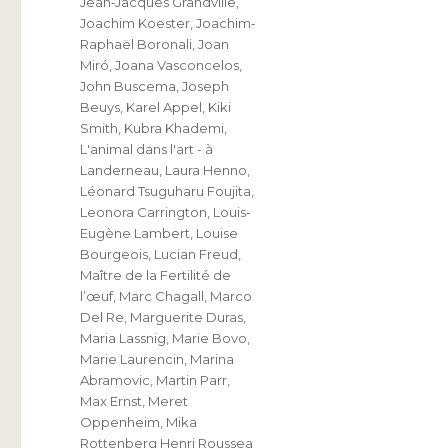
Jean‐Jacques Grandville
,
Joachim Koester
,
Joachim‐
Raphaël Boronali
,
Joan
Miró
,
Joana Vasconcelos
,
John Buscema
,
Joseph
Beuys
,
Karel Appel
,
Kiki
Smith
,
Kubra Khademi
,
L'animal dans l'art - à
Landerneau
,
Laura Henno
,
Léonard Tsuguharu Foujita
,
Leonora Carrington
,
Louis‐
Eugène Lambert
,
Louise
Bourgeois
,
Lucian Freud
,
Maître de la Fertilité de
l’œuf
,
Marc Chagall
,
Marco
Del Re
,
Marguerite Duras
,
Maria Lassnig
,
Marie Bovo
,
Marie Laurencin
,
Marina
Abramovic
,
Martin Parr
,
Max Ernst
,
Meret
Oppenheim
,
Mika
Rottenberg Henri Roussea