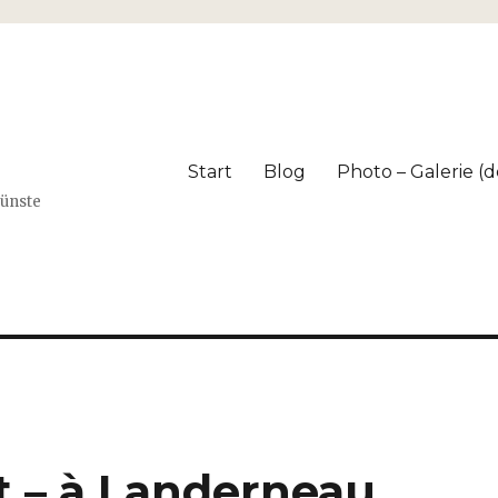
Start
Blog
Photo – Galerie (dé
Künste
t
rt – à Landerneau