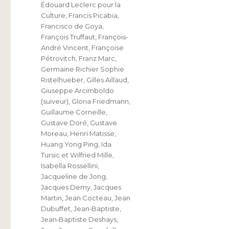
Édouard Leclerc pour la
Culture
,
Francis Picabia
,
Francisco de Goya
,
François Truffaut
,
François‐
André Vincent
,
Françoise
Pétrovitch
,
Franz Marc
,
Germaine Richier Sophie
Ristelhueber
,
Gilles Aillaud
,
Giuseppe Arcimboldo
(suiveur)
,
Gloria Friedmann
,
Guillaume Corneille
,
Gustave Doré
,
Gustave
Moreau
,
Henri Matisse
,
Huang Yong Ping
,
Ida
Tursic et Wilfried Mille
,
Isabella Rossellini
,
Jacqueline de Jong
,
Jacques Demy
,
Jacques
Martin
,
Jean Cocteau
,
Jean
Dubuffet
,
Jean‐Baptiste
,
Jean‐Baptiste Deshays
,