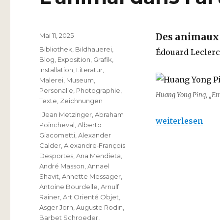
Veröffentlicht
Mai 11, 2025
Des animaux 
am
Kategorien
Bibliothek
,
Bildhauerei
,
Édouard Leclerc
Blog
,
Exposition
,
Grafik
,
Installation
,
Literatur
,
Malerei
,
Museum
,
Personalie
,
Photographie
,
Huang Yong Ping, „Em
Texte
,
Zeichnungen
Schlagwörter
| Jean Metzinger
,
Abraham
„L’animal dans l
weiterlesen
Poincheval
,
Alberto
Giacometti
,
Alexander
Calder
,
Alexandre‐François
Desportes
,
Ana Mendieta
,
André Masson
,
Annael
Shavit
,
Annette Messager
,
Antoine Bourdelle
,
Arnulf
Rainer
,
Art Orienté Objet
,
Asger Jorn
,
Auguste Rodin
,
Barbet Schroeder
,