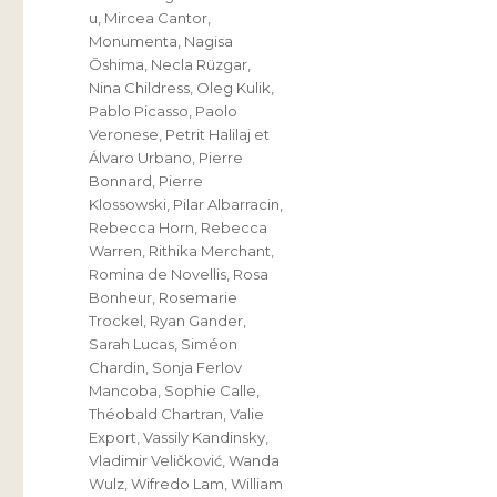
u
,
Mircea Cantor
,
Monumenta
,
Nagisa
Ōshima
,
Necla Rüzgar
,
Nina Childress
,
Oleg Kulik
,
Pablo Picasso
,
Paolo
Veronese
,
Petrit Halilaj et
Álvaro Urbano
,
Pierre
Bonnard
,
Pierre
Klossowski
,
Pilar Albarracin
,
Rebecca Horn
,
Rebecca
Warren
,
Rithika Merchant
,
Romina de Novellis
,
Rosa
Bonheur
,
Rosemarie
Trockel
,
Ryan Gander
,
Sarah Lucas
,
Siméon
Chardin
,
Sonja Ferlov
Mancoba
,
Sophie Calle
,
Théobald Chartran
,
Valie
Export
,
Vassily Kandinsky
,
Vladimir Veličković
,
Wanda
Wulz
,
Wifredo Lam
,
William