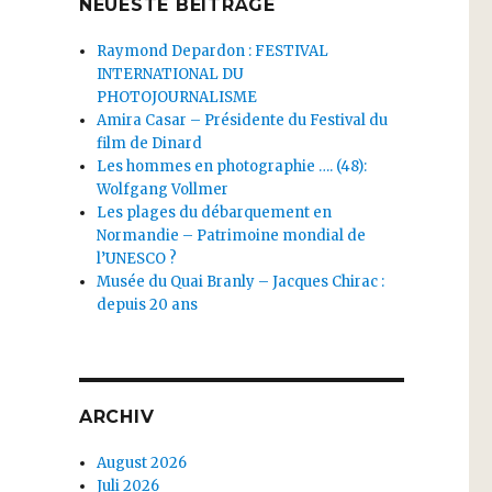
NEUESTE BEITRÄGE
Raymond Depardon : FESTIVAL
INTERNATIONAL DU
PHOTOJOURNALISME
Amira Casar – Présidente du Festival du
film de Dinard
Les hommes en photographie …. (48):
Wolfgang Vollmer
Les plages du débarquement en
Normandie – Patrimoine mondial de
l’UNESCO ?
Musée du Quai Branly – Jacques Chirac :
depuis 20 ans
ARCHIV
August 2026
Juli 2026