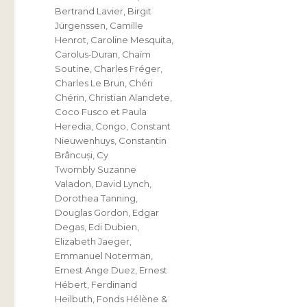
Bertrand Lavier
,
Birgit
Jürgenssen
,
Camille
Henrot
,
Caroline Mesquita
,
Carolus‐Duran
,
Chaïm
Soutine
,
Charles Fréger
,
Charles Le Brun
,
Chéri
Chérin
,
Christian Alandete
,
Coco Fusco et Paula
Heredia
,
Congo
,
Constant
Nieuwenhuys
,
Constantin
Brâncuși
,
Cy
Twombly Suzanne
Valadon
,
David Lynch
,
Dorothea Tanning
,
Douglas Gordon
,
Edgar
Degas
,
Edi Dubien
,
Elizabeth Jaeger
,
Emmanuel Noterman
,
Ernest Ange Duez
,
Ernest
Hébert
,
Ferdinand
Heilbuth
,
Fonds Hélène &