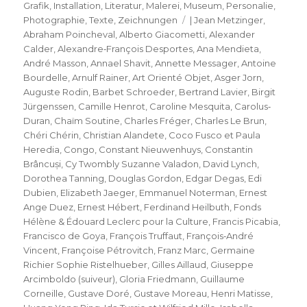
am
Grafik
,
Installation
,
Literatur
,
Malerei
,
Museum
,
Personalie
,
Schlagwörter
Photographie
,
Texte
,
Zeichnungen
| Jean Metzinger
,
Abraham Poincheval
,
Alberto Giacometti
,
Alexander
Calder
,
Alexandre‐François Desportes
,
Ana Mendieta
,
André Masson
,
Annael Shavit
,
Annette Messager
,
Antoine
Bourdelle
,
Arnulf Rainer
,
Art Orienté Objet
,
Asger Jorn
,
Auguste Rodin
,
Barbet Schroeder
,
Bertrand Lavier
,
Birgit
Jürgenssen
,
Camille Henrot
,
Caroline Mesquita
,
Carolus‐
Duran
,
Chaïm Soutine
,
Charles Fréger
,
Charles Le Brun
,
Chéri Chérin
,
Christian Alandete
,
Coco Fusco et Paula
Heredia
,
Congo
,
Constant Nieuwenhuys
,
Constantin
Brâncuși
,
Cy Twombly Suzanne Valadon
,
David Lynch
,
Dorothea Tanning
,
Douglas Gordon
,
Edgar Degas
,
Edi
Dubien
,
Elizabeth Jaeger
,
Emmanuel Noterman
,
Ernest
Ange Duez
,
Ernest Hébert
,
Ferdinand Heilbuth
,
Fonds
Hélène & Édouard Leclerc pour la Culture
,
Francis Picabia
,
Francisco de Goya
,
François Truffaut
,
François‐André
Vincent
,
Françoise Pétrovitch
,
Franz Marc
,
Germaine
Richier Sophie Ristelhueber
,
Gilles Aillaud
,
Giuseppe
Arcimboldo (suiveur)
,
Gloria Friedmann
,
Guillaume
Corneille
,
Gustave Doré
,
Gustave Moreau
,
Henri Matisse
,