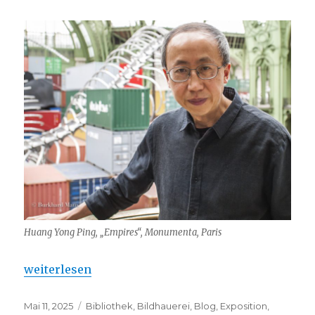
Huang Yong Ping, „Empires“, Monumenta, Paris
„L’animal dans l’art – à Landerneau“
weiterlesen
Veröffentlicht
Kategorien
Mai 11, 2025
Bibliothek
,
Bildhauerei
,
Blog
,
Exposition
,