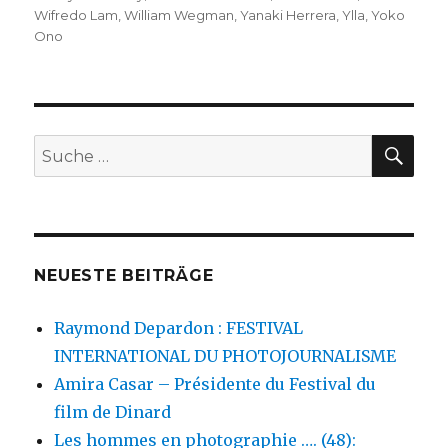
Wifredo Lam
,
William Wegman
,
Yanaki Herrera
,
Ylla
,
Yoko
Ono
SU
Suche
nach:
NEUESTE BEITRÄGE
Raymond Depardon : FESTIVAL
INTERNATIONAL DU PHOTOJOURNALISME
Amira Casar – Présidente du Festival du
film de Dinard
Les hommes en photographie …. (48):