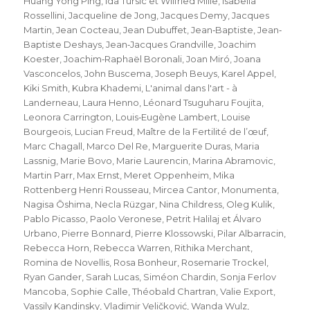
Huang Yong Ping
,
Ida Tursic et Wilfried Mille
,
Isabella
Rossellini
,
Jacqueline de Jong
,
Jacques Demy
,
Jacques
Martin
,
Jean Cocteau
,
Jean Dubuffet
,
Jean‐Baptiste
,
Jean‐
Baptiste Deshays
,
Jean‐Jacques Grandville
,
Joachim
Koester
,
Joachim‐Raphaël Boronali
,
Joan Miró
,
Joana
Vasconcelos
,
John Buscema
,
Joseph Beuys
,
Karel Appel
,
Kiki Smith
,
Kubra Khademi
,
L'animal dans l'art - à
Landerneau
,
Laura Henno
,
Léonard Tsuguharu Foujita
,
Leonora Carrington
,
Louis‐Eugène Lambert
,
Louise
Bourgeois
,
Lucian Freud
,
Maître de la Fertilité de l’œuf
,
Marc Chagall
,
Marco Del Re
,
Marguerite Duras
,
Maria
Lassnig
,
Marie Bovo
,
Marie Laurencin
,
Marina Abramovic
,
Martin Parr
,
Max Ernst
,
Meret Oppenheim
,
Mika
Rottenberg Henri Rousseau
,
Mircea Cantor
,
Monumenta
,
Nagisa Ōshima
,
Necla Rüzgar
,
Nina Childress
,
Oleg Kulik
,
Pablo Picasso
,
Paolo Veronese
,
Petrit Halilaj et Álvaro
Urbano
,
Pierre Bonnard
,
Pierre Klossowski
,
Pilar Albarracin
,
Rebecca Horn
,
Rebecca Warren
,
Rithika Merchant
,
Romina de Novellis
,
Rosa Bonheur
,
Rosemarie Trockel
,
Ryan Gander
,
Sarah Lucas
,
Siméon Chardin
,
Sonja Ferlov
Mancoba
,
Sophie Calle
,
Théobald Chartran
,
Valie Export
,
Vassily Kandinsky
,
Vladimir Veličković
,
Wanda Wulz
,