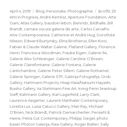
Veröffentlicht
Kategorien
Schlagwörter
April 4, 2019
Blog
,
Personalie
,
Photographie
&co119
,
29
am
Arts in Progress
,
André Kertész
,
Aperture Foundation
,
Arte
Giani
,
Atlas Gallery
,
baudoin lebon
,
Benrido
,
Bildhalle
,
Bill
Brandt
,
camara oscura galeria de arte
,
Carlos Carvalho
Arte Contemporanea
,
Catherine et André Hug
,
Dorothée
Nilsson
,
Edward Burtynsky
,
Elina Brotherus
,
Ellen Kooi
,
Fabian & Claude Walter Galerie
,
Flatland Gallery
,
Florence
Henri
,
Francesca Woodman
,
Frauke Eigen
,
Galerie 94
,
Galerie Alex Schlesinger
,
Galerie Caroline O’Breen
,
Galerie Clairefontaine
,
Galerie Fontana
,
Galerie
L’antichambre
,
Galerie Peter Sillem
,
Galerie Rothamel
,
Galerie Springer
,
Galerie STP
,
Galerija Fotografija
,
Grob
Gallery
,
Hartmann Projects
,
Hisaji Hara/Natsumi Hayashi
,
Ibasho Gallery
,
Ira Stehmann Fine Art
,
Irving Penn Jeanloup
Sieff
,
Kahmann Gallery
,
Karl Lagerfeld
,
Larry Clark
,
Laurence Aegerter
,
Laurent Marthaler Contemporary
,
Loretta Lux
,
Luisa Catucci Gallery
,
Man Ray
,
Michael
O'Brien
,
Nick Brandt
,
Patrick Demarcherlier
,
Persiehl &
Heine
,
Petra Gut Contemporary
,
Philipp Giegel
,
photo
basel
,
Photon Galerija
,
Raw Gallery
,
Roger Ballen
,
Sally