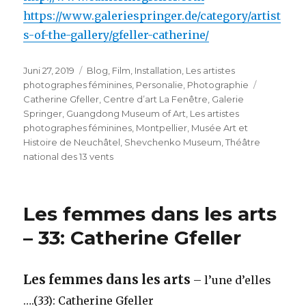
https://www.galeriespringer.de/category/artist
s-of-the-gallery/gfeller-catherine/
Veröffentlicht
Kategorien
Juni 27, 2019
Blog
,
Film
,
Installation
,
Les artistes
am
Schlagwö
photographes féminines
,
Personalie
,
Photographie
Catherine Gfeller
,
Centre d’art La Fenêtre
,
Galerie
Springer
,
Guangdong Museum of Art
,
Les artistes
photographes féminines
,
Montpellier
,
Musée Art et
Histoire de Neuchâtel
,
Shevchenko Museum
,
Théâtre
national des 13 vents
Les femmes dans les arts
– 33: Catherine Gfeller
Les femmes dans les arts
– l’une d’elles
….(33): Catherine Gfeller