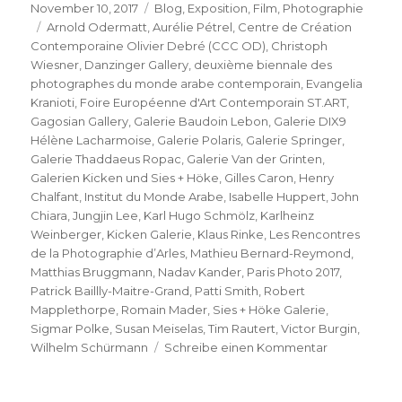
Veröffentlicht
Kategorien
November 10, 2017
Blog
,
Exposition
,
Film
,
Photographie
am
Schlagwörter
Arnold Odermatt
,
Aurélie Pétrel
,
Centre de Création
Contemporaine Olivier Debré (CCC OD)
,
Christoph
Wiesner
,
Danzinger Gallery
,
deuxième biennale des
photographes du monde arabe contemporain
,
Evangelia
Kranioti
,
Foire Européenne d'Art Contemporain ST.ART
,
Gagosian Gallery
,
Galerie Baudoin Lebon
,
Galerie DIX9
Hélène Lacharmoise
,
Galerie Polaris
,
Galerie Springer
,
Galerie Thaddaeus Ropac
,
Galerie Van der Grinten
,
Galerien Kicken und Sies + Höke
,
Gilles Caron
,
Henry
Chalfant
,
Institut du Monde Arabe
,
Isabelle Huppert
,
John
Chiara
,
Jungjin Lee
,
Karl Hugo Schmölz
,
Karlheinz
Weinberger
,
Kicken Galerie
,
Klaus Rinke
,
Les Rencontres
de la Photographie d’Arles
,
Mathieu Bernard-Reymond
,
Matthias Bruggmann
,
Nadav Kander
,
Paris Photo 2017
,
Patrick Baillly-Maitre-Grand
,
Patti Smith
,
Robert
Mapplethorpe
,
Romain Mader
,
Sies + Höke Galerie
,
Sigmar Polke
,
Susan Meiselas
,
Tim Rautert
,
Victor Burgin
,
zu
Wilhelm Schürmann
Schreibe einen Kommentar
Paris
Photo