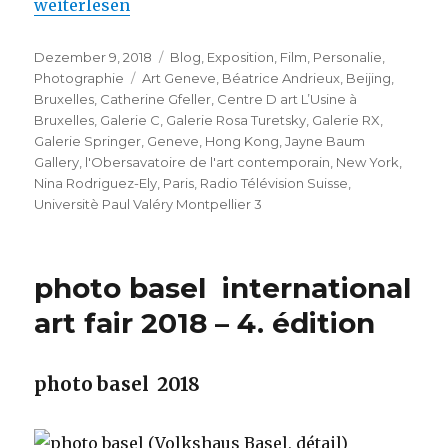
„Catherine Gfeller – Films, Photographies, Collage
weiterlesen
Veröffentlicht
Kategorien
Dezember 9, 2018
Blog
,
Exposition
,
Film
,
Personalie
,
am
Schlagwörter
Photographie
Art Geneve
,
Béatrice Andrieux
,
Beijing
,
Bruxelles
,
Catherine Gfeller
,
Centre D art L’Usine à
Bruxelles
,
Galerie C
,
Galerie Rosa Turetsky
,
Galerie RX
,
Galerie Springer
,
Geneve
,
Hong Kong
,
Jayne Baum
Gallery
,
l'Obersavatoire de l'art contemporain
,
New York
,
Nina Rodriguez-Ely
,
Paris
,
Radio Télévision Suisse
,
Universitè Paul Valéry Montpellier 3
photo basel international
art fair 2018 – 4. édition
photo basel 2018