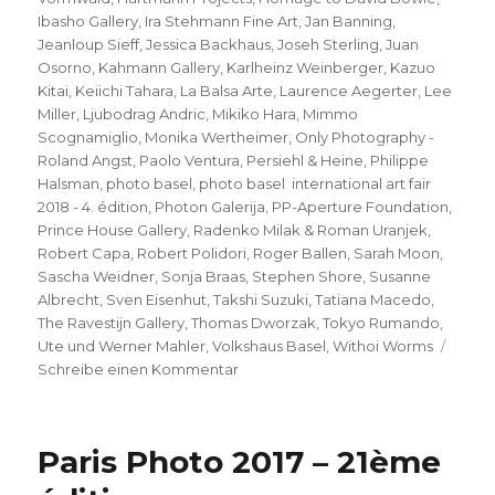
Ibasho Gallery
,
Ira Stehmann Fine Art
,
Jan Banning
,
Jeanloup Sieff
,
Jessica Backhaus
,
Joseh Sterling
,
Juan
Osorno
,
Kahmann Gallery
,
Karlheinz Weinberger
,
Kazuo
Kitai
,
Keiichi Tahara
,
La Balsa Arte
,
Laurence Aegerter
,
Lee
Miller
,
Ljubodrag Andric
,
Mikiko Hara
,
Mimmo
Scognamiglio
,
Monika Wertheimer
,
Only Photography -
Roland Angst
,
Paolo Ventura
,
Persiehl & Heine
,
Philippe
Halsman
,
photo basel
,
photo basel international art fair
2018 - 4. édition
,
Photon Galerija
,
PP-Aperture Foundation
,
Prince House Gallery
,
Radenko Milak & Roman Uranjek
,
Robert Capa
,
Robert Polidori
,
Roger Ballen
,
Sarah Moon
,
Sascha Weidner
,
Sonja Braas
,
Stephen Shore
,
Susanne
Albrecht
,
Sven Eisenhut
,
Takshi Suzuki
,
Tatiana Macedo
,
The Ravestijn Gallery
,
Thomas Dworzak
,
Tokyo Rumando
,
Ute und Werner Mahler
,
Volkshaus Basel
,
Withoi Worms
zu
Schreibe einen Kommentar
photo
basel
international
Paris Photo 2017 – 21ème
art
fair