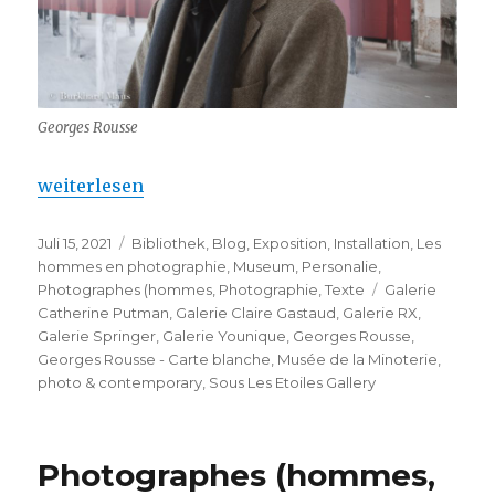
Georges Rousse
„Georges Rousse – Carte blanche“
weiterlesen
Veröffentlicht
Kategorien
Juli 15, 2021
Bibliothek
,
Blog
,
Exposition
,
Installation
,
Les
am
hommes en photographie
,
Museum
,
Personalie
,
Schlagwörter
Photographes (hommes
,
Photographie
,
Texte
Galerie
Catherine Putman
,
Galerie Claire Gastaud
,
Galerie RX
,
Galerie Springer
,
Galerie Younique
,
Georges Rousse
,
Georges Rousse - Carte blanche
,
Musée de la Minoterie
,
photo & contemporary
,
Sous Les Etoiles Gallery
Photographes (hommes,