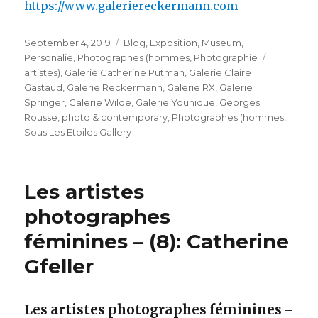
https://www.galeriereckermann.com
Veröffentlicht
Kategorien
September 4, 2019
Blog
,
Exposition
,
Museum
,
am
Schlagwör
Personalie
,
Photographes (hommes
,
Photographie
artistes)
,
Galerie Catherine Putman
,
Galerie Claire
Gastaud
,
Galerie Reckermann
,
Galerie RX
,
Galerie
Springer
,
Galerie Wilde
,
Galerie Younique
,
Georges
Rousse
,
photo & contemporary
,
Photographes (hommes
,
Sous Les Etoiles Gallery
Les artistes
photographes
féminines – (8): Catherine
Gfeller
Les artistes photographes féminines
–