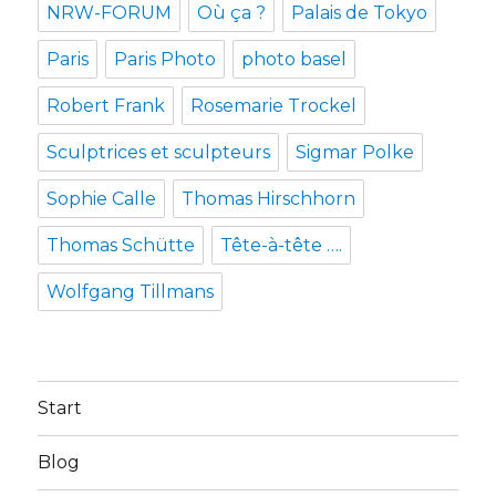
NRW-FORUM
Où ça ?
Palais de Tokyo
Paris
Paris Photo
photo basel
Robert Frank
Rosemarie Trockel
Sculptrices et sculpteurs
Sigmar Polke
Sophie Calle
Thomas Hirschhorn
Thomas Schütte
Tête-à-tête ….
Wolfgang Tillmans
Start
Blog