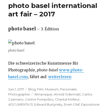
2017
photo basel international
–
21ème
art fair – 2017
édition
photo basel
– 3. Édition
photo basel
Die schweizerische Kunstmesse für
Photographie,
photo-basel
www.photo-
„photo basel international art 
basel.com
, fährt auf:
weiterlesen
Veröffentlicht
Kategorien
Juni 1, 2017
Blog
,
Film
,
Museum
,
Personalie
,
am
Schlagwörter
Photographie
Almanaque
,
Arnold Odermatt
,
Carlos
Caamano
,
Centre Pompidou
,
Chantal Molleur
,
dOCUMENTA 13
,
Edward Burtynsky
,
Erwin Olaf
,
Esposizione