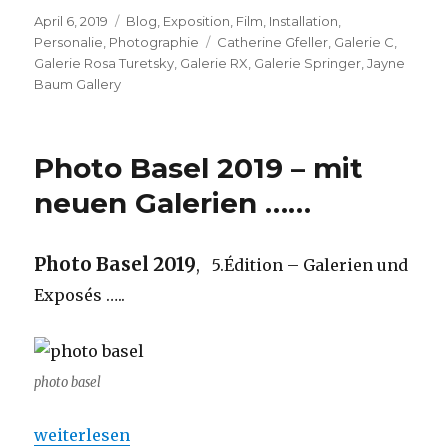
Veröffentlicht
Kategorien
April 6, 2019
Blog
,
Exposition
,
Film
,
Installation
,
am
Schlagwörter
Personalie
,
Photographie
Catherine Gfeller
,
Galerie C
,
Galerie Rosa Turetsky
,
Galerie RX
,
Galerie Springer
,
Jayne
Baum Gallery
Photo Basel 2019 – mit
neuen Galerien ……
Photo Basel 2019
, 5.Édition – Galerien und
Exposés …..
photo basel
„Photo Basel 2019 – mit neuen Galerien ……“
weiterlesen