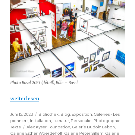
Photo Basel 2023 (détail), Bâle – Basel
„Photo Basel 2023 – 8. Ausgabe“
weiterlesen
Veröffentlicht
Kategorien
Juni 15, 2023
Bibliothek
,
Blog
,
Exposition
,
Galeries - Les
am
pionniers
,
Installation
,
Literatur
,
Personalie
,
Photographie
,
Schlagwörter
Texte
Alex Kyser Foundation
,
Galerie Budoin Lebon
,
Galerie Esther Woerdehoff
,
Galerie Peter Sillem
,
Galerie