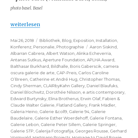
photo basel. Basel
„photo basel international art fair 2018 – 4. édition
weiterlesen
Veröffentlicht
Kategorien
Mai 26, 2018
Bibliothek
,
Blog
,
Exposition
,
Installation
,
am
Schlagwörter
Konferenz
,
Personalie
,
Photographie
Aaron Siskind
,
Albarran Cabrera
,
Albert Watson
,
Alinka Echeverria
,
Antanas Sutkus
,
Aperture Foundation
,
APLHA Award
,
Balthasar Burkhard
,
Bildhalle
,
Boris Gaberscik
,
camera
oscura galerie de arte
,
CAP-Preis
,
Carlos Caroline
O’Breen
,
Catherine et André Hug
,
Christopher Thomas
,
Cindy Sherman
,
CLAIRbyKahn Gallery
,
Daniel Blaufuks
,
Daniel Blochwitz
,
Dorothée Nilsson
,
e.artis contemporary
,
Edward Burtynsky
,
Elina Brotherus
,
Erwin Olaf
,
Fabien &
Claude Walter Galerie
,
Flatland Gallery
,
Frank Mädler
,
Galeria Heino
,
Galerie &coll9
,
Galerie 94
,
Galerie
Baudelaire
,
Galerie Esther Woerdehoff
,
Galerie Fontana
,
Galerie Lebon
,
Galerie Peter Sillem
,
Galerie Springer
,
Galerie STP
,
Galerija Fotografija
,
Georges Rousse
,
Gerhard
Vormwald
,
Hartmann Projects
,
Homage to David Bowie
,