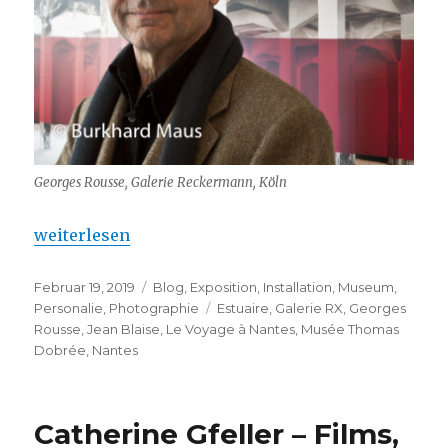
Georges Rousse, Galerie Reckermann, Köln
„Georges Rousse – Musée Thomas Dobrée à Nantes
weiterlesen
Veröffentlicht
Kategorien
Februar 19, 2019
Blog
,
Exposition
,
Installation
,
Museum
,
am
Schlagwörter
Personalie
,
Photographie
Estuaire
,
Galerie RX
,
Georges
Rousse
,
Jean Blaise
,
Le Voyage à Nantes
,
Musée Thomas
Dobrée
,
Nantes
Catherine Gfeller – Films,