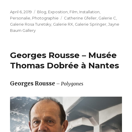
Veröffentlicht
Kategorien
April 6, 2019
Blog
,
Exposition
,
Film
,
Installation
,
am
Schlagwörter
Personalie
,
Photographie
Catherine Gfeller
,
Galerie C
,
Galerie Rosa Turetsky
,
Galerie RX
,
Galerie Springer
,
Jayne
Baum Gallery
Georges Rousse – Musée
Thomas Dobrée à Nantes
Georges Rousse
–
Polygones