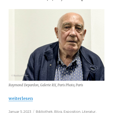
Raymond Depardon, Galerie RX, Paris Photo, Paris
„Photographes (hommes, artistes) – (73): Raymon
weiterlesen
Veröffentlicht
Kategorien
Januar 5, 2023
Bibliothek
,
Blog
,
Exposition
,
Literatur
,