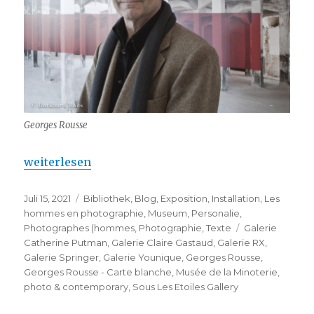
Georges Rousse
„Georges Rousse – Carte blanche“
weiterlesen
Veröffentlicht
Kategorien
Juli 15, 2021
Bibliothek
,
Blog
,
Exposition
,
Installation
,
Les
am
hommes en photographie
,
Museum
,
Personalie
,
Schlagwörter
Photographes (hommes
,
Photographie
,
Texte
Galerie
Catherine Putman
,
Galerie Claire Gastaud
,
Galerie RX
,
Galerie Springer
,
Galerie Younique
,
Georges Rousse
,
Georges Rousse - Carte blanche
,
Musée de la Minoterie
,
photo & contemporary
,
Sous Les Etoiles Gallery