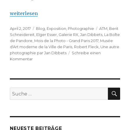
„Paris: Nouvelle Photographie de Düsseldorf“
weiterlesen
Veröffentlicht
Kategorien
Schlagwörter
April 2, 2017
Blog
,
Exposition
,
Photographie
ATM
,
Berit
am
Schneidereit
,
Elger Esser
,
Galerie RX
,
Jan Dibbets
,
La Boîte
de Pandore
,
Mois de la Photo - Grand Paris 2017
,
Musée
d'Art moderne de la Ville de Paris
,
Robert Fleck
,
Une autre
photographie par Jan Dibbets
Schreibe einen
zu
Kommentar
Paris:
Nouvelle
Photographie
de
Düsseldorf
SU
Suche
nach:
NEUESTE BEITRÄGE