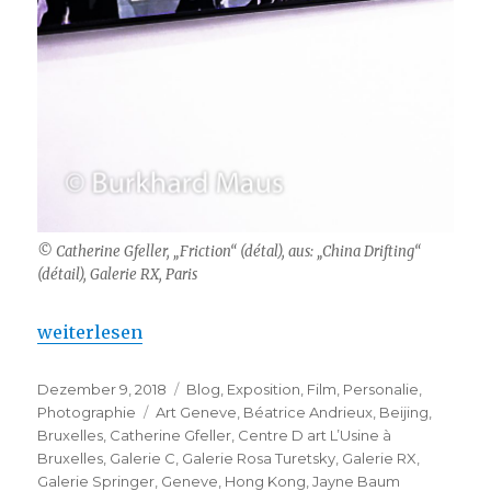
© Catherine Gfeller, „Friction“ (détal), aus: „China Drifting“
(détail), Galerie RX, Paris
„Catherine Gfeller – Films, Photographies, Collage
weiterlesen
Veröffentlicht
Kategorien
Dezember 9, 2018
Blog
,
Exposition
,
Film
,
Personalie
,
am
Schlagwörter
Photographie
Art Geneve
,
Béatrice Andrieux
,
Beijing
,
Bruxelles
,
Catherine Gfeller
,
Centre D art L’Usine à
Bruxelles
,
Galerie C
,
Galerie Rosa Turetsky
,
Galerie RX
,
Galerie Springer
,
Geneve
,
Hong Kong
,
Jayne Baum