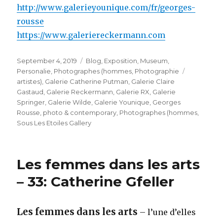
http://www.galerieyounique.com/fr/georges-
rousse
https://www.galeriereckermann.com
Veröffentlicht
Kategorien
September 4, 2019
Blog
,
Exposition
,
Museum
,
am
Schlagwör
Personalie
,
Photographes (hommes
,
Photographie
artistes)
,
Galerie Catherine Putman
,
Galerie Claire
Gastaud
,
Galerie Reckermann
,
Galerie RX
,
Galerie
Springer
,
Galerie Wilde
,
Galerie Younique
,
Georges
Rousse
,
photo & contemporary
,
Photographes (hommes
,
Sous Les Etoiles Gallery
Les femmes dans les arts
– 33: Catherine Gfeller
Les femmes dans les arts
– l’une d’elles