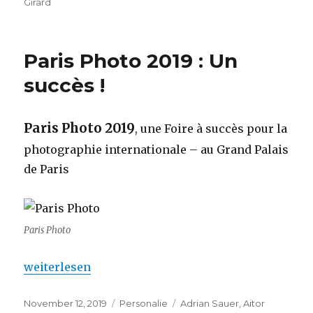
Girard
Paris Photo 2019 : Un
succès !
Paris Photo 2019
, une Foire à succès pour la
photographie internationale – au Grand Palais
de Paris
Paris Photo
„Paris Photo 2019 : Un succès !“
weiterlesen
Veröffentlicht
Kategorien
Schlagwörter
November 12, 2019
Personalie
Adrian Sauer
,
Aitor