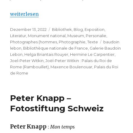
„Joël-Peter Witkin : Palais du Roi de Rome (Ramboui
weiterlesen
Veröffentlicht
Kategorien
Dezember 13, 2022
Bibliothek
,
Blog
,
Exposition
,
am
Literatur
,
Monument national
,
Museum
,
Personalie
,
Schlagwörter
Photographes (hommes
,
Photographie
,
Texte
baudoin
lebon
,
Bibliothèque nationale de France
,
Galerie Baudoin
Lebon
,
Helga Briantais Rouyer
,
Hermine Le Carpentier
,
Joel-Peter Witkin
,
Joël-Peter Witkin : Palais du Roi de
Rome (Rambouillet)
,
Maxence Boulenouar
,
Palais du Roi
de Rome
Peter Knapp –
Fotostiftung Schweiz
Peter Knapp
:
Mon temps