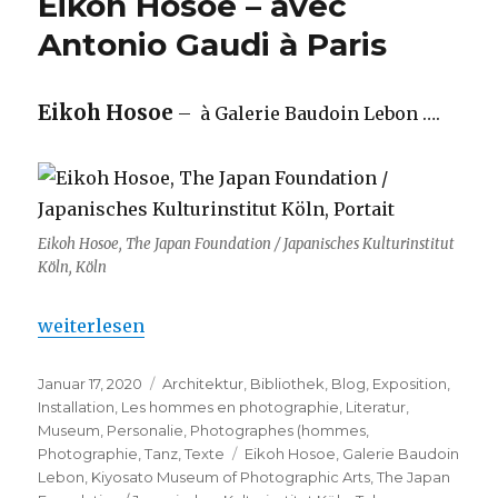
Eikoh Hosoe – avec
Antonio Gaudi à Paris
Eikoh Hosoe
– à Galerie Baudoin Lebon ….
Eikoh Hosoe, The Japan Foundation / Japanisches Kulturinstitut
Köln, Köln
„Eikoh Hosoe – avec Antonio Gaudi à Paris“
weiterlesen
Veröffentlicht
Kategorien
Januar 17, 2020
Architektur
,
Bibliothek
,
Blog
,
Exposition
,
am
Installation
,
Les hommes en photographie
,
Literatur
,
Museum
,
Personalie
,
Photographes (hommes
,
Schlagwörter
Photographie
,
Tanz
,
Texte
Eikoh Hosoe
,
Galerie Baudoin
Lebon
,
Kiyosato Museum of Photographic Arts
,
The Japan