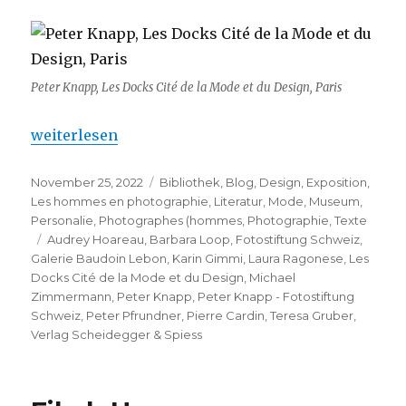
Peter Knapp, Les Docks Cité de la Mode et du Design, Paris
„Peter Knapp – Fotostiftung Schweiz“
weiterlesen
Veröffentlicht
Kategorien
November 25, 2022
Bibliothek
,
Blog
,
Design
,
Exposition
,
am
Les hommes en photographie
,
Literatur
,
Mode
,
Museum
,
Personalie
,
Photographes (hommes
,
Photographie
,
Texte
Schlagwörter
Audrey Hoareau
,
Barbara Loop
,
Fotostiftung Schweiz
,
Galerie Baudoin Lebon
,
Karin Gimmi
,
Laura Ragonese
,
Les
Docks Cité de la Mode et du Design
,
Michael
Zimmermann
,
Peter Knapp
,
Peter Knapp - Fotostiftung
Schweiz
,
Peter Pfrundner
,
Pierre Cardin
,
Teresa Gruber
,
Verlag Scheidegger & Spiess