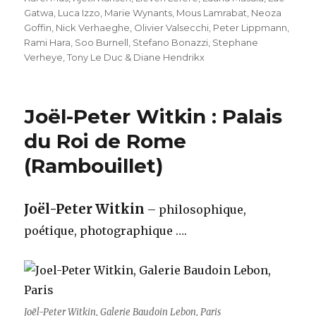
Gatwa
,
Luca Izzo
,
Marie Wynants
,
Mous Lamrabat
,
Neoza
Goffin
,
Nick Verhaeghe
,
Olivier Valsecchi
,
Peter Lippmann
,
Rami Hara
,
Soo Burnell
,
Stefano Bonazzi
,
Stephane
Verheye
,
Tony Le Duc & Diane Hendrikx
Joël-Peter Witkin : Palais
du Roi de Rome
(Rambouillet)
Joël-Peter Witkin
– philosophique,
poétique, photographique ….
Joël-Peter Witkin, Galerie Baudoin Lebon, Paris