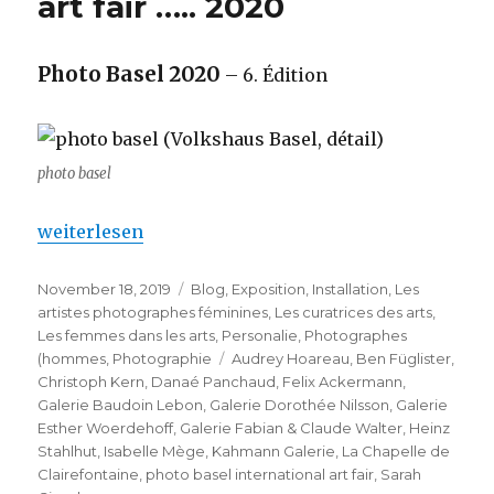
art fair ….. 2020
Photo Basel 2020
– 6. Édition
photo basel
„photo basel international art fair ….. 2020“
weiterlesen
Veröffentlicht
Kategorien
November 18, 2019
Blog
,
Exposition
,
Installation
,
Les
am
artistes photographes féminines
,
Les curatrices des arts
,
Les femmes dans les arts
,
Personalie
,
Photographes
Schlagwörter
(hommes
,
Photographie
Audrey Hoareau
,
Ben Füglister
,
Christoph Kern
,
Danaé Panchaud
,
Felix Ackermann
,
Galerie Baudoin Lebon
,
Galerie Dorothée Nilsson
,
Galerie
Esther Woerdehoff
,
Galerie Fabian & Claude Walter
,
Heinz
Stahlhut
,
Isabelle Mège
,
Kahmann Galerie
,
La Chapelle de
Clairefontaine
,
photo basel international art fair
,
Sarah