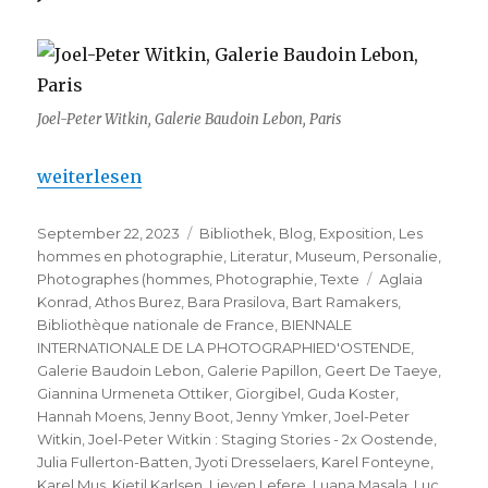
Joel-Peter Witkin, Galerie Baudoin Lebon, Paris
„Joel-Peter Witkin : Staging Stories – 2x Oostende“
weiterlesen
Veröffentlicht
Kategorien
September 22, 2023
Bibliothek
,
Blog
,
Exposition
,
Les
am
hommes en photographie
,
Literatur
,
Museum
,
Personalie
,
Schlagwörter
Photographes (hommes
,
Photographie
,
Texte
Aglaia
Konrad
,
Athos Burez
,
Bara Prasilova
,
Bart Ramakers
,
Bibliothèque nationale de France
,
BIENNALE
INTERNATIONALE DE LA PHOTOGRAPHIED'OSTENDE
,
Galerie Baudoin Lebon
,
Galerie Papillon
,
Geert De Taeye
,
Giannina Urmeneta Ottiker
,
Giorgibel
,
Guda Koster
,
Hannah Moens
,
Jenny Boot
,
Jenny Ymker
,
Joel-Peter
Witkin
,
Joel-Peter Witkin : Staging Stories - 2x Oostende
,
Julia Fullerton-Batten
,
Jyoti Dresselaers
,
Karel Fonteyne
,
Karel Mus
,
Kjetil Karlsen
,
Lieven Lefere
,
Luana Masala
,
Luc