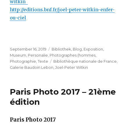
witkin
http://editions.bnf.fr/joel-peter-witkin-enfer-
ou-ciel
Veröffentlicht
Kategorien
September 16, 2019
Bibliothek
,
Blog
,
Exposition
,
am
Museum
,
Personalie
,
Photographes (hommes
,
Schlagwörter
Photographie
,
Texte
Bibliothèque nationale de France
,
Galerie Baudoin Lebon
,
Joel-Peter Witkin
Paris Photo 2017 – 21ème
édition
Paris Photo 2017