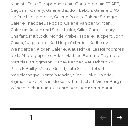
Kranioti
,
Foire Européenne d'Art Contemporain ST.ART
,
Gagosian Gallery
,
Galerie Baudoin Lebon
,
Galerie DIX9
Hélène Lacharmoise
,
Galerie Polaris
,
Galerie Springer
,
Galerie Thaddaeus Ropac
,
Galerie Van der Grinten
,
Galerien Kicken und Sies + Höke
,
Gilles Caron
,
Henry
Chalfant
,
Institut du Monde Arabe
,
Isabelle Huppert
,
John
Chiara
,
Jungjin Lee
,
Karl Hugo Schmölz
,
Karlheinz
Weinberger
,
Kicken Galerie
,
Klaus Rinke
,
Les Rencontres
de la Photographie d’Arles
,
Mathieu Bernard-Reymond
,
Matthias Bruggmann
,
Nadav Kander
,
Paris Photo 2017
,
Patrick Baillly-Maitre-Grand
,
Patti Smith
,
Robert
Mapplethorpe
,
Romain Mader
,
Sies + Höke Galerie
,
Sigmar Polke
,
Susan Meiselas
,
Tim Rautert
,
Victor Burgin
,
zu
Wilhelm Schürmann
Schreibe einen Kommentar
Paris
Photo
2017
–
Seitennummerierung
SEITE
1
21ème
édition
NÄC
der
HSTE