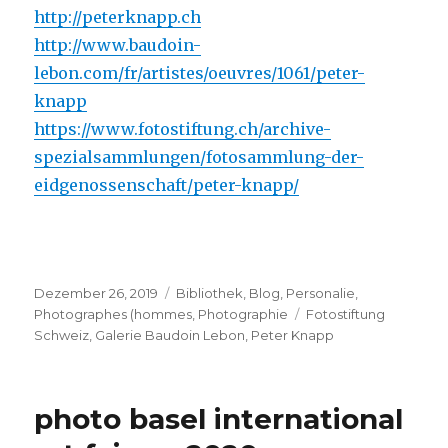
http://peterknapp.ch
http://www.baudoin-
lebon.com/fr/artistes/oeuvres/1061/peter-
knapp
https://www.fotostiftung.ch/archive-
spezialsammlungen/fotosammlung-der-
eidgenossenschaft/peter-knapp/
Veröffentlicht
Kategorien
Dezember 26, 2019
Bibliothek
,
Blog
,
Personalie
,
am
Schlagwörter
Photographes (hommes
,
Photographie
Fotostiftung
Schweiz
,
Galerie Baudoin Lebon
,
Peter Knapp
photo basel international