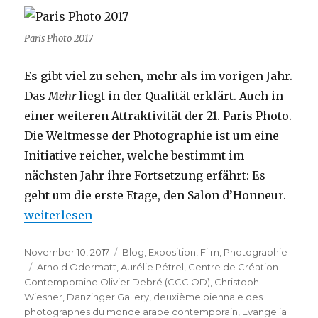
Paris Photo 2017
Es gibt viel zu sehen, mehr als im vorigen Jahr.
Das
Mehr
liegt in der Qualität erklärt. Auch in
einer weiteren Attraktivität der 21. Paris Photo.
Die Weltmesse der Photographie ist um eine
Initiative reicher, welche bestimmt im
nächsten Jahr ihre Fortsetzung erfährt: Es
geht um die erste Etage, den Salon d’Honneur.
„Paris Photo 2017 – 21ème édition“
weiterlesen
Veröffentlicht
Kategorien
November 10, 2017
Blog
,
Exposition
,
Film
,
Photographie
am
Schlagwörter
Arnold Odermatt
,
Aurélie Pétrel
,
Centre de Création
Contemporaine Olivier Debré (CCC OD)
,
Christoph
Wiesner
,
Danzinger Gallery
,
deuxième biennale des
photographes du monde arabe contemporain
,
Evangelia