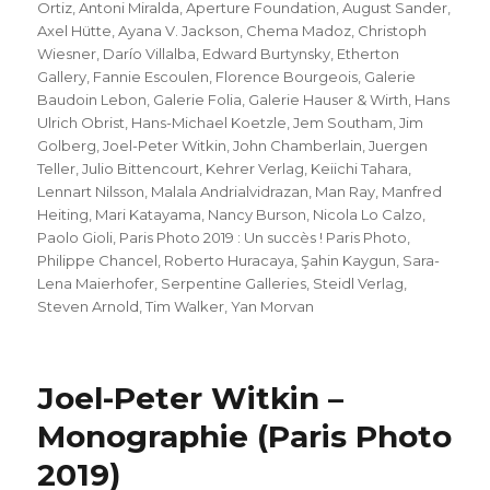
am
Ortiz
,
Antoni Miralda
,
Aperture Foundation
,
August Sander
,
Axel Hütte
,
Ayana V. Jackson
,
Chema Madoz
,
Christoph
Wiesner
,
Darío Villalba
,
Edward Burtynsky
,
Etherton
Gallery
,
Fannie Escoulen
,
Florence Bourgeois
,
Galerie
Baudoin Lebon
,
Galerie Folia
,
Galerie Hauser & Wirth
,
Hans
Ulrich Obrist
,
Hans-Michael Koetzle
,
Jem Southam
,
Jim
Golberg
,
Joel-Peter Witkin
,
John Chamberlain
,
Juergen
Teller
,
Julio Bittencourt
,
Kehrer Verlag
,
Keiichi Tahara
,
Lennart Nilsson
,
Malala Andrialvidrazan
,
Man Ray
,
Manfred
Heiting
,
Mari Katayama
,
Nancy Burson
,
Nicola Lo Calzo
,
Paolo Gioli
,
Paris Photo 2019 : Un succès ! Paris Photo
,
Philippe Chancel
,
Roberto Huracaya
,
Şahin Kaygun
,
Sara-
Lena Maierhofer
,
Serpentine Galleries
,
Steidl Verlag
,
Steven Arnold
,
Tim Walker
,
Yan Morvan
Joel-Peter Witkin –
Monographie (Paris Photo
2019)