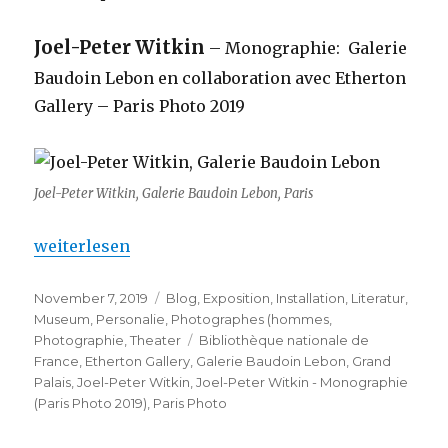
Joel-Peter Witkin
– Monographie: Galerie
Baudoin Lebon en collaboration avec Etherton
Gallery – Paris Photo 2019
Joel-Peter Witkin, Galerie Baudoin Lebon, Paris
„Joel-Peter Witkin – Monographie (Paris Photo 201
weiterlesen
Veröffentlicht
Kategorien
November 7, 2019
Blog
,
Exposition
,
Installation
,
Literatur
,
am
Museum
,
Personalie
,
Photographes (hommes
,
Schlagwörter
Photographie
,
Theater
Bibliothèque nationale de
France
,
Etherton Gallery
,
Galerie Baudoin Lebon
,
Grand
Palais
,
Joel-Peter Witkin
,
Joel-Peter Witkin - Monographie
(Paris Photo 2019)
,
Paris Photo