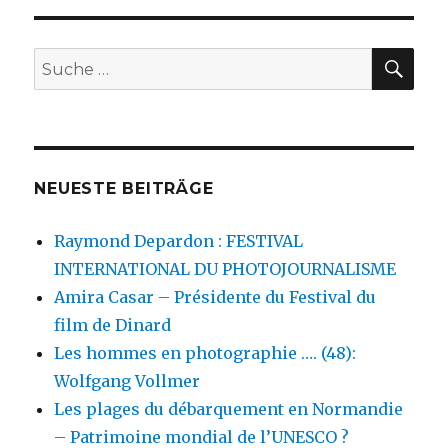
SEIT
Beiträge
E
SU
Suche
nach:
NEUESTE BEITRÄGE
Raymond Depardon : FESTIVAL
INTERNATIONAL DU PHOTOJOURNALISME
Amira Casar – Présidente du Festival du
film de Dinard
Les hommes en photographie …. (48):
Wolfgang Vollmer
Les plages du débarquement en Normandie
– Patrimoine mondial de l’UNESCO ?