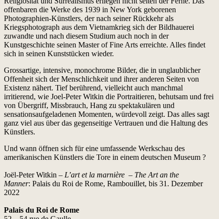
Religiösität und Surrealismus erliegen nicht selten der Ferne. Das
offenbaren die Werke des 1939 in New York geborenen
Photographien-Künstlers, der nach seiner Rückkehr als
Kriegsphotograph aus dem Vietnamkrieg sich der Bildhauerei
zuwandte und nach diesem Studium auch noch in der
Kunstgeschichte seinen Master of Fine Arts erreichte. Alles findet
sich in seinen Kunststücken wieder.
Grossartige, intensive, monochrome Bilder, die in unglaublicher
Offenheit sich der Menschlichkeit und ihrer anderen Seiten von
Existenz nähert. Tief berührend, vielleicht auch manchmal
irritierend, wie Joel-Peter Witkin die Portraitieren, behutsam und frei
von Übergriff, Missbrauch, Hang zu spektakulären und
sensationsaufgeladenen Momenten, würdevoll zeigt. Das alles sagt
ganz viel aus über das gegenseitige Vertrauen und die Haltung des
Künstlers.
Und wann öffnen sich für eine umfassende Werkschau des
amerikanischen Künstlers die Tore in einem deutschen Museum ?
Joël-Peter Witkin –
L’art et la marnière
–
The Art an the
Manner
: Palais du Roi de Rome, Rambouillet, bis 31. Dezember
2022
Palais du Roi de Rome
52 – 54 rue de Gaulle