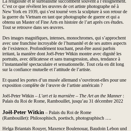
La religiosité et le surréalisme succombent souvent à l’éloignement.
C’est ce que révèlent les œuvres de cet artiste photographe né à
New York en 1939, qui s’est tourné vers la sculpture à son retour de
la guerre du Vietnam en tant que photographe de guerre et qui a
obtenu un Master of Fine Arts en histoire de l’art après ces études.
Tout se retrouve dans ses œuvres.
Des images magnifiques, intenses, monochromes, qui s’approchent
avec une franchise incroyable de l’humanité et de ses autres aspects
de l’existence. Profondément touchant, peut-être aussi parfois
irritant, la manière dont Joël-Peter Witkin montre avec dignité les
portraits, avec délicatesse et sans transgression, abus, tendance à
l’instantanéité spectaculaire et sensationnelle. Tout cela en dit long
sur la confiance mutuelle et l’attitude de l’artiste.
Et quand les portes d’un musée allemand s’ouvriront-elles pour une
exposition complète de l’œuvre de l’artiste américain ?
Joël-Peter Witkin –
L’art et la marnière
–
The Art an the Manner
:
Palais du Roi de Rome, Rambouillet, jusqu’au 31 décembre 2022
Joël-Peter Witkin
– Palais du Roi de Rome
(Rambouillet): Philosophisch, poetisch, photographisch ….
Helga Briantais Rouyer, Maxence Boulenouar, Baudoin Lebon und