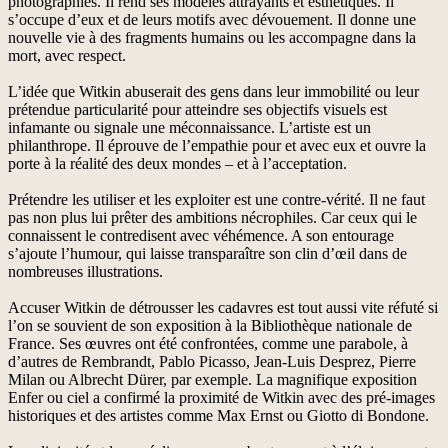
photographies. Il rend ses modèles attrayants et esthétiques. Il
s’occupe d’eux et de leurs motifs avec dévouement. Il donne une
nouvelle vie à des fragments humains ou les accompagne dans la
mort, avec respect.
L’idée que Witkin abuserait des gens dans leur immobilité ou leur
prétendue particularité pour atteindre ses objectifs visuels est
infamante ou signale une méconnaissance. L’artiste est un
philanthrope. Il éprouve de l’empathie pour et avec eux et ouvre la
porte à la réalité des deux mondes – et à l’acceptation.
Prétendre les utiliser et les exploiter est une contre-vérité. Il ne faut
pas non plus lui prêter des ambitions nécrophiles. Car ceux qui le
connaissent le contredisent avec véhémence. A son entourage
s’ajoute l’humour, qui laisse transparaître son clin d’œil dans de
nombreuses illustrations.
Accuser Witkin de détrousser les cadavres est tout aussi vite réfuté si
l’on se souvient de son exposition à la Bibliothèque nationale de
France. Ses œuvres ont été confrontées, comme une parabole, à
d’autres de Rembrandt, Pablo Picasso, Jean-Luis Desprez, Pierre
Milan ou Albrecht Dürer, par exemple. La magnifique exposition
Enfer ou ciel a confirmé la proximité de Witkin avec des pré-images
historiques et des artistes comme Max Ernst ou Giotto di Bondone.