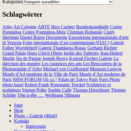
Kategorien
Schlagwörter
Arles
Art Cologne
ARTE
Bice Curiger
Bundeskunsthalle
Centre
Pompidou
Centre Pompidou-Metz
Christian Boltanski
Cindy
Sherman
Daniel Buren
Documenta
Esposizione internazionale d'arte
di Venezia
Foire internationale d’art contemporain (FIAC)
Galerie
Esther Woerdehoff
Galerie Thaddaeus Ropac
Gerhard Richter
Grand Palais
Hans Ulrich Obrist
Jardin des Tuileries
Jean-Hubert
Martin
Jeu de Paume
Joseph Beuys
Konrad Fischer Galerie
La
direction des musées
Les curatrices des arts
Les Rencontres de la
Photographie d’Arles
Michael von Graffenried
Museum Ludwig
Musée d'Art moderne de la Ville de Paris
Musée d’Art moderne de
Paris
NRW-FORUM
Où ça ?
Palais de Tokyo
Paris
Paris Photo
photo basel
Robert Frank
Rosemarie Trockel
Sculptrices et
sculpteurs
Sigmar Polke
Sophie Calle
Thomas Hirschhorn
Thomas
Schütte
Tête-à-tête ….
Wolfgang Tillmans
Start
Blog
Photo – Galerie (détail)
Kontakt
Impressum