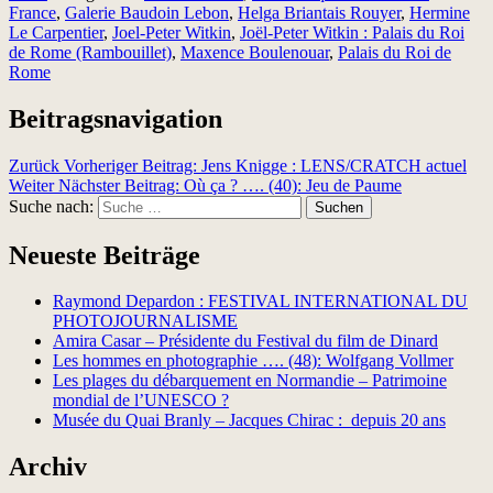
France
,
Galerie Baudoin Lebon
,
Helga Briantais Rouyer
,
Hermine
Le Carpentier
,
Joel-Peter Witkin
,
Joël-Peter Witkin : Palais du Roi
de Rome (Rambouillet)
,
Maxence Boulenouar
,
Palais du Roi de
Rome
Beitragsnavigation
Zurück
Vorheriger Beitrag:
Jens Knigge : LENS/CRATCH actuel
Weiter
Nächster Beitrag:
Où ça ? …. (40): Jeu de Paume
Suche nach:
Suchen
Neueste Beiträge
Raymond Depardon : FESTIVAL INTERNATIONAL DU
PHOTOJOURNALISME
Amira Casar – Présidente du Festival du film de Dinard
Les hommes en photographie …. (48): Wolfgang Vollmer
Les plages du débarquement en Normandie – Patrimoine
mondial de l’UNESCO ?
Musée du Quai Branly – Jacques Chirac : depuis 20 ans
Archiv