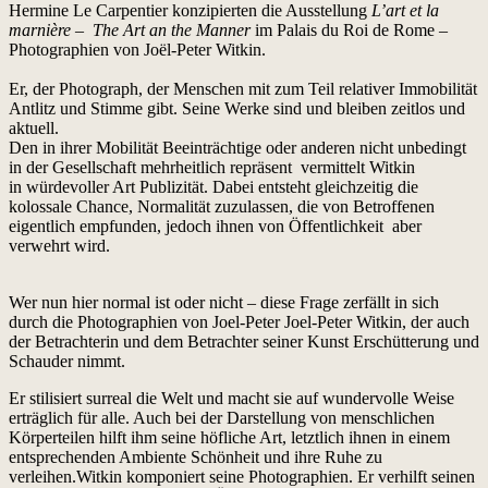
Hermine Le Carpentier konzipierten die Ausstellung
L’art et la
marnière
–
The Art an the Manner
im Palais du Roi de Rome –
Photographien von Joël-Peter Witkin.
Er, der Photograph, der Menschen mit zum Teil relativer Immobilität
Antlitz und Stimme gibt. Seine Werke sind und bleiben zeitlos und
aktuell.
Den in ihrer Mobilität Beeinträchtige oder anderen nicht unbedingt
in der Gesellschaft mehrheitlich repräsent vermittelt Witkin
in würdevoller Art Publizität. Dabei entsteht gleichzeitig die
kolossale Chance, Normalität zuzulassen, die von Betroffenen
eigentlich empfunden, jedoch ihnen von Öffentlichkeit aber
verwehrt wird.
Wer nun hier normal ist oder nicht – diese Frage zerfällt in sich
durch die Photographien von Joel-Peter Joel-Peter Witkin, der auch
der Betrachterin und dem Betrachter seiner Kunst Erschütterung und
Schauder nimmt.
Er stilisiert surreal die Welt und macht sie auf wundervolle Weise
erträglich für alle. Auch bei der Darstellung von menschlichen
Körperteilen hilft ihm seine höfliche Art, letztlich ihnen in einem
entsprechenden Ambiente Schönheit und ihre Ruhe zu
verleihen.Witkin komponiert seine Photographien. Er verhilft seinen