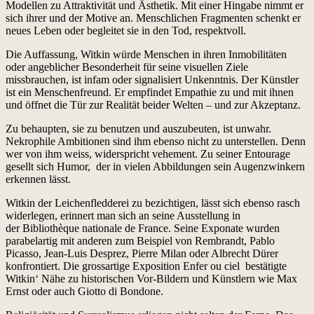
Modellen zu Attraktivität und Ästhetik. Mit einer Hingabe nimmt er
sich ihrer und der Motive an. Menschlichen Fragmenten schenkt er
neues Leben oder begleitet sie in den Tod, respektvoll.
Die Auffassung, Witkin würde Menschen in ihren Inmobilitäten
oder angeblicher Besonderheit für seine visuellen Ziele
missbrauchen, ist infam oder signalisiert Unkenntnis. Der Künstler
ist ein Menschenfreund. Er empfindet Empathie zu und mit ihnen
und öffnet die Tür zur Realität beider Welten – und zur Akzeptanz.
Zu behaupten, sie zu benutzen und auszubeuten, ist unwahr.
Nekrophile Ambitionen sind ihm ebenso nicht zu unterstellen. Denn
wer von ihm weiss, widerspricht vehement. Zu seiner Entourage
gesellt sich Humor, der in vielen Abbildungen sein Augenzwinkern
erkennen lässt.
Witkin der Leichenfledderei zu bezichtigen, lässt sich ebenso rasch
widerlegen, erinnert man sich an seine Ausstellung in
der Bibliothèque nationale de France. Seine Exponate wurden
parabelartig mit anderen zum Beispiel von Rembrandt, Pablo
Picasso, Jean-Luis Desprez, Pierre Milan oder Albrecht Dürer
konfrontiert. Die grossartige Exposition Enfer ou ciel bestätigte
Witkin‘ Nähe zu historischen Vor-Bildern und Künstlern wie Max
Ernst oder auch Giotto di Bondone.