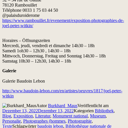
78120 Rambouillet
Téléphone 0033 1 75 03 44 50
@palaisduroiderome
https://www.rambouillet.fr/evenement/exposition-photographies-de-
joel-peter-witkin/
Horaires – Öffnungszeiten
Mercredi, jeudi, vendredi et dimanche 14h30 – 18h
Samedi 1oh30 – 12h30 , 14h30 – 18h
Mittwoch, Donnerstag, Freitag und Sonntag 14h30 – 18h
Samstag 10h30 – 12h30, 14h30 – 18h
Galerie
Galerie Baudoin Lebon
http://www.baudoin-lebon.com/en/artistes/oeuvres/1817/joel-peter-
witkin
Autor
Burkhard_Maus
Veröffentlicht am
Dezember 13, 2022
Dezember 13, 2022
Kategorien
Bibliothek
,
Blog
,
Exposition
,
Literatur
,
Monument national
,
Museum
,
Personalie
,
Photographes (hommes
,
Photographie
,
Texte
Schlagwörter
baudoin lebon
,
Bibliothèque nationale de