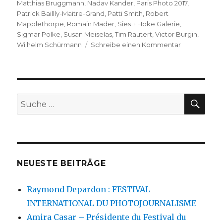
Matthias Bruggmann
,
Nadav Kander
,
Paris Photo 2017
,
Patrick Baillly-Maitre-Grand
,
Patti Smith
,
Robert
Mapplethorpe
,
Romain Mader
,
Sies + Höke Galerie
,
Sigmar Polke
,
Susan Meiselas
,
Tim Rautert
,
Victor Burgin
,
zu
Wilhelm Schürmann
Schreibe einen Kommentar
Paris
Photo
2017
–
21ème
SU
Suche
édition
nach:
NEUESTE BEITRÄGE
Raymond Depardon : FESTIVAL
INTERNATIONAL DU PHOTOJOURNALISME
Amira Casar – Présidente du Festival du