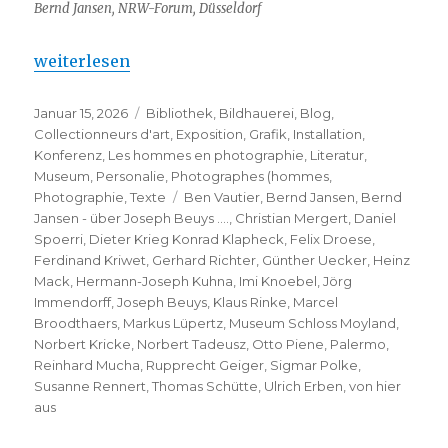
Bernd Jansen, NRW-Forum, Düsseldorf
„Bernd Jansen – über Joseph Beuys ….“
weiterlesen
Veröffentlicht
Kategorien
Januar 15, 2026
Bibliothek
,
Bildhauerei
,
Blog
,
am
Collectionneurs d'art
,
Exposition
,
Grafik
,
Installation
,
Konferenz
,
Les hommes en photographie
,
Literatur
,
Museum
,
Personalie
,
Photographes (hommes
,
Schlagwörter
Photographie
,
Texte
Ben Vautier
,
Bernd Jansen
,
Bernd
Jansen - über Joseph Beuys ….
,
Christian Mergert
,
Daniel
Spoerri
,
Dieter Krieg Konrad Klapheck
,
Felix Droese
,
Ferdinand Kriwet
,
Gerhard Richter
,
Günther Uecker
,
Heinz
Mack
,
Hermann-Joseph Kuhna
,
Imi Knoebel
,
Jörg
Immendorff
,
Joseph Beuys
,
Klaus Rinke
,
Marcel
Broodthaers
,
Markus Lüpertz
,
Museum Schloss Moyland
,
Norbert Kricke
,
Norbert Tadeusz
,
Otto Piene
,
Palermo
,
Reinhard Mucha
,
Rupprecht Geiger
,
Sigmar Polke
,
Susanne Rennert
,
Thomas Schütte
,
Ulrich Erben
,
von hier
aus