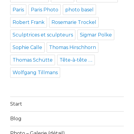
Paris
Paris Photo
photo basel
Robert Frank
Rosemarie Trockel
Sculptrices et sculpteurs
Sigmar Polke
Sophie Calle
Thomas Hirschhorn
Thomas Schütte
Tête-à-tête ….
Wolfgang Tillmans
Start
Blog
Photo – Galerie (détail)