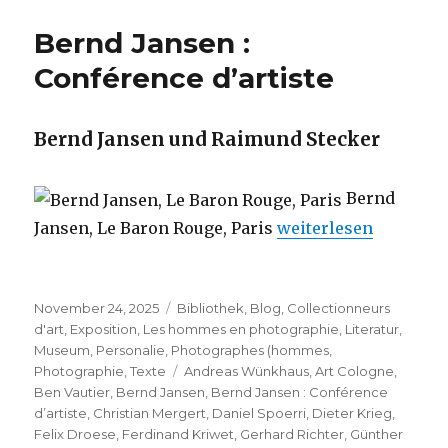
Bernd Jansen :
Conférence d’artiste
Bernd Jansen und Raimund Stecker
Bernd
„Bernd Jansen : Confé
Jansen, Le Baron Rouge, Paris
weiterlesen
Veröffentlicht
Kategorien
November 24, 2025
Bibliothek
,
Blog
,
Collectionneurs
am
d'art
,
Exposition
,
Les hommes en photographie
,
Literatur
,
Museum
,
Personalie
,
Photographes (hommes
,
Schlagwörter
Photographie
,
Texte
Andreas Wünkhaus
,
Art Cologne
,
Ben Vautier
,
Bernd Jansen
,
Bernd Jansen : Conférence
d’artiste
,
Christian Mergert
,
Daniel Spoerri
,
Dieter Krieg
,
Felix Droese
,
Ferdinand Kriwet
,
Gerhard Richter
,
Günther