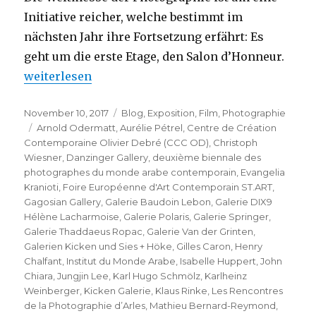
Initiative reicher, welche bestimmt im
nächsten Jahr ihre Fortsetzung erfährt: Es
geht um die erste Etage, den Salon d’Honneur.
„Paris Photo 2017 – 21ème édition“
weiterlesen
Veröffentlicht
Kategorien
November 10, 2017
Blog
,
Exposition
,
Film
,
Photographie
am
Schlagwörter
Arnold Odermatt
,
Aurélie Pétrel
,
Centre de Création
Contemporaine Olivier Debré (CCC OD)
,
Christoph
Wiesner
,
Danzinger Gallery
,
deuxième biennale des
photographes du monde arabe contemporain
,
Evangelia
Kranioti
,
Foire Européenne d'Art Contemporain ST.ART
,
Gagosian Gallery
,
Galerie Baudoin Lebon
,
Galerie DIX9
Hélène Lacharmoise
,
Galerie Polaris
,
Galerie Springer
,
Galerie Thaddaeus Ropac
,
Galerie Van der Grinten
,
Galerien Kicken und Sies + Höke
,
Gilles Caron
,
Henry
Chalfant
,
Institut du Monde Arabe
,
Isabelle Huppert
,
John
Chiara
,
Jungjin Lee
,
Karl Hugo Schmölz
,
Karlheinz
Weinberger
,
Kicken Galerie
,
Klaus Rinke
,
Les Rencontres
de la Photographie d’Arles
,
Mathieu Bernard-Reymond
,