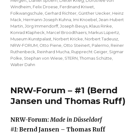
Mergert
,
Daniel Spoerri
,
Dieter Krieg
,
Dorothee von
Windheim
,
Felix Droese
,
Ferdinand Kriwet
,
Folkwangschule
,
Gerhard Richter
,
Günther Uecker
,
Heinz
Mack
,
Hermann-Joseph Kuhna
,
Imi Knoebel
,
Jean-Hubert
Martin
,
Jörg Immendorff
,
Joseph Beuys
,
Klaus Rinke
,
Konrad Klapheck
,
Marcel Broodthaers
,
Markus Lüpertz
,
Museum Kunstpalast
,
Norbert Kricke
,
Norbert Tadeusz
,
NRW-FORUM
,
Otto Piene
,
Otto Steinert
,
Palermo
,
Reiner
Ruthenbeck
,
Reinhard Mucha
,
Rupprecht Geiger
,
Sigmar
Polke
,
Stephan von Wiese
,
STERN
,
Thomas Schütte
,
Walter Dahn
NRW-Forum – #1 (Bernd
Jansen und Thomas Ruff)
NRW-Forum:
Made in Düsseldorf
#1
:
Bernd Jansen – Thomas Ruff