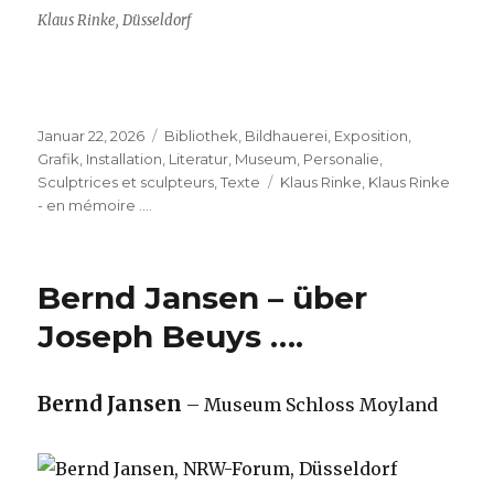
Klaus Rinke, Düsseldorf
Veröffentlicht
Kategorien
Januar 22, 2026
Bibliothek
,
Bildhauerei
,
Exposition
,
am
Grafik
,
Installation
,
Literatur
,
Museum
,
Personalie
,
Schlagwörter
Sculptrices et sculpteurs
,
Texte
Klaus Rinke
,
Klaus Rinke
- en mémoire ....
Bernd Jansen – über
Joseph Beuys ….
Bernd Jansen
– Museum Schloss Moyland