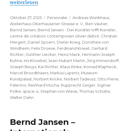
„Bernd Jansen – Der Künstler trifft Künstler“
weiterlesen
Veröffentlicht
Kategorien
Schlagwörter
Oktober 27, 2025
Personalie
Andreas Wünkhaus
,
am
Atelierhaus Oberhausener Strasse e. V.
,
Ben Vautier
,
Bernd Jansen
,
Bernd Jansen - Der Künstler trifft Künstler
,
centre de création contemporain olivier debré
,
Christian
Mergert
,
Daniel Spoerri
,
Dieter Krieg
,
Dorothee von
Windheim
,
Felix Droese
,
Ferdinand Kriwet
,
Gerhard
Richter
,
Günther Uecker
,
Heinz Mack
,
Hermann-Joseph
Kuhna
,
Imi Knoebel
,
Jean-Hubert Martin
,
Jörg Immendorff
,
Joseph Beuys
,
Kai Richter
,
Klaus Rinke
,
Konrad Klapheck
,
Marcel Broodthaers
,
Markus Lüpertz
,
Museum
Kunstpalast
,
Norbert Kricke
,
Norbert Tadeusz
,
Otto Piene
,
Palermo
,
Reinhard Mucha
,
Rupprecht Geiger
,
Sigmar
Polke
,
space-o
,
Stephan von Wiese
,
Thomas Schütte
,
Walter Dahn
Bernd Jansen –