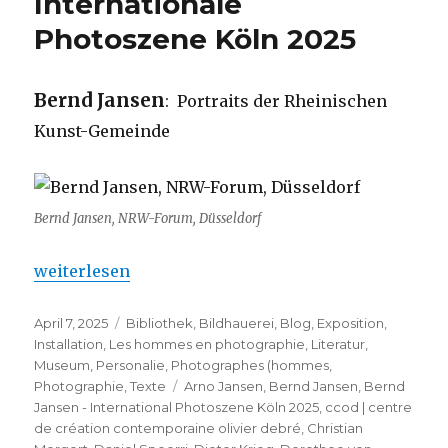
Internationale
Photoszene Köln 2025
Bernd Jansen
: Portraits der Rheinischen
Kunst-Gemeinde
Bernd Jansen, NRW-Forum, Düsseldorf
„Bernd Jansen – Internationale Photoszene Köln 2
weiterlesen
Veröffentlicht
Kategorien
April 7, 2025
Bibliothek
,
Bildhauerei
,
Blog
,
Exposition
,
am
Installation
,
Les hommes en photographie
,
Literatur
,
Museum
,
Personalie
,
Photographes (hommes
,
Schlagwörter
Photographie
,
Texte
Arno Jansen
,
Bernd Jansen
,
Bernd
Jansen - International Photoszene Köln 2025
,
ccod | centre
de création contemporaine olivier debré
,
Christian