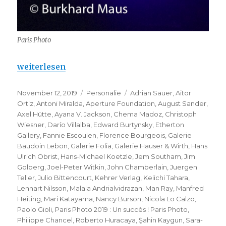
Paris Photo
„Paris Photo 2019 : Un succès !“
weiterlesen
Veröffentlicht
Kategorien
Schlagwörter
November 12, 2019
Personalie
Adrian Sauer
,
Aitor
am
Ortiz
,
Antoni Miralda
,
Aperture Foundation
,
August Sander
,
Axel Hütte
,
Ayana V. Jackson
,
Chema Madoz
,
Christoph
Wiesner
,
Darío Villalba
,
Edward Burtynsky
,
Etherton
Gallery
,
Fannie Escoulen
,
Florence Bourgeois
,
Galerie
Baudoin Lebon
,
Galerie Folia
,
Galerie Hauser & Wirth
,
Hans
Ulrich Obrist
,
Hans-Michael Koetzle
,
Jem Southam
,
Jim
Golberg
,
Joel-Peter Witkin
,
John Chamberlain
,
Juergen
Teller
,
Julio Bittencourt
,
Kehrer Verlag
,
Keiichi Tahara
,
Lennart Nilsson
,
Malala Andrialvidrazan
,
Man Ray
,
Manfred
Heiting
,
Mari Katayama
,
Nancy Burson
,
Nicola Lo Calzo
,
Paolo Gioli
,
Paris Photo 2019 : Un succès ! Paris Photo
,
Philippe Chancel
,
Roberto Huracaya
,
Şahin Kaygun
,
Sara-