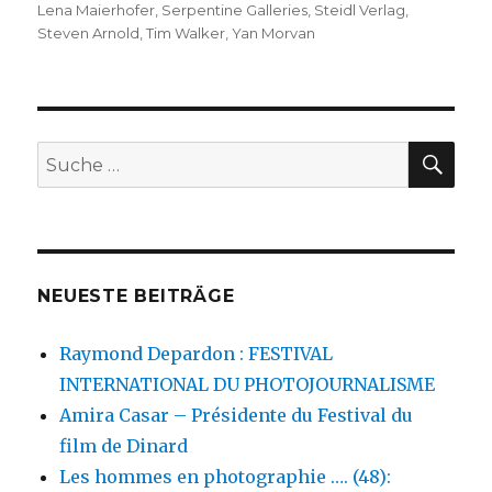
Lena Maierhofer
,
Serpentine Galleries
,
Steidl Verlag
,
Steven Arnold
,
Tim Walker
,
Yan Morvan
SU
Suche
nach:
NEUESTE BEITRÄGE
Raymond Depardon : FESTIVAL
INTERNATIONAL DU PHOTOJOURNALISME
Amira Casar – Présidente du Festival du
film de Dinard
Les hommes en photographie …. (48):