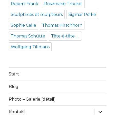
Robert Frank
Rosemarie Trockel
Sculptrices et sculpteurs
Sigmar Polke
Sophie Calle
Thomas Hirschhorn
Thomas Schütte
Tête-à-tête ….
Wolfgang Tillmans
Start
Blog
Photo – Galerie (détail)
Unterme
Kontakt
anzeige