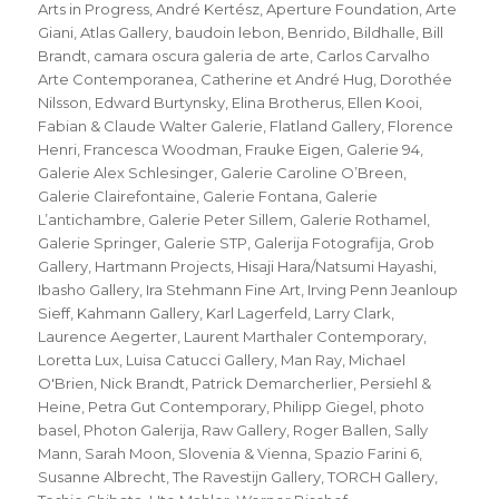
am
Arts in Progress
,
André Kertész
,
Aperture Foundation
,
Arte
Giani
,
Atlas Gallery
,
baudoin lebon
,
Benrido
,
Bildhalle
,
Bill
Brandt
,
camara oscura galeria de arte
,
Carlos Carvalho
Arte Contemporanea
,
Catherine et André Hug
,
Dorothée
Nilsson
,
Edward Burtynsky
,
Elina Brotherus
,
Ellen Kooi
,
Fabian & Claude Walter Galerie
,
Flatland Gallery
,
Florence
Henri
,
Francesca Woodman
,
Frauke Eigen
,
Galerie 94
,
Galerie Alex Schlesinger
,
Galerie Caroline O’Breen
,
Galerie Clairefontaine
,
Galerie Fontana
,
Galerie
L’antichambre
,
Galerie Peter Sillem
,
Galerie Rothamel
,
Galerie Springer
,
Galerie STP
,
Galerija Fotografija
,
Grob
Gallery
,
Hartmann Projects
,
Hisaji Hara/Natsumi Hayashi
,
Ibasho Gallery
,
Ira Stehmann Fine Art
,
Irving Penn Jeanloup
Sieff
,
Kahmann Gallery
,
Karl Lagerfeld
,
Larry Clark
,
Laurence Aegerter
,
Laurent Marthaler Contemporary
,
Loretta Lux
,
Luisa Catucci Gallery
,
Man Ray
,
Michael
O'Brien
,
Nick Brandt
,
Patrick Demarcherlier
,
Persiehl &
Heine
,
Petra Gut Contemporary
,
Philipp Giegel
,
photo
basel
,
Photon Galerija
,
Raw Gallery
,
Roger Ballen
,
Sally
Mann
,
Sarah Moon
,
Slovenia & Vienna
,
Spazio Farini 6
,
Susanne Albrecht
,
The Ravestijn Gallery
,
TORCH Gallery
,