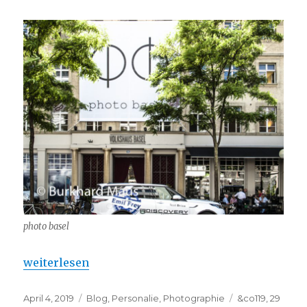
photo basel
„Photo Basel 2019 – mit neuen Galerien ……“
weiterlesen
Veröffentlicht
Kategorien
Schlagwörter
April 4, 2019
Blog
,
Personalie
,
Photographie
&co119
,
29