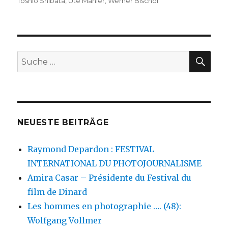
Toshio Shibata
,
Ute Mahler
,
Werner Bischof
SU
Suche
nach:
NEUESTE BEITRÄGE
Raymond Depardon : FESTIVAL
INTERNATIONAL DU PHOTOJOURNALISME
Amira Casar – Présidente du Festival du
film de Dinard
Les hommes en photographie …. (48):
Wolfgang Vollmer