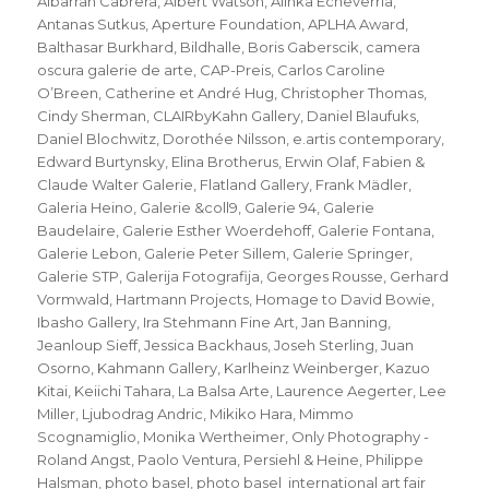
Albarran Cabrera
,
Albert Watson
,
Alinka Echeverria
,
Antanas Sutkus
,
Aperture Foundation
,
APLHA Award
,
Balthasar Burkhard
,
Bildhalle
,
Boris Gaberscik
,
camera
oscura galerie de arte
,
CAP-Preis
,
Carlos Caroline
O’Breen
,
Catherine et André Hug
,
Christopher Thomas
,
Cindy Sherman
,
CLAIRbyKahn Gallery
,
Daniel Blaufuks
,
Daniel Blochwitz
,
Dorothée Nilsson
,
e.artis contemporary
,
Edward Burtynsky
,
Elina Brotherus
,
Erwin Olaf
,
Fabien &
Claude Walter Galerie
,
Flatland Gallery
,
Frank Mädler
,
Galeria Heino
,
Galerie &coll9
,
Galerie 94
,
Galerie
Baudelaire
,
Galerie Esther Woerdehoff
,
Galerie Fontana
,
Galerie Lebon
,
Galerie Peter Sillem
,
Galerie Springer
,
Galerie STP
,
Galerija Fotografija
,
Georges Rousse
,
Gerhard
Vormwald
,
Hartmann Projects
,
Homage to David Bowie
,
Ibasho Gallery
,
Ira Stehmann Fine Art
,
Jan Banning
,
Jeanloup Sieff
,
Jessica Backhaus
,
Joseh Sterling
,
Juan
Osorno
,
Kahmann Gallery
,
Karlheinz Weinberger
,
Kazuo
Kitai
,
Keiichi Tahara
,
La Balsa Arte
,
Laurence Aegerter
,
Lee
Miller
,
Ljubodrag Andric
,
Mikiko Hara
,
Mimmo
Scognamiglio
,
Monika Wertheimer
,
Only Photography -
Roland Angst
,
Paolo Ventura
,
Persiehl & Heine
,
Philippe
Halsman
,
photo basel
,
photo basel international art fair