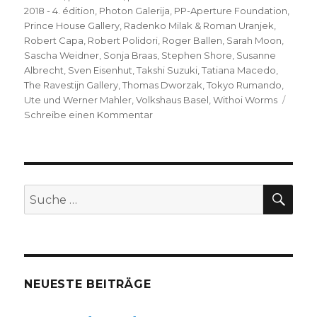
2018 - 4. édition
,
Photon Galerija
,
PP-Aperture Foundation
,
Prince House Gallery
,
Radenko Milak & Roman Uranjek
,
Robert Capa
,
Robert Polidori
,
Roger Ballen
,
Sarah Moon
,
Sascha Weidner
,
Sonja Braas
,
Stephen Shore
,
Susanne
Albrecht
,
Sven Eisenhut
,
Takshi Suzuki
,
Tatiana Macedo
,
The Ravestijn Gallery
,
Thomas Dworzak
,
Tokyo Rumando
,
Ute und Werner Mahler
,
Volkshaus Basel
,
Withoi Worms
zu
Schreibe einen Kommentar
photo
basel
international
art
fair
SU
Suche
2018
nach:
–
4.
édition
NEUESTE BEITRÄGE