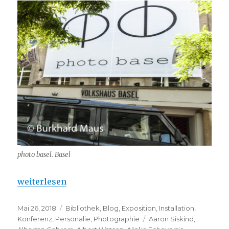
photo basel. Basel
„photo basel international art fair 2018 – 4. édition
weiterlesen
Veröffentlicht
Kategorien
Mai 26, 2018
Bibliothek
,
Blog
,
Exposition
,
Installation
,
am
Schlagwörter
Konferenz
,
Personalie
,
Photographie
Aaron Siskind
,