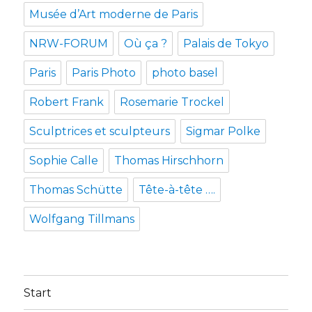
Musée d’Art moderne de Paris
NRW-FORUM
Où ça ?
Palais de Tokyo
Paris
Paris Photo
photo basel
Robert Frank
Rosemarie Trockel
Sculptrices et sculpteurs
Sigmar Polke
Sophie Calle
Thomas Hirschhorn
Thomas Schütte
Tête-à-tête ….
Wolfgang Tillmans
Start