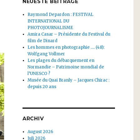
NEUESTE BEITRÄGE
Raymond Depardon : FESTIVAL
INTERNATIONAL DU
PHOTOJOURNALISME
Amira Casar – Présidente du Festival du
film de Dinard
Les hommes en photographie …. (48):
Wolfgang Vollmer
Les plages du débarquement en
Normandie – Patrimoine mondial de
l’UNESCO ?
Musée du Quai Branly – Jacques Chirac :
depuis 20 ans
ARCHIV
August 2026
Juli 2026