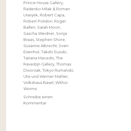
Prince House Gallery
,
Radenko Milak & Roman
Uranjek
,
Robert Capa
,
Robert Polidori
,
Roger
Ballen
,
Sarah Moon
,
Sascha Weidner
,
Sonja
Braas
,
Stephen Shore
,
Susanne Albrecht
,
Sven
Eisenhut
,
Takshi Suzuki
,
Tatiana Macedo
,
The
Ravestijn Gallery
,
Thomas
Dworzak
,
Tokyo Rumando
,
Ute und Werner Mahler
,
Volkshaus Basel
,
Withoi
Worms
Schreibe einen
zu
Kommentar
photo
basel
international
art