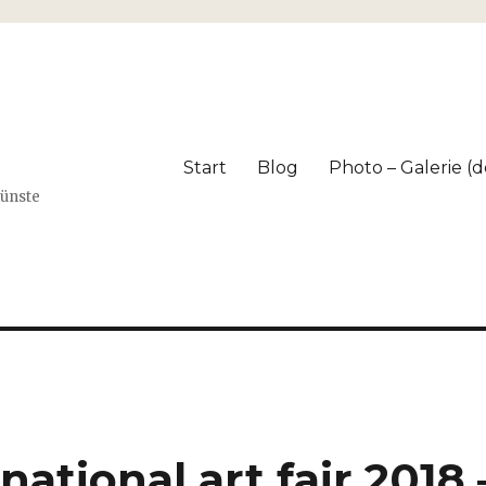
Start
Blog
Photo – Galerie (dé
Künste
ational art fair 2018 