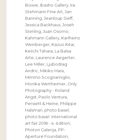
Bowie
,
Ibasho Gallery
,
Ira
Stehmann Fine Art
,
Jan
Banning
,
Jeanloup Sieff
,
Jessica Backhaus
,
Joseh
Sterling
,
Juan Osorno
,
Kahmann Gallery
,
Karlheinz
Weinberger
,
Kazuo Kitai
,
Keiichi Tahara
,
La Balsa
Arte
,
Laurence Aegerter
,
Lee Miller
,
Ljubodrag
Andric
,
Mikiko Hara
,
Mimmo Scognamiglio
,
Monika Wertheimer
,
Only
Photography - Roland
Angst
,
Paolo Ventura
,
Persiehl & Heine
,
Philippe
Halsman
,
photo basel
,
photo basel international
art fair 2018 - 4. édition
,
Photon Galerija
,
PP-
Aperture Foundation
,