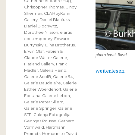
Catherine et André Hug
,
Christopher Thomas
,
Cindy
Sherman
,
CLAIRbyKahn
Gallery
,
Daniel Blaufuks
,
Daniel Blochwitz
,
Dorothée Nilsson
,
e.artis
contemporary
,
Edward
Burtynsky
,
Elina Brotherus
,
Erwin Olaf
,
Fabien &
photo basel. Basel
Claude Walter Galerie
,
Flatland Gallery
,
Frank
„photo basel int
weiterlesen
Mädler
,
Galeria Heino
,
Galerie &coll9
,
Galerie 94
,
Galerie Baudelaire
,
Galerie
Esther Woerdehoff
,
Galerie
Fontana
,
Galerie Lebon
,
Galerie Peter Sillem
,
Galerie Springer
,
Galerie
STP
,
Galerija Fotografija
,
Georges Rousse
,
Gerhard
Vormwald
,
Hartmann
Projects
,
Homage to David