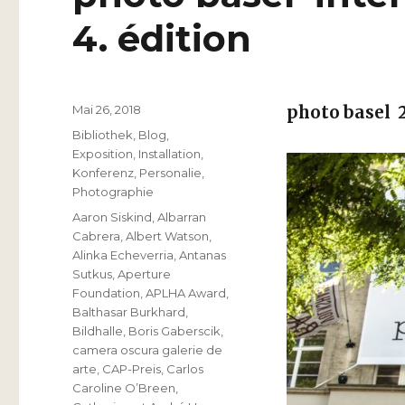
4. édition
Veröffentlicht
Mai 26, 2018
photo basel 
am
Kategorien
Bibliothek
,
Blog
,
Exposition
,
Installation
,
Konferenz
,
Personalie
,
Photographie
Schlagwörter
Aaron Siskind
,
Albarran
Cabrera
,
Albert Watson
,
Alinka Echeverria
,
Antanas
Sutkus
,
Aperture
Foundation
,
APLHA Award
,
Balthasar Burkhard
,
Bildhalle
,
Boris Gaberscik
,
camera oscura galerie de
arte
,
CAP-Preis
,
Carlos
Caroline O’Breen
,