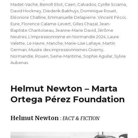
Madet-Vache
,
Benoît Eliot
,
Caen
,
Calvados
,
Cyrille Sciama
,
David Hockney
,
Diederik Bakhuÿs
,
Dominique Rouet
,
Eléonore Challine
,
Emmanuelle Delapierre. Vincent Pécoi
,
Eure
,
Florence Calame-Levert
,
Gilles Chazal
,
Jean-
Baptiste Chantoiseau
,
Jeanne-Marie David
,
Jérôme
Neutres
,
L'impressionnisme en Normandie 2024
,
Laure
Valette
,
Le Havre
,
Manche
,
Marie-Lise Lahaye
,
Martin
German
,
Musée des impressionnismes Giverny
,
Normandie
,
Rouen
,
Seine-Maritime
,
Sophie Aguilar
,
Sylvie
Aubenas
Helmut Newton – Marta
Ortega Pérez Foundation
Helmut Newton
:
FACT & FICTION