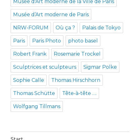
Musée d'Art moderne de la Ville de Paris
Musée d’Art moderne de Paris
NRW-FORUM
Où ça ?
Palais de Tokyo
Paris
Paris Photo
photo basel
Robert Frank
Rosemarie Trockel
Sculptrices et sculpteurs
Sigmar Polke
Sophie Calle
Thomas Hirschhorn
Thomas Schütte
Tête-à-tête ….
Wolfgang Tillmans
Start