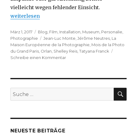
vielleicht wegen fehlender Einsicht.
„ORLAN“
weiterlesen
Veröffentlicht
Kategorien
März 1, 2017
Blog
,
Film
,
Installation
,
Museum
,
Personalie
,
am
Schlagwörter
Photographie
Jean-Luc Monte
,
Jérôme Neutres
,
La
Maison Européenne de la Photographie
,
Mois de la Photo
du Grand Paris
,
Orlan
,
Shelley Reis
,
Tatyana Franck
zu
Schreibe einen Kommentar
ORLAN
SU
Suche
nach:
NEUESTE BEITRÄGE