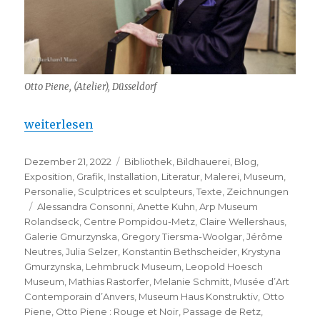
Otto Piene, (Atelier), Düsseldorf
„Otto Piene : Rouge et Noir“
weiterlesen
Veröffentlicht
Kategorien
Dezember 21, 2022
Bibliothek
,
Bildhauerei
,
Blog
,
am
Exposition
,
Grafik
,
Installation
,
Literatur
,
Malerei
,
Museum
,
Personalie
,
Sculptrices et sculpteurs
,
Texte
,
Zeichnungen
Schlagwörter
Alessandra Consonni
,
Anette Kuhn
,
Arp Museum
Rolandseck
,
Centre Pompidou-Metz
,
Claire Wellershaus
,
Galerie Gmurzynska
,
Gregory Tiersma-Woolgar
,
Jérôme
Neutres
,
Julia Selzer
,
Konstantin Bethscheider
,
Krystyna
Gmurzynska
,
Lehmbruck Museum
,
Leopold Hoesch
Museum
,
Mathias Rastorfer
,
Melanie Schmitt
,
Musée d’Art
Contemporain d’Anvers
,
Museum Haus Konstruktiv
,
Otto
Piene
,
Otto Piene : Rouge et Noir
,
Passage de Retz
,