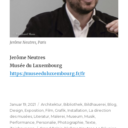
Jerôme Neutres, Paris
Jerôme Neutres
Musée du Luxembourg
https://museeduluxembourg.fr/fr
Veröffentlicht
Kategorien
Januar 19, 2021
Architektur
,
Bibliothek
,
Bildhauerei
,
Blog
,
am
Design
,
Exposition
,
Film
,
Grafik
,
Installation
,
La direction
des musées
,
Literatur
,
Malerei
,
Museum
,
Musik
,
Performance
,
Personalie
,
Photographie
,
Texte
,
Schlagwörter