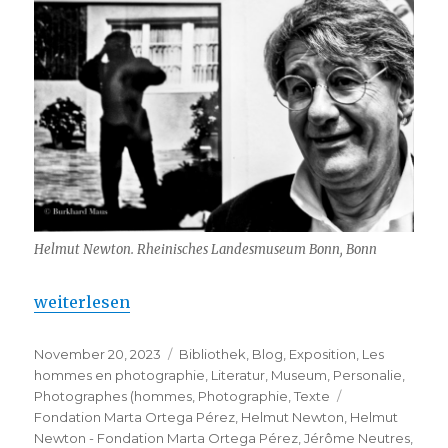
Helmut Newton. Rheinisches Landesmuseum Bonn, Bonn
„Helmut Newton – Marta Ortega Pérez Foundation“
weiterlesen
Veröffentlicht
Kategorien
November 20, 2023
Bibliothek
,
Blog
,
Exposition
,
Les
am
hommes en photographie
,
Literatur
,
Museum
,
Personalie
,
Schlagwörter
Photographes (hommes
,
Photographie
,
Texte
Fondation Marta Ortega Pérez
,
Helmut Newton
,
Helmut
Newton - Fondation Marta Ortega Pérez
,
Jérôme Neutres
,