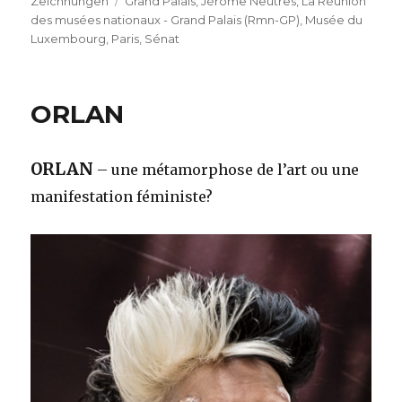
Zeichnungen
Grand Palais
,
Jérôme Neutres
,
La Réunion
des musées nationaux - Grand Palais (Rmn-GP)
,
Musée du
Luxembourg
,
Paris
,
Sénat
ORLAN
ORLAN
– une métamorphose de l’art ou une
manifestation féministe?