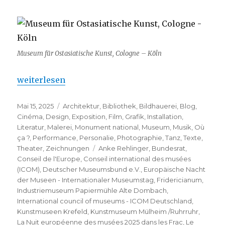
Museum für Ostasiatische Kunst, Cologne – Köln
„Tag und Nacht im Museum …..“
weiterlesen
Veröffentlicht
Kategorien
Mai 15, 2025
Architektur
,
Bibliothek
,
Bildhauerei
,
Blog
,
am
Cinéma
,
Design
,
Exposition
,
Film
,
Grafik
,
Installation
,
Literatur
,
Malerei
,
Monument national
,
Museum
,
Musik
,
Où
ça ?
,
Performance
,
Personalie
,
Photographie
,
Tanz
,
Texte
,
Schlagwörter
Theater
,
Zeichnungen
Anke Rehlinger
,
Bundesrat
,
Conseil de l'Europe
,
Conseil international des musées
(ICOM)
,
Deutscher Museumsbund e.V.
,
Europäische Nacht
der Museen - Internationaler Museumstag
,
Fridericianum
,
Industriemuseum Papiermühle Alte Dombach
,
International council of museums - ICOM Deutschland
,
Kunstmuseen Krefeld
,
Kunstmuseum Mülheim /Ruhrruhr
,
La Nuit européenne des musées 2025 dans les Frac
,
Le