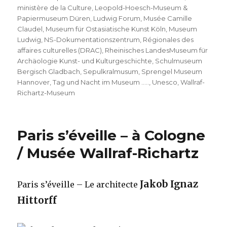
ministère de la Culture
,
Leopold-Hoesch-Museum &
Papiermuseum Düren
,
Ludwig Forum
,
Musée Camille
Claudel
,
Museum für Ostasiatische Kunst Köln
,
Museum
Ludwig
,
NS-Dokumentationszentrum
,
Régionales des
affaires culturelles (DRAC)
,
Rheinisches LandesMuseum für
Archäologie Kunst- und Kulturgeschichte
,
Schulmuseum
Bergisch Gladbach
,
Sepulkralmusum
,
Sprengel Museum
Hannover
,
Tag und Nacht im Museum …..
,
Unesco
,
Wallraf-
Richartz-Museum
Paris s’éveille – à Cologne
/ Musée Wallraf-Richartz
Jakob Ignaz
Paris s’éveille – Le architecte
Hittorff