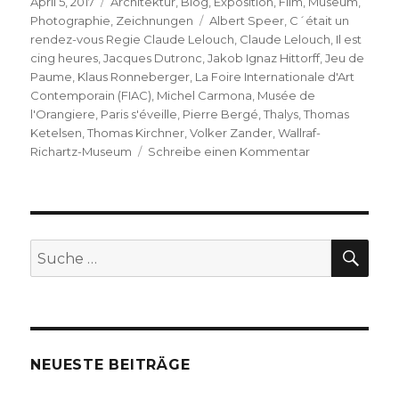
Veröffentlicht
Kategorien
April 5, 2017
Architektur
,
Blog
,
Exposition
,
Film
,
Museum
,
am
Schlagwörter
Photographie
,
Zeichnungen
Albert Speer
,
C´était un
rendez-vous Regie Claude Lelouch
,
Claude Lelouch
,
Il est
cing heures
,
Jacques Dutronc
,
Jakob Ignaz Hittorff
,
Jeu de
Paume
,
Klaus Ronneberger
,
La Foire Internationale d'Art
Contemporain (FIAC)
,
Michel Carmona
,
Musée de
l'Orangiere
,
Paris s'éveille
,
Pierre Bergé
,
Thalys
,
Thomas
Ketelsen
,
Thomas Kirchner
,
Volker Zander
,
Wallraf-
zu
Richartz-Museum
Schreibe einen Kommentar
Paris
s’éveille
–
à
Cologne
SU
Suche
/
nach:
Musée
Wallraf-
Richartz
NEUESTE BEITRÄGE