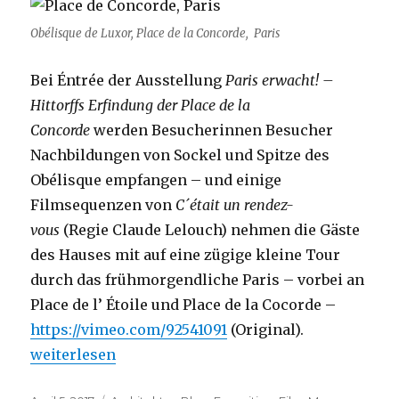
Obélisque de Luxor, Place de la Concorde, Paris
Bei Éntrée der Ausstellung
Paris erwacht! –
Hittorffs Erfindung der Place de la
Concorde
werden Besucherinnen Besucher
Nachbildungen von Sockel und Spitze des
Obélisque empfangen – und einige
Filmsequenzen von
C´était un rendez-
vous
(Regie Claude Lelouch) nehmen die Gäste
des Hauses mit auf eine zügige kleine Tour
durch das frühmorgendliche Paris – vorbei an
Place de l’ Étoile und Place de la Cocorde –
https://vimeo.com/92541091
(Original).
„Paris s’éveille – à Cologne / Musée Wallraf-Richar
weiterlesen