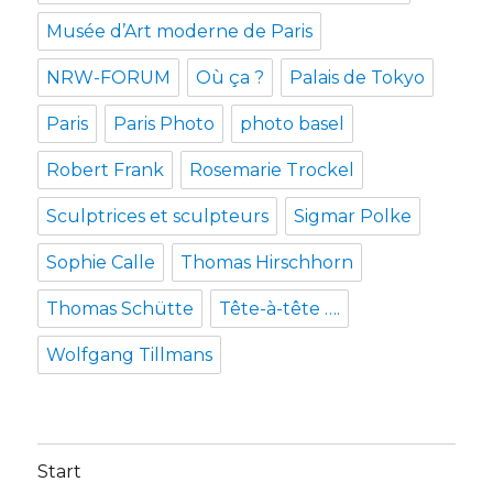
Musée d’Art moderne de Paris
NRW-FORUM
Où ça ?
Palais de Tokyo
Paris
Paris Photo
photo basel
Robert Frank
Rosemarie Trockel
Sculptrices et sculpteurs
Sigmar Polke
Sophie Calle
Thomas Hirschhorn
Thomas Schütte
Tête-à-tête ….
Wolfgang Tillmans
Start