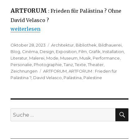
ARTFORUM
: Frieden für Palästina ? Ohne
David Velasco ?
„ARTFORUM : Frieden für Palästina ?“
weiterlesen
Veröffentlicht
Kategorien
Oktober 28, 2023
Architektur
,
Bibliothek
,
Bildhauerei
,
am
Blog
,
Cinéma
,
Design
,
Exposition
,
Film
,
Grafik
,
Installation
,
Literatur
,
Malerei
,
Mode
,
Museum
,
Musik
,
Performance
,
Personalie
,
Photographie
,
Tanz
,
Texte
,
Theater
,
Schlagwörter
Zeichnungen
ARTFORUM
,
ARTFORUM : Frieden für
Palästina ?
,
David Velasco
,
Palästina
,
Palestine
SU
Suche
nach: