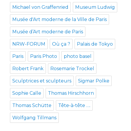
Michael von Graffenried
Museum Ludwig
Musée d'Art moderne de la Ville de Paris
Musée d’Art moderne de Paris
NRW-FORUM
Où ça ?
Palais de Tokyo
Paris
Paris Photo
photo basel
Robert Frank
Rosemarie Trockel
Sculptrices et sculpteurs
Sigmar Polke
Sophie Calle
Thomas Hirschhorn
Thomas Schütte
Tête-à-tête ….
Wolfgang Tillmans