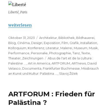
Liberté, Paris
„Missbrauch an Kunst und Kultur: Palästina ….“
weiterlesen
Veröffentlicht
Kategorien
Oktober 31, 2023
Architektur
,
Bibliothek
,
Bildhauerei
,
am
Blog
,
Cinéma
,
Design
,
Exposition
,
Film
,
Grafik
,
Installation
,
Kolloquium
,
Konferenz
,
Literatur
,
Malerei
,
Museum
,
Musik
,
Performance
,
Personalie
,
Photographie
,
Tanz
,
Texte
,
Schlagwörter
Theater
,
Zeichnungen
Abus de l'art et de la culture :
Palestine ....
,
Art in America
,
ARTFORUM
,
ARTnews
,
David
Velasco
,
Documenta
,
Frankfurter Buchmesse
,
Missbrauch
an Kunst und Kultur: Palästina ….
,
Slavoj Žižek
ARTFORUM : Frieden für
Palästina ?