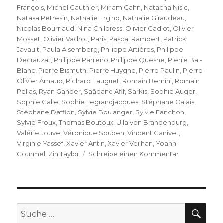
François
,
Michel Gauthier
,
Miriam Cahn
,
Natacha Nisic
,
Natasa Petresin
,
Nathalie Ergino
,
Nathalie Giraudeau
,
Nicolas Bourriaud
,
Nina Childress
,
Olivier Cadiot
,
Olivier
Mosset
,
Olivier Vadrot
,
Paris
,
Pascal Rambert
,
Patrick
Javault
,
Paula Aisemberg
,
Philippe Artières
,
Philippe
Decrauzat
,
Philippe Parreno
,
Philippe Quesne
,
Pierre Bal-
Blanc
,
Pierre Bismuth
,
Pierre Huyghe
,
Pierre Paulin
,
Pierre-
Olivier Arnaud
,
Richard Fauguet
,
Romain Bernini
,
Romain
Pellas
,
Ryan Gander
,
Saâdane Afif
,
Sarkis
,
Sophie Auger
,
Sophie Calle
,
Sophie Legrandjacques
,
Stéphane Calais
,
Stéphane Dafflon
,
Sylvie Boulanger
,
Sylvie Fanchon
,
Sylvie Froux
,
Thomas Boutoux
,
Ulla von Brandenburg
,
Valérie Jouve
,
Véronique Souben
,
Vincent Ganivet
,
Virginie Yassef
,
Xavier Antin
,
Xavier Veilhan
,
Yoann
zu
Gourmel
,
Zin Taylor
Schreibe einen Kommentar
Le
Plateau
de
Paris
–
SU
Suche
à