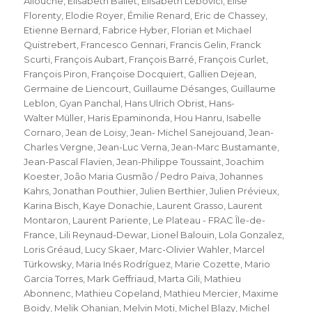
Allouche
,
Elisabeth Ballet
,
Elisabeth Lebovici
,
Elise
Florenty
,
Elodie Royer
,
Émilie Renard
,
Eric de Chassey
,
Etienne Bernard
,
Fabrice Hyber
,
Florian et Michael
Quistrebert
,
Francesco Gennari
,
Francis Gelin
,
Franck
Scurti
,
François Aubart
,
François Barré
,
François Curlet
,
François Piron
,
Françoise Docquiert
,
Gallien Dejean
,
Germaine de Liencourt
,
Guillaume Désanges
,
Guillaume
Leblon
,
Gyan Panchal
,
Hans Ulrich Obrist
,
Hans-
Walter Müller
,
Haris Epaminonda
,
Hou Hanru
,
Isabelle
Cornaro
,
Jean de Loisy
,
Jean- Michel Sanejouand
,
Jean-
Charles Vergne
,
Jean-Luc Verna
,
Jean-Marc Bustamante
,
Jean-Pascal Flavien
,
Jean-Philippe Toussaint
,
Joachim
Koester
,
João Maria Gusmão / Pedro Paiva
,
Johannes
Kahrs
,
Jonathan Pouthier
,
Julien Berthier
,
Julien Prévieux
,
Karina Bisch
,
Kaye Donachie
,
Laurent Grasso
,
Laurent
Montaron
,
Laurent Pariente
,
Le Plateau - FRAC Île-de-
France
,
Lili Reynaud-Dewar
,
Lionel Balouin
,
Lola Gonzalez
,
Loris Gréaud
,
Lucy Skaer
,
Marc-Olivier Wahler
,
Marcel
Türkowsky
,
Maria Inés Rodríguez
,
Marie Cozette
,
Mario
Garcia Torres
,
Mark Geffriaud
,
Marta Gili
,
Mathieu
Abonnenc
,
Mathieu Copeland
,
Mathieu Mercier
,
Maxime
Boidy
,
Melik Ohanian
,
Melvin Moti
,
Michel Blazy
,
Michel