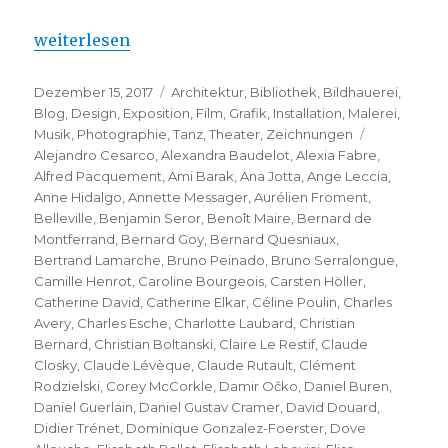
„Le Plateau de Paris – à la fin ?“
weiterlesen
Veröffentlicht
Kategorien
Dezember 15, 2017
Architektur
,
Bibliothek
,
Bildhauerei
,
am
Blog
,
Design
,
Exposition
,
Film
,
Grafik
,
Installation
,
Malerei
,
Schlagwört
Musik
,
Photographie
,
Tanz
,
Theater
,
Zeichnungen
Alejandro Cesarco
,
Alexandra Baudelot
,
Alexia Fabre
,
Alfred Pacquement
,
Ami Barak
,
Ana Jotta
,
Ange Leccia
,
Anne Hidalgo
,
Annette Messager
,
Aurélien Froment
,
Belleville
,
Benjamin Seror
,
Benoît Maire
,
Bernard de
Montferrand
,
Bernard Goy
,
Bernard Quesniaux
,
Bertrand Lamarche
,
Bruno Peinado
,
Bruno Serralongue
,
Camille Henrot
,
Caroline Bourgeois
,
Carsten Höller
,
Catherine David
,
Catherine Elkar
,
Céline Poulin
,
Charles
Avery
,
Charles Esche
,
Charlotte Laubard
,
Christian
Bernard
,
Christian Boltanski
,
Claire Le Restif
,
Claude
Closky
,
Claude Lévèque
,
Claude Rutault
,
Clément
Rodzielski
,
Corey McCorkle
,
Damir Očko
,
Daniel Buren
,
Daniel Guerlain
,
Daniel Gustav Cramer
,
David Douard
,
Didier Trénet
,
Dominique Gonzalez-Foerster
,
Dove