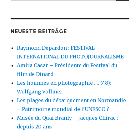
nach:
la
fin
?
NEUESTE BEITRÄGE
Raymond Depardon : FESTIVAL
INTERNATIONAL DU PHOTOJOURNALISME
Amira Casar – Présidente du Festival du
film de Dinard
Les hommes en photographie …. (48):
Wolfgang Vollmer
Les plages du débarquement en Normandie
– Patrimoine mondial de l’UNESCO ?
Musée du Quai Branly – Jacques Chirac :
depuis 20 ans