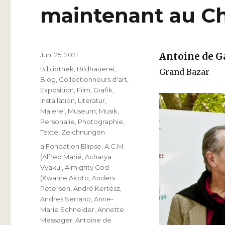
maintenant au Ch
Veröffentlicht
Juni 25, 2021
Antoine de G
am
Kategorien
Bibliothek
,
Bildhauerei
,
Grand Bazar
Blog
,
Collectionneurs d'art
,
Exposition
,
Film
,
Grafik
,
Installation
,
Literatur
,
Malerei
,
Museum
,
Musik
,
Personalie
,
Photographie
,
Texte
,
Zeichnungen
Schlagwörter
a Fondation Ellipse
,
A.C.M.
(Alfred Marié
,
Acharya
Vyakul
,
Almighty God
(Kwame Akoto
,
Anders
Petersen
,
André Kertész
,
Andres Serrano
,
Anne-
Marie Schneider
,
Annette
Messager
,
Antoine de