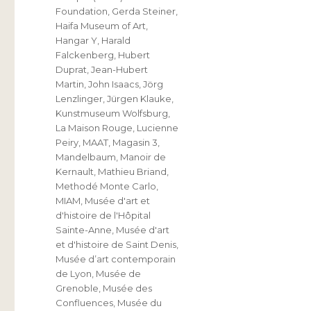
Foundation
,
Gerda Steiner
,
Haifa Museum of Art
,
Hangar Y
,
Harald
Falckenberg
,
Hubert
Duprat
,
Jean-Hubert
Martin
,
John Isaacs
,
Jörg
Lenzlinger
,
Jürgen Klauke
,
Kunstmuseum Wolfsburg
,
La Maison Rouge
,
Lucienne
Peiry
,
MAAT
,
Magasin 3
,
Mandelbaum
,
Manoir de
Kernault
,
Mathieu Briand
,
Methodé Monte Carlo
,
MIAM
,
Musée d'art et
d'histoire de l'Hôpital
Sainte-Anne
,
Musée d'art
et d'histoire de Saint Denis
,
Musée d’art contemporain
de Lyon
,
Musée de
Grenoble
,
Musée des
Confluences
,
Musée du