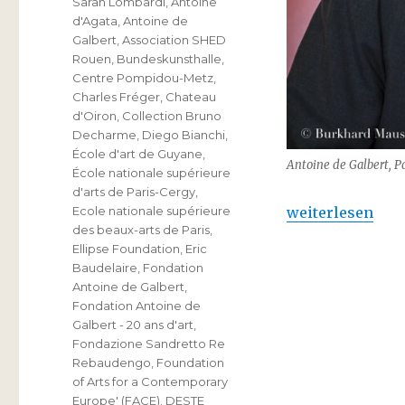
Sarah Lombardi
,
Antoine
d'Agata
,
Antoine de
Galbert
,
Association SHED
Rouen
,
Bundeskunsthalle
,
Centre Pompidou-Metz
,
Charles Fréger
,
Chateau
d'Oiron
,
Collection Bruno
Decharme
,
Diego Bianchi
,
École d'art de Guyane
,
Antoine de Galbert, Pa
École nationale supérieure
d'arts de Paris-Cergy
,
„Fondation Antoi
weiterlesen
Ecole nationale supérieure
des beaux-arts de Paris
,
Ellipse Foundation
,
Eric
Baudelaire
,
Fondation
Antoine de Galbert
,
Fondation Antoine de
Galbert - 20 ans d'art
,
Fondazione Sandretto Re
Rebaudengo
,
Foundation
of Arts for a Contemporary
Europe' (FACE). DESTE