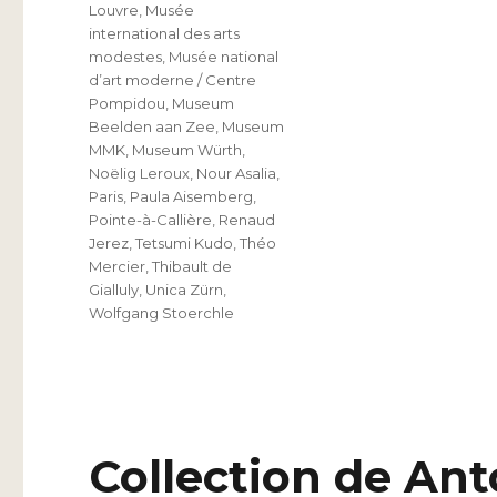
Louvre
,
Musée
international des arts
modestes
,
Musée national
d’art moderne / Centre
Pompidou
,
Museum
Beelden aan Zee
,
Museum
MMK
,
Museum Würth
,
Noëlig Leroux
,
Nour Asalia
,
Paris
,
Paula Aisemberg
,
Pointe-à-Callière
,
Renaud
Jerez
,
Tetsumi Kudo
,
Théo
Mercier
,
Thibault de
Gialluly
,
Unica Zürn
,
Wolfgang Stoerchle
Collection de Ant