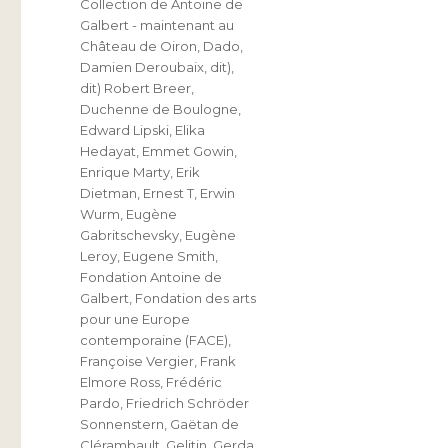
Collection de Antoine de
Galbert - maintenant au
Château de Oiron
,
Dado
,
Damien Deroubaix
,
dit)
,
dit) Robert Breer
,
Duchenne de Boulogne
,
Edward Lipski
,
Elika
Hedayat
,
Emmet Gowin
,
Enrique Marty
,
Erik
Dietman
,
Ernest T
,
Erwin
Wurm
,
Eugène
Gabritschevsky
,
Eugène
Leroy
,
Eugene Smith
,
Fondation Antoine de
Galbert
,
Fondation des arts
pour une Europe
contemporaine (FACE)
,
Françoise Vergier
,
Frank
Elmore Ross
,
Frédéric
Pardo
,
Friedrich Schröder
Sonnenstern
,
Gaëtan de
Clérambault
,
Gelitin
,
Gerda