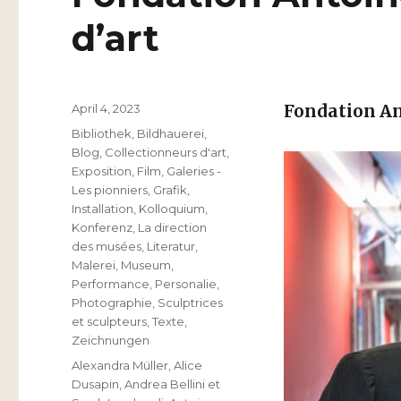
d’art
Veröffentlicht
April 4, 2023
Fondation An
am
Kategorien
Bibliothek
,
Bildhauerei
,
Blog
,
Collectionneurs d'art
,
Exposition
,
Film
,
Galeries -
Les pionniers
,
Grafik
,
Installation
,
Kolloquium
,
Konferenz
,
La direction
des musées
,
Literatur
,
Malerei
,
Museum
,
Performance
,
Personalie
,
Photographie
,
Sculptrices
et sculpteurs
,
Texte
,
Zeichnungen
Schlagwörter
Alexandra Müller
,
Alice
Dusapin
,
Andrea Bellini et