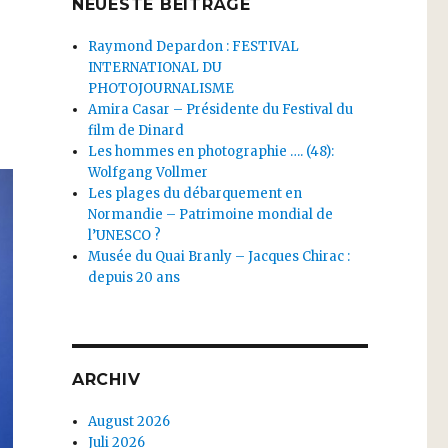
NEUESTE BEITRÄGE
Raymond Depardon : FESTIVAL
INTERNATIONAL DU
PHOTOJOURNALISME
Amira Casar – Présidente du Festival du
film de Dinard
Les hommes en photographie …. (48):
Wolfgang Vollmer
Les plages du débarquement en
Normandie – Patrimoine mondial de
l’UNESCO ?
Musée du Quai Branly – Jacques Chirac :
depuis 20 ans
ARCHIV
August 2026
Juli 2026