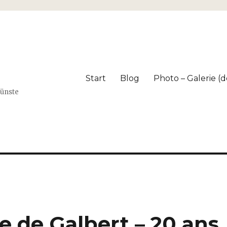
Start
Blog
Photo – Galerie (dé
Künste
 de Galbert – 20 ans