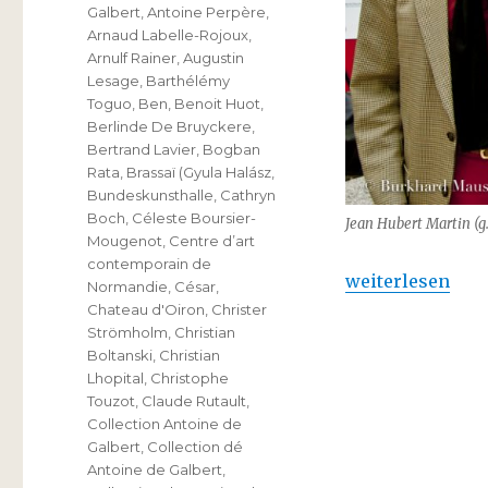
Galbert
,
Antoine Perpère
,
Arnaud Labelle-Rojoux
,
Arnulf Rainer
,
Augustin
Lesage
,
Barthélémy
Toguo
,
Ben
,
Benoit Huot
,
Berlinde De Bruyckere
,
Bertrand Lavier
,
Bogban
Rata
,
Brassaï (Gyula Halász
,
Bundeskunsthalle
,
Cathryn
Boch
,
Céleste Boursier-
Jean Hubert Martin (g.
Mougenot
,
Centre d’art
contemporain de
„Collection de A
weiterlesen
Normandie
,
César
,
Chateau d'Oiron
,
Christer
Strömholm
,
Christian
Boltanski
,
Christian
Lhopital
,
Christophe
Touzot
,
Claude Rutault
,
Collection Antoine de
Galbert
,
Collection dé
Antoine de Galbert
,