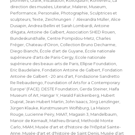
pionniers
,
Grafik
,
Installation
,
Kolloquium
,
Konferenz
,
La
direction des musées
,
Literatur
,
Malerei
,
Museum
,
Performance
,
Personalie
,
Photographie
,
Sculptrices et
Schlagwörter
sculpteurs
,
Texte
,
Zeichnungen
Alexandra Müller
,
Alice
Dusapin
,
Andrea Bellini et Sarah Lombardi
,
Antoine
d'Agata
,
Antoine de Galbert
,
Association SHED Rouen
,
Bundeskunsthalle
,
Centre Pompidou-Metz
,
Charles
Fréger
,
Chateau d'Oiron
,
Collection Bruno Decharme
,
Diego Bianchi
,
École d'art de Guyane
,
École nationale
supérieure d'arts de Paris-Cergy
,
Ecole nationale
supérieure des beaux-arts de Paris
,
Ellipse Foundation
,
Eric Baudelaire
,
Fondation Antoine de Galbert
,
Fondation
Antoine de Galbert - 20 ans d'art
,
Fondazione Sandretto
Re Rebaudengo
,
Foundation of Arts for a Contemporary
Europe' (FACE). DESTE Foundation
,
Gerda Steiner
,
Haifa
Museum of Art
,
Hangar Y
,
Harald Falckenberg
,
Hubert
Duprat
,
Jean-Hubert Martin
,
John Isaacs
,
Jörg Lenzlinger
,
Jürgen Klauke
,
Kunstmuseum Wolfsburg
,
La Maison
Rouge
,
Lucienne Peiry
,
MAAT
,
Magasin 3
,
Mandelbaum
,
Manoir de Kernault
,
Mathieu Briand
,
Methodé Monte
Carlo
,
MIAM
,
Musée d'art et d'histoire de l'Hôpital Sainte-
Anne
,
Musée d'art et d'histoire de Saint Denis
,
Musée d’art