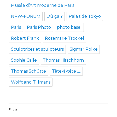
Musée d’Art moderne de Paris
NRW-FORUM
Où ça ?
Palais de Tokyo
Paris
Paris Photo
photo basel
Robert Frank
Rosemarie Trockel
Sculptrices et sculpteurs
Sigmar Polke
Sophie Calle
Thomas Hirschhorn
Thomas Schütte
Tête-à-tête ….
Wolfgang Tillmans
Start