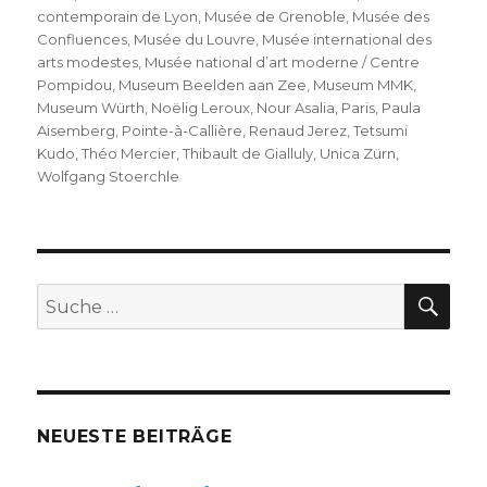
contemporain de Lyon
,
Musée de Grenoble
,
Musée des
Confluences
,
Musée du Louvre
,
Musée international des
arts modestes
,
Musée national d’art moderne / Centre
Pompidou
,
Museum Beelden aan Zee
,
Museum MMK
,
Museum Würth
,
Noëlig Leroux
,
Nour Asalia
,
Paris
,
Paula
Aisemberg
,
Pointe-à-Callière
,
Renaud Jerez
,
Tetsumi
Kudo
,
Théo Mercier
,
Thibault de Gialluly
,
Unica Zürn
,
Wolfgang Stoerchle
SU
Suche
nach:
NEUESTE BEITRÄGE