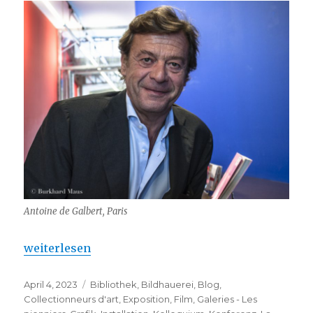
Antoine de Galbert, Paris
„Fondation Antoine de Galbert – 20 ans d’art“
weiterlesen
Veröffentlicht
Kategorien
April 4, 2023
Bibliothek
,
Bildhauerei
,
Blog
,
am
Collectionneurs d'art
,
Exposition
,
Film
,
Galeries - Les