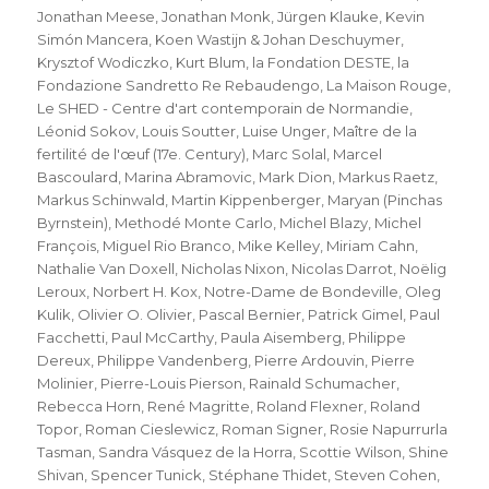
Jonathan Meese
,
Jonathan Monk
,
Jürgen Klauke
,
Kevin
Simón Mancera
,
Koen Wastijn & Johan Deschuymer
,
Krysztof Wodiczko
,
Kurt Blum
,
la Fondation DESTE
,
la
Fondazione Sandretto Re Rebaudengo
,
La Maison Rouge
,
Le SHED - Centre d'art contemporain de Normandie
,
Léonid Sokov
,
Louis Soutter
,
Luise Unger
,
Maître de la
fertilité de l'œuf (17e. Century)
,
Marc Solal
,
Marcel
Bascoulard
,
Marina Abramovic
,
Mark Dion
,
Markus Raetz
,
Markus Schinwald
,
Martin Kippenberger
,
Maryan (Pinchas
Byrnstein)
,
Methodé Monte Carlo
,
Michel Blazy
,
Michel
François
,
Miguel Rio Branco
,
Mike Kelley
,
Miriam Cahn
,
Nathalie Van Doxell
,
Nicholas Nixon
,
Nicolas Darrot
,
Noëlig
Leroux
,
Norbert H. Kox
,
Notre-Dame de Bondeville
,
Oleg
Kulik
,
Olivier O. Olivier
,
Pascal Bernier
,
Patrick Gimel
,
Paul
Facchetti
,
Paul McCarthy
,
Paula Aisemberg
,
Philippe
Dereux
,
Philippe Vandenberg
,
Pierre Ardouvin
,
Pierre
Molinier
,
Pierre-Louis Pierson
,
Rainald Schumacher
,
Rebecca Horn
,
René Magritte
,
Roland Flexner
,
Roland
Topor
,
Roman Cieslewicz
,
Roman Signer
,
Rosie Napurrurla
Tasman
,
Sandra Vásquez de la Horra
,
Scottie Wilson
,
Shine
Shivan
,
Spencer Tunick
,
Stéphane Thidet
,
Steven Cohen
,