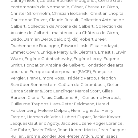
Cathryn Boch
,
Céleste Boursier-Mougenot
,
Centre d’art
contemporain de Normandie
,
César
,
Chateau d'Oiron
,
Christer Strömholm
,
Christian Boltanski
,
Christian Lhopital
,
Christophe Touzot
,
Claude Rutault
,
Collection Antoine de
Galbert
,
Collection dé Antoine de Galbert
,
Collection de
Antoine de Galbert - maintenant au Château de Oiron
,
Dado
,
Damien Deroubaix
,
dit)
,
dit) Robert Breer
,
Duchenne de Boulogne
,
Edward Lipski
,
Elika Hedayat
,
Emmet Gowin
,
Enrique Marty
,
Erik Dietman
,
Ernest T
,
Erwin
Wurm
,
Eugène Gabritschevsky
,
Eugène Leroy
,
Eugene
Smith
,
Fondation Antoine de Galbert
,
Fondation des arts
pour une Europe contemporaine (FACE)
,
Françoise
Vergier
,
Frank Elmore Ross
,
Frédéric Pardo
,
Friedrich
Schröder Sonnenstern
,
Gaëtan de Clérambault
,
Gelitin
,
Gerda Steiner & Jörg Lenzlinger Marcel Storr
,
Gilles
Barbier
,
Grand Palais
,
Guillaume Bijl
,
Guillaume Herbaut
,
Guillaume Treppoz
,
Hans-Peter Feldmann
,
Harald
Falckenberg
,
Hélène Delprat
,
Henri Ughetto
,
Henry
Darger
,
Herman de Vries
,
Hubert Duprat
,
Jackie Kayser
,
Jacques Gautier d'Agoty
,
Jacques Lizène Roger Lorance
,
Jan Fabre
,
Javier Téllez
,
Jean-Hubert Martin
,
Jean-Jacques
Rullier
,
Jérôme Zonder
,
Joel-Peter Witkin
,
John Isaacs
,