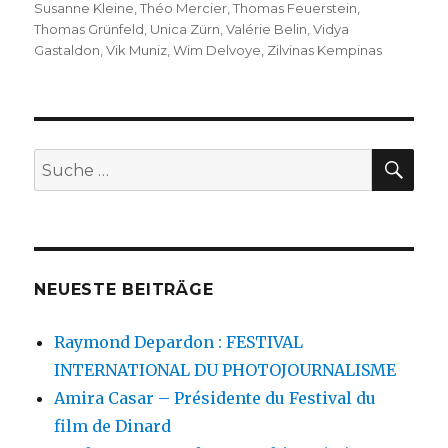
Susanne Kleine
,
Théo Mercier
,
Thomas Feuerstein
,
Thomas Grünfeld
,
Unica Zürn
,
Valérie Belin
,
Vidya
Gastaldon
,
Vik Muniz
,
Wim Delvoye
,
Zilvinas Kempinas
SU
Suche
nach:
NEUESTE BEITRÄGE
Raymond Depardon : FESTIVAL
INTERNATIONAL DU PHOTOJOURNALISME
Amira Casar – Présidente du Festival du
film de Dinard