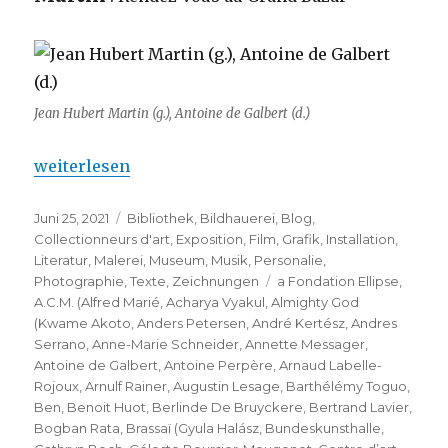
Jean Hubert Martin (g.), Antoine de Galbert (d.)
„Collection de Antoine de Galbert – maintenant au 
weiterlesen
Veröffentlicht
Kategorien
Juni 25, 2021
Bibliothek
,
Bildhauerei
,
Blog
,
am
Collectionneurs d'art
,
Exposition
,
Film
,
Grafik
,
Installation
,
Literatur
,
Malerei
,
Museum
,
Musik
,
Personalie
,
Schlagwörter
Photographie
,
Texte
,
Zeichnungen
a Fondation Ellipse
,
A.C.M. (Alfred Marié
,
Acharya Vyakul
,
Almighty God
(Kwame Akoto
,
Anders Petersen
,
André Kertész
,
Andres
Serrano
,
Anne-Marie Schneider
,
Annette Messager
,
Antoine de Galbert
,
Antoine Perpère
,
Arnaud Labelle-
Rojoux
,
Arnulf Rainer
,
Augustin Lesage
,
Barthélémy Toguo
,
Ben
,
Benoit Huot
,
Berlinde De Bruyckere
,
Bertrand Lavier
,
Bogban Rata
,
Brassaï (Gyula Halász
,
Bundeskunsthalle
,