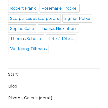
Robert Frank
Rosemarie Trockel
Sculptrices et sculpteurs
Sigmar Polke
Sophie Calle
Thomas Hirschhorn
Thomas Schütte
Tête-à-tête ….
Wolfgang Tillmans
Start
Blog
Photo – Galerie (détail)