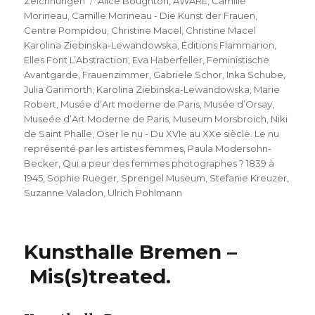
Schlagwörter
Zeichnungen
Alice Boughton
,
AWARE
,
Camille
Morineau
,
Camille Morineau - Die Kunst der Frauen
,
Centre Pompidou
,
Christine Macel
,
Christine Macel
Karolina Ziebinska-Lewandowska
,
Éditions Flammarion
,
Elles Font L’Abstraction
,
Eva Haberfeller
,
Feministische
Avantgarde
,
Frauenzimmer
,
Gabriele Schor
,
Inka Schube
,
Julia Garimorth
,
Karolina Ziebinska-Lewandowska
,
Marie
Robert
,
Musée d’Art moderne de Paris
,
Musée d’Orsay
,
Museée d’Art Moderne de Paris
,
Museum Morsbroich
,
Niki
de Saint Phalle
,
Oser le nu - Du XVIe au XXe siècle. Le nu
représenté par les artistes femmes
,
Paula Modersohn-
Becker
,
Qui a peur des femmes photographes ? 1839 à
1945
,
Sophie Rueger
,
Sprengel Museum
,
Stefanie Kreuzer
,
Suzanne Valadon
,
Ulrich Pohlmann
Kunsthalle Bremen –
Mis(s)treated.