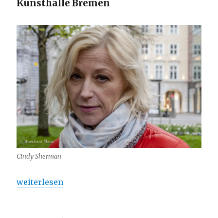
Kunsthalle Bremen
Cindy Sherman
„Kunsthalle Bremen – Mis(s)treated.“
weiterlesen