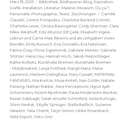
Veröffentlicht
Kategorien
März 19, 2025
Bibliothek
,
Bildhauerei
,
Blog
,
Exposition
,
am
Grafik
,
Installation
,
Literatur
,
Malerei
,
Museum
,
Où ça ?
,
Schlagwörter
Personalie
,
Photographie
,
Texte
,
Zeichnungen
Camille
Claudel
,
Centre Pompidou
,
Charlotte Berend-Corinth
,
Charlotte Lewe
,
Christa Baumgärtel
,
Cindy Sherman
,
Clara
Rilke-Westhoff
,
Ediz Altunöz
,
Elif Çelik
,
Elisabeth Vigée-
Lebrun und Carrie Mae Weems und als Leihgaben Vivien
Bendlin
,
Emily Kunusch
,
Eva Gonzalès
,
Eva Natenzan
,
Fatma Özay
,
Floria Sigismondi
,
Gabriele Münter
,
Gabriele
Stötzer
,
Hana Usui
,
Hannah Höch
,
Jakob Reipschläger
,
Käthe Kollwitz
,
Kunsthalle Bremen
,
Kunsthalle Bremen
- Mis(s)treated.
,
Lenja Potthast
,
Margit Manz
,
Marie
Laurencin
,
Marleen Dalinghaus
,
Mary Cassatt
,
MATERNAL
FANTASIES
,
Mia Kuntze
,
Musa Kinteh
,
Nan Goldin
,
Natalie
Paneng
,
Nathan Rubbe.
,
New Perceptions
,
Ngozi Ajah
Schommers
,
Noemi Kpofonde
,
Paula Modersohn-Becker
,
Razan Sabbagh
,
Sarah Ancelle Schönfeld
,
Seda Kurtoglu
,
Shirin Neshat
,
Sibylle Springer
,
Stella Beßlich
,
Suzanne
Valadon
,
Talia Chetrit
,
Taryn Simon
,
Ulrike Rosenbach
,
Valie Export
,
Yoko Ono