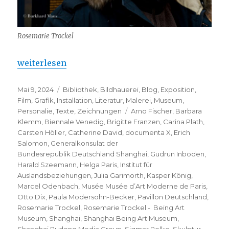
Rosemarie Trockel
„Rosemarie Trockel – Being Art Museum, Shangha
weiterlesen
Veröffentlicht
Kategorien
Mai 9, 2024
Bibliothek
,
Bildhauerei
,
Blog
,
Exposition
,
am
Film
,
Grafik
,
Installation
,
Literatur
,
Malerei
,
Museum
,
Schlagwörter
Personalie
,
Texte
,
Zeichnungen
Arno Fischer
,
Barbara
Klemm
,
Biennale Venedig
,
Brigitte Franzen
,
Carina Plath
,
Carsten Höller
,
Catherine David
,
documenta X
,
Erich
Salomon
,
Generalkonsulat der
Bundesrepublik Deutschland Shanghai
,
Gudrun Inboden
,
Harald Szeemann
,
Helga Paris
,
Institut für
Auslandsbeziehungen
,
Julia Garimorth
,
Kasper König
,
Marcel Odenbach
,
Musée Musée d’Art Moderne de Paris
,
Otto Dix
,
Paula Modersohn-Becker
,
Pavillon Deutschland
,
Rosemarie Trockel
,
Rosemarie Trockel - Being Art
Museum
,
Shanghai
,
Shanghai Being Art Museum
,