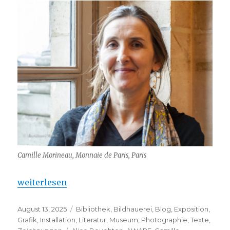
Camille Morineau, Monnaie de Paris, Paris
„Camille Morineau – Die Kunst der Frauen“
weiterlesen
Veröffentlicht
Kategorien
August 13, 2025
Bibliothek
,
Bildhauerei
,
Blog
,
Exposition
,
am
Grafik
,
Installation
,
Literatur
,
Museum
,
Photographie
,
Texte
,