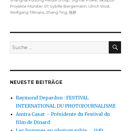
Shanghai Pudong Media Group
,
Sigmar Polke
,
Skulptur
Projekte Münster 07
,
Sybille Bergemann
,
Ulrich Wüst
,
Wolfgang Tillmans
,
Zhang Ting
,
张婷
SU
Suche
nach:
NEUESTE BEITRÄGE
Raymond Depardon : FESTIVAL
INTERNATIONAL DU PHOTOJOURNALISME
Amira Casar – Présidente du Festival du
film de Dinard
Les hommes en photographie …. (48):