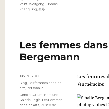
Wüst
,
Wolfgang Tillmans
,
Zhang Ting
,
张婷
Les femmes dans le
Bergemann
Veröffentlicht
Juni 30, 2019
Les femmes d
am
Kategorien
Blog
,
Les femmes dans les
(en mémoire)
arts
,
Personalie
Schlagwörter
Centro Cultural Bam und
Galería Regia
,
Les Femmes
dans les Arts
,
Museo de