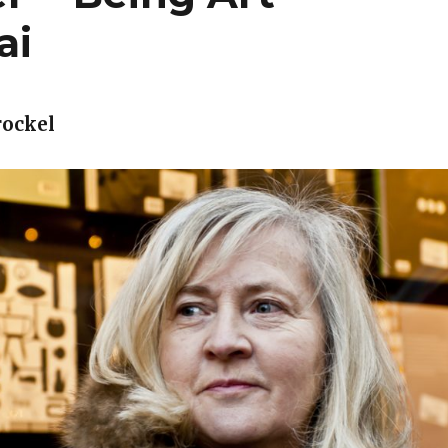
ai
rockel