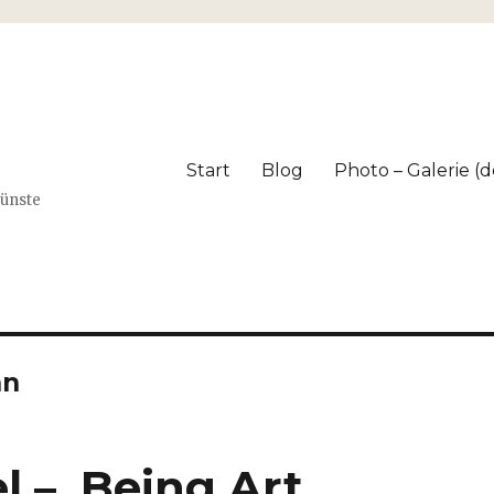
Start
Blog
Photo – Galerie (dé
Künste
nn
l – Being Art