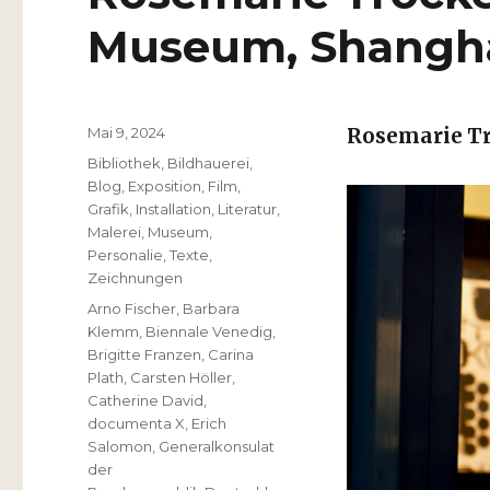
Museum, Shangh
Veröffentlicht
Mai 9, 2024
Rosemarie T
am
Kategorien
Bibliothek
,
Bildhauerei
,
Blog
,
Exposition
,
Film
,
Grafik
,
Installation
,
Literatur
,
Malerei
,
Museum
,
Personalie
,
Texte
,
Zeichnungen
Schlagwörter
Arno Fischer
,
Barbara
Klemm
,
Biennale Venedig
,
Brigitte Franzen
,
Carina
Plath
,
Carsten Höller
,
Catherine David
,
documenta X
,
Erich
Salomon
,
Generalkonsulat
der