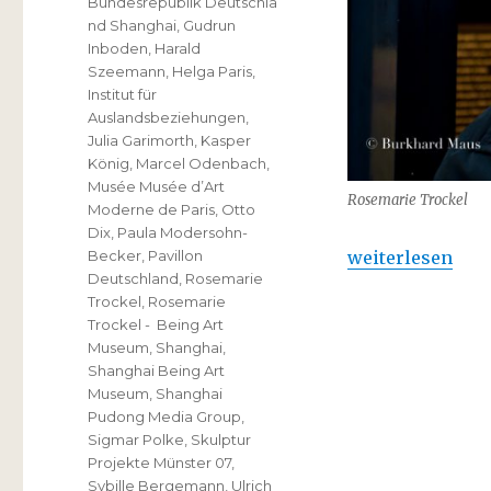
Bundesrepublik Deutschla
nd Shanghai
,
Gudrun
Inboden
,
Harald
Szeemann
,
Helga Paris
,
Institut für
Auslandsbeziehungen
,
Julia Garimorth
,
Kasper
König
,
Marcel Odenbach
,
Musée Musée d’Art
Rosemarie Trockel
Moderne de Paris
,
Otto
Dix
,
Paula Modersohn-
„Rosemarie Tro
weiterlesen
Becker
,
Pavillon
Deutschland
,
Rosemarie
Trockel
,
Rosemarie
Trockel - Being Art
Museum
,
Shanghai
,
Shanghai Being Art
Museum
,
Shanghai
Pudong Media Group
,
Sigmar Polke
,
Skulptur
Projekte Münster 07
,
Sybille Bergemann
,
Ulrich