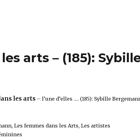
s arts – (185): Sybill
ans les arts
– l’une d’elles …. (185): Sybille Bergeman