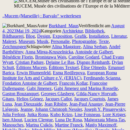
MUCEM, Musée des civilisations de l’Europe et de la Méditerr
„Mucem (Marseille) : Barvalo“
weiterlesen
Autor
Burkhard_Maus
Veröffentlicht am
August
4, 2023
Mai 19, 2024
Kategorien
Architektur
,
Bibliothek
,
Bildhauerei
,
Blog
,
Design
,
Exposition
,
Grafik
,
Installation
,
Literatur
,
Malerei
,
Museum
,
Musik
,
Personalie
,
Photographie
,
Texte
,
Zeichnungen
Schlagwörter
Alina Maggiore
,
Alina Serban
,
André
Barthélémy
,
Anna Mirga-Kruszelnicka
,
Antoinde de Galbert
,
Bénédicte Florin
,
Bronistawa Wajs
,
Caroline Godard
,
Chad Evans
Wyatt
,
Cristian Padure
,
Delaine Le Bas
,
Django Reinhardt
,
Dylan
Schutt
,
Éditions Mucem
,
Èditions Textuel
,
Élise Olmedo
,
Emanuel
Barica
,
Erwin Blumenfeld
,
Esma Redžepova
,
European Roma
Institute for Arts and Culture e.V. (ERIAC)
,
Ferdinando Scianna
,
Fondation Antoine de Galbert
,
François Kollar
,
Françoise
Dallemagne
,
Gabi Jimenez
,
Gabi Jimenez und Marina Rosselle
,
Gaston Bouzanquet
,
Georges Glasberg
,
Gilda-Nancy Horvath
,
Gitans
,
Helios Gómez
,
Jacques Callot
,
Jacques Courtois
,
James
Luna
,
Jean Dieuzaide
,
Jean Ribière
,
Jean-Paul Anastay
,
Jean-Pierre
Liégeois
,
Jeanne
,
Johann Christoph Nessler
,
Joseph Y. Pissarewsky
,
Julia Ferloni
,
Jutka Rona
,
Kubo Krizo
,
Lise Foisneau
,
Lore Krüger
,
lsen About
,
Lucien Clergue
,
Luna De Rosa
,
Malgorzata Migra-Tas
,
Manouches
,
Marina Csikós
,
Martine Franck
,
Matéo Maximoff
,