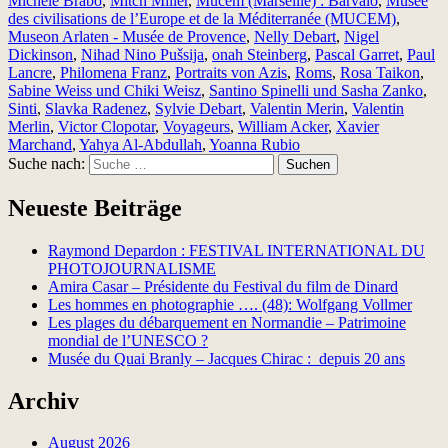
Michèle Brabo
,
Mitch Miller
,
Mucem (Marseille) : Barvalo
,
Musée
des civilisations de l’Europe et de la Méditerranée (MUCEM)
,
Museon Arlaten - Musée de Provence
,
Nelly Debart
,
Nigel
Dickinson
,
Nihad Nino Pušsija
,
onah Steinberg
,
Pascal Garret
,
Paul
Lancre
,
Philomena Franz
,
Portraits von Azis
,
Roms
,
Rosa Taikon
,
Sabine Weiss und Chiki Weisz
,
Santino Spinelli und Sasha Zanko
,
Sinti
,
Slavka Radenez
,
Sylvie Debart
,
Valentin Merin
,
Valentin
Merlin
,
Victor Clopotar
,
Voyageurs
,
William Acker
,
Xavier
Marchand
,
Yahya Al-Abdullah
,
Yoanna Rubio
Suche nach:
Suchen
Neueste Beiträge
Raymond Depardon : FESTIVAL INTERNATIONAL DU
PHOTOJOURNALISME
Amira Casar – Présidente du Festival du film de Dinard
Les hommes en photographie …. (48): Wolfgang Vollmer
Les plages du débarquement en Normandie – Patrimoine
mondial de l’UNESCO ?
Musée du Quai Branly – Jacques Chirac : depuis 20 ans
Archiv
August 2026