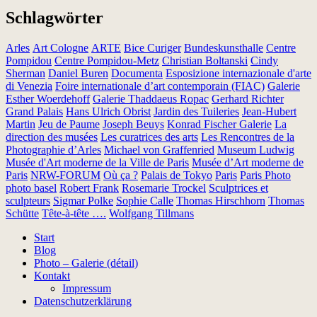
Schlagwörter
Arles
Art Cologne
ARTE
Bice Curiger
Bundeskunsthalle
Centre
Pompidou
Centre Pompidou-Metz
Christian Boltanski
Cindy
Sherman
Daniel Buren
Documenta
Esposizione internazionale d'arte
di Venezia
Foire internationale d’art contemporain (FIAC)
Galerie
Esther Woerdehoff
Galerie Thaddaeus Ropac
Gerhard Richter
Grand Palais
Hans Ulrich Obrist
Jardin des Tuileries
Jean-Hubert
Martin
Jeu de Paume
Joseph Beuys
Konrad Fischer Galerie
La
direction des musées
Les curatrices des arts
Les Rencontres de la
Photographie d’Arles
Michael von Graffenried
Museum Ludwig
Musée d'Art moderne de la Ville de Paris
Musée d’Art moderne de
Paris
NRW-FORUM
Où ça ?
Palais de Tokyo
Paris
Paris Photo
photo basel
Robert Frank
Rosemarie Trockel
Sculptrices et
sculpteurs
Sigmar Polke
Sophie Calle
Thomas Hirschhorn
Thomas
Schütte
Tête-à-tête ….
Wolfgang Tillmans
Start
Blog
Photo – Galerie (détail)
Kontakt
Impressum
Datenschutzerklärung