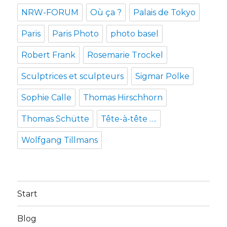
NRW-FORUM
Où ça ?
Palais de Tokyo
Paris
Paris Photo
photo basel
Robert Frank
Rosemarie Trockel
Sculptrices et sculpteurs
Sigmar Polke
Sophie Calle
Thomas Hirschhorn
Thomas Schütte
Tête-à-tête ….
Wolfgang Tillmans
Start
Blog