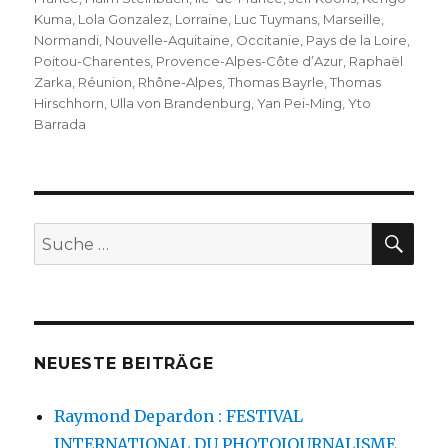
Kuma
,
Lola Gonzalez
,
Lorraine
,
Luc Tuymans
,
Marseille
,
Normandi
,
Nouvelle-Aquitaine
,
Occitanie
,
Pays de la Loire
,
Poitou-Charentes
,
Provence-Alpes-Côte d’Azur
,
Raphaël
Zarka
,
Réunion
,
Rhône-Alpes
,
Thomas Bayrle
,
Thomas
Hirschhorn
,
Ulla von Brandenburg
,
Yan Pei-Ming
,
Yto
Barrada
SU
Suche
nach:
NEUESTE BEITRÄGE
Raymond Depardon : FESTIVAL
INTERNATIONAL DU PHOTOJOURNALISME