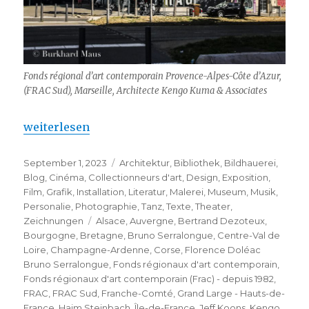
Fonds régional d’art contemporain Provence-Alpes-Côte d’Azur,
(FRAC Sud), Marseille, Architecte Kengo Kuma & Associates
„Fonds régionaux d’art contemporain (FRAC) – dep
weiterlesen
Veröffentlicht
Kategorien
September 1, 2023
Architektur
,
Bibliothek
,
Bildhauerei
,
am
Blog
,
Cinéma
,
Collectionneurs d'art
,
Design
,
Exposition
,
Film
,
Grafik
,
Installation
,
Literatur
,
Malerei
,
Museum
,
Musik
,
Personalie
,
Photographie
,
Tanz
,
Texte
,
Theater
,
Schlagwörter
Zeichnungen
Alsace
,
Auvergne
,
Bertrand Dezoteux
,
Bourgogne
,
Bretagne
,
Bruno Serralongue
,
Centre-Val de
Loire
,
Champagne-Ardenne
,
Corse
,
Florence Doléac
Bruno Serralongue
,
Fonds régionaux d'art contemporain
,
Fonds régionaux d'art contemporain (Frac) - depuis 1982
,
FRAC
,
FRAC Sud
,
Franche-Comté
,
Grand Large - Hauts-de-
France
,
Haim Steinbach
,
Île-de-France
,
Jeff Koons
,
Kengo